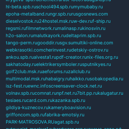
hl-beta.spb.ru
school494.spb.ru
mymubaby.ru
epoha-metalband.ru
ngr.spb.ru
rusgosnews.com
dieselvostok.ru
24hostel.msk.ru
w-dev.ru
f-ship.ru
regsmi.ru
filmnetwork.ru
malinasp.ru
kinosvin.ru
h2o-salon.ru
malutkayork.ru
deltaprim.spb.ru
tango-perm.ru
gooddir.ru
sgv.su
multiki-online.com
webkrasotki.com
cherinvest.ru
detskiy-ostrov.ru
ankou.spb.ru
alvesta1.ru
pdf-creator.ru
nix-files.org.ru
sakhatoday.ru
elektrikersymboler.ru
sputnikyes.ru
golf2club.msk.ru
aeforums.ru
zallclub.ru
multimodal.msk.ru
habaigry.ru
haikko.ru
sobakopedia.ru
isz-fest.ru
ewnc.info
screensaver-clock.net.ru
volnav.spb.ru
comnat.ru
npf.net.ru
7bit.pp.ru
kalugatur.ru
tesiaes.ru
card.com.ru
kazanka.spb.ru
gildiya-kuznecov.ru
kameryboavision.ru
griffoncom.spb.ru
fabrika-emotsiy.ru
PARK-MATROSOVA.RU
agat.spb.ru