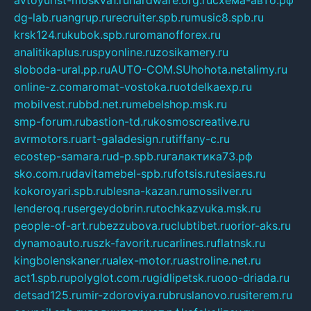
avtoyurist-moskva1.ru
hardware.org.ru
схема-авто.рф
dg-lab.ru
angrup.ru
recruiter.spb.ru
music8.spb.ru
krsk124.ru
kubok.spb.ru
romanofforex.ru
analitikaplus.ru
spyonline.ru
zosikamery.ru
sloboda-ural.pp.ru
AUTO-COM.SU
hohota.net
alimy.ru
online-z.com
aromat-vostoka.ru
otdelkaexp.ru
mobilvest.ru
bbd.net.ru
mebelshop.msk.ru
smp-forum.ru
bastion-td.ru
kosmoscreative.ru
avrmotors.ru
art-galadesign.ru
tiffany-c.ru
ecostep-samara.ru
d-p.spb.ru
галактика73.рф
sko.com.ru
davitamebel-spb.ru
fotsis.ru
tesiaes.ru
kokoroyari.spb.ru
blesna-kazan.ru
mossilver.ru
lenderoq.ru
sergeydobrin.ru
tochkazvuka.msk.ru
people-of-art.ru
bezzubova.ru
clubtibet.ru
orior-aks.ru
dynamoauto.ru
szk-favorit.ru
carlines.ru
flatnsk.ru
kingbolenskaner.ru
alex-motor.ru
astroline.net.ru
act1.spb.ru
polyglot.com.ru
gidlipetsk.ru
ooo-driada.ru
detsad125.ru
mir-zdoroviya.ru
bruslanovo.ru
siterem.ru