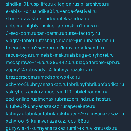
sindika-01.ru
sp-life.ru
x-legion.ru
sib-archives.ru
e-abis-1-c.ru
sindika01.ru
venda-festival.ru
store-brawlstars.ru
dooraleksandria.ru
antenna-highly.ru
mine-lab-msk.ru
1-mus.ru
3-sex-porn.ru
ban-damn.ru
purse-factory.ru
viagra-tablet.ru
fasbags.ru
adler-jun.ru
bandamn.ru
fincontech.ru
3sexporn.ru
1mus.ru
darksand.ru
rebus-toys.ru
minelab-msk.ru
alabuga-cityhotel.ru
medsprawo-4-ka.ru
2864420.ru
blagodarenie-spb.ru
zajmy24.ru
tovudyi-4-kuhnyanazakaz.ru
brazzerscom.ru
medsprawo4ka.ru
xehyroo5kuhnyanazakaz.ru
fabrikayfabrikaefabrika.ru
vskrytie-zamkov-moskva-113.ru
biletnadom.ru
zed-online.ru
pimchax.ru
brazzers-hd.ru
z-host.ru
kitubeu2kuhnyanazakaz.ru
naperekate.ru
kuhnyaofabrikaufabrik.ru
kitubeu-2-kuhnyanazakaz.ru
xehyroo-5-kuhnyanazakaz.ru
cs-68.ru
guzywia-4-kuhnyanazakaz.ru
mir-tk.ru
vlknrussia.ru