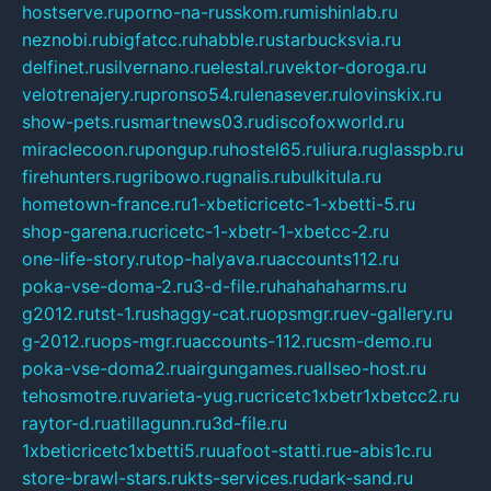
hostserve.ru
porno-na-russkom.ru
mishinlab.ru
neznobi.ru
bigfatcc.ru
habble.ru
starbucksvia.ru
delfinet.ru
silvernano.ru
elestal.ru
vektor-doroga.ru
velotrenajery.ru
pronso54.ru
lenasever.ru
lovinskix.ru
show-pets.ru
smartnews03.ru
discofoxworld.ru
miraclecoon.ru
pongup.ru
hostel65.ru
liura.ru
glasspb.ru
firehunters.ru
gribowo.ru
gnalis.ru
bulkitula.ru
hometown-france.ru
1-xbeticricetc-1-xbetti-5.ru
shop-garena.ru
cricetc-1-xbetr-1-xbetcc-2.ru
one-life-story.ru
top-halyava.ru
accounts112.ru
poka-vse-doma-2.ru
3-d-file.ru
hahahaharms.ru
g2012.ru
tst-1.ru
shaggy-cat.ru
opsmgr.ru
ev-gallery.ru
g-2012.ru
ops-mgr.ru
accounts-112.ru
csm-demo.ru
poka-vse-doma2.ru
airgungames.ru
allseo-host.ru
tehosmotre.ru
varieta-yug.ru
cricetc1xbetr1xbetcc2.ru
raytor-d.ru
atillagunn.ru
3d-file.ru
1xbeticricetc1xbetti5.ru
uafoot-statti.ru
e-abis1c.ru
store-brawl-stars.ru
kts-services.ru
dark-sand.ru