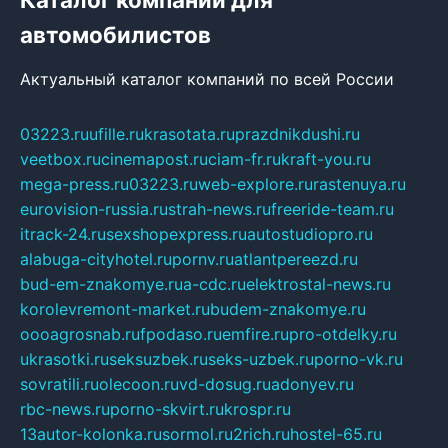
автомобилистов
Актуальный каталог компаний по всей России
03223.ru
ufille.ru
krasotata.ru
prazdnikdushi.ru
veetbox.ru
cinemapost.ru
ciam-fr.ru
kraft-you.ru
mega-press.ru
03223.ru
web-explore.ru
rastenuya.ru
eurovision-russia.ru
strah-news.ru
freeride-team.ru
itrack-24.ru
sexshopexpress.ru
autostudiopro.ru
alabuga-cityhotel.ru
pornv.ru
atlantpereezd.ru
bud-em-znakomye.ru
a-cdc.ru
elektrostal-news.ru
korolevremont-market.ru
budem-znakomye.ru
oooagrosnab.ru
fpodaso.ru
emfire.ru
pro-otdelky.ru
ukrasotki.ru
seksuzbek.ru
seks-uzbek.ru
porno-vk.ru
sovratili.ru
olecoon.ru
vd-dosug.ru
adonyev.ru
rbc-news.ru
porno-skvirt.ru
krospr.ru
13autor-kolonka.ru
sormol.ru
2rich.ru
hostel-65.ru