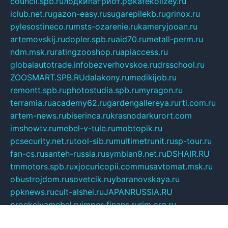
council.spb.ru
лодкипатриот.рф
kafekolizey.ru
iclub.net.ru
gazon-easy.ru
sugarepilekb.ru
grinox.ru
pylesostineco.ru
msts-ozarenie.ru
kameryjooan.ru
artemovskij.ru
dopler.spb.ru
aid70.ru
metall-perm.ru
ndm.msk.ru
ratingzooshop.ru
apiaccess.ru
globalautotrade.info
bezverhovskoe.ru
drsschool.ru
ZOOSMART.SPB.RU
dalakony.ru
medikijob.ru
remontt.spb.ru
photostudia.spb.ru
myragon.ru
terramia.ru
academy62.ru
gardengallereya.ru
rti.com.ru
artem-news.ru
biserinca.ru
krasnodarkurort.com
imshowtv.ru
mebel-v-tule.ru
mobtopik.ru
pcsecurity.net.ru
tool-sib.ru
multimetrunit.ru
sp-tour.ru
fan-cs.ru
santeh-russia.ru
symbian9.net.ru
DSHAIR.RU
tmmotors.spb.ru
xjocuricopii.com
musavtomat.msk.ru
obustrojdom.ru
sovetcik.ru
ybaranovskaya.ru
ppknews.ru
cult-alshei.ru
JAPANRUSSIA.RU
proekciyamebel.ru
imper-finans.ru
rim.org.ru
glamourai.ru
brassminus.ru
zabor-pro.ru
ftn.pp.ru