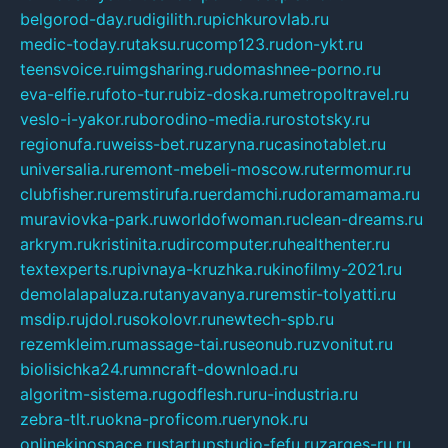
belgorod-day.ru
digilith.ru
pichkurovlab.ru
medic-today.ru
taksu.ru
comp123.ru
don-ykt.ru
teensvoice.ru
imgsharing.ru
domashnee-porno.ru
eva-elfie.ru
foto-tur.ru
biz-doska.ru
metropoltravel.ru
veslo-i-yakor.ru
borodino-media.ru
rostotsky.ru
regionufa.ru
weiss-bet.ru
zaryna.ru
casinotablet.ru
universalia.ru
remont-mebeli-moscow.ru
termomur.ru
clubfisher.ru
remstirufa.ru
erdamchi.ru
doramamama.ru
muraviovka-park.ru
worldofwoman.ru
clean-dreams.ru
arkrym.ru
kristinita.ru
dircomputer.ru
healthenter.ru
textexperts.ru
pivnaya-kruzhka.ru
kinofilmy-2021.ru
demolalapaluza.ru
tanyavanya.ru
remstir-tolyatti.ru
msdip.ru
jdol.ru
sokolovr.ru
newtech-spb.ru
rezemkleim.ru
massage-tai.ru
seonub.ru
zvonitut.ru
biolisichka24.ru
mncraft-download.ru
algoritm-sistema.ru
godflesh.ru
ru-industria.ru
zebra-tlt.ru
okna-proficom.ru
erynok.ru
onlinekinospace.ru
startupstudio-fefu.ru
zarges-ru.ru