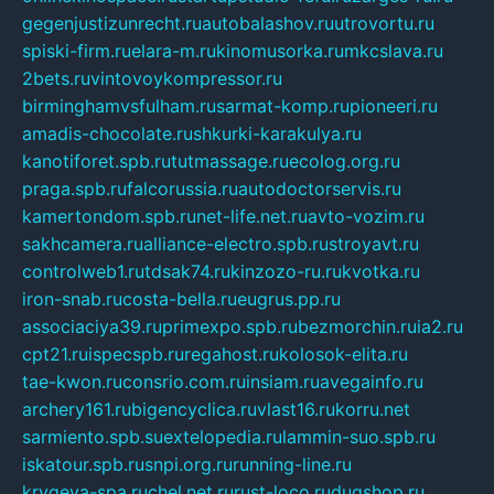
gegenjustizunrecht.ru
autobalashov.ru
utrovortu.ru
spiski-firm.ru
elara-m.ru
kinomusorka.ru
mkcslava.ru
2bets.ru
vintovoykompressor.ru
birminghamvsfulham.ru
sarmat-komp.ru
pioneeri.ru
amadis-chocolate.ru
shkurki-karakulya.ru
kanotiforet.spb.ru
tutmassage.ru
ecolog.org.ru
praga.spb.ru
falcorussia.ru
autodoctorservis.ru
kamertondom.spb.ru
net-life.net.ru
avto-vozim.ru
sakhcamera.ru
alliance-electro.spb.ru
stroyavt.ru
controlweb1.ru
tdsak74.ru
kinzozo-ru.ru
kvotka.ru
iron-snab.ru
costa-bella.ru
eugrus.pp.ru
associaciya39.ru
primexpo.spb.ru
bezmorchin.ru
ia2.ru
cpt21.ru
ispecspb.ru
regahost.ru
kolosok-elita.ru
tae-kwon.ru
consrio.com.ru
insiam.ru
avegainfo.ru
archery161.ru
bigencyclica.ru
vlast16.ru
korru.net
sarmiento.spb.su
extelopedia.ru
lammin-suo.spb.ru
iskatour.spb.ru
snpi.org.ru
running-line.ru
krygeva-spa.ru
chel.net.ru
rust-loco.ru
dugshop.ru