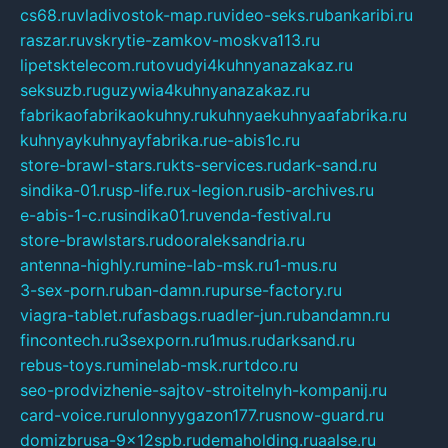
cs68.ru
vladivostok-map.ru
video-seks.ru
bankaribi.ru
raszar.ru
vskrytie-zamkov-moskva113.ru
lipetsktelecom.ru
tovudyi4kuhnyanazakaz.ru
seksuzb.ru
guzywia4kuhnyanazakaz.ru
fabrikaofabrikaokuhny.ru
kuhnyaekuhnyaafabrika.ru
kuhnyaykuhnyayfabrika.ru
e-abis1c.ru
store-brawl-stars.ru
kts-services.ru
dark-sand.ru
sindika-01.ru
sp-life.ru
x-legion.ru
sib-archives.ru
e-abis-1-c.ru
sindika01.ru
venda-festival.ru
store-brawlstars.ru
dooraleksandria.ru
antenna-highly.ru
mine-lab-msk.ru
1-mus.ru
3-sex-porn.ru
ban-damn.ru
purse-factory.ru
viagra-tablet.ru
fasbags.ru
adler-jun.ru
bandamn.ru
fincontech.ru
3sexporn.ru
1mus.ru
darksand.ru
rebus-toys.ru
minelab-msk.ru
rtdco.ru
seo-prodvizhenie-sajtov-stroitelnyh-kompanij.ru
card-voice.ru
rulonnyygazon177.ru
snow-guard.ru
domizbrusa-9x12spb.ru
demaholding.ru
aalse.ru