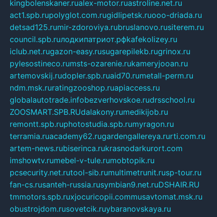
kingbolenskaner.ru
alex-motor.ru
astroline.net.ru
act1.spb.ru
polyglot.com.ru
gidlipetsk.ru
ooo-driada.ru
detsad125.ru
mir-zdoroviya.ru
bruslanovo.ru
siterem.ru
council.spb.ru
лодкипатриот.рф
kafekolizey.ru
iclub.net.ru
gazon-easy.ru
sugarepilekb.ru
grinox.ru
pylesostineco.ru
msts-ozarenie.ru
kameryjooan.ru
artemovskij.ru
dopler.spb.ru
aid70.ru
metall-perm.ru
ndm.msk.ru
ratingzooshop.ru
apiaccess.ru
globalautotrade.info
bezverhovskoe.ru
drsschool.ru
ZOOSMART.SPB.RU
dalakony.ru
medikijob.ru
remontt.spb.ru
photostudia.spb.ru
myragon.ru
terramia.ru
academy62.ru
gardengallereya.ru
rti.com.ru
artem-news.ru
biserinca.ru
krasnodarkurort.com
imshowtv.ru
mebel-v-tule.ru
mobtopik.ru
pcsecurity.net.ru
tool-sib.ru
multimetrunit.ru
sp-tour.ru
fan-cs.ru
santeh-russia.ru
symbian9.net.ru
DSHAIR.RU
tmmotors.spb.ru
xjocuricopii.com
musavtomat.msk.ru
obustrojdom.ru
sovetcik.ru
ybaranovskaya.ru