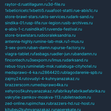
raytor-d.ru
atillagunn.ru
3d-file.ru
1xbeticricetc1xbetti5.ru
uafoot-statti.ru
e-abis1c.ru
store-brawl-stars.ru
kts-services.ru
dark-sand.ru
sindika-01.ru
sp-life.ru
x-legion.ru
sib-archives.ru
e-abis-1-c.ru
sindika01.ru
venda-festival.ru
store-brawlstars.ru
dooraleksandria.ru
antenna-highly.ru
mine-lab-msk.ru
1-mus.ru
3-sex-porn.ru
ban-damn.ru
purse-factory.ru
viagra-tablet.ru
fasbags.ru
adler-jun.ru
bandamn.ru
fincontech.ru
3sexporn.ru
1mus.ru
darksand.ru
rebus-toys.ru
minelab-msk.ru
alabuga-cityhotel.ru
medsprawo-4-ka.ru
2864420.ru
blagodarenie-spb.ru
zajmy24.ru
tovudyi-4-kuhnyanazakaz.ru
brazzerscom.ru
medsprawo4ka.ru
xehyroo5kuhnyanazakaz.ru
fabrikayfabrikaefabrika.ru
vskrytie-zamkov-moskva-113.ru
biletnadom.ru
zed-online.ru
pimchax.ru
brazzers-hd.ru
z-host.ru
kitubeu2kuhnyanazakaz.ru
naperekate.ru