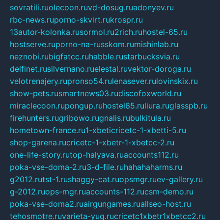
sovratili.ru
olecoon.ru
vd-dosug.ru
adonyev.ru
rbc-news.ru
porno-skvirt.ru
krospr.ru
13autor-kolonka.ru
sormol.ru
2rich.ru
hostel-65.ru
hostserve.ru
porno-na-russkom.ru
mishinlab.ru
neznobi.ru
bigfatcc.ru
habble.ru
starbucksvia.ru
delfinet.ru
silvernano.ru
elestal.ru
vektor-doroga.ru
velotrenajery.ru
pronso54.ru
lenasever.ru
lovinskix.ru
show-pets.ru
smartnews03.ru
discofoxworld.ru
miraclecoon.ru
pongup.ru
hostel65.ru
liura.ru
glasspb.ru
firehunters.ru
gribowo.ru
gnalis.ru
bulkitula.ru
hometown-france.ru
1-xbeticricetc-1-xbetti-5.ru
shop-garena.ru
cricetc-1-xbetr-1-xbetcc-2.ru
one-life-story.ru
top-halyava.ru
accounts112.ru
poka-vse-doma-2.ru
3-d-file.ru
hahahaharms.ru
g2012.ru
tst-1.ru
shaggy-cat.ru
opsmgr.ru
ev-gallery.ru
g-2012.ru
ops-mgr.ru
accounts-112.ru
csm-demo.ru
poka-vse-doma2.ru
airgungames.ru
allseo-host.ru
tehosmotre.ru
varieta-yug.ru
cricetc1xbetr1xbetcc2.ru