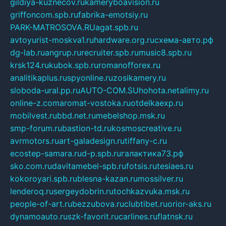
gildiya-kuznecov.ru
kameryboavision.ru
griffoncom.spb.ru
fabrika-emotsiy.ru
PARK-MATROSOVA.RU
agat.spb.ru
avtoyurist-moskva1.ru
hardware.org.ru
схема-авто.рф
dg-lab.ru
angrup.ru
recruiter.spb.ru
music8.spb.ru
krsk124.ru
kubok.spb.ru
romanofforex.ru
analitikaplus.ru
spyonline.ru
zosikamery.ru
sloboda-ural.pp.ru
AUTO-COM.SU
hohota.net
alimy.ru
online-z.com
aromat-vostoka.ru
otdelkaexp.ru
mobilvest.ru
bbd.net.ru
mebelshop.msk.ru
smp-forum.ru
bastion-td.ru
kosmoscreative.ru
avrmotors.ru
art-galadesign.ru
tiffany-c.ru
ecostep-samara.ru
d-p.spb.ru
галактика73.рф
sko.com.ru
davitamebel-spb.ru
fotsis.ru
tesiaes.ru
kokoroyari.spb.ru
blesna-kazan.ru
mossilver.ru
lenderoq.ru
sergeydobrin.ru
tochkazvuka.msk.ru
people-of-art.ru
bezzubova.ru
clubtibet.ru
orior-aks.ru
dynamoauto.ru
szk-favorit.ru
carlines.ru
flatnsk.ru