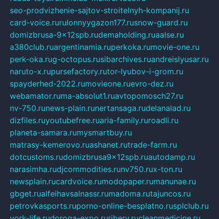
seo-prodvizhenie-sajtov-stroitelnyh-kompanij.ru
card-voice.ru
rulonnyygazon177.ru
snow-guard.ru
domizbrusa-9x12spb.ru
demaholding.ru
aalse.ru
a380club.ru
argentinamia.ru
perkoka.ru
movie-one.ru
perk-oka.ru
g-octopus.ru
sibarchives.ru
andreislyusar.ru
naruto-x.ru
pursefactory.ru
tor-lyubov-i-grom.ru
spayderhed-2022.ru
movieone.ru
evro-dez.ru
webamator.ru
ma-absolut1.ru
avtopomosch27.ru
nv-750.ru
news-plain.ru
nertansaga.ru
delanalad.ru
dizfiles.ru
youtubefree.ru
aria-family.ru
roadli.ru
planeta-samara.ru
mysmartbuy.ru
matrasy-kemerovo.ru
ashanet.ru
trade-farm.ru
dotcustoms.ru
domizbrusa9x12spb.ru
autodamp.ru
narasimha.ru
djcommodities.ru
nv750.ru
x-ton.ru
newsplain.ru
cardvoice.ru
modopaper.ru
manunae.ru
gbget.ru
alfeihavsalnassr.ru
madoma.ru
tajuncos.ru
petrovkasports.ru
porno-online-besplatno.ru
splclub.ru
york-life.ru
doroga-expo.ru
ribery.ru
cleanmedicine.ru