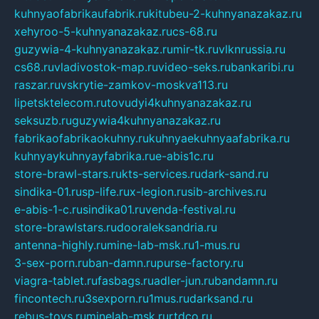
kuhnyaofabrikaufabrik.ru
kitubeu-2-kuhnyanazakaz.ru
xehyroo-5-kuhnyanazakaz.ru
cs-68.ru
guzywia-4-kuhnyanazakaz.ru
mir-tk.ru
vlknrussia.ru
cs68.ru
vladivostok-map.ru
video-seks.ru
bankaribi.ru
raszar.ru
vskrytie-zamkov-moskva113.ru
lipetsktelecom.ru
tovudyi4kuhnyanazakaz.ru
seksuzb.ru
guzywia4kuhnyanazakaz.ru
fabrikaofabrikaokuhny.ru
kuhnyaekuhnyaafabrika.ru
kuhnyaykuhnyayfabrika.ru
e-abis1c.ru
store-brawl-stars.ru
kts-services.ru
dark-sand.ru
sindika-01.ru
sp-life.ru
x-legion.ru
sib-archives.ru
e-abis-1-c.ru
sindika01.ru
venda-festival.ru
store-brawlstars.ru
dooraleksandria.ru
antenna-highly.ru
mine-lab-msk.ru
1-mus.ru
3-sex-porn.ru
ban-damn.ru
purse-factory.ru
viagra-tablet.ru
fasbags.ru
adler-jun.ru
bandamn.ru
fincontech.ru
3sexporn.ru
1mus.ru
darksand.ru
rebus-toys.ru
minelab-msk.ru
rtdco.ru