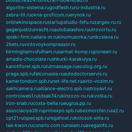
algoritm-sistema.ru
godflesh.ru
ru-industria.ru
zebra-tlt.ru
okna-proficom.ru
erynok.ru
onlinekinospace.ru
startupstudio-fefu.ru
zarges-ru.ru
gegenjustizunrecht.ru
autobalashov.ru
utrovortu.ru
spiski-firm.ru
elara-m.ru
kinomusorka.ru
mkcslava.ru
2bets.ru
vintovoykompressor.ru
birminghamvsfulham.ru
sarmat-komp.ru
pioneeri.ru
amadis-chocolate.ru
shkurki-karakulya.ru
kanotiforet.spb.ru
tutmassage.ru
ecolog.org.ru
praga.spb.ru
falcorussia.ru
autodoctorservis.ru
kamertondom.spb.ru
net-life.net.ru
avto-vozim.ru
sakhcamera.ru
alliance-electro.spb.ru
stroyavt.ru
controlweb1.ru
tdsak74.ru
kinzozo-ru.ru
kvotka.ru
iron-snab.ru
costa-bella.ru
eugrus.pp.ru
associaciya39.ru
primexpo.spb.ru
bezmorchin.ru
ia2.ru
cpt21.ru
ispecspb.ru
regahost.ru
kolosok-elita.ru
tae-kwon.ru
consrio.com.ru
insiam.ru
avegainfo.ru