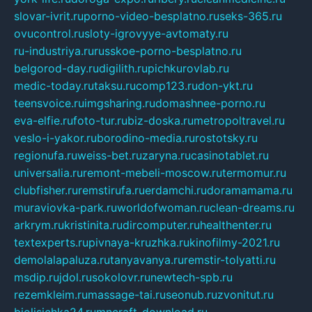
slovar-ivrit.ru
porno-video-besplatno.ru
seks-365.ru
ovucontrol.ru
sloty-igrovyye-avtomaty.ru
ru-industriya.ru
russkoe-porno-besplatno.ru
belgorod-day.ru
digilith.ru
pichkurovlab.ru
medic-today.ru
taksu.ru
comp123.ru
don-ykt.ru
teensvoice.ru
imgsharing.ru
domashnee-porno.ru
eva-elfie.ru
foto-tur.ru
biz-doska.ru
metropoltravel.ru
veslo-i-yakor.ru
borodino-media.ru
rostotsky.ru
regionufa.ru
weiss-bet.ru
zaryna.ru
casinotablet.ru
universalia.ru
remont-mebeli-moscow.ru
termomur.ru
clubfisher.ru
remstirufa.ru
erdamchi.ru
doramamama.ru
muraviovka-park.ru
worldofwoman.ru
clean-dreams.ru
arkrym.ru
kristinita.ru
dircomputer.ru
healthenter.ru
textexperts.ru
pivnaya-kruzhka.ru
kinofilmy-2021.ru
demolalapaluza.ru
tanyavanya.ru
remstir-tolyatti.ru
msdip.ru
jdol.ru
sokolovr.ru
newtech-spb.ru
rezemkleim.ru
massage-tai.ru
seonub.ru
zvonitut.ru
biolisichka24.ru
mncraft-download.ru