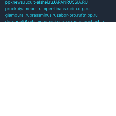
ppknews.ru
cult-alshei.ru
JAPANRUSSIA.RU
proekciyamebel.ru
imper-finans.ru
rim.org.ru
glamourai.ru
brassminus.ru
zabor-pro.ru
ftn.pp.ru
dorogoe58.ru
laimengpacker.ru
kuzova-zapchasti.ru
sageerp.ru
taxodrom.ru
dsrazvitie.ru
hardcity.net.ru
ratinghomegames.ru
topservice25.ru
gubernyan.ru
gtglasslined.ru
ii4.ru
tssport.spb.ru
andorra24.com
blackwallstreet.ru
oboimos.ru
optim-doors.com.ru
ikuch.ru
nycr.org.ru
npa21.ru
vremya-ch.spb.ru
desert000.ru
ivtorgi.ru
ifiori.ru
catalog-statei.ru
dcv.org.ru
spetsmaster174.ru
ipkameryhiseeu.ru
dum26.ru
ruspol.spb.ru
fr-opendp.ru
kam-solnyshko.ru
cheyenne-arapaho.ru
sevzapmetal.spb.ru
ted-lapidus.spb.ru
parasite-eliminator.ru
sigma-complete.ru
modernworld.ru
dama-moda.ru
eholot-group.ru
sk-nvkz.ru
DRONGOLD.RU
democratia2.ru
i-farmer.ru
mass-sport.org
jablonex.spb.ru
bookmess.ru
linkword.ru