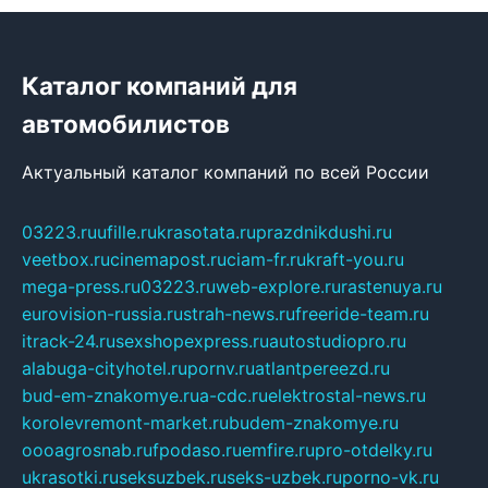
Каталог компаний для
автомобилистов
Актуальный каталог компаний по всей России
03223.ru
ufille.ru
krasotata.ru
prazdnikdushi.ru
veetbox.ru
cinemapost.ru
ciam-fr.ru
kraft-you.ru
mega-press.ru
03223.ru
web-explore.ru
rastenuya.ru
eurovision-russia.ru
strah-news.ru
freeride-team.ru
itrack-24.ru
sexshopexpress.ru
autostudiopro.ru
alabuga-cityhotel.ru
pornv.ru
atlantpereezd.ru
bud-em-znakomye.ru
a-cdc.ru
elektrostal-news.ru
korolevremont-market.ru
budem-znakomye.ru
oooagrosnab.ru
fpodaso.ru
emfire.ru
pro-otdelky.ru
ukrasotki.ru
seksuzbek.ru
seks-uzbek.ru
porno-vk.ru