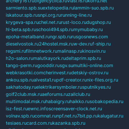
archery161.ru
bigencyclica.ru
vlast16.ru
korru.net
sarmiento.spb.su
extelopedia.ru
lammin-suo.spb.ru
iskatour.spb.ru
snpi.org.ru
running-line.ru
krygeva-spa.ru
chel.net.ru
rust-loco.ru
dugshop.ru
hl-beta.spb.ru
school494.spb.ru
mymubaby.ru
epoha-metalband.ru
ngr.spb.ru
rusgosnews.com
dieselvostok.ru
24hostel.msk.ru
w-dev.ru
f-ship.ru
regsmi.ru
filmnetwork.ru
malinasp.ru
kinosvin.ru
h2o-salon.ru
malutkayork.ru
deltaprim.spb.ru
tango-perm.ru
gooddir.ru
sgv.su
multiki-online.com
webkrasotki.com
cherinvest.ru
detskiy-ostrov.ru
ankou.spb.ru
alvesta1.ru
pdf-creator.ru
nix-files.org.ru
sakhatoday.ru
elektrikersymboler.ru
sputnikyes.ru
golf2club.msk.ru
aeforums.ru
zallclub.ru
multimodal.msk.ru
habaigry.ru
haikko.ru
sobakopedia.ru
isz-fest.ru
ewnc.info
screensaver-clock.net.ru
volnav.spb.ru
comnat.ru
npf.net.ru
7bit.pp.ru
kalugatur.ru
tesiaes.ru
card.com.ru
kazanka.spb.ru