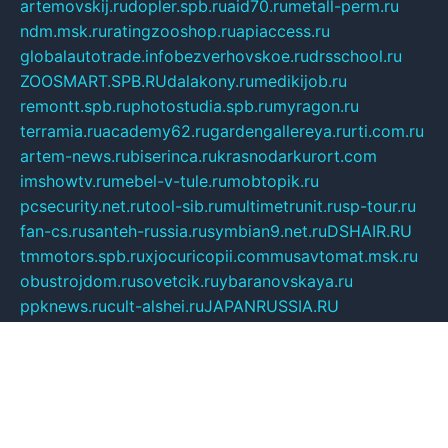
artemovskij.ru
dopler.spb.ru
aid70.ru
metall-perm.ru
ndm.msk.ru
ratingzooshop.ru
apiaccess.ru
globalautotrade.info
bezverhovskoe.ru
drsschool.ru
ZOOSMART.SPB.RU
dalakony.ru
medikijob.ru
remontt.spb.ru
photostudia.spb.ru
myragon.ru
terramia.ru
academy62.ru
gardengallereya.ru
rti.com.ru
artem-news.ru
biserinca.ru
krasnodarkurort.com
imshowtv.ru
mebel-v-tule.ru
mobtopik.ru
pcsecurity.net.ru
tool-sib.ru
multimetrunit.ru
sp-tour.ru
fan-cs.ru
santeh-russia.ru
symbian9.net.ru
DSHAIR.RU
tmmotors.spb.ru
xjocuricopii.com
musavtomat.msk.ru
obustrojdom.ru
sovetcik.ru
ybaranovskaya.ru
ppknews.ru
cult-alshei.ru
JAPANRUSSIA.RU
proekciyamebel.ru
imper-finans.ru
rim.org.ru
glamourai.ru
brassminus.ru
zabor-pro.ru
ftn.pp.ru
dorogoe58.ru
laimengpacker.ru
kuzova-zapchasti.ru
sageerp.ru
taxodrom.ru
dsrazvitie.ru
hardcity.net.ru
ratinghomegames.ru
topservice25.ru
gubernyan.ru