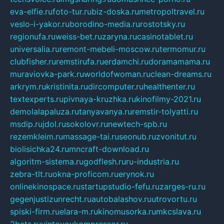
eva-elfie.ru
foto-tur.ru
biz-doska.ru
metropoltravel.ru
veslo-i-yakor.ru
borodino-media.ru
rostotsky.ru
regionufa.ru
weiss-bet.ru
zaryna.ru
casinotablet.ru
universalia.ru
remont-mebeli-moscow.ru
termomur.ru
clubfisher.ru
remstirufa.ru
erdamchi.ru
doramamama.ru
muraviovka-park.ru
worldofwoman.ru
clean-dreams.ru
arkrym.ru
kristinita.ru
dircomputer.ru
healthenter.ru
textexperts.ru
pivnaya-kruzhka.ru
kinofilmy-2021.ru
demolalapaluza.ru
tanyavanya.ru
remstir-tolyatti.ru
msdip.ru
jdol.ru
sokolovr.ru
newtech-spb.ru
rezemkleim.ru
massage-tai.ru
seonub.ru
zvonitut.ru
biolisichka24.ru
mncraft-download.ru
algoritm-sistema.ru
godflesh.ru
ru-industria.ru
zebra-tlt.ru
okna-proficom.ru
erynok.ru
onlinekinospace.ru
startupstudio-fefu.ru
zarges-ru.ru
gegenjustizunrecht.ru
autobalashov.ru
utrovortu.ru
spiski-firm.ru
elara-m.ru
kinomusorka.ru
mkcslava.ru
2bets.ru
vintovoykompressor.ru