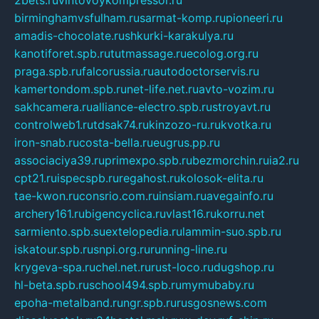
birminghamvsfulham.ru
sarmat-komp.ru
pioneeri.ru
amadis-chocolate.ru
shkurki-karakulya.ru
kanotiforet.spb.ru
tutmassage.ru
ecolog.org.ru
praga.spb.ru
falcorussia.ru
autodoctorservis.ru
kamertondom.spb.ru
net-life.net.ru
avto-vozim.ru
sakhcamera.ru
alliance-electro.spb.ru
stroyavt.ru
controlweb1.ru
tdsak74.ru
kinzozo-ru.ru
kvotka.ru
iron-snab.ru
costa-bella.ru
eugrus.pp.ru
associaciya39.ru
primexpo.spb.ru
bezmorchin.ru
ia2.ru
cpt21.ru
ispecspb.ru
regahost.ru
kolosok-elita.ru
tae-kwon.ru
consrio.com.ru
insiam.ru
avegainfo.ru
archery161.ru
bigencyclica.ru
vlast16.ru
korru.net
sarmiento.spb.su
extelopedia.ru
lammin-suo.spb.ru
iskatour.spb.ru
snpi.org.ru
running-line.ru
krygeva-spa.ru
chel.net.ru
rust-loco.ru
dugshop.ru
hl-beta.spb.ru
school494.spb.ru
mymubaby.ru
epoha-metalband.ru
ngr.spb.ru
rusgosnews.com