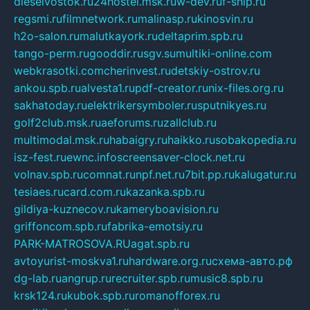
dieselvostok.ru
24hostel.msk.ru
w-dev.ru
f-ship.ru
regsmi.ru
filmnetwork.ru
malinasp.ru
kinosvin.ru
h2o-salon.ru
malutkayork.ru
deltaprim.spb.ru
tango-perm.ru
gooddir.ru
sgv.su
multiki-online.com
webkrasotki.com
cherinvest.ru
detskiy-ostrov.ru
ankou.spb.ru
alvesta1.ru
pdf-creator.ru
nix-files.org.ru
sakhatoday.ru
elektrikersymboler.ru
sputnikyes.ru
golf2club.msk.ru
aeforums.ru
zallclub.ru
multimodal.msk.ru
habaigry.ru
haikko.ru
sobakopedia.ru
isz-fest.ru
ewnc.info
screensaver-clock.net.ru
volnav.spb.ru
comnat.ru
npf.net.ru
7bit.pp.ru
kalugatur.ru
tesiaes.ru
card.com.ru
kazanka.spb.ru
gildiya-kuznecov.ru
kameryboavision.ru
griffoncom.spb.ru
fabrika-emotsiy.ru
PARK-MATROSOVA.RU
agat.spb.ru
avtoyurist-moskva1.ru
hardware.org.ru
схема-авто.рф
dg-lab.ru
angrup.ru
recruiter.spb.ru
music8.spb.ru
krsk124.ru
kubok.spb.ru
romanofforex.ru