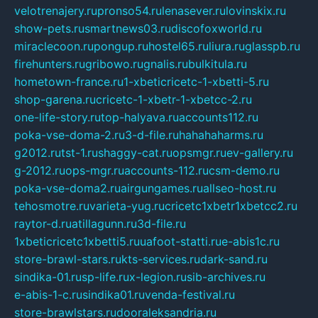
velotrenajery.ru
pronso54.ru
lenasever.ru
lovinskix.ru
show-pets.ru
smartnews03.ru
discofoxworld.ru
miraclecoon.ru
pongup.ru
hostel65.ru
liura.ru
glasspb.ru
firehunters.ru
gribowo.ru
gnalis.ru
bulkitula.ru
hometown-france.ru
1-xbeticricetc-1-xbetti-5.ru
shop-garena.ru
cricetc-1-xbetr-1-xbetcc-2.ru
one-life-story.ru
top-halyava.ru
accounts112.ru
poka-vse-doma-2.ru
3-d-file.ru
hahahaharms.ru
g2012.ru
tst-1.ru
shaggy-cat.ru
opsmgr.ru
ev-gallery.ru
g-2012.ru
ops-mgr.ru
accounts-112.ru
csm-demo.ru
poka-vse-doma2.ru
airgungames.ru
allseo-host.ru
tehosmotre.ru
varieta-yug.ru
cricetc1xbetr1xbetcc2.ru
raytor-d.ru
atillagunn.ru
3d-file.ru
1xbeticricetc1xbetti5.ru
uafoot-statti.ru
e-abis1c.ru
store-brawl-stars.ru
kts-services.ru
dark-sand.ru
sindika-01.ru
sp-life.ru
x-legion.ru
sib-archives.ru
e-abis-1-c.ru
sindika01.ru
venda-festival.ru
store-brawlstars.ru
dooraleksandria.ru