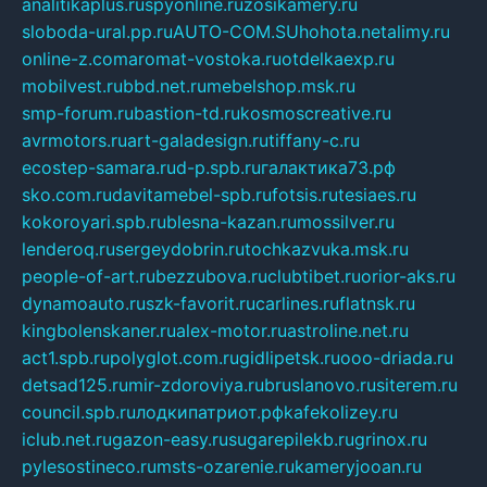
analitikaplus.ru
spyonline.ru
zosikamery.ru
sloboda-ural.pp.ru
AUTO-COM.SU
hohota.net
alimy.ru
online-z.com
aromat-vostoka.ru
otdelkaexp.ru
mobilvest.ru
bbd.net.ru
mebelshop.msk.ru
smp-forum.ru
bastion-td.ru
kosmoscreative.ru
avrmotors.ru
art-galadesign.ru
tiffany-c.ru
ecostep-samara.ru
d-p.spb.ru
галактика73.рф
sko.com.ru
davitamebel-spb.ru
fotsis.ru
tesiaes.ru
kokoroyari.spb.ru
blesna-kazan.ru
mossilver.ru
lenderoq.ru
sergeydobrin.ru
tochkazvuka.msk.ru
people-of-art.ru
bezzubova.ru
clubtibet.ru
orior-aks.ru
dynamoauto.ru
szk-favorit.ru
carlines.ru
flatnsk.ru
kingbolenskaner.ru
alex-motor.ru
astroline.net.ru
act1.spb.ru
polyglot.com.ru
gidlipetsk.ru
ooo-driada.ru
detsad125.ru
mir-zdoroviya.ru
bruslanovo.ru
siterem.ru
council.spb.ru
лодкипатриот.рф
kafekolizey.ru
iclub.net.ru
gazon-easy.ru
sugarepilekb.ru
grinox.ru
pylesostineco.ru
msts-ozarenie.ru
kameryjooan.ru