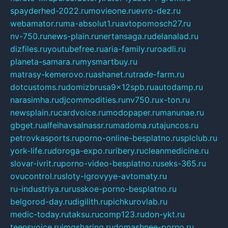
spayderhed-2022.ru
movieone.ru
evro-dez.ru
webamator.ru
ma-absolut1.ru
avtopomosch27.ru
nv-750.ru
news-plain.ru
nertansaga.ru
delanalad.ru
dizfiles.ru
youtubefree.ru
aria-family.ru
roadli.ru
planeta-samara.ru
mysmartbuy.ru
matrasy-kemerovo.ru
ashanet.ru
trade-farm.ru
dotcustoms.ru
domizbrusa9x12spb.ru
autodamp.ru
narasimha.ru
djcommodities.ru
nv750.ru
x-ton.ru
newsplain.ru
cardvoice.ru
modopaper.ru
manunae.ru
gbget.ru
alfeihavsalnassr.ru
madoma.ru
tajuncos.ru
petrovkasports.ru
porno-online-besplatno.ru
splclub.ru
york-life.ru
doroga-expo.ru
ribery.ru
cleanmedicine.ru
slovar-ivrit.ru
porno-video-besplatno.ru
seks-365.ru
ovucontrol.ru
sloty-igrovyye-avtomaty.ru
ru-industriya.ru
russkoe-porno-besplatno.ru
belgorod-day.ru
digilith.ru
pichkurovlab.ru
medic-today.ru
taksu.ru
comp123.ru
don-ykt.ru
teensvoice.ru
imgsharing.ru
domashnee-porno.ru