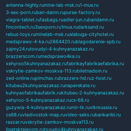
antenna-highly.ru
mine-lab-msk.ru
1-mus.ru
3-sex-porn.ru
ban-damn.ru
purse-factory.ru
viagra-tablet.ru
fasbags.ru
adler-jun.ru
bandamn.ru
fincontech.ru
3sexporn.ru
1mus.ru
darksand.ru
rebus-toys.ru
minelab-msk.ru
alabuga-cityhotel.ru
medsprawo-4-ka.ru
2864420.ru
blagodarenie-spb.ru
zajmy24.ru
tovudyi-4-kuhnyanazakaz.ru
brazzerscom.ru
medsprawo4ka.ru
xehyroo5kuhnyanazakaz.ru
fabrikayfabrikaefabrika.ru
vskrytie-zamkov-moskva-113.ru
biletnadom.ru
zed-online.ru
pimchax.ru
brazzers-hd.ru
z-host.ru
kitubeu2kuhnyanazakaz.ru
naperekate.ru
kuhnyaofabrikaufabrik.ru
kitubeu-2-kuhnyanazakaz.ru
xehyroo-5-kuhnyanazakaz.ru
cs-68.ru
guzywia-4-kuhnyanazakaz.ru
mir-tk.ru
vlknrussia.ru
cs68.ru
vladivostok-map.ru
video-seks.ru
bankaribi.ru
raszar.ru
vskrytie-zamkov-moskva113.ru
lipetsktelecom.ru
tovudyi4kuhnyanazakaz.ru