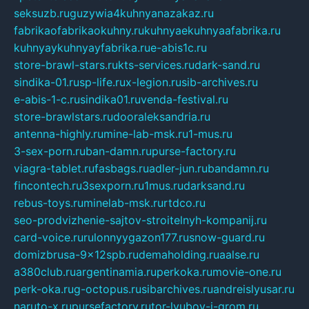
seksuzb.ru
guzywia4kuhnyanazakaz.ru
fabrikaofabrikaokuhny.ru
kuhnyaekuhnyaafabrika.ru
kuhnyaykuhnyayfabrika.ru
e-abis1c.ru
store-brawl-stars.ru
kts-services.ru
dark-sand.ru
sindika-01.ru
sp-life.ru
x-legion.ru
sib-archives.ru
e-abis-1-c.ru
sindika01.ru
venda-festival.ru
store-brawlstars.ru
dooraleksandria.ru
antenna-highly.ru
mine-lab-msk.ru
1-mus.ru
3-sex-porn.ru
ban-damn.ru
purse-factory.ru
viagra-tablet.ru
fasbags.ru
adler-jun.ru
bandamn.ru
fincontech.ru
3sexporn.ru
1mus.ru
darksand.ru
rebus-toys.ru
minelab-msk.ru
rtdco.ru
seo-prodvizhenie-sajtov-stroitelnyh-kompanij.ru
card-voice.ru
rulonnyygazon177.ru
snow-guard.ru
domizbrusa-9x12spb.ru
demaholding.ru
aalse.ru
a380club.ru
argentinamia.ru
perkoka.ru
movie-one.ru
perk-oka.ru
g-octopus.ru
sibarchives.ru
andreislyusar.ru
naruto-x.ru
pursefactory.ru
tor-lyubov-i-grom.ru