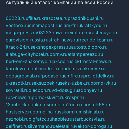
Актуальный каталог компаний по всей России
03223.ru
ufille.ru
krasotata.ru
prazdnikdushi.ru
veetbox.ru
cinemapost.ru
ciam-fr.ru
kraft-you.ru
mega-press.ru
03223.ru
web-explore.ru
rastenuya.ru
eurovision-russia.ru
strah-news.ru
freeride-team.ru
itrack-24.ru
sexshopexpress.ru
autostudiopro.ru
alabuga-cityhotel.ru
pornv.ru
atlantpereezd.ru
bud-em-znakomye.ru
a-cdc.ru
elektrostal-news.ru
korolevremont-market.ru
budem-znakomye.ru
oooagrosnab.ru
fpodaso.ru
emfire.ru
pro-otdelky.ru
ukrasotki.ru
seksuzbek.ru
seks-uzbek.ru
porno-vk.ru
sovratili.ru
olecoon.ru
vd-dosug.ru
adonyev.ru
rbc-news.ru
porno-skvirt.ru
krospr.ru
13autor-kolonka.ru
sormol.ru
2rich.ru
hostel-65.ru
hostserve.ru
porno-na-russkom.ru
mishinlab.ru
neznobi.ru
bigfatcc.ru
habble.ru
starbucksvia.ru
delfinet.ru
silvernano.ru
elestal.ru
vektor-doroga.ru