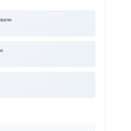
вали.
я.