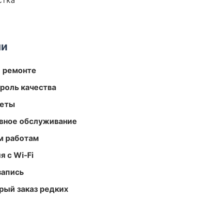
стка
ми
и ремонте
роль качества
меты
вное обслуживание
м работам
 с Wi‑Fi
запись
рый заказ редких