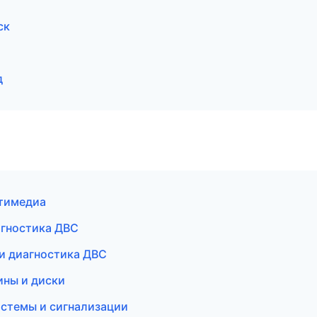
ск
д
ьтимедиа
агностика ДВС
 и диагностика ДВС
ины и диски
истемы и сигнализации