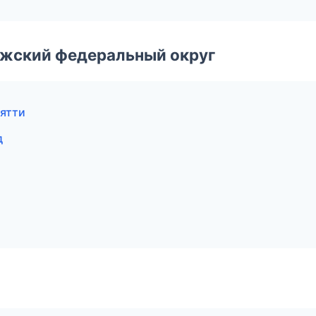
лжский федеральный округ
ьятти
д