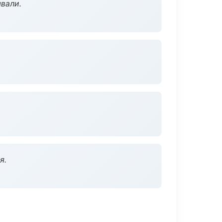
вали.
я.