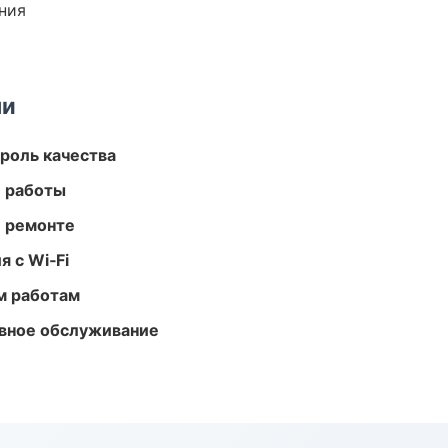
ния
ми
роль качества
е работы
и ремонте
 с Wi‑Fi
м работам
вное обслуживание