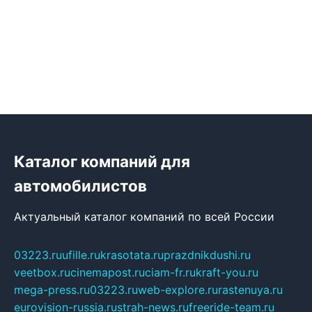
Каталог компаний для
автомобилистов
Актуальный каталог компаний по всей России
03223.ru
ufille.ru
krasotata.ru
prazdnikdushi.ru
veetbox.ru
cinemapost.ru
ciam-fr.ru
kraft-you.ru
mega-press.ru
03223.ru
web-explore.ru
rastenuya.ru
eurovision-russia.ru
strah-news.ru
freeride-team.ru