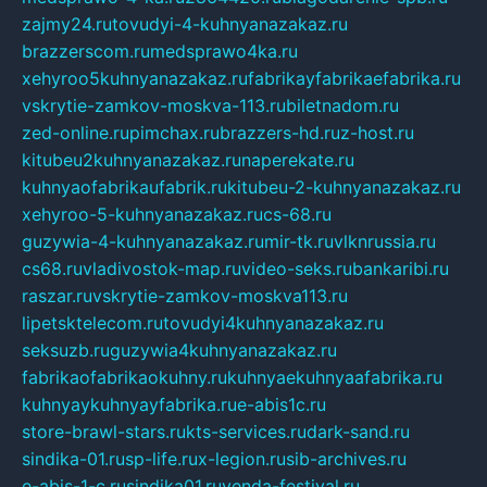
zajmy24.ru
tovudyi-4-kuhnyanazakaz.ru
brazzerscom.ru
medsprawo4ka.ru
xehyroo5kuhnyanazakaz.ru
fabrikayfabrikaefabrika.ru
vskrytie-zamkov-moskva-113.ru
biletnadom.ru
zed-online.ru
pimchax.ru
brazzers-hd.ru
z-host.ru
kitubeu2kuhnyanazakaz.ru
naperekate.ru
kuhnyaofabrikaufabrik.ru
kitubeu-2-kuhnyanazakaz.ru
xehyroo-5-kuhnyanazakaz.ru
cs-68.ru
guzywia-4-kuhnyanazakaz.ru
mir-tk.ru
vlknrussia.ru
cs68.ru
vladivostok-map.ru
video-seks.ru
bankaribi.ru
raszar.ru
vskrytie-zamkov-moskva113.ru
lipetsktelecom.ru
tovudyi4kuhnyanazakaz.ru
seksuzb.ru
guzywia4kuhnyanazakaz.ru
fabrikaofabrikaokuhny.ru
kuhnyaekuhnyaafabrika.ru
kuhnyaykuhnyayfabrika.ru
e-abis1c.ru
store-brawl-stars.ru
kts-services.ru
dark-sand.ru
sindika-01.ru
sp-life.ru
x-legion.ru
sib-archives.ru
e-abis-1-c.ru
sindika01.ru
venda-festival.ru