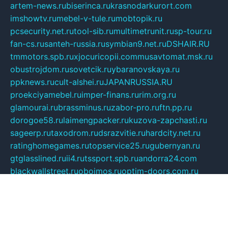
artem-news.ru
biserinca.ru
krasnodarkurort.com
imshowtv.ru
mebel-v-tule.ru
mobtopik.ru
pcsecurity.net.ru
tool-sib.ru
multimetrunit.ru
sp-tour.ru
fan-cs.ru
santeh-russia.ru
symbian9.net.ru
DSHAIR.RU
tmmotors.spb.ru
xjocuricopii.com
musavtomat.msk.ru
obustrojdom.ru
sovetcik.ru
ybaranovskaya.ru
ppknews.ru
cult-alshei.ru
JAPANRUSSIA.RU
proekciyamebel.ru
imper-finans.ru
rim.org.ru
glamourai.ru
brassminus.ru
zabor-pro.ru
ftn.pp.ru
dorogoe58.ru
laimengpacker.ru
kuzova-zapchasti.ru
sageerp.ru
taxodrom.ru
dsrazvitie.ru
hardcity.net.ru
ratinghomegames.ru
topservice25.ru
gubernyan.ru
gtglasslined.ru
ii4.ru
tssport.spb.ru
andorra24.com
blackwallstreet.ru
oboimos.ru
optim-doors.com.ru
ikuch.ru
nycr.org.ru
npa21.ru
vremya-ch.spb.ru
desert000.ru
ivtorgi.ru
ifiori.ru
catalog-statei.ru
dcv.org.ru
spetsmaster174.ru
ipkameryhiseeu.ru
dum26.ru
ruspol.spb.ru
fr-opendp.ru
kam-solnyshko.ru