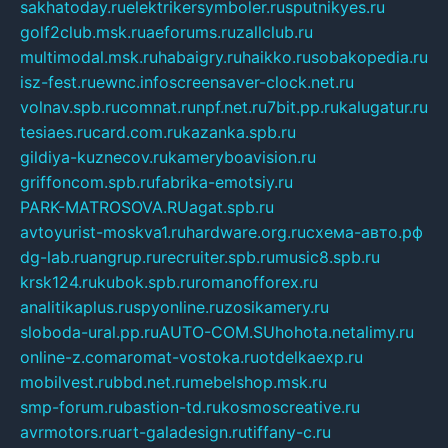
sakhatoday.ru
elektrikersymboler.ru
sputnikyes.ru
golf2club.msk.ru
aeforums.ru
zallclub.ru
multimodal.msk.ru
habaigry.ru
haikko.ru
sobakopedia.ru
isz-fest.ru
ewnc.info
screensaver-clock.net.ru
volnav.spb.ru
comnat.ru
npf.net.ru
7bit.pp.ru
kalugatur.ru
tesiaes.ru
card.com.ru
kazanka.spb.ru
gildiya-kuznecov.ru
kameryboavision.ru
griffoncom.spb.ru
fabrika-emotsiy.ru
PARK-MATROSOVA.RU
agat.spb.ru
avtoyurist-moskva1.ru
hardware.org.ru
схема-авто.рф
dg-lab.ru
angrup.ru
recruiter.spb.ru
music8.spb.ru
krsk124.ru
kubok.spb.ru
romanofforex.ru
analitikaplus.ru
spyonline.ru
zosikamery.ru
sloboda-ural.pp.ru
AUTO-COM.SU
hohota.net
alimy.ru
online-z.com
aromat-vostoka.ru
otdelkaexp.ru
mobilvest.ru
bbd.net.ru
mebelshop.msk.ru
smp-forum.ru
bastion-td.ru
kosmoscreative.ru
avrmotors.ru
art-galadesign.ru
tiffany-c.ru