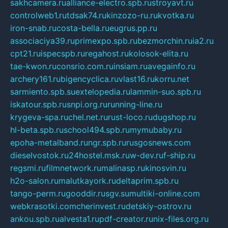
sakhcamera.ru
alliance-electro.spb.ru
stroyavt.ru
controlweb1.ru
tdsak74.ru
kinzozo-ru.ru
kvotka.ru
iron-snab.ru
costa-bella.ru
eugrus.pp.ru
associaciya39.ru
primexpo.spb.ru
bezmorchin.ru
ia2.ru
cpt21.ru
ispecspb.ru
regahost.ru
kolosok-elita.ru
tae-kwon.ru
consrio.com.ru
insiam.ru
avegainfo.ru
archery161.ru
bigencyclica.ru
vlast16.ru
korru.net
sarmiento.spb.su
extelopedia.ru
lammin-suo.spb.ru
iskatour.spb.ru
snpi.org.ru
running-line.ru
krygeva-spa.ru
chel.net.ru
rust-loco.ru
dugshop.ru
hl-beta.spb.ru
school494.spb.ru
mymubaby.ru
epoha-metalband.ru
ngr.spb.ru
rusgosnews.com
dieselvostok.ru
24hostel.msk.ru
w-dev.ru
f-ship.ru
regsmi.ru
filmnetwork.ru
malinasp.ru
kinosvin.ru
h2o-salon.ru
malutkayork.ru
deltaprim.spb.ru
tango-perm.ru
gooddir.ru
sgv.su
multiki-online.com
webkrasotki.com
cherinvest.ru
detskiy-ostrov.ru
ankou.spb.ru
alvesta1.ru
pdf-creator.ru
nix-files.org.ru