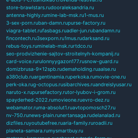
store-brawlstars.ru
dooraleksandria.ru
antenna-highly.ru
mine-lab-msk.ru
1-mus.ru
3-sex-porn.ru
ban-damn.ru
purse-factory.ru
viagra-tablet.ru
fasbags.ru
adler-jun.ru
bandamn.ru
fincontech.ru
3sexporn.ru
1mus.ru
darksand.ru
rebus-toys.ru
minelab-msk.ru
rtdco.ru
seo-prodvizhenie-sajtov-stroitelnyh-kompanij.ru
card-voice.ru
rulonnyygazon177.ru
snow-guard.ru
domizbrusa-9x12spb.ru
demaholding.ru
aalse.ru
a380club.ru
argentinamia.ru
perkoka.ru
movie-one.ru
perk-oka.ru
g-octopus.ru
sibarchives.ru
andreislyusar.ru
naruto-x.ru
pursefactory.ru
tor-lyubov-i-grom.ru
spayderhed-2022.ru
movieone.ru
evro-dez.ru
webamator.ru
ma-absolut1.ru
avtopomosch27.ru
nv-750.ru
news-plain.ru
nertansaga.ru
delanalad.ru
dizfiles.ru
youtubefree.ru
aria-family.ru
roadli.ru
planeta-samara.ru
mysmartbuy.ru