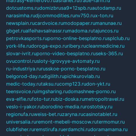
matrasy-kemerovo.ru
ashanet.ru
trade-farm.ru
dotcustoms.ru
domizbrusa9x12spb.ru
autodamp.ru
narasimha.ru
djcommodities.ru
nv750.ru
x-ton.ru
newsplain.ru
cardvoice.ru
modopaper.ru
manunae.ru
gbget.ru
alfeihavsalnassr.ru
madoma.ru
tajuncos.ru
petrovkasports.ru
porno-online-besplatno.ru
splclub.ru
york-life.ru
doroga-expo.ru
ribery.ru
cleanmedicine.ru
slovar-ivrit.ru
porno-video-besplatno.ru
seks-365.ru
ovucontrol.ru
sloty-igrovyye-avtomaty.ru
ru-industriya.ru
russkoe-porno-besplatno.ru
belgorod-day.ru
digilith.ru
pichkurovlab.ru
medic-today.ru
taksu.ru
comp123.ru
don-ykt.ru
teensvoice.ru
imgsharing.ru
domashnee-porno.ru
eva-elfie.ru
foto-tur.ru
biz-doska.ru
metropoltravel.ru
veslo-i-yakor.ru
borodino-media.ru
rostotsky.ru
regionufa.ru
weiss-bet.ru
zaryna.ru
casinotablet.ru
universalia.ru
remont-mebeli-moscow.ru
termomur.ru
clubfisher.ru
remstirufa.ru
erdamchi.ru
doramamama.ru