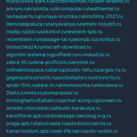
muraviovka-park.ru
worldofwoman.ru
clean-dreams.ru
arkrym.ru
kristinita.ru
dircomputer.ru
healthenter.ru
textexperts.ru
pivnaya-kruzhka.ru
kinofilmy-2021.ru
demolalapaluza.ru
tanyavanya.ru
remstir-tolyatti.ru
msdip.ru
jdol.ru
sokolovr.ru
newtech-spb.ru
rezemkleim.ru
massage-tai.ru
seonub.ru
zvonitut.ru
biolisichka24.ru
mncraft-download.ru
algoritm-sistema.ru
godflesh.ru
ru-industria.ru
zebra-tlt.ru
okna-proficom.ru
erynok.ru
onlinekinospace.ru
startupstudio-fefu.ru
zarges-ru.ru
gegenjustizunrecht.ru
autobalashov.ru
utrovortu.ru
spiski-firm.ru
elara-m.ru
kinomusorka.ru
mkcslava.ru
2bets.ru
vintovoykompressor.ru
birminghamvsfulham.ru
sarmat-komp.ru
pioneeri.ru
amadis-chocolate.ru
shkurki-karakulya.ru
kanotiforet.spb.ru
tutmassage.ru
ecolog.org.ru
praga.spb.ru
falcorussia.ru
autodoctorservis.ru
kamertondom.spb.ru
net-life.net.ru
avto-vozim.ru