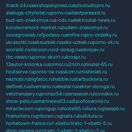
itrack-24.ru
sexshopexpress.ru
autostudiopro.ru
alabuga-cityhotel.ru
pornv.ru
atlantpereezd.ru
bud-em-znakomye.ru
a-cdc.ru
elektrostal-news.ru
korolevremont-market.ru
budem-znakomye.ru
oooagrosnab.ru
fpodaso.ru
emfire.ru
pro-otdelky.ru
ukrasotki.ru
seksuzbek.ru
seks-uzbek.ru
porno-vk.ru
sovratili.ru
olecoon.ru
vd-dosug.ru
adonyev.ru
rbc-news.ru
porno-skvirt.ru
krospr.ru
13autor-kolonka.ru
sormol.ru
2rich.ru
hostel-65.ru
hostserve.ru
porno-na-russkom.ru
mishinlab.ru
neznobi.ru
bigfatcc.ru
habble.ru
starbucksvia.ru
delfinet.ru
silvernano.ru
elestal.ru
vektor-doroga.ru
velotrenajery.ru
pronso54.ru
lenasever.ru
lovinskix.ru
show-pets.ru
smartnews03.ru
discofoxworld.ru
miraclecoon.ru
pongup.ru
hostel65.ru
liura.ru
glasspb.ru
firehunters.ru
gribowo.ru
gnalis.ru
bulkitula.ru
hometown-france.ru
1-xbeticricetc-1-xbetti-5.ru
shop-garena.ru
cricetc-1-xbetr-1-xbetcc-2.ru