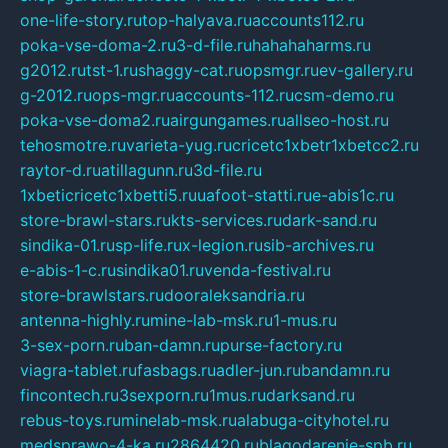
one-life-story.ru
top-halyava.ru
accounts112.ru
poka-vse-doma-2.ru
3-d-file.ru
hahahaharms.ru
g2012.ru
tst-1.ru
shaggy-cat.ru
opsmgr.ru
ev-gallery.ru
g-2012.ru
ops-mgr.ru
accounts-112.ru
csm-demo.ru
poka-vse-doma2.ru
airgungames.ru
allseo-host.ru
tehosmotre.ru
varieta-yug.ru
cricetc1xbetr1xbetcc2.ru
raytor-d.ru
atillagunn.ru
3d-file.ru
1xbeticricetc1xbetti5.ru
uafoot-statti.ru
e-abis1c.ru
store-brawl-stars.ru
kts-services.ru
dark-sand.ru
sindika-01.ru
sp-life.ru
x-legion.ru
sib-archives.ru
e-abis-1-c.ru
sindika01.ru
venda-festival.ru
store-brawlstars.ru
dooraleksandria.ru
antenna-highly.ru
mine-lab-msk.ru
1-mus.ru
3-sex-porn.ru
ban-damn.ru
purse-factory.ru
viagra-tablet.ru
fasbags.ru
adler-jun.ru
bandamn.ru
fincontech.ru
3sexporn.ru
1mus.ru
darksand.ru
rebus-toys.ru
minelab-msk.ru
alabuga-cityhotel.ru
medsprawo-4-ka.ru
2864420.ru
blagodarenie-spb.ru