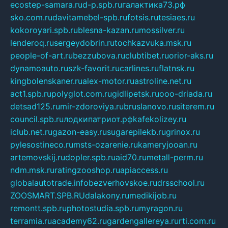
ecostep-samara.ru
d-p.spb.ru
галактика73.рф
sko.com.ru
davitamebel-spb.ru
fotsis.ru
tesiaes.ru
kokoroyari.spb.ru
blesna-kazan.ru
mossilver.ru
lenderoq.ru
sergeydobrin.ru
tochkazvuka.msk.ru
people-of-art.ru
bezzubova.ru
clubtibet.ru
orior-aks.ru
dynamoauto.ru
szk-favorit.ru
carlines.ru
flatnsk.ru
kingbolenskaner.ru
alex-motor.ru
astroline.net.ru
act1.spb.ru
polyglot.com.ru
gidlipetsk.ru
ooo-driada.ru
detsad125.ru
mir-zdoroviya.ru
bruslanovo.ru
siterem.ru
council.spb.ru
лодкипатриот.рф
kafekolizey.ru
iclub.net.ru
gazon-easy.ru
sugarepilekb.ru
grinox.ru
pylesostineco.ru
msts-ozarenie.ru
kameryjooan.ru
artemovskij.ru
dopler.spb.ru
aid70.ru
metall-perm.ru
ndm.msk.ru
ratingzooshop.ru
apiaccess.ru
globalautotrade.info
bezverhovskoe.ru
drsschool.ru
ZOOSMART.SPB.RU
dalakony.ru
medikijob.ru
remontt.spb.ru
photostudia.spb.ru
myragon.ru
terramia.ru
academy62.ru
gardengallereya.ru
rti.com.ru