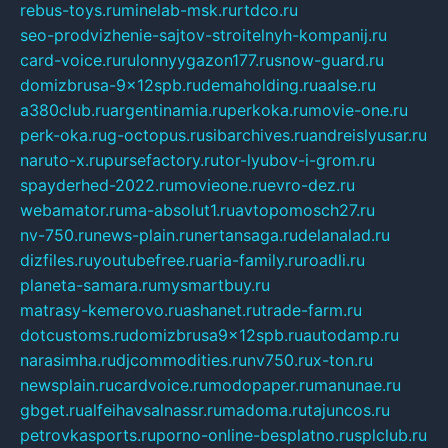
rebus-toys.ru
minelab-msk.ru
rtdco.ru
seo-prodvizhenie-sajtov-stroitelnyh-kompanij.ru
card-voice.ru
rulonnyygazon177.ru
snow-guard.ru
domizbrusa-9x12spb.ru
demaholding.ru
aalse.ru
a380club.ru
argentinamia.ru
perkoka.ru
movie-one.ru
perk-oka.ru
g-octopus.ru
sibarchives.ru
andreislyusar.ru
naruto-x.ru
pursefactory.ru
tor-lyubov-i-grom.ru
spayderhed-2022.ru
movieone.ru
evro-dez.ru
webamator.ru
ma-absolut1.ru
avtopomosch27.ru
nv-750.ru
news-plain.ru
nertansaga.ru
delanalad.ru
dizfiles.ru
youtubefree.ru
aria-family.ru
roadli.ru
planeta-samara.ru
mysmartbuy.ru
matrasy-kemerovo.ru
ashanet.ru
trade-farm.ru
dotcustoms.ru
domizbrusa9x12spb.ru
autodamp.ru
narasimha.ru
djcommodities.ru
nv750.ru
x-ton.ru
newsplain.ru
cardvoice.ru
modopaper.ru
manunae.ru
gbget.ru
alfeihavsalnassr.ru
madoma.ru
tajuncos.ru
petrovkasports.ru
porno-online-besplatno.ru
splclub.ru