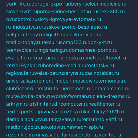
york-life.ru
doroga-expo.ru
ribery.ru
cleanmedicine.ru
slovar-ivrit.ru
porno-video-besplatno.ru
seks-365.ru
ovucontrol.ru
sloty-igrovyye-avtomaty.ru
ru-industriya.ru
russkoe-porno-besplatno.ru
belgorod-day.ru
digilith.ru
pichkurovlab.ru
medic-today.ru
taksu.ru
comp123.ru
don-ykt.ru
teensvoice.ru
imgsharing.ru
domashnee-porno.ru
eva-elfie.ru
foto-tur.ru
biz-doska.ru
metropoltravel.ru
veslo-i-yakor.ru
borodino-media.ru
rostotsky.ru
regionufa.ru
weiss-bet.ru
zaryna.ru
casinotablet.ru
universalia.ru
remont-mebeli-moscow.ru
termomur.ru
clubfisher.ru
remstirufa.ru
erdamchi.ru
doramamama.ru
muraviovka-park.ru
worldofwoman.ru
clean-dreams.ru
arkrym.ru
kristinita.ru
dircomputer.ru
healthenter.ru
textexperts.ru
pivnaya-kruzhka.ru
kinofilmy-2021.ru
demolalapaluza.ru
tanyavanya.ru
remstir-tolyatti.ru
msdip.ru
jdol.ru
sokolovr.ru
newtech-spb.ru
rezemkleim.ru
massage-tai.ru
seonub.ru
zvonitut.ru