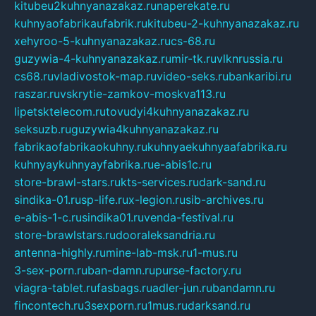
kitubeu2kuhnyanazakaz.ru
naperekate.ru
kuhnyaofabrikaufabrik.ru
kitubeu-2-kuhnyanazakaz.ru
xehyroo-5-kuhnyanazakaz.ru
cs-68.ru
guzywia-4-kuhnyanazakaz.ru
mir-tk.ru
vlknrussia.ru
cs68.ru
vladivostok-map.ru
video-seks.ru
bankaribi.ru
raszar.ru
vskrytie-zamkov-moskva113.ru
lipetsktelecom.ru
tovudyi4kuhnyanazakaz.ru
seksuzb.ru
guzywia4kuhnyanazakaz.ru
fabrikaofabrikaokuhny.ru
kuhnyaekuhnyaafabrika.ru
kuhnyaykuhnyayfabrika.ru
e-abis1c.ru
store-brawl-stars.ru
kts-services.ru
dark-sand.ru
sindika-01.ru
sp-life.ru
x-legion.ru
sib-archives.ru
e-abis-1-c.ru
sindika01.ru
venda-festival.ru
store-brawlstars.ru
dooraleksandria.ru
antenna-highly.ru
mine-lab-msk.ru
1-mus.ru
3-sex-porn.ru
ban-damn.ru
purse-factory.ru
viagra-tablet.ru
fasbags.ru
adler-jun.ru
bandamn.ru
fincontech.ru
3sexporn.ru
1mus.ru
darksand.ru