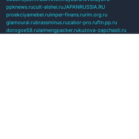
ppknews.ru
cult-alshei.ru
JAPANRUSSIA.RU
proekciyamebel.ru
imper-finans.ru
rim.org.ru
glamourai.ru
brassminus.ru
zabor-pro.ru
ftn.pp.ru
dorogoe58.ru
laimengpacker.ru
kuzova-zapchasti.ru
sageerp.ru
taxodrom.ru
dsrazvitie.ru
hardcity.net.ru
ratinghomegames.ru
topservice25.ru
gubernyan.ru
gtglasslined.ru
ii4.ru
tssport.spb.ru
andorra24.com
blackwallstreet.ru
oboimos.ru
optim-doors.com.ru
ikuch.ru
nycr.org.ru
npa21.ru
vremya-ch.spb.ru
desert000.ru
ivtorgi.ru
ifiori.ru
catalog-statei.ru
dcv.org.ru
spetsmaster174.ru
ipkameryhiseeu.ru
dum26.ru
ruspol.spb.ru
fr-opendp.ru
kam-solnyshko.ru
cheyenne-arapaho.ru
sevzapmetal.spb.ru
ted-lapidus.spb.ru
parasite-eliminator.ru
sigma-complete.ru
modernworld.ru
dama-moda.ru
eholot-group.ru
sk-nvkz.ru
DRONGOLD.RU
democratia2.ru
i-farmer.ru
mass-sport.org
jablonex.spb.ru
bookmess.ru
linkword.ru