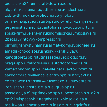
biolisichka24.ru
mncraft-download.ru
algoritm-sistema.ru
godflesh.ru
ru-industria.ru
zebra-tlt.ru
okna-proficom.ru
erynok.ru
onlinekinospace.ru
startupstudio-fefu.ru
zarges-ru.ru
gegenjustizunrecht.ru
autobalashov.ru
utrovortu.ru
spiski-firm.ru
elara-m.ru
kinomusorka.ru
mkcslava.ru
2bets.ru
vintovoykompressor.ru
birminghamvsfulham.ru
sarmat-komp.ru
pioneeri.ru
amadis-chocolate.ru
shkurki-karakulya.ru
kanotiforet.spb.ru
tutmassage.ru
ecolog.org.ru
praga.spb.ru
falcorussia.ru
autodoctorservis.ru
kamertondom.spb.ru
net-life.net.ru
avto-vozim.ru
sakhcamera.ru
alliance-electro.spb.ru
stroyavt.ru
controlweb1.ru
tdsak74.ru
kinzozo-ru.ru
kvotka.ru
iron-snab.ru
costa-bella.ru
eugrus.pp.ru
associaciya39.ru
primexpo.spb.ru
bezmorchin.ru
ia2.ru
cpt21.ru
ispecspb.ru
regahost.ru
kolosok-elita.ru
tae-kwon.ru
consrio.com.ru
insiam.ru
avegainfo.ru