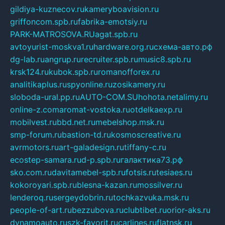
gildiya-kuznecov.ru
kameryboavision.ru
griffoncom.spb.ru
fabrika-emotsiy.ru
PARK-MATROSOVA.RU
agat.spb.ru
avtoyurist-moskva1.ru
hardware.org.ru
схема-авто.рф
dg-lab.ru
angrup.ru
recruiter.spb.ru
music8.spb.ru
krsk124.ru
kubok.spb.ru
romanofforex.ru
analitikaplus.ru
spyonline.ru
zosikamery.ru
sloboda-ural.pp.ru
AUTO-COM.SU
hohota.net
alimy.ru
online-z.com
aromat-vostoka.ru
otdelkaexp.ru
mobilvest.ru
bbd.net.ru
mebelshop.msk.ru
smp-forum.ru
bastion-td.ru
kosmoscreative.ru
avrmotors.ru
art-galadesign.ru
tiffany-c.ru
ecostep-samara.ru
d-p.spb.ru
галактика73.рф
sko.com.ru
davitamebel-spb.ru
fotsis.ru
tesiaes.ru
kokoroyari.spb.ru
blesna-kazan.ru
mossilver.ru
lenderoq.ru
sergeydobrin.ru
tochkazvuka.msk.ru
people-of-art.ru
bezzubova.ru
clubtibet.ru
orior-aks.ru
dynamoauto.ru
szk-favorit.ru
carlines.ru
flatnsk.ru