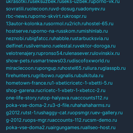
ukrasotki.ru
seksuzbek.ru
seks-uzbek.ru
porno-vk.ru
sovratili.ru
olecoon.ru
vd-dosug.ru
adonyev.ru
rbc-news.ru
porno-skvirt.ru
krospr.ru
13autor-kolonka.ru
sormol.ru
2rich.ru
hostel-65.ru
hostserve.ru
porno-na-russkom.ru
mishinlab.ru
neznobi.ru
bigfatcc.ru
habble.ru
starbucksvia.ru
delfinet.ru
silvernano.ru
elestal.ru
vektor-doroga.ru
velotrenajery.ru
pronso54.ru
lenasever.ru
lovinskix.ru
show-pets.ru
smartnews03.ru
discofoxworld.ru
miraclecoon.ru
pongup.ru
hostel65.ru
liura.ru
glasspb.ru
firehunters.ru
gribowo.ru
gnalis.ru
bulkitula.ru
hometown-france.ru
1-xbeticricetc-1-xbetti-5.ru
shop-garena.ru
cricetc-1-xbetr-1-xbetcc-2.ru
one-life-story.ru
top-halyava.ru
accounts112.ru
poka-vse-doma-2.ru
3-d-file.ru
hahahaharms.ru
g2012.ru
tst-1.ru
shaggy-cat.ru
opsmgr.ru
ev-gallery.ru
g-2012.ru
ops-mgr.ru
accounts-112.ru
csm-demo.ru
poka-vse-doma2.ru
airgungames.ru
allseo-host.ru