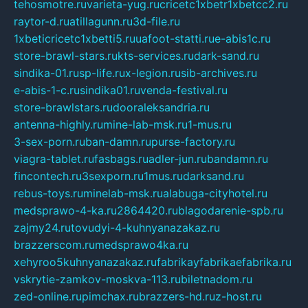
tehosmotre.ru
varieta-yug.ru
cricetc1xbetr1xbetcc2.ru
raytor-d.ru
atillagunn.ru
3d-file.ru
1xbeticricetc1xbetti5.ru
uafoot-statti.ru
e-abis1c.ru
store-brawl-stars.ru
kts-services.ru
dark-sand.ru
sindika-01.ru
sp-life.ru
x-legion.ru
sib-archives.ru
e-abis-1-c.ru
sindika01.ru
venda-festival.ru
store-brawlstars.ru
dooraleksandria.ru
antenna-highly.ru
mine-lab-msk.ru
1-mus.ru
3-sex-porn.ru
ban-damn.ru
purse-factory.ru
viagra-tablet.ru
fasbags.ru
adler-jun.ru
bandamn.ru
fincontech.ru
3sexporn.ru
1mus.ru
darksand.ru
rebus-toys.ru
minelab-msk.ru
alabuga-cityhotel.ru
medsprawo-4-ka.ru
2864420.ru
blagodarenie-spb.ru
zajmy24.ru
tovudyi-4-kuhnyanazakaz.ru
brazzerscom.ru
medsprawo4ka.ru
xehyroo5kuhnyanazakaz.ru
fabrikayfabrikaefabrika.ru
vskrytie-zamkov-moskva-113.ru
biletnadom.ru
zed-online.ru
pimchax.ru
brazzers-hd.ru
z-host.ru