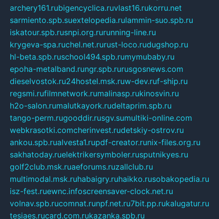
archery161.ru
bigencyclica.ru
vlast16.ru
korru.net
sarmiento.spb.su
extelopedia.ru
lammin-suo.spb.ru
iskatour.spb.ru
snpi.org.ru
running-line.ru
krygeva-spa.ru
chel.net.ru
rust-loco.ru
dugshop.ru
hl-beta.spb.ru
school494.spb.ru
mymubaby.ru
epoha-metalband.ru
ngr.spb.ru
rusgosnews.com
dieselvostok.ru
24hostel.msk.ru
w-dev.ru
f-ship.ru
regsmi.ru
filmnetwork.ru
malinasp.ru
kinosvin.ru
h2o-salon.ru
malutkayork.ru
deltaprim.spb.ru
tango-perm.ru
gooddir.ru
sgv.su
multiki-online.com
webkrasotki.com
cherinvest.ru
detskiy-ostrov.ru
ankou.spb.ru
alvesta1.ru
pdf-creator.ru
nix-files.org.ru
sakhatoday.ru
elektrikersymboler.ru
sputnikyes.ru
golf2club.msk.ru
aeforums.ru
zallclub.ru
multimodal.msk.ru
habaigry.ru
haikko.ru
sobakopedia.ru
isz-fest.ru
ewnc.info
screensaver-clock.net.ru
volnav.spb.ru
comnat.ru
npf.net.ru
7bit.pp.ru
kalugatur.ru
tesiaes.ru
card.com.ru
kazanka.spb.ru