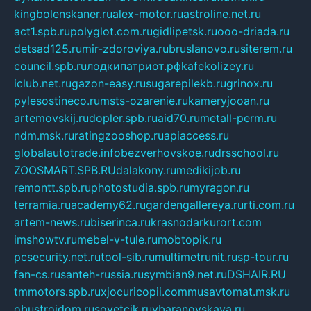
kingbolenskaner.ru
alex-motor.ru
astroline.net.ru
act1.spb.ru
polyglot.com.ru
gidlipetsk.ru
ooo-driada.ru
detsad125.ru
mir-zdoroviya.ru
bruslanovo.ru
siterem.ru
council.spb.ru
лодкипатриот.рф
kafekolizey.ru
iclub.net.ru
gazon-easy.ru
sugarepilekb.ru
grinox.ru
pylesostineco.ru
msts-ozarenie.ru
kameryjooan.ru
artemovskij.ru
dopler.spb.ru
aid70.ru
metall-perm.ru
ndm.msk.ru
ratingzooshop.ru
apiaccess.ru
globalautotrade.info
bezverhovskoe.ru
drsschool.ru
ZOOSMART.SPB.RU
dalakony.ru
medikijob.ru
remontt.spb.ru
photostudia.spb.ru
myragon.ru
terramia.ru
academy62.ru
gardengallereya.ru
rti.com.ru
artem-news.ru
biserinca.ru
krasnodarkurort.com
imshowtv.ru
mebel-v-tule.ru
mobtopik.ru
pcsecurity.net.ru
tool-sib.ru
multimetrunit.ru
sp-tour.ru
fan-cs.ru
santeh-russia.ru
symbian9.net.ru
DSHAIR.RU
tmmotors.spb.ru
xjocuricopii.com
musavtomat.msk.ru
obustrojdom.ru
sovetcik.ru
ybaranovskaya.ru