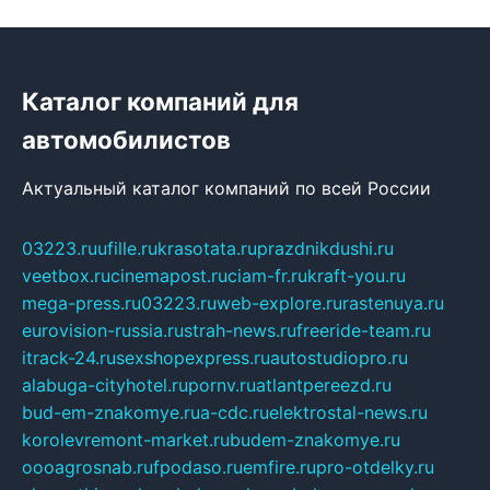
Каталог компаний для
автомобилистов
Актуальный каталог компаний по всей России
03223.ru
ufille.ru
krasotata.ru
prazdnikdushi.ru
veetbox.ru
cinemapost.ru
ciam-fr.ru
kraft-you.ru
mega-press.ru
03223.ru
web-explore.ru
rastenuya.ru
eurovision-russia.ru
strah-news.ru
freeride-team.ru
itrack-24.ru
sexshopexpress.ru
autostudiopro.ru
alabuga-cityhotel.ru
pornv.ru
atlantpereezd.ru
bud-em-znakomye.ru
a-cdc.ru
elektrostal-news.ru
korolevremont-market.ru
budem-znakomye.ru
oooagrosnab.ru
fpodaso.ru
emfire.ru
pro-otdelky.ru