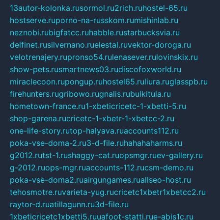
13autor-kolonka.ru
sormol.ru
2rich.ru
hostel-65.ru
hostserve.ru
porno-na-russkom.ru
mishinlab.ru
neznobi.ru
bigfatcc.ru
habble.ru
starbucksvia.ru
delfinet.ru
silvernano.ru
elestal.ru
vektor-doroga.ru
velotrenajery.ru
pronso54.ru
lenasever.ru
lovinskix.ru
show-pets.ru
smartnews03.ru
discofoxworld.ru
miraclecoon.ru
pongup.ru
hostel65.ru
liura.ru
glasspb.ru
firehunters.ru
gribowo.ru
gnalis.ru
bulkitula.ru
hometown-france.ru
1-xbeticricetc-1-xbetti-5.ru
shop-garena.ru
cricetc-1-xbetr-1-xbetcc-2.ru
one-life-story.ru
top-halyava.ru
accounts112.ru
poka-vse-doma-2.ru
3-d-file.ru
hahahaharms.ru
g2012.ru
tst-1.ru
shaggy-cat.ru
opsmgr.ru
ev-gallery.ru
g-2012.ru
ops-mgr.ru
accounts-112.ru
csm-demo.ru
poka-vse-doma2.ru
airgungames.ru
allseo-host.ru
tehosmotre.ru
varieta-yug.ru
cricetc1xbetr1xbetcc2.ru
raytor-d.ru
atillagunn.ru
3d-file.ru
1xbeticricetc1xbetti5.ru
uafoot-statti.ru
e-abis1c.ru