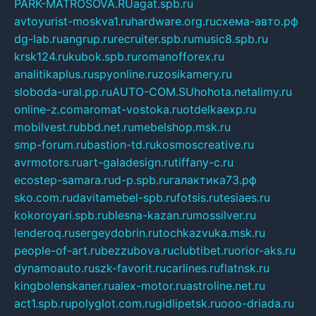
PARK-MATROSOVA.RU
agat.spb.ru
avtoyurist-moskva1.ru
hardware.org.ru
схема-авто.рф
dg-lab.ru
angrup.ru
recruiter.spb.ru
music8.spb.ru
krsk124.ru
kubok.spb.ru
romanofforex.ru
analitikaplus.ru
spyonline.ru
zosikamery.ru
sloboda-ural.pp.ru
AUTO-COM.SU
hohota.net
alimy.ru
online-z.com
aromat-vostoka.ru
otdelkaexp.ru
mobilvest.ru
bbd.net.ru
mebelshop.msk.ru
smp-forum.ru
bastion-td.ru
kosmoscreative.ru
avrmotors.ru
art-galadesign.ru
tiffany-c.ru
ecostep-samara.ru
d-p.spb.ru
галактика73.рф
sko.com.ru
davitamebel-spb.ru
fotsis.ru
tesiaes.ru
kokoroyari.spb.ru
blesna-kazan.ru
mossilver.ru
lenderoq.ru
sergeydobrin.ru
tochkazvuka.msk.ru
people-of-art.ru
bezzubova.ru
clubtibet.ru
orior-aks.ru
dynamoauto.ru
szk-favorit.ru
carlines.ru
flatnsk.ru
kingbolenskaner.ru
alex-motor.ru
astroline.net.ru
act1.spb.ru
polyglot.com.ru
gidlipetsk.ru
ooo-driada.ru