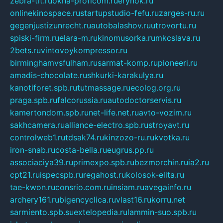
zebra-tlt.ru
okna-proficom.ru
erynok.ru
onlinekinospace.ru
startupstudio-fefu.ru
zarges-ru.ru
gegenjustizunrecht.ru
autobalashov.ru
utrovortu.ru
spiski-firm.ru
elara-m.ru
kinomusorka.ru
mkcslava.ru
2bets.ru
vintovoykompressor.ru
birminghamvsfulham.ru
sarmat-komp.ru
pioneeri.ru
amadis-chocolate.ru
shkurki-karakulya.ru
kanotiforet.spb.ru
tutmassage.ru
ecolog.org.ru
praga.spb.ru
falcorussia.ru
autodoctorservis.ru
kamertondom.spb.ru
net-life.net.ru
avto-vozim.ru
sakhcamera.ru
alliance-electro.spb.ru
stroyavt.ru
controlweb1.ru
tdsak74.ru
kinzozo-ru.ru
kvotka.ru
iron-snab.ru
costa-bella.ru
eugrus.pp.ru
associaciya39.ru
primexpo.spb.ru
bezmorchin.ru
ia2.ru
cpt21.ru
ispecspb.ru
regahost.ru
kolosok-elita.ru
tae-kwon.ru
consrio.com.ru
insiam.ru
avegainfo.ru
archery161.ru
bigencyclica.ru
vlast16.ru
korru.net
sarmiento.spb.su
extelopedia.ru
lammin-suo.spb.ru