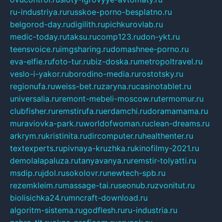
ru-industriya.ru
russkoe-porno-besplatno.ru
belgorod-day.ru
digilith.ru
pichkurovlab.ru
medic-today.ru
taksu.ru
comp123.ru
don-ykt.ru
teensvoice.ru
imgsharing.ru
domashnee-porno.ru
eva-elfie.ru
foto-tur.ru
biz-doska.ru
metropoltravel.ru
veslo-i-yakor.ru
borodino-media.ru
rostotsky.ru
regionufa.ru
weiss-bet.ru
zaryna.ru
casinotablet.ru
universalia.ru
remont-mebeli-moscow.ru
termomur.ru
clubfisher.ru
remstirufa.ru
erdamchi.ru
doramamama.ru
muraviovka-park.ru
worldofwoman.ru
clean-dreams.ru
arkrym.ru
kristinita.ru
dircomputer.ru
healthenter.ru
textexperts.ru
pivnaya-kruzhka.ru
kinofilmy-2021.ru
demolalapaluza.ru
tanyavanya.ru
remstir-tolyatti.ru
msdip.ru
jdol.ru
sokolovr.ru
newtech-spb.ru
rezemkleim.ru
massage-tai.ru
seonub.ru
zvonitut.ru
biolisichka24.ru
mncraft-download.ru
algoritm-sistema.ru
godflesh.ru
ru-industria.ru