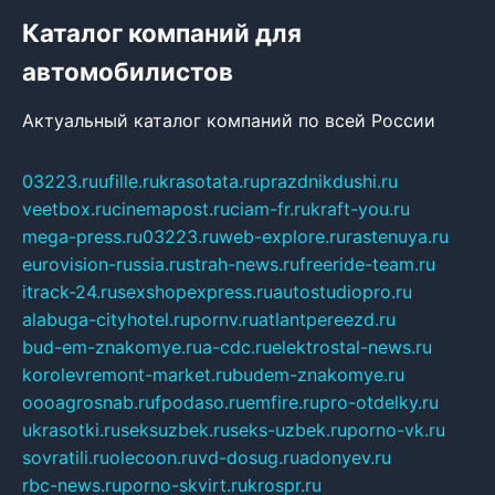
Каталог компаний для
автомобилистов
Актуальный каталог компаний по всей России
03223.ru
ufille.ru
krasotata.ru
prazdnikdushi.ru
veetbox.ru
cinemapost.ru
ciam-fr.ru
kraft-you.ru
mega-press.ru
03223.ru
web-explore.ru
rastenuya.ru
eurovision-russia.ru
strah-news.ru
freeride-team.ru
itrack-24.ru
sexshopexpress.ru
autostudiopro.ru
alabuga-cityhotel.ru
pornv.ru
atlantpereezd.ru
bud-em-znakomye.ru
a-cdc.ru
elektrostal-news.ru
korolevremont-market.ru
budem-znakomye.ru
oooagrosnab.ru
fpodaso.ru
emfire.ru
pro-otdelky.ru
ukrasotki.ru
seksuzbek.ru
seks-uzbek.ru
porno-vk.ru
sovratili.ru
olecoon.ru
vd-dosug.ru
adonyev.ru
rbc-news.ru
porno-skvirt.ru
krospr.ru