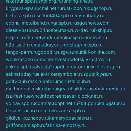
iskatour.spb.ru
snpi.org.ru
running-line.ru
krygeva-spa.ru
chel.net.ru
rust-loco.ru
dugshop.ru
hl-beta.spb.ru
school494.spb.ru
mymubaby.ru
epoha-metalband.ru
ngr.spb.ru
rusgosnews.com
dieselvostok.ru
24hostel.msk.ru
w-dev.ru
f-ship.ru
regsmi.ru
filmnetwork.ru
malinasp.ru
kinosvin.ru
h2o-salon.ru
malutkayork.ru
deltaprim.spb.ru
tango-perm.ru
gooddir.ru
sgv.su
multiki-online.com
webkrasotki.com
cherinvest.ru
detskiy-ostrov.ru
ankou.spb.ru
alvesta1.ru
pdf-creator.ru
nix-files.org.ru
sakhatoday.ru
elektrikersymboler.ru
sputnikyes.ru
golf2club.msk.ru
aeforums.ru
zallclub.ru
multimodal.msk.ru
habaigry.ru
haikko.ru
sobakopedia.ru
isz-fest.ru
ewnc.info
screensaver-clock.net.ru
volnav.spb.ru
comnat.ru
npf.net.ru
7bit.pp.ru
kalugatur.ru
tesiaes.ru
card.com.ru
kazanka.spb.ru
gildiya-kuznecov.ru
kameryboavision.ru
griffoncom.spb.ru
fabrika-emotsiy.ru