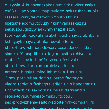
guzywia-4-kuhnyanazakaz.ru
mir-tk.ru
vlknrussia.ru
cs68.ru
vladivostok-map.ru
video-seks.ru
bankaribi.ru
raszar.ru
vskrytie-zamkov-moskva113.ru
lipetsktelecom.ru
tovudyi4kuhnyanazakaz.ru
seksuzb.ru
guzywia4kuhnyanazakaz.ru
fabrikaofabrikaokuhny.ru
kuhnyaekuhnyaafabrika.ru
kuhnyaykuhnyayfabrika.ru
e-abis1c.ru
store-brawl-stars.ru
kts-services.ru
dark-sand.ru
sindika-01.ru
sp-life.ru
x-legion.ru
sib-archives.ru
e-abis-1-c.ru
sindika01.ru
venda-festival.ru
store-brawlstars.ru
dooraleksandria.ru
antenna-highly.ru
mine-lab-msk.ru
1-mus.ru
3-sex-porn.ru
ban-damn.ru
purse-factory.ru
viagra-tablet.ru
fasbags.ru
adler-jun.ru
bandamn.ru
fincontech.ru
3sexporn.ru
1mus.ru
darksand.ru
rebus-toys.ru
minelab-msk.ru
rtdco.ru
seo-prodvizhenie-sajtov-stroitelnyh-kompanij.ru
card-voice.ru
rulonnyygazon177.ru
snow-guard.ru