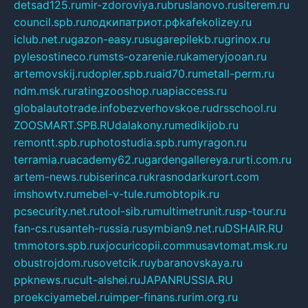
detsad125.ru
mir-zdoroviya.ru
bruslanovo.ru
siterem.ru
council.spb.ru
лодкипатриот.рф
kafekolizey.ru
iclub.net.ru
gazon-easy.ru
sugarepilekb.ru
grinox.ru
pylesostineco.ru
msts-ozarenie.ru
kameryjooan.ru
artemovskij.ru
dopler.spb.ru
aid70.ru
metall-perm.ru
ndm.msk.ru
ratingzooshop.ru
apiaccess.ru
globalautotrade.info
bezverhovskoe.ru
drsschool.ru
ZOOSMART.SPB.RU
dalakony.ru
medikijob.ru
remontt.spb.ru
photostudia.spb.ru
myragon.ru
terramia.ru
academy62.ru
gardengallereya.ru
rti.com.ru
artem-news.ru
biserinca.ru
krasnodarkurort.com
imshowtv.ru
mebel-v-tule.ru
mobtopik.ru
pcsecurity.net.ru
tool-sib.ru
multimetrunit.ru
sp-tour.ru
fan-cs.ru
santeh-russia.ru
symbian9.net.ru
DSHAIR.RU
tmmotors.spb.ru
xjocuricopii.com
musavtomat.msk.ru
obustrojdom.ru
sovetcik.ru
ybaranovskaya.ru
ppknews.ru
cult-alshei.ru
JAPANRUSSIA.RU
proekciyamebel.ru
imper-finans.ru
rim.org.ru