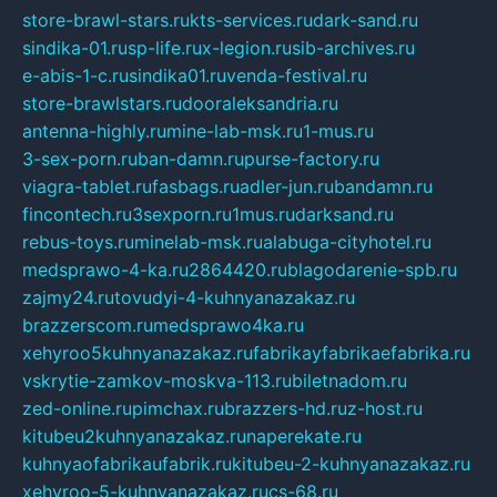
store-brawl-stars.ru
kts-services.ru
dark-sand.ru
sindika-01.ru
sp-life.ru
x-legion.ru
sib-archives.ru
e-abis-1-c.ru
sindika01.ru
venda-festival.ru
store-brawlstars.ru
dooraleksandria.ru
antenna-highly.ru
mine-lab-msk.ru
1-mus.ru
3-sex-porn.ru
ban-damn.ru
purse-factory.ru
viagra-tablet.ru
fasbags.ru
adler-jun.ru
bandamn.ru
fincontech.ru
3sexporn.ru
1mus.ru
darksand.ru
rebus-toys.ru
minelab-msk.ru
alabuga-cityhotel.ru
medsprawo-4-ka.ru
2864420.ru
blagodarenie-spb.ru
zajmy24.ru
tovudyi-4-kuhnyanazakaz.ru
brazzerscom.ru
medsprawo4ka.ru
xehyroo5kuhnyanazakaz.ru
fabrikayfabrikaefabrika.ru
vskrytie-zamkov-moskva-113.ru
biletnadom.ru
zed-online.ru
pimchax.ru
brazzers-hd.ru
z-host.ru
kitubeu2kuhnyanazakaz.ru
naperekate.ru
kuhnyaofabrikaufabrik.ru
kitubeu-2-kuhnyanazakaz.ru
xehyroo-5-kuhnyanazakaz.ru
cs-68.ru