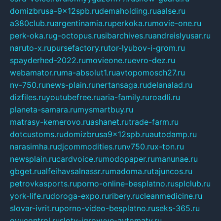
domizbrusa-9x12spb.ru
demaholding.ru
aalse.ru
a380club.ru
argentinamia.ru
perkoka.ru
movie-one.ru
perk-oka.ru
g-octopus.ru
sibarchives.ru
andreislyusar.ru
naruto-x.ru
pursefactory.ru
tor-lyubov-i-grom.ru
spayderhed-2022.ru
movieone.ru
evro-dez.ru
webamator.ru
ma-absolut1.ru
avtopomosch27.ru
nv-750.ru
news-plain.ru
nertansaga.ru
delanalad.ru
dizfiles.ru
youtubefree.ru
aria-family.ru
roadli.ru
planeta-samara.ru
mysmartbuy.ru
matrasy-kemerovo.ru
ashanet.ru
trade-farm.ru
dotcustoms.ru
domizbrusa9x12spb.ru
autodamp.ru
narasimha.ru
djcommodities.ru
nv750.ru
x-ton.ru
newsplain.ru
cardvoice.ru
modopaper.ru
manunae.ru
gbget.ru
alfeihavsalnassr.ru
madoma.ru
tajuncos.ru
petrovkasports.ru
porno-online-besplatno.ru
splclub.ru
york-life.ru
doroga-expo.ru
ribery.ru
cleanmedicine.ru
slovar-ivrit.ru
porno-video-besplatno.ru
seks-365.ru
ovucontrol.ru
sloty-igrovyye-avtomaty.ru