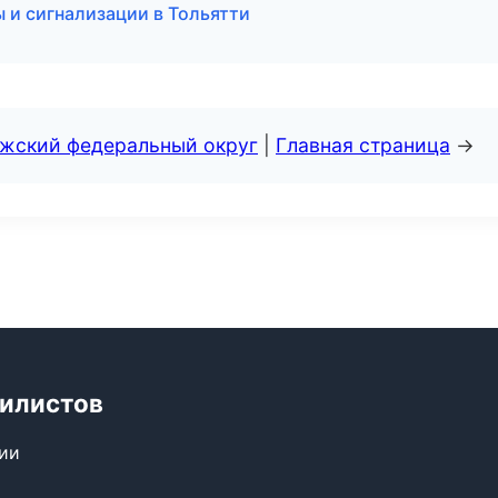
ы и сигнализации в Тольятти
лжский федеральный округ
|
Главная страница
→
билистов
сии