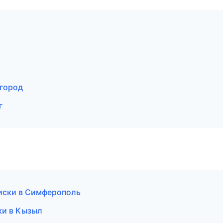
вгород
г
иски в Симферополь
ки в Кызыл