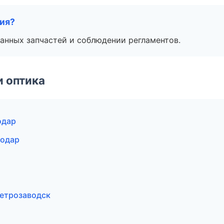
тия?
анных запчастей и соблюдении регламентов.
и оптика
одар
нодар
Петрозаводск