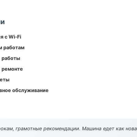
ми
 с Wi‑Fi
м работам
е работы
и ремонте
меты
вное обслуживание
окам, грамотные рекомендации. Машина едет как нова