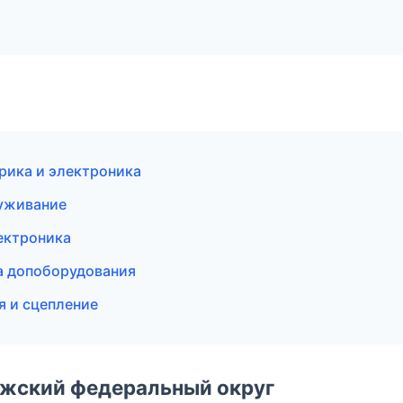
рика и электроника
луживание
ектроника
ка допоборудования
я и сцепление
лжский федеральный округ