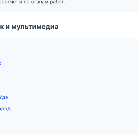
еоотчёты по этапам работ.
к и мультимедиа
к
Удэ
ород
н