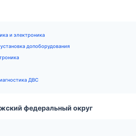
рика и электроника
и установка допоборудования
ктроника
диагностика ДВС
лжский федеральный округ