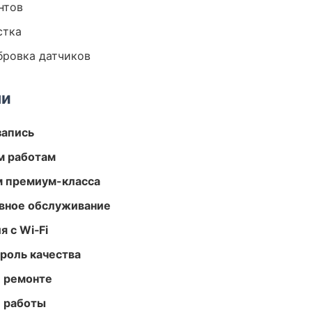
нтов
стка
ибровка датчиков
ми
запись
м работам
м премиум-класса
вное обслуживание
 с Wi‑Fi
роль качества
и ремонте
е работы