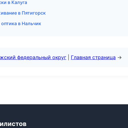
ки в Калуга
живание в Пятигорск
 оптика в Нальчик
лжский федеральный округ
|
Главная страница
→
билистов