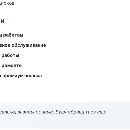
дисков
ми
м работам
вное обслуживание
е работы
и ремонте
м премиум-класса
еально, зазоры ровные. Буду обращаться ещё.