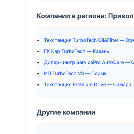
Компании в регионе: Приво
Техстанция TurboTech Oil&Filter — Ор
ГК Кар TurboTech — Казань
Дилер-центр ServicePro AutoCare — 
ИП TurboTech V8 — Пермь
Техстанция Premium Drive — Самара
Другие компании