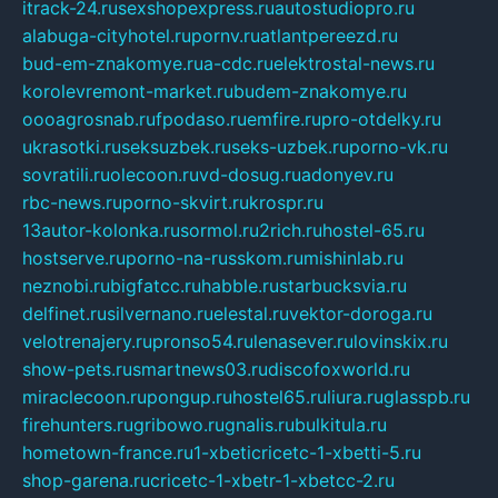
itrack-24.ru
sexshopexpress.ru
autostudiopro.ru
alabuga-cityhotel.ru
pornv.ru
atlantpereezd.ru
bud-em-znakomye.ru
a-cdc.ru
elektrostal-news.ru
korolevremont-market.ru
budem-znakomye.ru
oooagrosnab.ru
fpodaso.ru
emfire.ru
pro-otdelky.ru
ukrasotki.ru
seksuzbek.ru
seks-uzbek.ru
porno-vk.ru
sovratili.ru
olecoon.ru
vd-dosug.ru
adonyev.ru
rbc-news.ru
porno-skvirt.ru
krospr.ru
13autor-kolonka.ru
sormol.ru
2rich.ru
hostel-65.ru
hostserve.ru
porno-na-russkom.ru
mishinlab.ru
neznobi.ru
bigfatcc.ru
habble.ru
starbucksvia.ru
delfinet.ru
silvernano.ru
elestal.ru
vektor-doroga.ru
velotrenajery.ru
pronso54.ru
lenasever.ru
lovinskix.ru
show-pets.ru
smartnews03.ru
discofoxworld.ru
miraclecoon.ru
pongup.ru
hostel65.ru
liura.ru
glasspb.ru
firehunters.ru
gribowo.ru
gnalis.ru
bulkitula.ru
hometown-france.ru
1-xbeticricetc-1-xbetti-5.ru
shop-garena.ru
cricetc-1-xbetr-1-xbetcc-2.ru