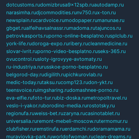
dotcustoms.ru
domizbrusa9x12spb.ru
autodamp.ru
narasimha.ru
djcommodities.ru
nv750.ru
x-ton.ru
newsplain.ru
cardvoice.ru
modopaper.ru
manunae.ru
gbget.ru
alfeihavsalnassr.ru
madoma.ru
tajuncos.ru
petrovkasports.ru
porno-online-besplatno.ru
splclub.ru
york-life.ru
doroga-expo.ru
ribery.ru
cleanmedicine.ru
slovar-ivrit.ru
porno-video-besplatno.ru
seks-365.ru
ovucontrol.ru
sloty-igrovyye-avtomaty.ru
ru-industriya.ru
russkoe-porno-besplatno.ru
belgorod-day.ru
digilith.ru
pichkurovlab.ru
medic-today.ru
taksu.ru
comp123.ru
don-ykt.ru
teensvoice.ru
imgsharing.ru
domashnee-porno.ru
eva-elfie.ru
foto-tur.ru
biz-doska.ru
metropoltravel.ru
veslo-i-yakor.ru
borodino-media.ru
rostotsky.ru
regionufa.ru
weiss-bet.ru
zaryna.ru
casinotablet.ru
universalia.ru
remont-mebeli-moscow.ru
termomur.ru
clubfisher.ru
remstirufa.ru
erdamchi.ru
doramamama.ru
muraviovka-park.ru
worldofwoman.ru
clean-dreams.ru