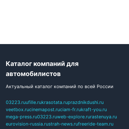
Каталог компаний для
автомобилистов
Актуальный каталог компаний по всей России
03223.ru
ufille.ru
krasotata.ru
prazdnikdushi.ru
veetbox.ru
cinemapost.ru
ciam-fr.ru
kraft-you.ru
mega-press.ru
03223.ru
web-explore.ru
rastenuya.ru
eurovision-russia.ru
strah-news.ru
freeride-team.ru