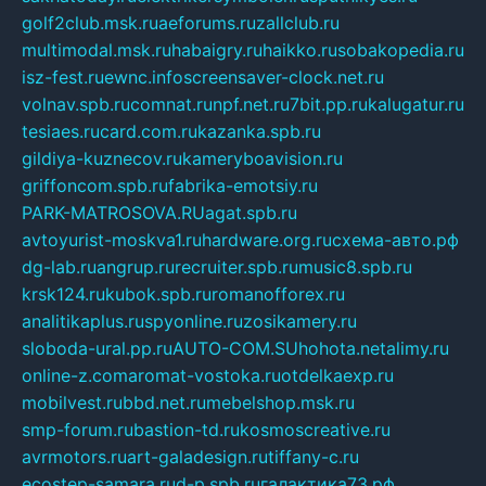
golf2club.msk.ru
aeforums.ru
zallclub.ru
multimodal.msk.ru
habaigry.ru
haikko.ru
sobakopedia.ru
isz-fest.ru
ewnc.info
screensaver-clock.net.ru
volnav.spb.ru
comnat.ru
npf.net.ru
7bit.pp.ru
kalugatur.ru
tesiaes.ru
card.com.ru
kazanka.spb.ru
gildiya-kuznecov.ru
kameryboavision.ru
griffoncom.spb.ru
fabrika-emotsiy.ru
PARK-MATROSOVA.RU
agat.spb.ru
avtoyurist-moskva1.ru
hardware.org.ru
схема-авто.рф
dg-lab.ru
angrup.ru
recruiter.spb.ru
music8.spb.ru
krsk124.ru
kubok.spb.ru
romanofforex.ru
analitikaplus.ru
spyonline.ru
zosikamery.ru
sloboda-ural.pp.ru
AUTO-COM.SU
hohota.net
alimy.ru
online-z.com
aromat-vostoka.ru
otdelkaexp.ru
mobilvest.ru
bbd.net.ru
mebelshop.msk.ru
smp-forum.ru
bastion-td.ru
kosmoscreative.ru
avrmotors.ru
art-galadesign.ru
tiffany-c.ru
ecostep-samara.ru
d-p.spb.ru
галактика73.рф