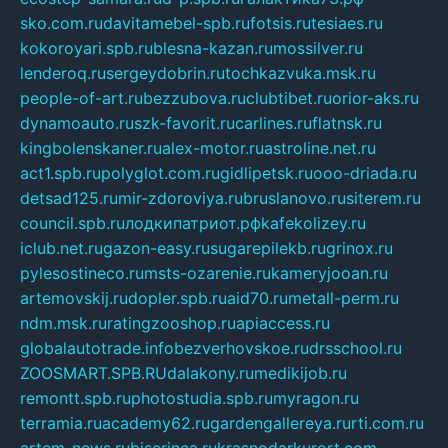
sko.com.ru
davitamebel-spb.ru
fotsis.ru
tesiaes.ru
kokoroyari.spb.ru
blesna-kazan.ru
mossilver.ru
lenderoq.ru
sergeydobrin.ru
tochkazvuka.msk.ru
people-of-art.ru
bezzubova.ru
clubtibet.ru
orior-aks.ru
dynamoauto.ru
szk-favorit.ru
carlines.ru
flatnsk.ru
kingbolenskaner.ru
alex-motor.ru
astroline.net.ru
act1.spb.ru
polyglot.com.ru
gidlipetsk.ru
ooo-driada.ru
detsad125.ru
mir-zdoroviya.ru
bruslanovo.ru
siterem.ru
council.spb.ru
лодкипатриот.рф
kafekolizey.ru
iclub.net.ru
gazon-easy.ru
sugarepilekb.ru
grinox.ru
pylesostineco.ru
msts-ozarenie.ru
kameryjooan.ru
artemovskij.ru
dopler.spb.ru
aid70.ru
metall-perm.ru
ndm.msk.ru
ratingzooshop.ru
apiaccess.ru
globalautotrade.info
bezverhovskoe.ru
drsschool.ru
ZOOSMART.SPB.RU
dalakony.ru
medikijob.ru
remontt.spb.ru
photostudia.spb.ru
myragon.ru
terramia.ru
academy62.ru
gardengallereya.ru
rti.com.ru