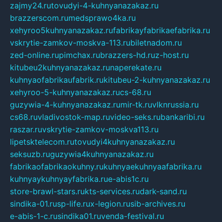
zajmy24.ru
tovudyi-4-kuhnyanazakaz.ru
brazzerscom.ru
medsprawo4ka.ru
xehyroo5kuhnyanazakaz.ru
fabrikayfabrikaefabrika.ru
vskrytie-zamkov-moskva-113.ru
biletnadom.ru
zed-online.ru
pimchax.ru
brazzers-hd.ru
z-host.ru
kitubeu2kuhnyanazakaz.ru
naperekate.ru
kuhnyaofabrikaufabrik.ru
kitubeu-2-kuhnyanazakaz.ru
xehyroo-5-kuhnyanazakaz.ru
cs-68.ru
guzywia-4-kuhnyanazakaz.ru
mir-tk.ru
vlknrussia.ru
cs68.ru
vladivostok-map.ru
video-seks.ru
bankaribi.ru
raszar.ru
vskrytie-zamkov-moskva113.ru
lipetsktelecom.ru
tovudyi4kuhnyanazakaz.ru
seksuzb.ru
guzywia4kuhnyanazakaz.ru
fabrikaofabrikaokuhny.ru
kuhnyaekuhnyaafabrika.ru
kuhnyaykuhnyayfabrika.ru
e-abis1c.ru
store-brawl-stars.ru
kts-services.ru
dark-sand.ru
sindika-01.ru
sp-life.ru
x-legion.ru
sib-archives.ru
e-abis-1-c.ru
sindika01.ru
venda-festival.ru