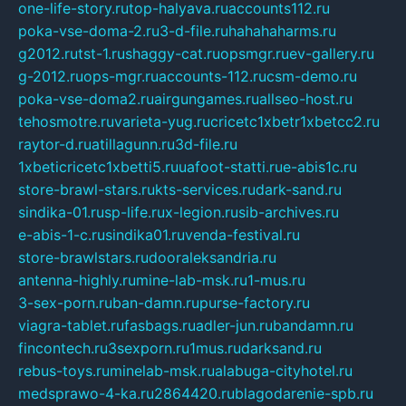
one-life-story.ru
top-halyava.ru
accounts112.ru
poka-vse-doma-2.ru
3-d-file.ru
hahahaharms.ru
g2012.ru
tst-1.ru
shaggy-cat.ru
opsmgr.ru
ev-gallery.ru
g-2012.ru
ops-mgr.ru
accounts-112.ru
csm-demo.ru
poka-vse-doma2.ru
airgungames.ru
allseo-host.ru
tehosmotre.ru
varieta-yug.ru
cricetc1xbetr1xbetcc2.ru
raytor-d.ru
atillagunn.ru
3d-file.ru
1xbeticricetc1xbetti5.ru
uafoot-statti.ru
e-abis1c.ru
store-brawl-stars.ru
kts-services.ru
dark-sand.ru
sindika-01.ru
sp-life.ru
x-legion.ru
sib-archives.ru
e-abis-1-c.ru
sindika01.ru
venda-festival.ru
store-brawlstars.ru
dooraleksandria.ru
antenna-highly.ru
mine-lab-msk.ru
1-mus.ru
3-sex-porn.ru
ban-damn.ru
purse-factory.ru
viagra-tablet.ru
fasbags.ru
adler-jun.ru
bandamn.ru
fincontech.ru
3sexporn.ru
1mus.ru
darksand.ru
rebus-toys.ru
minelab-msk.ru
alabuga-cityhotel.ru
medsprawo-4-ka.ru
2864420.ru
blagodarenie-spb.ru