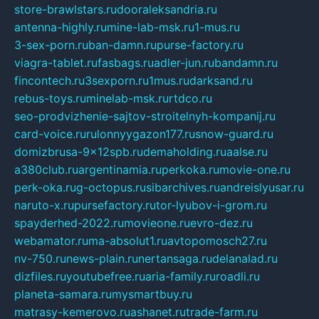
store-brawlstars.ru
dooraleksandria.ru
antenna-highly.ru
mine-lab-msk.ru
1-mus.ru
3-sex-porn.ru
ban-damn.ru
purse-factory.ru
viagra-tablet.ru
fasbags.ru
adler-jun.ru
bandamn.ru
fincontech.ru
3sexporn.ru
1mus.ru
darksand.ru
rebus-toys.ru
minelab-msk.ru
rtdco.ru
seo-prodvizhenie-sajtov-stroitelnyh-kompanij.ru
card-voice.ru
rulonnyygazon177.ru
snow-guard.ru
domizbrusa-9x12spb.ru
demaholding.ru
aalse.ru
a380club.ru
argentinamia.ru
perkoka.ru
movie-one.ru
perk-oka.ru
g-octopus.ru
sibarchives.ru
andreislyusar.ru
naruto-x.ru
pursefactory.ru
tor-lyubov-i-grom.ru
spayderhed-2022.ru
movieone.ru
evro-dez.ru
webamator.ru
ma-absolut1.ru
avtopomosch27.ru
nv-750.ru
news-plain.ru
nertansaga.ru
delanalad.ru
dizfiles.ru
youtubefree.ru
aria-family.ru
roadli.ru
planeta-samara.ru
mysmartbuy.ru
matrasy-kemerovo.ru
ashanet.ru
trade-farm.ru