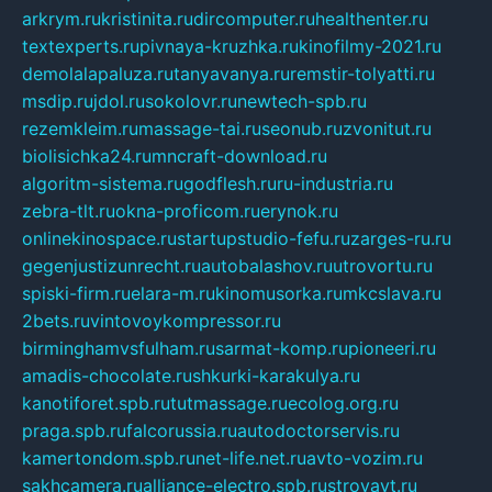
arkrym.ru
kristinita.ru
dircomputer.ru
healthenter.ru
textexperts.ru
pivnaya-kruzhka.ru
kinofilmy-2021.ru
demolalapaluza.ru
tanyavanya.ru
remstir-tolyatti.ru
msdip.ru
jdol.ru
sokolovr.ru
newtech-spb.ru
rezemkleim.ru
massage-tai.ru
seonub.ru
zvonitut.ru
biolisichka24.ru
mncraft-download.ru
algoritm-sistema.ru
godflesh.ru
ru-industria.ru
zebra-tlt.ru
okna-proficom.ru
erynok.ru
onlinekinospace.ru
startupstudio-fefu.ru
zarges-ru.ru
gegenjustizunrecht.ru
autobalashov.ru
utrovortu.ru
spiski-firm.ru
elara-m.ru
kinomusorka.ru
mkcslava.ru
2bets.ru
vintovoykompressor.ru
birminghamvsfulham.ru
sarmat-komp.ru
pioneeri.ru
amadis-chocolate.ru
shkurki-karakulya.ru
kanotiforet.spb.ru
tutmassage.ru
ecolog.org.ru
praga.spb.ru
falcorussia.ru
autodoctorservis.ru
kamertondom.spb.ru
net-life.net.ru
avto-vozim.ru
sakhcamera.ru
alliance-electro.spb.ru
stroyavt.ru