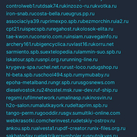
controlweb1.ru
tdsak74.ru
kinzozo-ru.ru
kvotka.ru
iron-snab.ru
costa-bella.ru
eugrus.pp.ru
associaciya39.ru
primexpo.spb.ru
bezmorchin.ru
ia2.ru
cpt21.ru
ispecspb.ru
regahost.ru
kolosok-elita.ru
tae-kwon.ru
consrio.com.ru
insiam.ru
avegainfo.ru
archery161.ru
bigencyclica.ru
vlast16.ru
korru.net
sarmiento.spb.su
extelopedia.ru
lammin-suo.spb.ru
iskatour.spb.ru
snpi.org.ru
running-line.ru
krygeva-spa.ru
chel.net.ru
rust-loco.ru
dugshop.ru
hl-beta.spb.ru
school494.spb.ru
mymubaby.ru
epoha-metalband.ru
ngr.spb.ru
rusgosnews.com
dieselvostok.ru
24hostel.msk.ru
w-dev.ru
f-ship.ru
regsmi.ru
filmnetwork.ru
malinasp.ru
kinosvin.ru
h2o-salon.ru
malutkayork.ru
deltaprim.spb.ru
tango-perm.ru
gooddir.ru
sgv.su
multiki-online.com
webkrasotki.com
cherinvest.ru
detskiy-ostrov.ru
ankou.spb.ru
alvesta1.ru
pdf-creator.ru
nix-files.org.ru
sakhatoday.ru
elektrikersymboler.ru
sputnikyes.ru