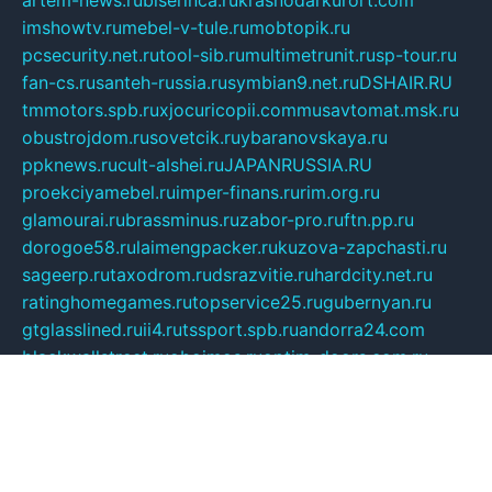
artem-news.ru
biserinca.ru
krasnodarkurort.com
imshowtv.ru
mebel-v-tule.ru
mobtopik.ru
pcsecurity.net.ru
tool-sib.ru
multimetrunit.ru
sp-tour.ru
fan-cs.ru
santeh-russia.ru
symbian9.net.ru
DSHAIR.RU
tmmotors.spb.ru
xjocuricopii.com
musavtomat.msk.ru
obustrojdom.ru
sovetcik.ru
ybaranovskaya.ru
ppknews.ru
cult-alshei.ru
JAPANRUSSIA.RU
proekciyamebel.ru
imper-finans.ru
rim.org.ru
glamourai.ru
brassminus.ru
zabor-pro.ru
ftn.pp.ru
dorogoe58.ru
laimengpacker.ru
kuzova-zapchasti.ru
sageerp.ru
taxodrom.ru
dsrazvitie.ru
hardcity.net.ru
ratinghomegames.ru
topservice25.ru
gubernyan.ru
gtglasslined.ru
ii4.ru
tssport.spb.ru
andorra24.com
blackwallstreet.ru
oboimos.ru
optim-doors.com.ru
ikuch.ru
nycr.org.ru
npa21.ru
vremya-ch.spb.ru
desert000.ru
ivtorgi.ru
ifiori.ru
catalog-statei.ru
dcv.org.ru
spetsmaster174.ru
ipkameryhiseeu.ru
dum26.ru
ruspol.spb.ru
fr-opendp.ru
kam-solnyshko.ru