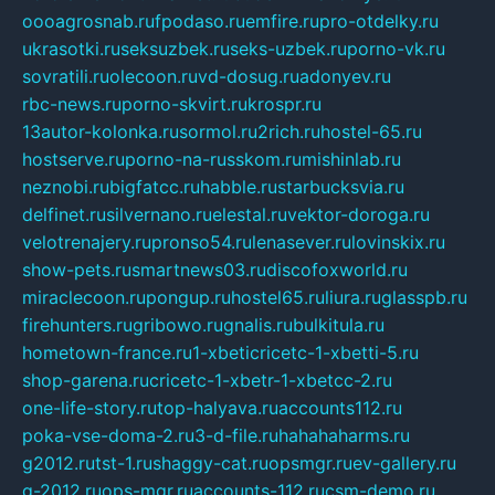
oooagrosnab.ru
fpodaso.ru
emfire.ru
pro-otdelky.ru
ukrasotki.ru
seksuzbek.ru
seks-uzbek.ru
porno-vk.ru
sovratili.ru
olecoon.ru
vd-dosug.ru
adonyev.ru
rbc-news.ru
porno-skvirt.ru
krospr.ru
13autor-kolonka.ru
sormol.ru
2rich.ru
hostel-65.ru
hostserve.ru
porno-na-russkom.ru
mishinlab.ru
neznobi.ru
bigfatcc.ru
habble.ru
starbucksvia.ru
delfinet.ru
silvernano.ru
elestal.ru
vektor-doroga.ru
velotrenajery.ru
pronso54.ru
lenasever.ru
lovinskix.ru
show-pets.ru
smartnews03.ru
discofoxworld.ru
miraclecoon.ru
pongup.ru
hostel65.ru
liura.ru
glasspb.ru
firehunters.ru
gribowo.ru
gnalis.ru
bulkitula.ru
hometown-france.ru
1-xbeticricetc-1-xbetti-5.ru
shop-garena.ru
cricetc-1-xbetr-1-xbetcc-2.ru
one-life-story.ru
top-halyava.ru
accounts112.ru
poka-vse-doma-2.ru
3-d-file.ru
hahahaharms.ru
g2012.ru
tst-1.ru
shaggy-cat.ru
opsmgr.ru
ev-gallery.ru
g-2012.ru
ops-mgr.ru
accounts-112.ru
csm-demo.ru