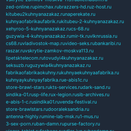
zed-online.ru
pimchax.ru
brazzers-hd.ru
z-host.ru
kitubeu2kuhnyanazakaz.ru
naperekate.ru
kuhnyaofabrikaufabrik.ru
kitubeu-2-kuhnyanazakaz.ru
xehyroo-5-kuhnyanazakaz.ru
cs-68.ru
guzywia-4-kuhnyanazakaz.ru
mir-tk.ru
vlknrussia.ru
cs68.ru
vladivostok-map.ru
video-seks.ru
bankaribi.ru
raszar.ru
vskrytie-zamkov-moskva113.ru
lipetsktelecom.ru
tovudyi4kuhnyanazakaz.ru
seksuzb.ru
guzywia4kuhnyanazakaz.ru
fabrikaofabrikaokuhny.ru
kuhnyaekuhnyaafabrika.ru
kuhnyaykuhnyayfabrika.ru
e-abis1c.ru
store-brawl-stars.ru
kts-services.ru
dark-sand.ru
sindika-01.ru
sp-life.ru
x-legion.ru
sib-archives.ru
e-abis-1-c.ru
sindika01.ru
venda-festival.ru
store-brawlstars.ru
dooraleksandria.ru
antenna-highly.ru
mine-lab-msk.ru
1-mus.ru
3-sex-porn.ru
ban-damn.ru
purse-factory.ru