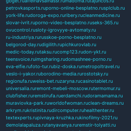
gbget.ru
alfeihavsalnassr.ru
madoma.ru
tajuncos.ru
petrovkasports.ru
porno-online-besplatno.ru
splclub.ru
york-life.ru
doroga-expo.ru
ribery.ru
cleanmedicine.ru
slovar-ivrit.ru
porno-video-besplatno.ru
seks-365.ru
ovucontrol.ru
sloty-igrovyye-avtomaty.ru
ru-industriya.ru
russkoe-porno-besplatno.ru
belgorod-day.ru
digilith.ru
pichkurovlab.ru
medic-today.ru
taksu.ru
comp123.ru
don-ykt.ru
teensvoice.ru
imgsharing.ru
domashnee-porno.ru
eva-elfie.ru
foto-tur.ru
biz-doska.ru
metropoltravel.ru
veslo-i-yakor.ru
borodino-media.ru
rostotsky.ru
regionufa.ru
weiss-bet.ru
zaryna.ru
casinotablet.ru
universalia.ru
remont-mebeli-moscow.ru
termomur.ru
clubfisher.ru
remstirufa.ru
erdamchi.ru
doramamama.ru
muraviovka-park.ru
worldofwoman.ru
clean-dreams.ru
arkrym.ru
kristinita.ru
dircomputer.ru
healthenter.ru
textexperts.ru
pivnaya-kruzhka.ru
kinofilmy-2021.ru
demolalapaluza.ru
tanyavanya.ru
remstir-tolyatti.ru