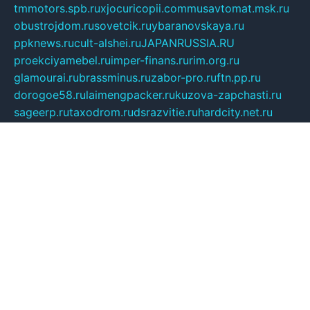
tmmotors.spb.ru
xjocuricopii.com
musavtomat.msk.ru
obustrojdom.ru
sovetcik.ru
ybaranovskaya.ru
ppknews.ru
cult-alshei.ru
JAPANRUSSIA.RU
proekciyamebel.ru
imper-finans.ru
rim.org.ru
glamourai.ru
brassminus.ru
zabor-pro.ru
ftn.pp.ru
dorogoe58.ru
laimengpacker.ru
kuzova-zapchasti.ru
sageerp.ru
taxodrom.ru
dsrazvitie.ru
hardcity.net.ru
ratinghomegames.ru
topservice25.ru
gubernyan.ru
gtglasslined.ru
ii4.ru
tssport.spb.ru
andorra24.com
blackwallstreet.ru
oboimos.ru
optim-doors.com.ru
ikuch.ru
nycr.org.ru
npa21.ru
vremya-ch.spb.ru
desert000.ru
ivtorgi.ru
ifiori.ru
catalog-statei.ru
dcv.org.ru
spetsmaster174.ru
ipkameryhiseeu.ru
dum26.ru
ruspol.spb.ru
fr-opendp.ru
kam-solnyshko.ru
cheyenne-arapaho.ru
sevzapmetal.spb.ru
ted-lapidus.spb.ru
parasite-eliminator.ru
sigma-complete.ru
modernworld.ru
dama-moda.ru
eholot-group.ru
sk-nvkz.ru
DRONGOLD.RU