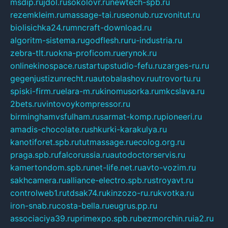
msdip.ru
jdol.ru
sokolovr.ru
newtech-spb.ru
rezemkleim.ru
massage-tai.ru
seonub.ru
zvonitut.ru
biolisichka24.ru
mncraft-download.ru
algoritm-sistema.ru
godflesh.ru
ru-industria.ru
zebra-tlt.ru
okna-proficom.ru
erynok.ru
onlinekinospace.ru
startupstudio-fefu.ru
zarges-ru.ru
gegenjustizunrecht.ru
autobalashov.ru
utrovortu.ru
spiski-firm.ru
elara-m.ru
kinomusorka.ru
mkcslava.ru
2bets.ru
vintovoykompressor.ru
birminghamvsfulham.ru
sarmat-komp.ru
pioneeri.ru
amadis-chocolate.ru
shkurki-karakulya.ru
kanotiforet.spb.ru
tutmassage.ru
ecolog.org.ru
praga.spb.ru
falcorussia.ru
autodoctorservis.ru
kamertondom.spb.ru
net-life.net.ru
avto-vozim.ru
sakhcamera.ru
alliance-electro.spb.ru
stroyavt.ru
controlweb1.ru
tdsak74.ru
kinzozo-ru.ru
kvotka.ru
iron-snab.ru
costa-bella.ru
eugrus.pp.ru
associaciya39.ru
primexpo.spb.ru
bezmorchin.ru
ia2.ru