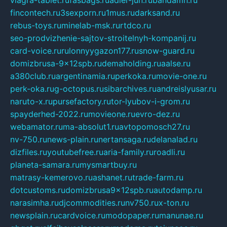
viagra-tablet.ru
fasbags.ru
adler-jun.ru
bandamn.ru
fincontech.ru
3sexporn.ru
1mus.ru
darksand.ru
rebus-toys.ru
minelab-msk.ru
rtdco.ru
seo-prodvizhenie-sajtov-stroitelnyh-kompanij.ru
card-voice.ru
rulonnyygazon177.ru
snow-guard.ru
domizbrusa-9x12spb.ru
demaholding.ru
aalse.ru
a380club.ru
argentinamia.ru
perkoka.ru
movie-one.ru
perk-oka.ru
g-octopus.ru
sibarchives.ru
andreislyusar.ru
naruto-x.ru
pursefactory.ru
tor-lyubov-i-grom.ru
spayderhed-2022.ru
movieone.ru
evro-dez.ru
webamator.ru
ma-absolut1.ru
avtopomosch27.ru
nv-750.ru
news-plain.ru
nertansaga.ru
delanalad.ru
dizfiles.ru
youtubefree.ru
aria-family.ru
roadli.ru
planeta-samara.ru
mysmartbuy.ru
matrasy-kemerovo.ru
ashanet.ru
trade-farm.ru
dotcustoms.ru
domizbrusa9x12spb.ru
autodamp.ru
narasimha.ru
djcommodities.ru
nv750.ru
x-ton.ru
newsplain.ru
cardvoice.ru
modopaper.ru
manunae.ru