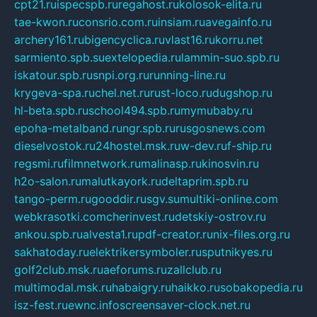
cpt21.ru
ispecspb.ru
regahost.ru
kolosok-elita.ru
tae-kwon.ru
consrio.com.ru
insiam.ru
avegainfo.ru
archery161.ru
bigencyclica.ru
vlast16.ru
korru.net
sarmiento.spb.su
extelopedia.ru
lammin-suo.spb.ru
iskatour.spb.ru
snpi.org.ru
running-line.ru
krygeva-spa.ru
chel.net.ru
rust-loco.ru
dugshop.ru
hl-beta.spb.ru
school494.spb.ru
mymubaby.ru
epoha-metalband.ru
ngr.spb.ru
rusgosnews.com
dieselvostok.ru
24hostel.msk.ru
w-dev.ru
f-ship.ru
regsmi.ru
filmnetwork.ru
malinasp.ru
kinosvin.ru
h2o-salon.ru
malutkayork.ru
deltaprim.spb.ru
tango-perm.ru
gooddir.ru
sgv.su
multiki-online.com
webkrasotki.com
cherinvest.ru
detskiy-ostrov.ru
ankou.spb.ru
alvesta1.ru
pdf-creator.ru
nix-files.org.ru
sakhatoday.ru
elektrikersymboler.ru
sputnikyes.ru
golf2club.msk.ru
aeforums.ru
zallclub.ru
multimodal.msk.ru
habaigry.ru
haikko.ru
sobakopedia.ru
isz-fest.ru
ewnc.info
screensaver-clock.net.ru