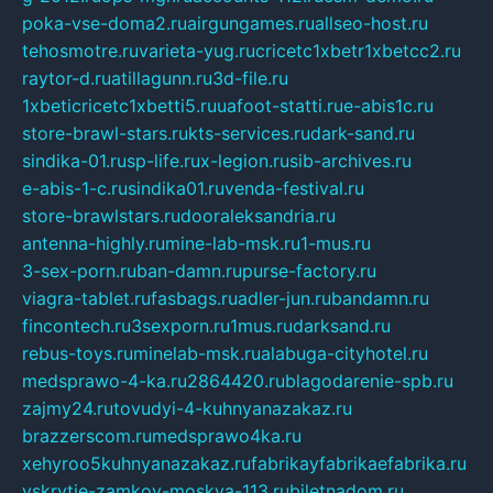
poka-vse-doma2.ru
airgungames.ru
allseo-host.ru
tehosmotre.ru
varieta-yug.ru
cricetc1xbetr1xbetcc2.ru
raytor-d.ru
atillagunn.ru
3d-file.ru
1xbeticricetc1xbetti5.ru
uafoot-statti.ru
e-abis1c.ru
store-brawl-stars.ru
kts-services.ru
dark-sand.ru
sindika-01.ru
sp-life.ru
x-legion.ru
sib-archives.ru
e-abis-1-c.ru
sindika01.ru
venda-festival.ru
store-brawlstars.ru
dooraleksandria.ru
antenna-highly.ru
mine-lab-msk.ru
1-mus.ru
3-sex-porn.ru
ban-damn.ru
purse-factory.ru
viagra-tablet.ru
fasbags.ru
adler-jun.ru
bandamn.ru
fincontech.ru
3sexporn.ru
1mus.ru
darksand.ru
rebus-toys.ru
minelab-msk.ru
alabuga-cityhotel.ru
medsprawo-4-ka.ru
2864420.ru
blagodarenie-spb.ru
zajmy24.ru
tovudyi-4-kuhnyanazakaz.ru
brazzerscom.ru
medsprawo4ka.ru
xehyroo5kuhnyanazakaz.ru
fabrikayfabrikaefabrika.ru
vskrytie-zamkov-moskva-113.ru
biletnadom.ru