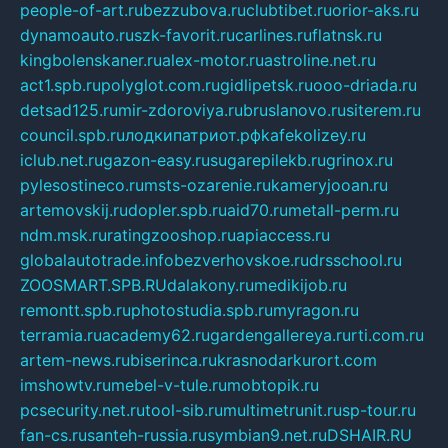
people-of-art.ru
bezzubova.ru
clubtibet.ru
orior-aks.ru
dynamoauto.ru
szk-favorit.ru
carlines.ru
flatnsk.ru
kingbolenskaner.ru
alex-motor.ru
astroline.net.ru
act1.spb.ru
polyglot.com.ru
gidlipetsk.ru
ooo-driada.ru
detsad125.ru
mir-zdoroviya.ru
bruslanovo.ru
siterem.ru
council.spb.ru
лодкипатриот.рф
kafekolizey.ru
iclub.net.ru
gazon-easy.ru
sugarepilekb.ru
grinox.ru
pylesostineco.ru
msts-ozarenie.ru
kameryjooan.ru
artemovskij.ru
dopler.spb.ru
aid70.ru
metall-perm.ru
ndm.msk.ru
ratingzooshop.ru
apiaccess.ru
globalautotrade.info
bezverhovskoe.ru
drsschool.ru
ZOOSMART.SPB.RU
dalakony.ru
medikijob.ru
remontt.spb.ru
photostudia.spb.ru
myragon.ru
terramia.ru
academy62.ru
gardengallereya.ru
rti.com.ru
artem-news.ru
biserinca.ru
krasnodarkurort.com
imshowtv.ru
mebel-v-tule.ru
mobtopik.ru
pcsecurity.net.ru
tool-sib.ru
multimetrunit.ru
sp-tour.ru
fan-cs.ru
santeh-russia.ru
symbian9.net.ru
DSHAIR.RU