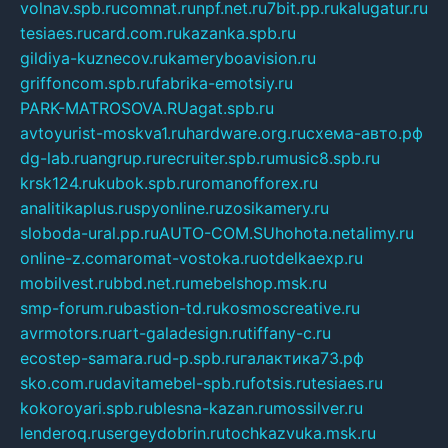
volnav.spb.ru
comnat.ru
npf.net.ru
7bit.pp.ru
kalugatur.ru
tesiaes.ru
card.com.ru
kazanka.spb.ru
gildiya-kuznecov.ru
kameryboavision.ru
griffoncom.spb.ru
fabrika-emotsiy.ru
PARK-MATROSOVA.RU
agat.spb.ru
avtoyurist-moskva1.ru
hardware.org.ru
схема-авто.рф
dg-lab.ru
angrup.ru
recruiter.spb.ru
music8.spb.ru
krsk124.ru
kubok.spb.ru
romanofforex.ru
analitikaplus.ru
spyonline.ru
zosikamery.ru
sloboda-ural.pp.ru
AUTO-COM.SU
hohota.net
alimy.ru
online-z.com
aromat-vostoka.ru
otdelkaexp.ru
mobilvest.ru
bbd.net.ru
mebelshop.msk.ru
smp-forum.ru
bastion-td.ru
kosmoscreative.ru
avrmotors.ru
art-galadesign.ru
tiffany-c.ru
ecostep-samara.ru
d-p.spb.ru
галактика73.рф
sko.com.ru
davitamebel-spb.ru
fotsis.ru
tesiaes.ru
kokoroyari.spb.ru
blesna-kazan.ru
mossilver.ru
lenderoq.ru
sergeydobrin.ru
tochkazvuka.msk.ru