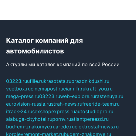
Каталог компаний для
автомобилистов
Актуальный каталог компаний по всей России
03223.ru
ufille.ru
krasotata.ru
prazdnikdushi.ru
veetbox.ru
cinemapost.ru
ciam-fr.ru
kraft-you.ru
mega-press.ru
03223.ru
web-explore.ru
rastenuya.ru
eurovision-russia.ru
strah-news.ru
freeride-team.ru
itrack-24.ru
sexshopexpress.ru
autostudiopro.ru
alabuga-cityhotel.ru
pornv.ru
atlantpereezd.ru
bud-em-znakomye.ru
a-cdc.ru
elektrostal-news.ru
korolevremont-market.ru
budem-znakomye.ru