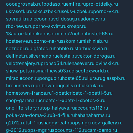
oooagrosnab.ru
fpodaso.ru
emfire.ru
pro-otdelky.ru
ukrasotki.ru
seksuzbek.ru
seks-uzbek.ru
porno-vk.ru
sovratili.ru
olecoon.ru
vd-dosug.ru
adonyev.ru
rbc-news.ru
porno-skvirt.ru
krospr.ru
13autor-kolonka.ru
sormol.ru
2rich.ru
hostel-65.ru
hostserve.ru
porno-na-russkom.ru
mishinlab.ru
neznobi.ru
bigfatcc.ru
habble.ru
starbucksvia.ru
delfinet.ru
silvernano.ru
elestal.ru
vektor-doroga.ru
velotrenajery.ru
pronso54.ru
lenasever.ru
lovinskix.ru
show-pets.ru
smartnews03.ru
discofoxworld.ru
miraclecoon.ru
pongup.ru
hostel65.ru
liura.ru
glasspb.ru
firehunters.ru
gribowo.ru
gnalis.ru
bulkitula.ru
hometown-france.ru
1-xbeticricetc-1-xbetti-5.ru
shop-garena.ru
cricetc-1-xbetr-1-xbetcc-2.ru
one-life-story.ru
top-halyava.ru
accounts112.ru
poka-vse-doma-2.ru
3-d-file.ru
hahahaharms.ru
g2012.ru
tst-1.ru
shaggy-cat.ru
opsmgr.ru
ev-gallery.ru
g-2012.ru
ops-mgr.ru
accounts-112.ru
csm-demo.ru