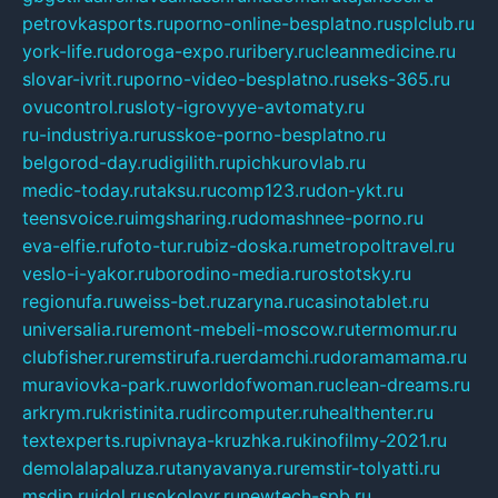
petrovkasports.ru
porno-online-besplatno.ru
splclub.ru
york-life.ru
doroga-expo.ru
ribery.ru
cleanmedicine.ru
slovar-ivrit.ru
porno-video-besplatno.ru
seks-365.ru
ovucontrol.ru
sloty-igrovyye-avtomaty.ru
ru-industriya.ru
russkoe-porno-besplatno.ru
belgorod-day.ru
digilith.ru
pichkurovlab.ru
medic-today.ru
taksu.ru
comp123.ru
don-ykt.ru
teensvoice.ru
imgsharing.ru
domashnee-porno.ru
eva-elfie.ru
foto-tur.ru
biz-doska.ru
metropoltravel.ru
veslo-i-yakor.ru
borodino-media.ru
rostotsky.ru
regionufa.ru
weiss-bet.ru
zaryna.ru
casinotablet.ru
universalia.ru
remont-mebeli-moscow.ru
termomur.ru
clubfisher.ru
remstirufa.ru
erdamchi.ru
doramamama.ru
muraviovka-park.ru
worldofwoman.ru
clean-dreams.ru
arkrym.ru
kristinita.ru
dircomputer.ru
healthenter.ru
textexperts.ru
pivnaya-kruzhka.ru
kinofilmy-2021.ru
demolalapaluza.ru
tanyavanya.ru
remstir-tolyatti.ru
msdip.ru
jdol.ru
sokolovr.ru
newtech-spb.ru