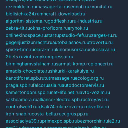
rezemkleim.ru
massage-tai.ru
seonub.ru
zvonitut.ru
biolisichka24.ru
mncraft-download.ru
algoritm-sistema.ru
godflesh.ru
ru-industria.ru
zebra-tlt.ru
okna-proficom.ru
erynok.ru
onlinekinospace.ru
startupstudio-fefu.ru
zarges-ru.ru
gegenjustizunrecht.ru
autobalashov.ru
utrovortu.ru
spiski-firm.ru
elara-m.ru
kinomusorka.ru
mkcslava.ru
2bets.ru
vintovoykompressor.ru
birminghamvsfulham.ru
sarmat-komp.ru
pioneeri.ru
amadis-chocolate.ru
shkurki-karakulya.ru
kanotiforet.spb.ru
tutmassage.ru
ecolog.org.ru
praga.spb.ru
falcorussia.ru
autodoctorservis.ru
kamertondom.spb.ru
net-life.net.ru
avto-vozim.ru
sakhcamera.ru
alliance-electro.spb.ru
stroyavt.ru
controlweb1.ru
tdsak74.ru
kinzozo-ru.ru
kvotka.ru
iron-snab.ru
costa-bella.ru
eugrus.pp.ru
associaciya39.ru
primexpo.spb.ru
bezmorchin.ru
ia2.ru
cpt21.ru
ispecspb.ru
regahost.ru
kolosok-elita.ru