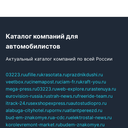
Каталог компаний для
автомобилистов
Актуальный каталог компаний по всей России
03223.ru
ufille.ru
krasotata.ru
prazdnikdushi.ru
veetbox.ru
cinemapost.ru
ciam-fr.ru
kraft-you.ru
mega-press.ru
03223.ru
web-explore.ru
rastenuya.ru
eurovision-russia.ru
strah-news.ru
freeride-team.ru
itrack-24.ru
sexshopexpress.ru
autostudiopro.ru
alabuga-cityhotel.ru
pornv.ru
atlantpereezd.ru
bud-em-znakomye.ru
a-cdc.ru
elektrostal-news.ru
korolevremont-market.ru
budem-znakomye.ru