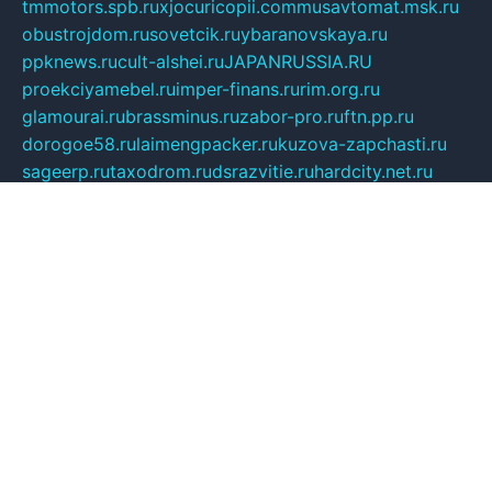
tmmotors.spb.ru
xjocuricopii.com
musavtomat.msk.ru
obustrojdom.ru
sovetcik.ru
ybaranovskaya.ru
ppknews.ru
cult-alshei.ru
JAPANRUSSIA.RU
proekciyamebel.ru
imper-finans.ru
rim.org.ru
glamourai.ru
brassminus.ru
zabor-pro.ru
ftn.pp.ru
dorogoe58.ru
laimengpacker.ru
kuzova-zapchasti.ru
sageerp.ru
taxodrom.ru
dsrazvitie.ru
hardcity.net.ru
ratinghomegames.ru
topservice25.ru
gubernyan.ru
gtglasslined.ru
ii4.ru
tssport.spb.ru
andorra24.com
blackwallstreet.ru
oboimos.ru
optim-doors.com.ru
ikuch.ru
nycr.org.ru
npa21.ru
vremya-ch.spb.ru
desert000.ru
ivtorgi.ru
ifiori.ru
catalog-statei.ru
dcv.org.ru
spetsmaster174.ru
ipkameryhiseeu.ru
dum26.ru
ruspol.spb.ru
fr-opendp.ru
kam-solnyshko.ru
cheyenne-arapaho.ru
sevzapmetal.spb.ru
ted-lapidus.spb.ru
parasite-eliminator.ru
sigma-complete.ru
modernworld.ru
dama-moda.ru
eholot-group.ru
sk-nvkz.ru
DRONGOLD.RU