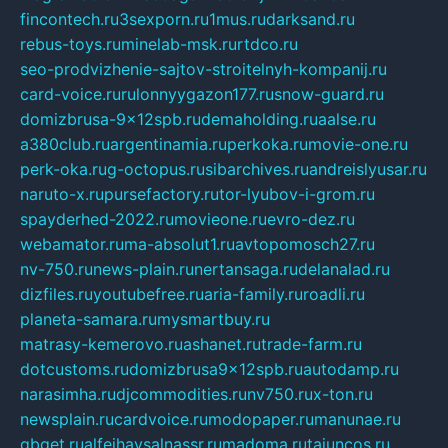
fincontech.ru
3sexporn.ru
1mus.ru
darksand.ru
rebus-toys.ru
minelab-msk.ru
rtdco.ru
seo-prodvizhenie-sajtov-stroitelnyh-kompanij.ru
card-voice.ru
rulonnyygazon177.ru
snow-guard.ru
domizbrusa-9x12spb.ru
demaholding.ru
aalse.ru
a380club.ru
argentinamia.ru
perkoka.ru
movie-one.ru
perk-oka.ru
g-octopus.ru
sibarchives.ru
andreislyusar.ru
naruto-x.ru
pursefactory.ru
tor-lyubov-i-grom.ru
spayderhed-2022.ru
movieone.ru
evro-dez.ru
webamator.ru
ma-absolut1.ru
avtopomosch27.ru
nv-750.ru
news-plain.ru
nertansaga.ru
delanalad.ru
dizfiles.ru
youtubefree.ru
aria-family.ru
roadli.ru
planeta-samara.ru
mysmartbuy.ru
matrasy-kemerovo.ru
ashanet.ru
trade-farm.ru
dotcustoms.ru
domizbrusa9x12spb.ru
autodamp.ru
narasimha.ru
djcommodities.ru
nv750.ru
x-ton.ru
newsplain.ru
cardvoice.ru
modopaper.ru
manunae.ru
gbget.ru
alfeihavsalnassr.ru
madoma.ru
tajuncos.ru