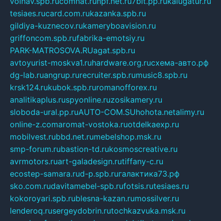
volnav.spb.ru
comnat.ru
npf.net.ru
7bit.pp.ru
kalugatur.ru
tesiaes.ru
card.com.ru
kazanka.spb.ru
gildiya-kuznecov.ru
kameryboavision.ru
griffoncom.spb.ru
fabrika-emotsiy.ru
PARK-MATROSOVA.RU
agat.spb.ru
avtoyurist-moskva1.ru
hardware.org.ru
схема-авто.рф
dg-lab.ru
angrup.ru
recruiter.spb.ru
music8.spb.ru
krsk124.ru
kubok.spb.ru
romanofforex.ru
analitikaplus.ru
spyonline.ru
zosikamery.ru
sloboda-ural.pp.ru
AUTO-COM.SU
hohota.net
alimy.ru
online-z.com
aromat-vostoka.ru
otdelkaexp.ru
mobilvest.ru
bbd.net.ru
mebelshop.msk.ru
smp-forum.ru
bastion-td.ru
kosmoscreative.ru
avrmotors.ru
art-galadesign.ru
tiffany-c.ru
ecostep-samara.ru
d-p.spb.ru
галактика73.рф
sko.com.ru
davitamebel-spb.ru
fotsis.ru
tesiaes.ru
kokoroyari.spb.ru
blesna-kazan.ru
mossilver.ru
lenderoq.ru
sergeydobrin.ru
tochkazvuka.msk.ru