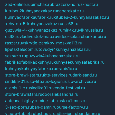
zed-online.ru
pimchax.ru
brazzers-hd.ru
z-host.ru
kitubeu2kuhnyanazakaz.ru
naperekate.ru
kuhnyaofabrikaufabrik.ru
kitubeu-2-kuhnyanazakaz.ru
xehyroo-5-kuhnyanazakaz.ru
cs-68.ru
guzywia-4-kuhnyanazakaz.ru
mir-tk.ru
vlknrussia.ru
cs68.ru
vladivostok-map.ru
video-seks.ru
bankaribi.ru
raszar.ru
vskrytie-zamkov-moskva113.ru
lipetsktelecom.ru
tovudyi4kuhnyanazakaz.ru
seksuzb.ru
guzywia4kuhnyanazakaz.ru
fabrikaofabrikaokuhny.ru
kuhnyaekuhnyaafabrika.ru
kuhnyaykuhnyayfabrika.ru
e-abis1c.ru
store-brawl-stars.ru
kts-services.ru
dark-sand.ru
sindika-01.ru
sp-life.ru
x-legion.ru
sib-archives.ru
e-abis-1-c.ru
sindika01.ru
venda-festival.ru
store-brawlstars.ru
dooraleksandria.ru
antenna-highly.ru
mine-lab-msk.ru
1-mus.ru
3-sex-porn.ru
ban-damn.ru
purse-factory.ru
viagra-tablet.ru
fasbags.ru
adler-jun.ru
bandamn.ru