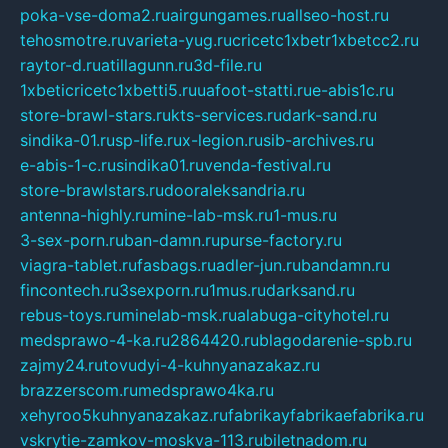
poka-vse-doma2.ru
airgungames.ru
allseo-host.ru
tehosmotre.ru
varieta-yug.ru
cricetc1xbetr1xbetcc2.ru
raytor-d.ru
atillagunn.ru
3d-file.ru
1xbeticricetc1xbetti5.ru
uafoot-statti.ru
e-abis1c.ru
store-brawl-stars.ru
kts-services.ru
dark-sand.ru
sindika-01.ru
sp-life.ru
x-legion.ru
sib-archives.ru
e-abis-1-c.ru
sindika01.ru
venda-festival.ru
store-brawlstars.ru
dooraleksandria.ru
antenna-highly.ru
mine-lab-msk.ru
1-mus.ru
3-sex-porn.ru
ban-damn.ru
purse-factory.ru
viagra-tablet.ru
fasbags.ru
adler-jun.ru
bandamn.ru
fincontech.ru
3sexporn.ru
1mus.ru
darksand.ru
rebus-toys.ru
minelab-msk.ru
alabuga-cityhotel.ru
medsprawo-4-ka.ru
2864420.ru
blagodarenie-spb.ru
zajmy24.ru
tovudyi-4-kuhnyanazakaz.ru
brazzerscom.ru
medsprawo4ka.ru
xehyroo5kuhnyanazakaz.ru
fabrikayfabrikaefabrika.ru
vskrytie-zamkov-moskva-113.ru
biletnadom.ru