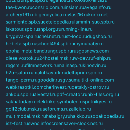
tae-kwon.ru
consrio.com.ru
insiam.ru
avegainfo.ru
archery161.ru
bigencyclica.ru
vlast16.ru
korru.net
sarmiento.spb.su
extelopedia.ru
lammin-suo.spb.ru
iskatour.spb.ru
snpi.org.ru
running-line.ru
krygeva-spa.ru
chel.net.ru
rust-loco.ru
dugshop.ru
hl-beta.spb.ru
school494.spb.ru
mymubaby.ru
epoha-metalband.ru
ngr.spb.ru
rusgosnews.com
dieselvostok.ru
24hostel.msk.ru
w-dev.ru
f-ship.ru
regsmi.ru
filmnetwork.ru
malinasp.ru
kinosvin.ru
h2o-salon.ru
malutkayork.ru
deltaprim.spb.ru
tango-perm.ru
gooddir.ru
sgv.su
multiki-online.com
webkrasotki.com
cherinvest.ru
detskiy-ostrov.ru
ankou.spb.ru
alvesta1.ru
pdf-creator.ru
nix-files.org.ru
sakhatoday.ru
elektrikersymboler.ru
sputnikyes.ru
golf2club.msk.ru
aeforums.ru
zallclub.ru
multimodal.msk.ru
habaigry.ru
haikko.ru
sobakopedia.ru
isz-fest.ru
ewnc.info
screensaver-clock.net.ru