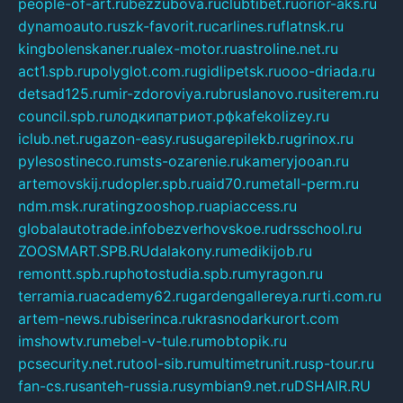
people-of-art.ru
bezzubova.ru
clubtibet.ru
orior-aks.ru
dynamoauto.ru
szk-favorit.ru
carlines.ru
flatnsk.ru
kingbolenskaner.ru
alex-motor.ru
astroline.net.ru
act1.spb.ru
polyglot.com.ru
gidlipetsk.ru
ooo-driada.ru
detsad125.ru
mir-zdoroviya.ru
bruslanovo.ru
siterem.ru
council.spb.ru
лодкипатриот.рф
kafekolizey.ru
iclub.net.ru
gazon-easy.ru
sugarepilekb.ru
grinox.ru
pylesostineco.ru
msts-ozarenie.ru
kameryjooan.ru
artemovskij.ru
dopler.spb.ru
aid70.ru
metall-perm.ru
ndm.msk.ru
ratingzooshop.ru
apiaccess.ru
globalautotrade.info
bezverhovskoe.ru
drsschool.ru
ZOOSMART.SPB.RU
dalakony.ru
medikijob.ru
remontt.spb.ru
photostudia.spb.ru
myragon.ru
terramia.ru
academy62.ru
gardengallereya.ru
rti.com.ru
artem-news.ru
biserinca.ru
krasnodarkurort.com
imshowtv.ru
mebel-v-tule.ru
mobtopik.ru
pcsecurity.net.ru
tool-sib.ru
multimetrunit.ru
sp-tour.ru
fan-cs.ru
santeh-russia.ru
symbian9.net.ru
DSHAIR.RU