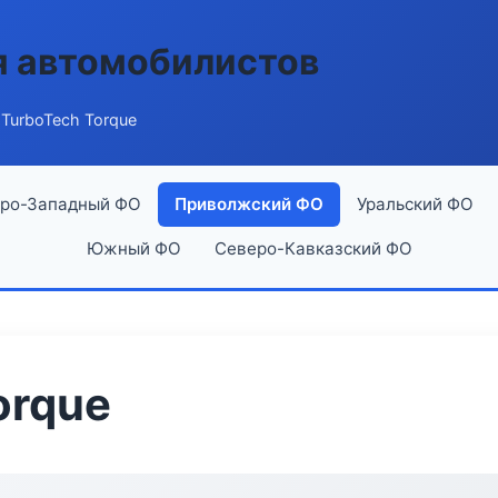
я автомобилистов
TurboTech Torque
ро-Западный ФО
Приволжский ФО
Уральский ФО
Южный ФО
Северо-Кавказский ФО
orque