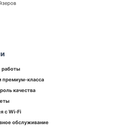
йзеров
ми
е работы
м премиум-класса
роль качества
меты
 с Wi‑Fi
вное обслуживание