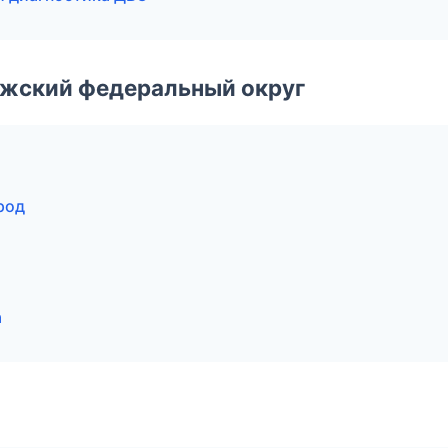
лжский федеральный округ
род
а