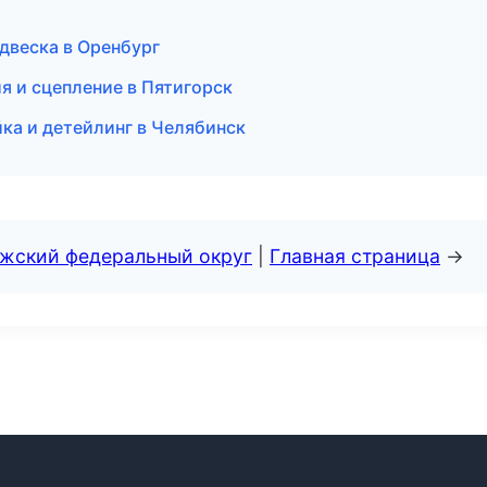
одвеска в Оренбург
я и сцепление в Пятигорск
йка и детейлинг в Челябинск
лжский федеральный округ
|
Главная страница
→