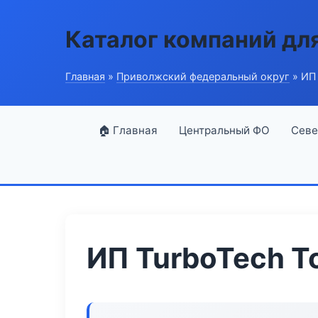
Каталог компаний дл
Главная
»
Приволжский федеральный округ
» ИП 
🏠 Главная
Центральный ФО
Севе
ИП TurboTech T