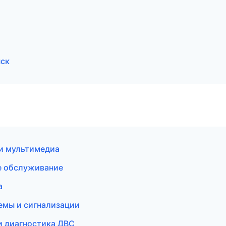
нск
 и мультимедиа
е обслуживание
а
емы и сигнализации
и диагностика ДВС