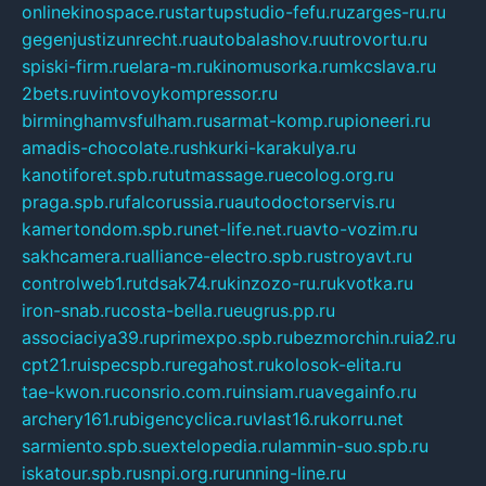
onlinekinospace.ru
startupstudio-fefu.ru
zarges-ru.ru
gegenjustizunrecht.ru
autobalashov.ru
utrovortu.ru
spiski-firm.ru
elara-m.ru
kinomusorka.ru
mkcslava.ru
2bets.ru
vintovoykompressor.ru
birminghamvsfulham.ru
sarmat-komp.ru
pioneeri.ru
amadis-chocolate.ru
shkurki-karakulya.ru
kanotiforet.spb.ru
tutmassage.ru
ecolog.org.ru
praga.spb.ru
falcorussia.ru
autodoctorservis.ru
kamertondom.spb.ru
net-life.net.ru
avto-vozim.ru
sakhcamera.ru
alliance-electro.spb.ru
stroyavt.ru
controlweb1.ru
tdsak74.ru
kinzozo-ru.ru
kvotka.ru
iron-snab.ru
costa-bella.ru
eugrus.pp.ru
associaciya39.ru
primexpo.spb.ru
bezmorchin.ru
ia2.ru
cpt21.ru
ispecspb.ru
regahost.ru
kolosok-elita.ru
tae-kwon.ru
consrio.com.ru
insiam.ru
avegainfo.ru
archery161.ru
bigencyclica.ru
vlast16.ru
korru.net
sarmiento.spb.su
extelopedia.ru
lammin-suo.spb.ru
iskatour.spb.ru
snpi.org.ru
running-line.ru