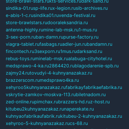
store-brawl-stars.ru
kts-services.ru
dark-sand.ru
sindika-01.ru
sp-life.ru
x-legion.ru
sib-archives.ru
e-abis-1-c.ru
sindika01.ru
venda-festival.ru
store-brawlstars.ru
dooraleksandria.ru
antenna-highly.ru
mine-lab-msk.ru
1-mus.ru
3-sex-porn.ru
ban-damn.ru
purse-factory.ru
viagra-tablet.ru
fasbags.ru
adler-jun.ru
bandamn.ru
fincontech.ru
3sexporn.ru
1mus.ru
darksand.ru
rebus-toys.ru
minelab-msk.ru
alabuga-cityhotel.ru
medsprawo-4-ka.ru
2864420.ru
blagodarenie-spb.ru
zajmy24.ru
tovudyi-4-kuhnyanazakaz.ru
brazzerscom.ru
medsprawo4ka.ru
xehyroo5kuhnyanazakaz.ru
fabrikayfabrikaefabrika.ru
vskrytie-zamkov-moskva-113.ru
biletnadom.ru
zed-online.ru
pimchax.ru
brazzers-hd.ru
z-host.ru
kitubeu2kuhnyanazakaz.ru
naperekate.ru
kuhnyaofabrikaufabrik.ru
kitubeu-2-kuhnyanazakaz.ru
xehyroo-5-kuhnyanazakaz.ru
cs-68.ru