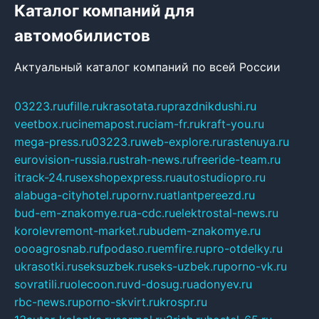
Каталог компаний для
автомобилистов
Актуальный каталог компаний по всей России
03223.ru
ufille.ru
krasotata.ru
prazdnikdushi.ru
veetbox.ru
cinemapost.ru
ciam-fr.ru
kraft-you.ru
mega-press.ru
03223.ru
web-explore.ru
rastenuya.ru
eurovision-russia.ru
strah-news.ru
freeride-team.ru
itrack-24.ru
sexshopexpress.ru
autostudiopro.ru
alabuga-cityhotel.ru
pornv.ru
atlantpereezd.ru
bud-em-znakomye.ru
a-cdc.ru
elektrostal-news.ru
korolevremont-market.ru
budem-znakomye.ru
oooagrosnab.ru
fpodaso.ru
emfire.ru
pro-otdelky.ru
ukrasotki.ru
seksuzbek.ru
seks-uzbek.ru
porno-vk.ru
sovratili.ru
olecoon.ru
vd-dosug.ru
adonyev.ru
rbc-news.ru
porno-skvirt.ru
krospr.ru