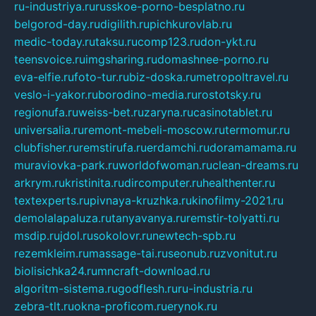
ru-industriya.ru
russkoe-porno-besplatno.ru
belgorod-day.ru
digilith.ru
pichkurovlab.ru
medic-today.ru
taksu.ru
comp123.ru
don-ykt.ru
teensvoice.ru
imgsharing.ru
domashnee-porno.ru
eva-elfie.ru
foto-tur.ru
biz-doska.ru
metropoltravel.ru
veslo-i-yakor.ru
borodino-media.ru
rostotsky.ru
regionufa.ru
weiss-bet.ru
zaryna.ru
casinotablet.ru
universalia.ru
remont-mebeli-moscow.ru
termomur.ru
clubfisher.ru
remstirufa.ru
erdamchi.ru
doramamama.ru
muraviovka-park.ru
worldofwoman.ru
clean-dreams.ru
arkrym.ru
kristinita.ru
dircomputer.ru
healthenter.ru
textexperts.ru
pivnaya-kruzhka.ru
kinofilmy-2021.ru
demolalapaluza.ru
tanyavanya.ru
remstir-tolyatti.ru
msdip.ru
jdol.ru
sokolovr.ru
newtech-spb.ru
rezemkleim.ru
massage-tai.ru
seonub.ru
zvonitut.ru
biolisichka24.ru
mncraft-download.ru
algoritm-sistema.ru
godflesh.ru
ru-industria.ru
zebra-tlt.ru
okna-proficom.ru
erynok.ru