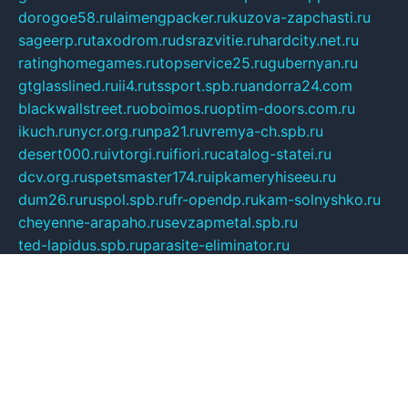
dorogoe58.ru
laimengpacker.ru
kuzova-zapchasti.ru
sageerp.ru
taxodrom.ru
dsrazvitie.ru
hardcity.net.ru
ratinghomegames.ru
topservice25.ru
gubernyan.ru
gtglasslined.ru
ii4.ru
tssport.spb.ru
andorra24.com
blackwallstreet.ru
oboimos.ru
optim-doors.com.ru
ikuch.ru
nycr.org.ru
npa21.ru
vremya-ch.spb.ru
desert000.ru
ivtorgi.ru
ifiori.ru
catalog-statei.ru
dcv.org.ru
spetsmaster174.ru
ipkameryhiseeu.ru
dum26.ru
ruspol.spb.ru
fr-opendp.ru
kam-solnyshko.ru
cheyenne-arapaho.ru
sevzapmetal.spb.ru
ted-lapidus.spb.ru
parasite-eliminator.ru
sigma-complete.ru
modernworld.ru
dama-moda.ru
eholot-group.ru
sk-nvkz.ru
DRONGOLD.RU
democratia2.ru
i-farmer.ru
mass-sport.org
jablonex.spb.ru
bookmess.ru
linkword.ru
refineua.com.ru
cs-spec.net.ru
altay-mebel.ru
DNK-THEATRE.RU
mechaniks.spb.ru
ipcamtechage.ru
skosta.ru
a-sun.ru
stroy-ldsp.ru
snowlands.org.ru