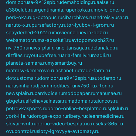
domizbrusa-9x12spb.ru
demaholding.ru
aalse.ru
a380club.ru
argentinamia.ru
perkoka.ru
movie-one.ru
perk-oka.ru
g-octopus.ru
sibarchives.ru
andreislyusar.ru
naruto-x.ru
pursefactory.ru
tor-lyubov-i-grom.ru
spayderhed-2022.ru
movieone.ru
evro-dez.ru
webamator.ru
ma-absolut1.ru
avtopomosch27.ru
nv-750.ru
news-plain.ru
nertansaga.ru
delanalad.ru
dizfiles.ru
youtubefree.ru
aria-family.ru
roadli.ru
planeta-samara.ru
mysmartbuy.ru
matrasy-kemerovo.ru
ashanet.ru
trade-farm.ru
dotcustoms.ru
domizbrusa9x12spb.ru
autodamp.ru
narasimha.ru
djcommodities.ru
nv750.ru
x-ton.ru
newsplain.ru
cardvoice.ru
modopaper.ru
manunae.ru
gbget.ru
alfeihavsalnassr.ru
madoma.ru
tajuncos.ru
petrovkasports.ru
porno-online-besplatno.ru
splclub.ru
york-life.ru
doroga-expo.ru
ribery.ru
cleanmedicine.ru
slovar-ivrit.ru
porno-video-besplatno.ru
seks-365.ru
ovucontrol.ru
sloty-igrovyye-avtomaty.ru