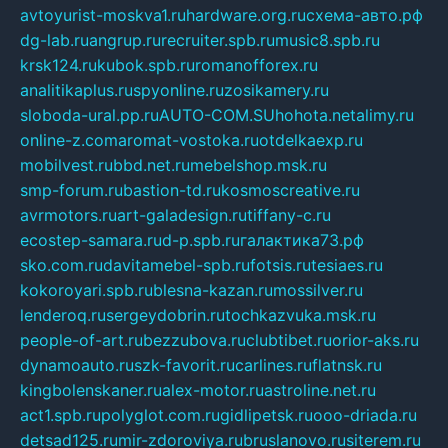
avtoyurist-moskva1.ru
hardware.org.ru
схема-авто.рф
dg-lab.ru
angrup.ru
recruiter.spb.ru
music8.spb.ru
krsk124.ru
kubok.spb.ru
romanofforex.ru
analitikaplus.ru
spyonline.ru
zosikamery.ru
sloboda-ural.pp.ru
AUTO-COM.SU
hohota.net
alimy.ru
online-z.com
aromat-vostoka.ru
otdelkaexp.ru
mobilvest.ru
bbd.net.ru
mebelshop.msk.ru
smp-forum.ru
bastion-td.ru
kosmoscreative.ru
avrmotors.ru
art-galadesign.ru
tiffany-c.ru
ecostep-samara.ru
d-p.spb.ru
галактика73.рф
sko.com.ru
davitamebel-spb.ru
fotsis.ru
tesiaes.ru
kokoroyari.spb.ru
blesna-kazan.ru
mossilver.ru
lenderoq.ru
sergeydobrin.ru
tochkazvuka.msk.ru
people-of-art.ru
bezzubova.ru
clubtibet.ru
orior-aks.ru
dynamoauto.ru
szk-favorit.ru
carlines.ru
flatnsk.ru
kingbolenskaner.ru
alex-motor.ru
astroline.net.ru
act1.spb.ru
polyglot.com.ru
gidlipetsk.ru
ooo-driada.ru
detsad125.ru
mir-zdoroviya.ru
bruslanovo.ru
siterem.ru