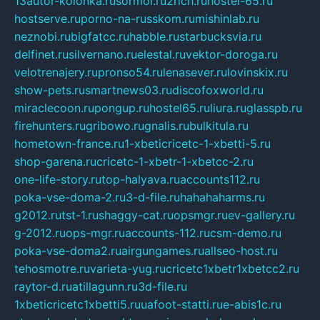
13autor-kolonka.ru
sormol.ru
2rich.ru
hostel-65.ru
hostserve.ru
porno-na-russkom.ru
mishinlab.ru
neznobi.ru
bigfatcc.ru
habble.ru
starbucksvia.ru
delfinet.ru
silvernano.ru
elestal.ru
vektor-doroga.ru
velotrenajery.ru
pronso54.ru
lenasever.ru
lovinskix.ru
show-pets.ru
smartnews03.ru
discofoxworld.ru
miraclecoon.ru
pongup.ru
hostel65.ru
liura.ru
glasspb.ru
firehunters.ru
gribowo.ru
gnalis.ru
bulkitula.ru
hometown-france.ru
1-xbeticricetc-1-xbetti-5.ru
shop-garena.ru
cricetc-1-xbetr-1-xbetcc-2.ru
one-life-story.ru
top-halyava.ru
accounts112.ru
poka-vse-doma-2.ru
3-d-file.ru
hahahaharms.ru
g2012.ru
tst-1.ru
shaggy-cat.ru
opsmgr.ru
ev-gallery.ru
g-2012.ru
ops-mgr.ru
accounts-112.ru
csm-demo.ru
poka-vse-doma2.ru
airgungames.ru
allseo-host.ru
tehosmotre.ru
varieta-yug.ru
cricetc1xbetr1xbetcc2.ru
raytor-d.ru
atillagunn.ru
3d-file.ru
1xbeticricetc1xbetti5.ru
uafoot-statti.ru
e-abis1c.ru