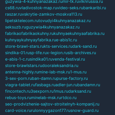
guzywia-4-kuhnyanazakaz.ru
mir-tk.ru
vlknrussia.ru
cs68.ru
vladivostok-map.ru
video-seks.ru
bankaribi.ru
raszar.ru
vskrytie-zamkov-moskva113.ru
lipetsktelecom.ru
tovudyi4kuhnyanazakaz.ru
seksuzb.ru
guzywia4kuhnyanazakaz.ru
fabrikaofabrikaokuhny.ru
kuhnyaekuhnyaafabrika.ru
kuhnyaykuhnyayfabrika.ru
e-abis1c.ru
store-brawl-stars.ru
kts-services.ru
dark-sand.ru
sindika-01.ru
sp-life.ru
x-legion.ru
sib-archives.ru
e-abis-1-c.ru
sindika01.ru
venda-festival.ru
store-brawlstars.ru
dooraleksandria.ru
antenna-highly.ru
mine-lab-msk.ru
1-mus.ru
3-sex-porn.ru
ban-damn.ru
purse-factory.ru
viagra-tablet.ru
fasbags.ru
adler-jun.ru
bandamn.ru
fincontech.ru
3sexporn.ru
1mus.ru
darksand.ru
rebus-toys.ru
minelab-msk.ru
rtdco.ru
seo-prodvizhenie-sajtov-stroitelnyh-kompanij.ru
card-voice.ru
rulonnyygazon177.ru
snow-guard.ru