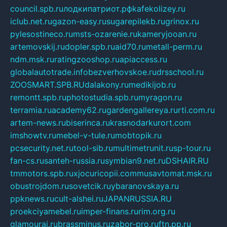
council.spb.ru
лодкипатриот.рф
kafekolizey.ru
iclub.net.ru
gazon-easy.ru
sugarepilekb.ru
grinox.ru
pylesostineco.ru
msts-ozarenie.ru
kameryjooan.ru
artemovskij.ru
dopler.spb.ru
aid70.ru
metall-perm.ru
ndm.msk.ru
ratingzooshop.ru
apiaccess.ru
globalautotrade.info
bezverhovskoe.ru
drsschool.ru
ZOOSMART.SPB.RU
dalakony.ru
medikijob.ru
remontt.spb.ru
photostudia.spb.ru
myragon.ru
terramia.ru
academy62.ru
gardengallereya.ru
rti.com.ru
artem-news.ru
biserinca.ru
krasnodarkurort.com
imshowtv.ru
mebel-v-tule.ru
mobtopik.ru
pcsecurity.net.ru
tool-sib.ru
multimetrunit.ru
sp-tour.ru
fan-cs.ru
santeh-russia.ru
symbian9.net.ru
DSHAIR.RU
tmmotors.spb.ru
xjocuricopii.com
musavtomat.msk.ru
obustrojdom.ru
sovetcik.ru
ybaranovskaya.ru
ppknews.ru
cult-alshei.ru
JAPANRUSSIA.RU
proekciyamebel.ru
imper-finans.ru
rim.org.ru
glamourai.ru
brassminus.ru
zabor-pro.ru
ftn.pp.ru