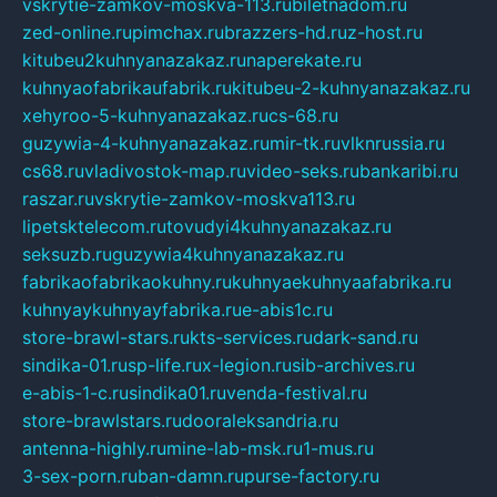
vskrytie-zamkov-moskva-113.ru
biletnadom.ru
zed-online.ru
pimchax.ru
brazzers-hd.ru
z-host.ru
kitubeu2kuhnyanazakaz.ru
naperekate.ru
kuhnyaofabrikaufabrik.ru
kitubeu-2-kuhnyanazakaz.ru
xehyroo-5-kuhnyanazakaz.ru
cs-68.ru
guzywia-4-kuhnyanazakaz.ru
mir-tk.ru
vlknrussia.ru
cs68.ru
vladivostok-map.ru
video-seks.ru
bankaribi.ru
raszar.ru
vskrytie-zamkov-moskva113.ru
lipetsktelecom.ru
tovudyi4kuhnyanazakaz.ru
seksuzb.ru
guzywia4kuhnyanazakaz.ru
fabrikaofabrikaokuhny.ru
kuhnyaekuhnyaafabrika.ru
kuhnyaykuhnyayfabrika.ru
e-abis1c.ru
store-brawl-stars.ru
kts-services.ru
dark-sand.ru
sindika-01.ru
sp-life.ru
x-legion.ru
sib-archives.ru
e-abis-1-c.ru
sindika01.ru
venda-festival.ru
store-brawlstars.ru
dooraleksandria.ru
antenna-highly.ru
mine-lab-msk.ru
1-mus.ru
3-sex-porn.ru
ban-damn.ru
purse-factory.ru