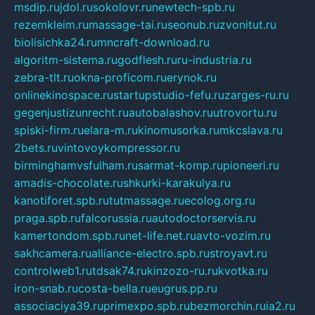
msdip.ru
jdol.ru
sokolovr.ru
newtech-spb.ru
rezemkleim.ru
massage-tai.ru
seonub.ru
zvonitut.ru
biolisichka24.ru
mncraft-download.ru
algoritm-sistema.ru
godflesh.ru
ru-industria.ru
zebra-tlt.ru
okna-proficom.ru
erynok.ru
onlinekinospace.ru
startupstudio-fefu.ru
zarges-ru.ru
gegenjustizunrecht.ru
autobalashov.ru
utrovortu.ru
spiski-firm.ru
elara-m.ru
kinomusorka.ru
mkcslava.ru
2bets.ru
vintovoykompressor.ru
birminghamvsfulham.ru
sarmat-komp.ru
pioneeri.ru
amadis-chocolate.ru
shkurki-karakulya.ru
kanotiforet.spb.ru
tutmassage.ru
ecolog.org.ru
praga.spb.ru
falcorussia.ru
autodoctorservis.ru
kamertondom.spb.ru
net-life.net.ru
avto-vozim.ru
sakhcamera.ru
alliance-electro.spb.ru
stroyavt.ru
controlweb1.ru
tdsak74.ru
kinzozo-ru.ru
kvotka.ru
iron-snab.ru
costa-bella.ru
eugrus.pp.ru
associaciya39.ru
primexpo.spb.ru
bezmorchin.ru
ia2.ru