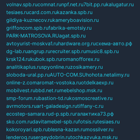
volnav.spb.ru
comnat.ru
npf.net.ru
7bit.pp.ru
kalugatur.ru
tesiaes.ru
card.com.ru
kazanka.spb.ru
gildiya-kuznecov.ru
kameryboavision.ru
griffoncom.spb.ru
fabrika-emotsiy.ru
PARK-MATROSOVA.RU
agat.spb.ru
avtoyurist-moskva1.ru
hardware.org.ru
схема-авто.рф
dg-lab.ru
angrup.ru
recruiter.spb.ru
music8.spb.ru
krsk124.ru
kubok.spb.ru
romanofforex.ru
analitikaplus.ru
spyonline.ru
zosikamery.ru
sloboda-ural.pp.ru
AUTO-COM.SU
hohota.net
alimy.ru
online-z.com
aromat-vostoka.ru
otdelkaexp.ru
mobilvest.ru
bbd.net.ru
mebelshop.msk.ru
smp-forum.ru
bastion-td.ru
kosmoscreative.ru
avrmotors.ru
art-galadesign.ru
tiffany-c.ru
ecostep-samara.ru
d-p.spb.ru
галактика73.рф
sko.com.ru
davitamebel-spb.ru
fotsis.ru
tesiaes.ru
kokoroyari.spb.ru
blesna-kazan.ru
mossilver.ru
lenderoq.ru
sergeydobrin.ru
tochkazvuka.msk.ru