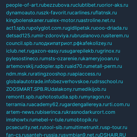
people-of-art.ru
bezzubova.ru
clubtibet.ru
orior-aks.ru
dynamoauto.ru
szk-favorit.ru
carlines.ru
flatnsk.ru
kingbolenskaner.ru
alex-motor.ru
astroline.net.ru
act1.spb.ru
polyglot.com.ru
gidlipetsk.ru
ooo-driada.ru
detsad125.ru
mir-zdoroviya.ru
bruslanovo.ru
siterem.ru
council.spb.ru
лодкипатриот.рф
kafekolizey.ru
iclub.net.ru
gazon-easy.ru
sugarepilekb.ru
grinox.ru
pylesostineco.ru
msts-ozarenie.ru
kameryjooan.ru
artemovskij.ru
dopler.spb.ru
aid70.ru
metall-perm.ru
ndm.msk.ru
ratingzooshop.ru
apiaccess.ru
globalautotrade.info
bezverhovskoe.ru
drsschool.ru
ZOOSMART.SPB.RU
dalakony.ru
medikijob.ru
remontt.spb.ru
photostudia.spb.ru
myragon.ru
terramia.ru
academy62.ru
gardengallereya.ru
rti.com.ru
artem-news.ru
biserinca.ru
krasnodarkurort.com
imshowtv.ru
mebel-v-tule.ru
mobtopik.ru
pcsecurity.net.ru
tool-sib.ru
multimetrunit.ru
sp-tour.ru
fan-cs.ru
santeh-russia.ru
symbian9.net.ru
DSHAIR.RU