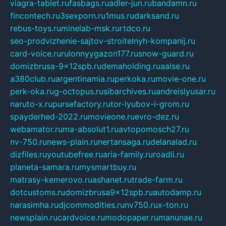
viagra-tablet.ru
fasbags.ru
adler-jun.ru
bandamn.ru
fincontech.ru
3sexporn.ru
1mus.ru
darksand.ru
rebus-toys.ru
minelab-msk.ru
rtdco.ru
seo-prodvizhenie-sajtov-stroitelnyh-kompanij.ru
card-voice.ru
rulonnyygazon177.ru
snow-guard.ru
domizbrusa-9x12spb.ru
demaholding.ru
aalse.ru
a380club.ru
argentinamia.ru
perkoka.ru
movie-one.ru
perk-oka.ru
g-octopus.ru
sibarchives.ru
andreislyusar.ru
naruto-x.ru
pursefactory.ru
tor-lyubov-i-grom.ru
spayderhed-2022.ru
movieone.ru
evro-dez.ru
webamator.ru
ma-absolut1.ru
avtopomosch27.ru
nv-750.ru
news-plain.ru
nertansaga.ru
delanalad.ru
dizfiles.ru
youtubefree.ru
aria-family.ru
roadli.ru
planeta-samara.ru
mysmartbuy.ru
matrasy-kemerovo.ru
ashanet.ru
trade-farm.ru
dotcustoms.ru
domizbrusa9x12spb.ru
autodamp.ru
narasimha.ru
djcommodities.ru
nv750.ru
x-ton.ru
newsplain.ru
cardvoice.ru
modopaper.ru
manunae.ru