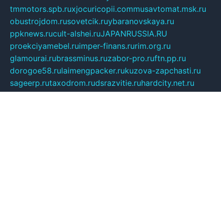
tmmotors.spb.ru
xjocuricopii.com
musavtomat.msk.ru
obustrojdom.ru
sovetcik.ru
ybaranovskaya.ru
ppknews.ru
cult-alshei.ru
JAPANRUSSIA.RU
proekciyamebel.ru
imper-finans.ru
rim.org.ru
glamourai.ru
brassminus.ru
zabor-pro.ru
ftn.pp.ru
dorogoe58.ru
laimengpacker.ru
kuzova-zapchasti.ru
sageerp.ru
taxodrom.ru
dsrazvitie.ru
hardcity.net.ru
ratinghomegames.ru
topservice25.ru
gubernyan.ru
gtglasslined.ru
ii4.ru
tssport.spb.ru
andorra24.com
blackwallstreet.ru
oboimos.ru
optim-doors.com.ru
ikuch.ru
nycr.org.ru
npa21.ru
vremya-ch.spb.ru
desert000.ru
ivtorgi.ru
ifiori.ru
catalog-statei.ru
dcv.org.ru
spetsmaster174.ru
ipkameryhiseeu.ru
dum26.ru
ruspol.spb.ru
fr-opendp.ru
kam-solnyshko.ru
cheyenne-arapaho.ru
sevzapmetal.spb.ru
ted-lapidus.spb.ru
parasite-eliminator.ru
sigma-complete.ru
modernworld.ru
dama-moda.ru
eholot-group.ru
sk-nvkz.ru
DRONGOLD.RU