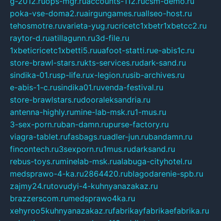
g-2012.ru
ops-mgr.ru
accounts-112.ru
csm-demo.ru
poka-vse-doma2.ru
airgungames.ru
allseo-host.ru
tehosmotre.ru
varieta-yug.ru
cricetc1xbetr1xbetcc2.ru
raytor-d.ru
atillagunn.ru
3d-file.ru
1xbeticricetc1xbetti5.ru
uafoot-statti.ru
e-abis1c.ru
store-brawl-stars.ru
kts-services.ru
dark-sand.ru
sindika-01.ru
sp-life.ru
x-legion.ru
sib-archives.ru
e-abis-1-c.ru
sindika01.ru
venda-festival.ru
store-brawlstars.ru
dooraleksandria.ru
antenna-highly.ru
mine-lab-msk.ru
1-mus.ru
3-sex-porn.ru
ban-damn.ru
purse-factory.ru
viagra-tablet.ru
fasbags.ru
adler-jun.ru
bandamn.ru
fincontech.ru
3sexporn.ru
1mus.ru
darksand.ru
rebus-toys.ru
minelab-msk.ru
alabuga-cityhotel.ru
medsprawo-4-ka.ru
2864420.ru
blagodarenie-spb.ru
zajmy24.ru
tovudyi-4-kuhnyanazakaz.ru
brazzerscom.ru
medsprawo4ka.ru
xehyroo5kuhnyanazakaz.ru
fabrikayfabrikaefabrika.ru