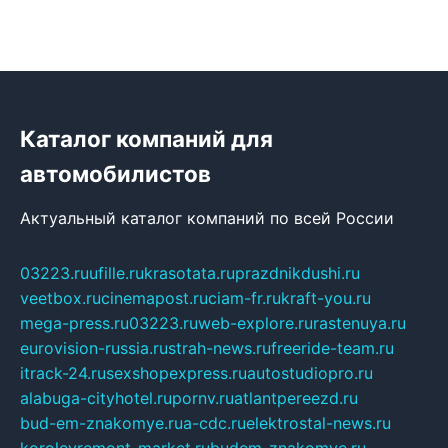
Каталог компаний для
автомобилистов
Актуальный каталог компаний по всей России
03223.ru
ufille.ru
krasotata.ru
prazdnikdushi.ru
veetbox.ru
cinemapost.ru
ciam-fr.ru
kraft-you.ru
mega-press.ru
03223.ru
web-explore.ru
rastenuya.ru
eurovision-russia.ru
strah-news.ru
freeride-team.ru
itrack-24.ru
sexshopexpress.ru
autostudiopro.ru
alabuga-cityhotel.ru
pornv.ru
atlantpereezd.ru
bud-em-znakomye.ru
a-cdc.ru
elektrostal-news.ru
korolevremont-market.ru
budem-znakomye.ru