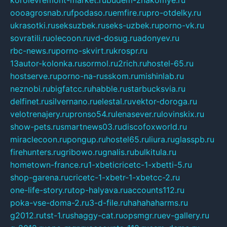
oooagrosnab.ru
fpodaso.ru
emfire.ru
pro-otdelky.ru
ukrasotki.ru
seksuzbek.ru
seks-uzbek.ru
porno-vk.ru
sovratili.ru
olecoon.ru
vd-dosug.ru
adonyev.ru
rbc-news.ru
porno-skvirt.ru
krospr.ru
13autor-kolonka.ru
sormol.ru
2rich.ru
hostel-65.ru
hostserve.ru
porno-na-russkom.ru
mishinlab.ru
neznobi.ru
bigfatcc.ru
habble.ru
starbucksvia.ru
delfinet.ru
silvernano.ru
elestal.ru
vektor-doroga.ru
velotrenajery.ru
pronso54.ru
lenasever.ru
lovinskix.ru
show-pets.ru
smartnews03.ru
discofoxworld.ru
miraclecoon.ru
pongup.ru
hostel65.ru
liura.ru
glasspb.ru
firehunters.ru
gribowo.ru
gnalis.ru
bulkitula.ru
hometown-france.ru
1-xbeticricetc-1-xbetti-5.ru
shop-garena.ru
cricetc-1-xbetr-1-xbetcc-2.ru
one-life-story.ru
top-halyava.ru
accounts112.ru
poka-vse-doma-2.ru
3-d-file.ru
hahahaharms.ru
g2012.ru
tst-1.ru
shaggy-cat.ru
opsmgr.ru
ev-gallery.ru