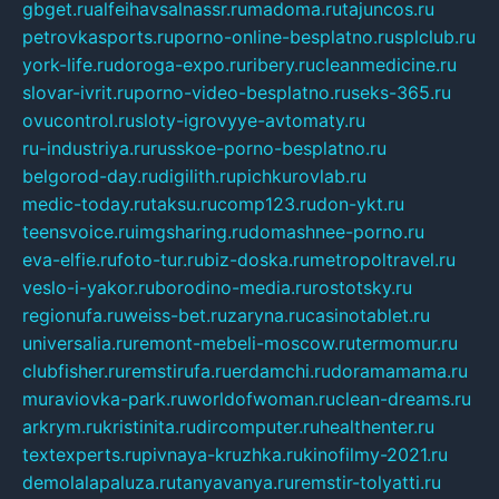
gbget.ru
alfeihavsalnassr.ru
madoma.ru
tajuncos.ru
petrovkasports.ru
porno-online-besplatno.ru
splclub.ru
york-life.ru
doroga-expo.ru
ribery.ru
cleanmedicine.ru
slovar-ivrit.ru
porno-video-besplatno.ru
seks-365.ru
ovucontrol.ru
sloty-igrovyye-avtomaty.ru
ru-industriya.ru
russkoe-porno-besplatno.ru
belgorod-day.ru
digilith.ru
pichkurovlab.ru
medic-today.ru
taksu.ru
comp123.ru
don-ykt.ru
teensvoice.ru
imgsharing.ru
domashnee-porno.ru
eva-elfie.ru
foto-tur.ru
biz-doska.ru
metropoltravel.ru
veslo-i-yakor.ru
borodino-media.ru
rostotsky.ru
regionufa.ru
weiss-bet.ru
zaryna.ru
casinotablet.ru
universalia.ru
remont-mebeli-moscow.ru
termomur.ru
clubfisher.ru
remstirufa.ru
erdamchi.ru
doramamama.ru
muraviovka-park.ru
worldofwoman.ru
clean-dreams.ru
arkrym.ru
kristinita.ru
dircomputer.ru
healthenter.ru
textexperts.ru
pivnaya-kruzhka.ru
kinofilmy-2021.ru
demolalapaluza.ru
tanyavanya.ru
remstir-tolyatti.ru