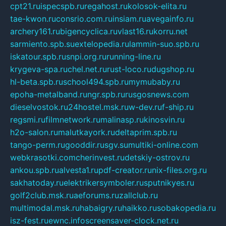
cpt21.ru
ispecspb.ru
regahost.ru
kolosok-elita.ru
tae-kwon.ru
consrio.com.ru
insiam.ru
avegainfo.ru
archery161.ru
bigencyclica.ru
vlast16.ru
korru.net
sarmiento.spb.su
extelopedia.ru
lammin-suo.spb.ru
iskatour.spb.ru
snpi.org.ru
running-line.ru
krygeva-spa.ru
chel.net.ru
rust-loco.ru
dugshop.ru
hl-beta.spb.ru
school494.spb.ru
mymubaby.ru
epoha-metalband.ru
ngr.spb.ru
rusgosnews.com
dieselvostok.ru
24hostel.msk.ru
w-dev.ru
f-ship.ru
regsmi.ru
filmnetwork.ru
malinasp.ru
kinosvin.ru
h2o-salon.ru
malutkayork.ru
deltaprim.spb.ru
tango-perm.ru
gooddir.ru
sgv.su
multiki-online.com
webkrasotki.com
cherinvest.ru
detskiy-ostrov.ru
ankou.spb.ru
alvesta1.ru
pdf-creator.ru
nix-files.org.ru
sakhatoday.ru
elektrikersymboler.ru
sputnikyes.ru
golf2club.msk.ru
aeforums.ru
zallclub.ru
multimodal.msk.ru
habaigry.ru
haikko.ru
sobakopedia.ru
isz-fest.ru
ewnc.info
screensaver-clock.net.ru