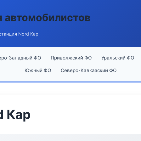
я автомобилистов
станция Nord Кар
еро-Западный ФО
Приволжский ФО
Уральский ФО
Южный ФО
Северо-Кавказский ФО
d Кар