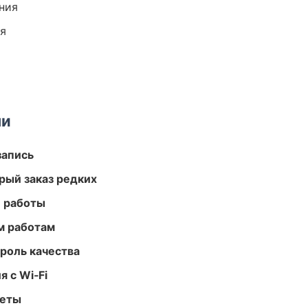
ния
ия
ми
запись
рый заказ редких
е работы
м работам
роль качества
 с Wi‑Fi
меты