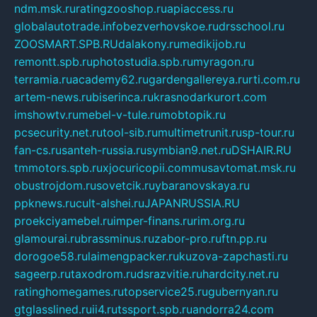
ndm.msk.ru
ratingzooshop.ru
apiaccess.ru
globalautotrade.info
bezverhovskoe.ru
drsschool.ru
ZOOSMART.SPB.RU
dalakony.ru
medikijob.ru
remontt.spb.ru
photostudia.spb.ru
myragon.ru
terramia.ru
academy62.ru
gardengallereya.ru
rti.com.ru
artem-news.ru
biserinca.ru
krasnodarkurort.com
imshowtv.ru
mebel-v-tule.ru
mobtopik.ru
pcsecurity.net.ru
tool-sib.ru
multimetrunit.ru
sp-tour.ru
fan-cs.ru
santeh-russia.ru
symbian9.net.ru
DSHAIR.RU
tmmotors.spb.ru
xjocuricopii.com
musavtomat.msk.ru
obustrojdom.ru
sovetcik.ru
ybaranovskaya.ru
ppknews.ru
cult-alshei.ru
JAPANRUSSIA.RU
proekciyamebel.ru
imper-finans.ru
rim.org.ru
glamourai.ru
brassminus.ru
zabor-pro.ru
ftn.pp.ru
dorogoe58.ru
laimengpacker.ru
kuzova-zapchasti.ru
sageerp.ru
taxodrom.ru
dsrazvitie.ru
hardcity.net.ru
ratinghomegames.ru
topservice25.ru
gubernyan.ru
gtglasslined.ru
ii4.ru
tssport.spb.ru
andorra24.com