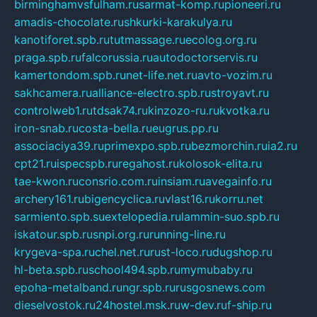
birminghamvsfulham.ru
sarmat-komp.ru
pioneeri.ru
amadis-chocolate.ru
shkurki-karakulya.ru
kanotiforet.spb.ru
tutmassage.ru
ecolog.org.ru
praga.spb.ru
falcorussia.ru
autodoctorservis.ru
kamertondom.spb.ru
net-life.net.ru
avto-vozim.ru
sakhcamera.ru
alliance-electro.spb.ru
stroyavt.ru
controlweb1.ru
tdsak74.ru
kinzozo-ru.ru
kvotka.ru
iron-snab.ru
costa-bella.ru
eugrus.pp.ru
associaciya39.ru
primexpo.spb.ru
bezmorchin.ru
ia2.ru
cpt21.ru
ispecspb.ru
regahost.ru
kolosok-elita.ru
tae-kwon.ru
consrio.com.ru
insiam.ru
avegainfo.ru
archery161.ru
bigencyclica.ru
vlast16.ru
korru.net
sarmiento.spb.su
extelopedia.ru
lammin-suo.spb.ru
iskatour.spb.ru
snpi.org.ru
running-line.ru
krygeva-spa.ru
chel.net.ru
rust-loco.ru
dugshop.ru
hl-beta.spb.ru
school494.spb.ru
mymubaby.ru
epoha-metalband.ru
ngr.spb.ru
rusgosnews.com
dieselvostok.ru
24hostel.msk.ru
w-dev.ru
f-ship.ru