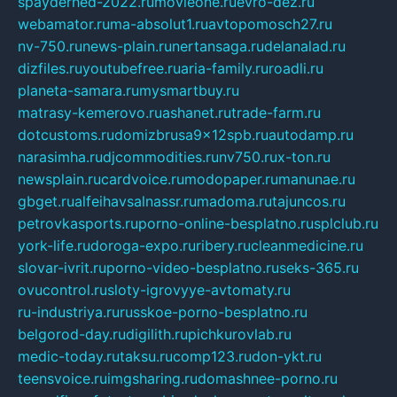
spayderhed-2022.ru
movieone.ru
evro-dez.ru
webamator.ru
ma-absolut1.ru
avtopomosch27.ru
nv-750.ru
news-plain.ru
nertansaga.ru
delanalad.ru
dizfiles.ru
youtubefree.ru
aria-family.ru
roadli.ru
planeta-samara.ru
mysmartbuy.ru
matrasy-kemerovo.ru
ashanet.ru
trade-farm.ru
dotcustoms.ru
domizbrusa9x12spb.ru
autodamp.ru
narasimha.ru
djcommodities.ru
nv750.ru
x-ton.ru
newsplain.ru
cardvoice.ru
modopaper.ru
manunae.ru
gbget.ru
alfeihavsalnassr.ru
madoma.ru
tajuncos.ru
petrovkasports.ru
porno-online-besplatno.ru
splclub.ru
york-life.ru
doroga-expo.ru
ribery.ru
cleanmedicine.ru
slovar-ivrit.ru
porno-video-besplatno.ru
seks-365.ru
ovucontrol.ru
sloty-igrovyye-avtomaty.ru
ru-industriya.ru
russkoe-porno-besplatno.ru
belgorod-day.ru
digilith.ru
pichkurovlab.ru
medic-today.ru
taksu.ru
comp123.ru
don-ykt.ru
teensvoice.ru
imgsharing.ru
domashnee-porno.ru