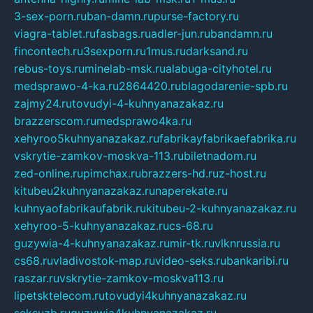
3-sex-porn.ru
ban-damn.ru
purse-factory.ru
viagra-tablet.ru
fasbags.ru
adler-jun.ru
bandamn.ru
fincontech.ru
3sexporn.ru
1mus.ru
darksand.ru
rebus-toys.ru
minelab-msk.ru
alabuga-cityhotel.ru
medsprawo-4-ka.ru
2864420.ru
blagodarenie-spb.ru
zajmy24.ru
tovudyi-4-kuhnyanazakaz.ru
brazzerscom.ru
medsprawo4ka.ru
xehyroo5kuhnyanazakaz.ru
fabrikayfabrikaefabrika.ru
vskrytie-zamkov-moskva-113.ru
biletnadom.ru
zed-online.ru
pimchax.ru
brazzers-hd.ru
z-host.ru
kitubeu2kuhnyanazakaz.ru
naperekate.ru
kuhnyaofabrikaufabrik.ru
kitubeu-2-kuhnyanazakaz.ru
xehyroo-5-kuhnyanazakaz.ru
cs-68.ru
guzywia-4-kuhnyanazakaz.ru
mir-tk.ru
vlknrussia.ru
cs68.ru
vladivostok-map.ru
video-seks.ru
bankaribi.ru
raszar.ru
vskrytie-zamkov-moskva113.ru
lipetsktelecom.ru
tovudyi4kuhnyanazakaz.ru
seksuzb.ru
guzywia4kuhnyanazakaz.ru