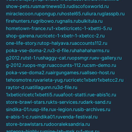
show-pets.ru
smartnews03.ru
discofoxworld.ru
miraclecoon.ru
pongup.ru
hostel65.ru
liura.ru
glasspb.ru
firehunters.ru
gribowo.ru
gnalis.ru
bulkitula.ru
hometown-france.ru
1-xbeticricetc-1-xbetti-5.ru
shop-garena.ru
cricetc-1-xbetr-1-xbetcc-2.ru
one-life-story.ru
top-halyava.ru
accounts112.ru
poka-vse-doma-2.ru
3-d-file.ru
hahahaharms.ru
g2012.ru
tst-1.ru
shaggy-cat.ru
opsmgr.ru
ev-gallery.ru
g-2012.ru
ops-mgr.ru
accounts-112.ru
csm-demo.ru
poka-vse-doma2.ru
airgungames.ru
allseo-host.ru
tehosmotre.ru
varieta-yug.ru
cricetc1xbetr1xbetcc2.ru
raytor-d.ru
atillagunn.ru
3d-file.ru
1xbeticricetc1xbetti5.ru
uafoot-statti.ru
e-abis1c.ru
store-brawl-stars.ru
kts-services.ru
dark-sand.ru
sindika-01.ru
sp-life.ru
x-legion.ru
sib-archives.ru
e-abis-1-c.ru
sindika01.ru
venda-festival.ru
store-brawlstars.ru
dooraleksandria.ru
antenna-highly.ru
mine-lab-msk.ru
1-mus.ru