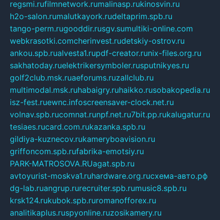
regsmi.ru
filmnetwork.ru
malinasp.ru
kinosvin.ru
h2o-salon.ru
malutkayork.ru
deltaprim.spb.ru
tango-perm.ru
gooddir.ru
sgv.su
multiki-online.com
webkrasotki.com
cherinvest.ru
detskiy-ostrov.ru
ankou.spb.ru
alvesta1.ru
pdf-creator.ru
nix-files.org.ru
sakhatoday.ru
elektrikersymboler.ru
sputnikyes.ru
golf2club.msk.ru
aeforums.ru
zallclub.ru
multimodal.msk.ru
habaigry.ru
haikko.ru
sobakopedia.ru
isz-fest.ru
ewnc.info
screensaver-clock.net.ru
volnav.spb.ru
comnat.ru
npf.net.ru
7bit.pp.ru
kalugatur.ru
tesiaes.ru
card.com.ru
kazanka.spb.ru
gildiya-kuznecov.ru
kameryboavision.ru
griffoncom.spb.ru
fabrika-emotsiy.ru
PARK-MATROSOVA.RU
agat.spb.ru
avtoyurist-moskva1.ru
hardware.org.ru
схема-авто.рф
dg-lab.ru
angrup.ru
recruiter.spb.ru
music8.spb.ru
krsk124.ru
kubok.spb.ru
romanofforex.ru
analitikaplus.ru
spyonline.ru
zosikamery.ru