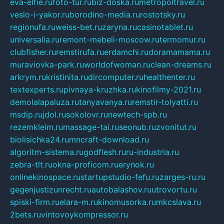
eva-elfie.ru
foto-tur.ru
biz-doska.ru
metropoltravel.ru
veslo-i-yakor.ru
borodino-media.ru
rostotsky.ru
regionufa.ru
weiss-bet.ru
zaryna.ru
casinotablet.ru
universalia.ru
remont-mebeli-moscow.ru
termomur.ru
clubfisher.ru
remstirufa.ru
erdamchi.ru
doramamama.ru
muraviovka-park.ru
worldofwoman.ru
clean-dreams.ru
arkrym.ru
kristinita.ru
dircomputer.ru
healthenter.ru
textexperts.ru
pivnaya-kruzhka.ru
kinofilmy-2021.ru
demolalapaluza.ru
tanyavanya.ru
remstir-tolyatti.ru
msdip.ru
jdol.ru
sokolovr.ru
newtech-spb.ru
rezemkleim.ru
massage-tai.ru
seonub.ru
zvonitut.ru
biolisichka24.ru
mncraft-download.ru
algoritm-sistema.ru
godflesh.ru
ru-industria.ru
zebra-tlt.ru
okna-proficom.ru
erynok.ru
onlinekinospace.ru
startupstudio-fefu.ru
zarges-ru.ru
gegenjustizunrecht.ru
autobalashov.ru
utrovortu.ru
spiski-firm.ru
elara-m.ru
kinomusorka.ru
mkcslava.ru
2bets.ru
vintovoykompressor.ru