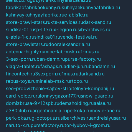
fabrikaofabrikaokuhny.ru
kuhnyaekuhnyaafabrika.ru
kuhnyaykuhnyayfabrika.ru
e-abis1c.ru
store-brawl-stars.ru
kts-services.ru
dark-sand.ru
sindika-01.ru
sp-life.ru
x-legion.ru
sib-archives.ru
e-abis-1-c.ru
sindika01.ru
venda-festival.ru
store-brawlstars.ru
dooraleksandria.ru
antenna-highly.ru
mine-lab-msk.ru
1-mus.ru
3-sex-porn.ru
ban-damn.ru
purse-factory.ru
viagra-tablet.ru
fasbags.ru
adler-jun.ru
bandamn.ru
fincontech.ru
3sexporn.ru
1mus.ru
darksand.ru
rebus-toys.ru
minelab-msk.ru
rtdco.ru
seo-prodvizhenie-sajtov-stroitelnyh-kompanij.ru
card-voice.ru
rulonnyygazon177.ru
snow-guard.ru
domizbrusa-9x12spb.ru
demaholding.ru
aalse.ru
a380club.ru
argentinamia.ru
perkoka.ru
movie-one.ru
perk-oka.ru
g-octopus.ru
sibarchives.ru
andreislyusar.ru
naruto-x.ru
pursefactory.ru
tor-lyubov-i-grom.ru