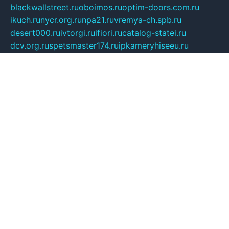
blackwallstreet.ru
oboimos.ru
optim-doors.com.ru
ikuch.ru
nycr.org.ru
npa21.ru
vremya-ch.spb.ru
desert000.ru
ivtorgi.ru
ifiori.ru
catalog-statei.ru
dcv.org.ru
spetsmaster174.ru
ipkameryhiseeu.ru
dum26.ru
ruspol.spb.ru
fr-opendp.ru
kam-solnyshko.ru
cheyenne-arapaho.ru
sevzapmetal.spb.ru
ted-lapidus.spb.ru
parasite-eliminator.ru
sigma-complete.ru
modernworld.ru
dama-moda.ru
eholot-group.ru
sk-nvkz.ru
DRONGOLD.RU
democratia2.ru
i-farmer.ru
mass-sport.org
jablonex.spb.ru
bookmess.ru
linkword.ru
refineua.com.ru
cs-spec.net.ru
altay-mebel.ru
DNK-THEATRE.RU
mechaniks.spb.ru
ipcamtechage.ru
skosta.ru
a-sun.ru
stroy-ldsp.ru
snowlands.org.ru
childrensshoes.ru
mrlizzy.ru
mebelsofiakrd.ru
bulizhenko.ru
rumantick.net.ru
mtszerno.ru
daily-fishing.ru
glushiteli-v-spb.ru
megasat.org.ru
localization.net.ru
flyingfish.pp.ru
ds5teremok.ru