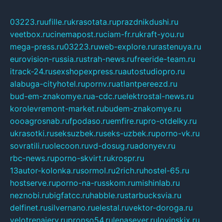
03223.ru
ufille.ru
krasotata.ru
prazdnikdushi.ru
veetbox.ru
cinemapost.ru
ciam-fr.ru
kraft-you.ru
mega-press.ru
03223.ru
web-explore.ru
rastenuya.ru
eurovision-russia.ru
strah-news.ru
freeride-team.ru
itrack-24.ru
sexshopexpress.ru
autostudiopro.ru
alabuga-cityhotel.ru
pornv.ru
atlantpereezd.ru
bud-em-znakomye.ru
a-cdc.ru
elektrostal-news.ru
korolevremont-market.ru
budem-znakomye.ru
oooagrosnab.ru
fpodaso.ru
emfire.ru
pro-otdelky.ru
ukrasotki.ru
seksuzbek.ru
seks-uzbek.ru
porno-vk.ru
sovratili.ru
olecoon.ru
vd-dosug.ru
adonyev.ru
rbc-news.ru
porno-skvirt.ru
krospr.ru
13autor-kolonka.ru
sormol.ru
2rich.ru
hostel-65.ru
hostserve.ru
porno-na-russkom.ru
mishinlab.ru
neznobi.ru
bigfatcc.ru
habble.ru
starbucksvia.ru
delfinet.ru
silvernano.ru
elestal.ru
vektor-doroga.ru
velotrenajery.ru
pronso54.ru
lenasever.ru
lovinskix.ru