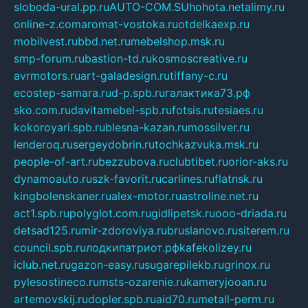
sloboda-ural.pp.ru
AUTO-COM.SU
hohota.net
alimy.ru
online-z.com
aromat-vostoka.ru
otdelkaexp.ru
mobilvest.ru
bbd.net.ru
mebelshop.msk.ru
smp-forum.ru
bastion-td.ru
kosmoscreative.ru
avrmotors.ru
art-galadesign.ru
tiffany-c.ru
ecostep-samara.ru
d-p.spb.ru
галактика73.рф
sko.com.ru
davitamebel-spb.ru
fotsis.ru
tesiaes.ru
kokoroyari.spb.ru
blesna-kazan.ru
mossilver.ru
lenderoq.ru
sergeydobrin.ru
tochkazvuka.msk.ru
people-of-art.ru
bezzubova.ru
clubtibet.ru
orior-aks.ru
dynamoauto.ru
szk-favorit.ru
carlines.ru
flatnsk.ru
kingbolenskaner.ru
alex-motor.ru
astroline.net.ru
act1.spb.ru
polyglot.com.ru
gidlipetsk.ru
ooo-driada.ru
detsad125.ru
mir-zdoroviya.ru
bruslanovo.ru
siterem.ru
council.spb.ru
лодкипатриот.рф
kafekolizey.ru
iclub.net.ru
gazon-easy.ru
sugarepilekb.ru
grinox.ru
pylesostineco.ru
msts-ozarenie.ru
kameryjooan.ru
artemovskij.ru
dopler.spb.ru
aid70.ru
metall-perm.ru