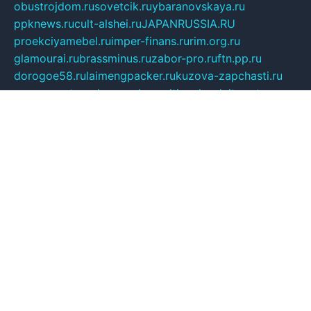
obustrojdom.ru
sovetcik.ru
ybaranovskaya.ru
ppknews.ru
cult-alshei.ru
JAPANRUSSIA.RU
proekciyamebel.ru
imper-finans.ru
rim.org.ru
glamourai.ru
brassminus.ru
zabor-pro.ru
ftn.pp.ru
dorogoe58.ru
laimengpacker.ru
kuzova-zapchasti.ru
sageerp.ru
taxodrom.ru
dsrazvitie.ru
hardcity.net.ru
ratinghomegames.ru
topservice25.ru
gubernyan.ru
gtglasslined.ru
ii4.ru
tssport.spb.ru
andorra24.com
blackwallstreet.ru
oboimos.ru
optim-doors.com.ru
ikuch.ru
nycr.org.ru
npa21.ru
vremya-ch.spb.ru
desert000.ru
ivtorgi.ru
ifiori.ru
catalog-statei.ru
dcv.org.ru
spetsmaster174.ru
ipkameryhiseeu.ru
dum26.ru
ruspol.spb.ru
fr-opendp.ru
kam-solnyshko.ru
cheyenne-arapaho.ru
sevzapmetal.spb.ru
ted-lapidus.spb.ru
parasite-eliminator.ru
sigma-complete.ru
modernworld.ru
dama-moda.ru
eholot-group.ru
sk-nvkz.ru
DRONGOLD.RU
democratia2.ru
i-farmer.ru
mass-sport.org