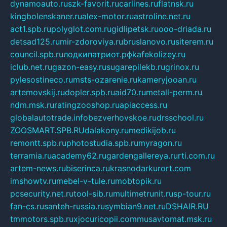
dynamoauto.ru
szk-favorit.ru
carlines.ru
flatnsk.ru
kingbolenskaner.ru
alex-motor.ru
astroline.net.ru
act1.spb.ru
polyglot.com.ru
gidlipetsk.ru
ooo-driada.ru
detsad125.ru
mir-zdoroviya.ru
bruslanovo.ru
siterem.ru
council.spb.ru
лодкипатриот.рф
kafekolizey.ru
iclub.net.ru
gazon-easy.ru
sugarepilekb.ru
grinox.ru
pylesostineco.ru
msts-ozarenie.ru
kameryjooan.ru
artemovskij.ru
dopler.spb.ru
aid70.ru
metall-perm.ru
ndm.msk.ru
ratingzooshop.ru
apiaccess.ru
globalautotrade.info
bezverhovskoe.ru
drsschool.ru
ZOOSMART.SPB.RU
dalakony.ru
medikijob.ru
remontt.spb.ru
photostudia.spb.ru
myragon.ru
terramia.ru
academy62.ru
gardengallereya.ru
rti.com.ru
artem-news.ru
biserinca.ru
krasnodarkurort.com
imshowtv.ru
mebel-v-tule.ru
mobtopik.ru
pcsecurity.net.ru
tool-sib.ru
multimetrunit.ru
sp-tour.ru
fan-cs.ru
santeh-russia.ru
symbian9.net.ru
DSHAIR.RU
tmmotors.spb.ru
xjocuricopii.com
musavtomat.msk.ru