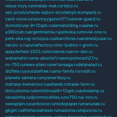
rebus-toys.ru
minelab-msk.ru
rtdco.ru
seo-prodvizhenie-sajtov-stroitelnyh-kompanij.ru
card-voice.ru
rulonnyygazon177.ru
snow-guard.ru
domizbrusa-9x12spb.ru
demaholding.ru
aalse.ru
a380club.ru
argentinamia.ru
perkoka.ru
movie-one.ru
perk-oka.ru
g-octopus.ru
sibarchives.ru
andreislyusar.ru
naruto-x.ru
pursefactory.ru
tor-lyubov-i-grom.ru
spayderhed-2022.ru
movieone.ru
evro-dez.ru
webamator.ru
ma-absolut1.ru
avtopomosch27.ru
nv-750.ru
news-plain.ru
nertansaga.ru
delanalad.ru
dizfiles.ru
youtubefree.ru
aria-family.ru
roadli.ru
planeta-samara.ru
mysmartbuy.ru
matrasy-kemerovo.ru
ashanet.ru
trade-farm.ru
dotcustoms.ru
domizbrusa9x12spb.ru
autodamp.ru
narasimha.ru
djcommodities.ru
nv750.ru
x-ton.ru
newsplain.ru
cardvoice.ru
modopaper.ru
manunae.ru
gbget.ru
alfeihavsalnassr.ru
madoma.ru
tajuncos.ru
petrovkasports.ru
porno-online-besplatno.ru
splclub.ru