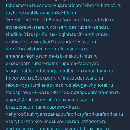
tehosmotre.ru
varieta-yug.ru
cricetc1xbetr1xbetcc2.ru
raytor-d.ru
atillagunn.ru
3d-file.ru
1xbeticricetc1xbetti5.ru
uafoot-statti.ru
e-abis1c.ru
store-brawl-stars.ru
kts-services.ru
dark-sand.ru
sindika-01.ru
sp-life.ru
x-legion.ru
sib-archives.ru
e-abis-1-c.ru
sindika01.ru
venda-festival.ru
store-brawlstars.ru
dooraleksandria.ru
antenna-highly.ru
mine-lab-msk.ru
1-mus.ru
3-sex-porn.ru
ban-damn.ru
purse-factory.ru
viagra-tablet.ru
fasbags.ru
adler-jun.ru
bandamn.ru
fincontech.ru
3sexporn.ru
1mus.ru
darksand.ru
rebus-toys.ru
minelab-msk.ru
alabuga-cityhotel.ru
medsprawo-4-ka.ru
2864420.ru
blagodarenie-spb.ru
zajmy24.ru
tovudyi-4-kuhnyanazakaz.ru
brazzerscom.ru
medsprawo4ka.ru
xehyroo5kuhnyanazakaz.ru
fabrikayfabrikaefabrika.ru
vskrytie-zamkov-moskva-113.ru
biletnadom.ru
zed-online.ru
pimchax.ru
brazzers-hd.ru
z-host.ru