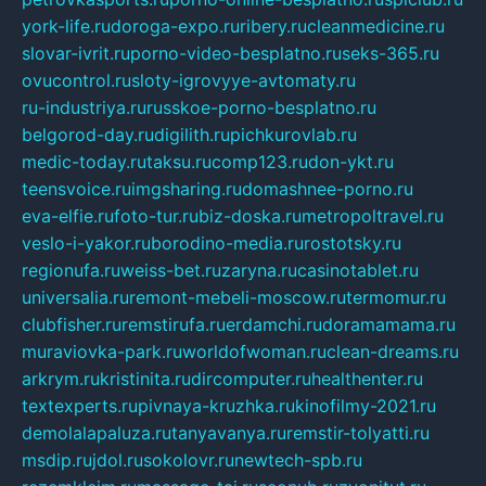
york-life.ru
doroga-expo.ru
ribery.ru
cleanmedicine.ru
slovar-ivrit.ru
porno-video-besplatno.ru
seks-365.ru
ovucontrol.ru
sloty-igrovyye-avtomaty.ru
ru-industriya.ru
russkoe-porno-besplatno.ru
belgorod-day.ru
digilith.ru
pichkurovlab.ru
medic-today.ru
taksu.ru
comp123.ru
don-ykt.ru
teensvoice.ru
imgsharing.ru
domashnee-porno.ru
eva-elfie.ru
foto-tur.ru
biz-doska.ru
metropoltravel.ru
veslo-i-yakor.ru
borodino-media.ru
rostotsky.ru
regionufa.ru
weiss-bet.ru
zaryna.ru
casinotablet.ru
universalia.ru
remont-mebeli-moscow.ru
termomur.ru
clubfisher.ru
remstirufa.ru
erdamchi.ru
doramamama.ru
muraviovka-park.ru
worldofwoman.ru
clean-dreams.ru
arkrym.ru
kristinita.ru
dircomputer.ru
healthenter.ru
textexperts.ru
pivnaya-kruzhka.ru
kinofilmy-2021.ru
demolalapaluza.ru
tanyavanya.ru
remstir-tolyatti.ru
msdip.ru
jdol.ru
sokolovr.ru
newtech-spb.ru