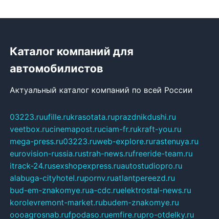
Каталог компаний для
автомобилистов
Актуальный каталог компаний по всей России
03223.ru
ufille.ru
krasotata.ru
prazdnikdushi.ru
veetbox.ru
cinemapost.ru
ciam-fr.ru
kraft-you.ru
mega-press.ru
03223.ru
web-explore.ru
rastenuya.ru
eurovision-russia.ru
strah-news.ru
freeride-team.ru
itrack-24.ru
sexshopexpress.ru
autostudiopro.ru
alabuga-cityhotel.ru
pornv.ru
atlantpereezd.ru
bud-em-znakomye.ru
a-cdc.ru
elektrostal-news.ru
korolevremont-market.ru
budem-znakomye.ru
oooagrosnab.ru
fpodaso.ru
emfire.ru
pro-otdelky.ru