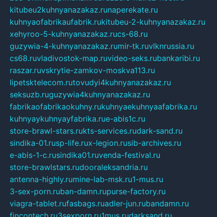
kitubeu2kuhnyanazakaz.ru
naperekate.ru
kuhnyaofabrikaufabrik.ru
kitubeu-2-kuhnyanazakaz.ru
xehyroo-5-kuhnyanazakaz.ru
cs-68.ru
guzywia-4-kuhnyanazakaz.ru
mir-tk.ru
vlknrussia.ru
cs68.ru
vladivostok-map.ru
video-seks.ru
bankaribi.ru
raszar.ru
vskrytie-zamkov-moskva113.ru
lipetsktelecom.ru
tovudyi4kuhnyanazakaz.ru
seksuzb.ru
guzywia4kuhnyanazakaz.ru
fabrikaofabrikaokuhny.ru
kuhnyaekuhnyaafabrika.ru
kuhnyaykuhnyayfabrika.ru
e-abis1c.ru
store-brawl-stars.ru
kts-services.ru
dark-sand.ru
sindika-01.ru
sp-life.ru
x-legion.ru
sib-archives.ru
e-abis-1-c.ru
sindika01.ru
venda-festival.ru
store-brawlstars.ru
dooraleksandria.ru
antenna-highly.ru
mine-lab-msk.ru
1-mus.ru
3-sex-porn.ru
ban-damn.ru
purse-factory.ru
viagra-tablet.ru
fasbags.ru
adler-jun.ru
bandamn.ru
fincontech.ru
3sexporn.ru
1mus.ru
darksand.ru