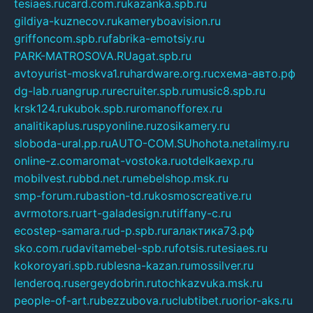
tesiaes.ru
card.com.ru
kazanka.spb.ru
gildiya-kuznecov.ru
kameryboavision.ru
griffoncom.spb.ru
fabrika-emotsiy.ru
PARK-MATROSOVA.RU
agat.spb.ru
avtoyurist-moskva1.ru
hardware.org.ru
схема-авто.рф
dg-lab.ru
angrup.ru
recruiter.spb.ru
music8.spb.ru
krsk124.ru
kubok.spb.ru
romanofforex.ru
analitikaplus.ru
spyonline.ru
zosikamery.ru
sloboda-ural.pp.ru
AUTO-COM.SU
hohota.net
alimy.ru
online-z.com
aromat-vostoka.ru
otdelkaexp.ru
mobilvest.ru
bbd.net.ru
mebelshop.msk.ru
smp-forum.ru
bastion-td.ru
kosmoscreative.ru
avrmotors.ru
art-galadesign.ru
tiffany-c.ru
ecostep-samara.ru
d-p.spb.ru
галактика73.рф
sko.com.ru
davitamebel-spb.ru
fotsis.ru
tesiaes.ru
kokoroyari.spb.ru
blesna-kazan.ru
mossilver.ru
lenderoq.ru
sergeydobrin.ru
tochkazvuka.msk.ru
people-of-art.ru
bezzubova.ru
clubtibet.ru
orior-aks.ru