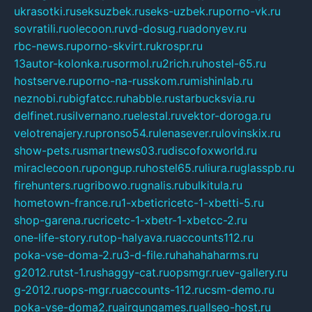
ukrasotki.ru
seksuzbek.ru
seks-uzbek.ru
porno-vk.ru
sovratili.ru
olecoon.ru
vd-dosug.ru
adonyev.ru
rbc-news.ru
porno-skvirt.ru
krospr.ru
13autor-kolonka.ru
sormol.ru
2rich.ru
hostel-65.ru
hostserve.ru
porno-na-russkom.ru
mishinlab.ru
neznobi.ru
bigfatcc.ru
habble.ru
starbucksvia.ru
delfinet.ru
silvernano.ru
elestal.ru
vektor-doroga.ru
velotrenajery.ru
pronso54.ru
lenasever.ru
lovinskix.ru
show-pets.ru
smartnews03.ru
discofoxworld.ru
miraclecoon.ru
pongup.ru
hostel65.ru
liura.ru
glasspb.ru
firehunters.ru
gribowo.ru
gnalis.ru
bulkitula.ru
hometown-france.ru
1-xbeticricetc-1-xbetti-5.ru
shop-garena.ru
cricetc-1-xbetr-1-xbetcc-2.ru
one-life-story.ru
top-halyava.ru
accounts112.ru
poka-vse-doma-2.ru
3-d-file.ru
hahahaharms.ru
g2012.ru
tst-1.ru
shaggy-cat.ru
opsmgr.ru
ev-gallery.ru
g-2012.ru
ops-mgr.ru
accounts-112.ru
csm-demo.ru
poka-vse-doma2.ru
airgungames.ru
allseo-host.ru