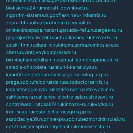
rezemkleim.ru
massage-tai.ru
seonub.ru
zvonitut.ru
biolisichka24.ru
mncraft-download.ru
algoritm-sistema.ru
godflesh.ru
ru-industria.ru
zebra-tlt.ru
okna-proficom.ru
erynok.ru
onlinekinospace.ru
startupstudio-fefu.ru
zarges-ru.ru
gegenjustizunrecht.ru
autobalashov.ru
utrovortu.ru
spiski-firm.ru
elara-m.ru
kinomusorka.ru
mkcslava.ru
2bets.ru
vintovoykompressor.ru
birminghamvsfulham.ru
sarmat-komp.ru
pioneeri.ru
amadis-chocolate.ru
shkurki-karakulya.ru
kanotiforet.spb.ru
tutmassage.ru
ecolog.org.ru
praga.spb.ru
falcorussia.ru
autodoctorservis.ru
kamertondom.spb.ru
net-life.net.ru
avto-vozim.ru
sakhcamera.ru
alliance-electro.spb.ru
stroyavt.ru
controlweb1.ru
tdsak74.ru
kinzozo-ru.ru
kvotka.ru
iron-snab.ru
costa-bella.ru
eugrus.pp.ru
associaciya39.ru
primexpo.spb.ru
bezmorchin.ru
ia2.ru
cpt21.ru
ispecspb.ru
regahost.ru
kolosok-elita.ru