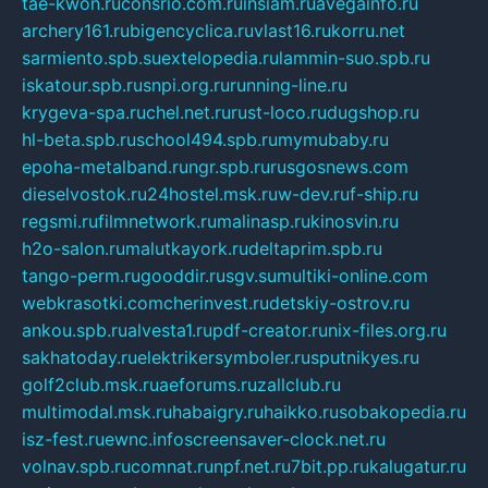
tae-kwon.ru
consrio.com.ru
insiam.ru
avegainfo.ru
archery161.ru
bigencyclica.ru
vlast16.ru
korru.net
sarmiento.spb.su
extelopedia.ru
lammin-suo.spb.ru
iskatour.spb.ru
snpi.org.ru
running-line.ru
krygeva-spa.ru
chel.net.ru
rust-loco.ru
dugshop.ru
hl-beta.spb.ru
school494.spb.ru
mymubaby.ru
epoha-metalband.ru
ngr.spb.ru
rusgosnews.com
dieselvostok.ru
24hostel.msk.ru
w-dev.ru
f-ship.ru
regsmi.ru
filmnetwork.ru
malinasp.ru
kinosvin.ru
h2o-salon.ru
malutkayork.ru
deltaprim.spb.ru
tango-perm.ru
gooddir.ru
sgv.su
multiki-online.com
webkrasotki.com
cherinvest.ru
detskiy-ostrov.ru
ankou.spb.ru
alvesta1.ru
pdf-creator.ru
nix-files.org.ru
sakhatoday.ru
elektrikersymboler.ru
sputnikyes.ru
golf2club.msk.ru
aeforums.ru
zallclub.ru
multimodal.msk.ru
habaigry.ru
haikko.ru
sobakopedia.ru
isz-fest.ru
ewnc.info
screensaver-clock.net.ru
volnav.spb.ru
comnat.ru
npf.net.ru
7bit.pp.ru
kalugatur.ru