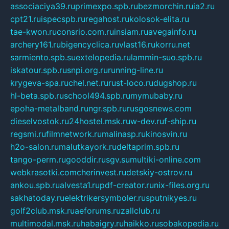
associaciya39.ru
primexpo.spb.ru
bezmorchin.ru
ia2.ru
cpt21.ru
ispecspb.ru
regahost.ru
kolosok-elita.ru
tae-kwon.ru
consrio.com.ru
insiam.ru
avegainfo.ru
archery161.ru
bigencyclica.ru
vlast16.ru
korru.net
sarmiento.spb.su
extelopedia.ru
lammin-suo.spb.ru
iskatour.spb.ru
snpi.org.ru
running-line.ru
krygeva-spa.ru
chel.net.ru
rust-loco.ru
dugshop.ru
hl-beta.spb.ru
school494.spb.ru
mymubaby.ru
epoha-metalband.ru
ngr.spb.ru
rusgosnews.com
dieselvostok.ru
24hostel.msk.ru
w-dev.ru
f-ship.ru
regsmi.ru
filmnetwork.ru
malinasp.ru
kinosvin.ru
h2o-salon.ru
malutkayork.ru
deltaprim.spb.ru
tango-perm.ru
gooddir.ru
sgv.su
multiki-online.com
webkrasotki.com
cherinvest.ru
detskiy-ostrov.ru
ankou.spb.ru
alvesta1.ru
pdf-creator.ru
nix-files.org.ru
sakhatoday.ru
elektrikersymboler.ru
sputnikyes.ru
golf2club.msk.ru
aeforums.ru
zallclub.ru
multimodal.msk.ru
habaigry.ru
haikko.ru
sobakopedia.ru