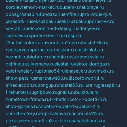
bud-em-znakomye.ru
a-cdc.ru
elektrostal-news.ru
korolevremont-market.ru
budem-znakomye.ru
oooagrosnab.ru
fpodaso.ru
emfire.ru
pro-otdelky.ru
ukrasotki.ru
seksuzbek.ru
seks-uzbek.ru
porno-vk.ru
sovratili.ru
olecoon.ru
vd-dosug.ru
adonyev.ru
rbc-news.ru
porno-skvirt.ru
krospr.ru
13autor-kolonka.ru
sormol.ru
2rich.ru
hostel-65.ru
hostserve.ru
porno-na-russkom.ru
mishinlab.ru
neznobi.ru
bigfatcc.ru
habble.ru
starbucksvia.ru
delfinet.ru
silvernano.ru
elestal.ru
vektor-doroga.ru
velotrenajery.ru
pronso54.ru
lenasever.ru
lovinskix.ru
show-pets.ru
smartnews03.ru
discofoxworld.ru
miraclecoon.ru
pongup.ru
hostel65.ru
liura.ru
glasspb.ru
firehunters.ru
gribowo.ru
gnalis.ru
bulkitula.ru
hometown-france.ru
1-xbeticricetc-1-xbetti-5.ru
shop-garena.ru
cricetc-1-xbetr-1-xbetcc-2.ru
one-life-story.ru
top-halyava.ru
accounts112.ru
poka-vse-doma-2.ru
3-d-file.ru
hahahaharms.ru