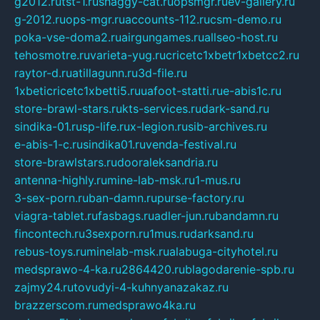
g2012.ru
tst-1.ru
shaggy-cat.ru
opsmgr.ru
ev-gallery.ru
g-2012.ru
ops-mgr.ru
accounts-112.ru
csm-demo.ru
poka-vse-doma2.ru
airgungames.ru
allseo-host.ru
tehosmotre.ru
varieta-yug.ru
cricetc1xbetr1xbetcc2.ru
raytor-d.ru
atillagunn.ru
3d-file.ru
1xbeticricetc1xbetti5.ru
uafoot-statti.ru
e-abis1c.ru
store-brawl-stars.ru
kts-services.ru
dark-sand.ru
sindika-01.ru
sp-life.ru
x-legion.ru
sib-archives.ru
e-abis-1-c.ru
sindika01.ru
venda-festival.ru
store-brawlstars.ru
dooraleksandria.ru
antenna-highly.ru
mine-lab-msk.ru
1-mus.ru
3-sex-porn.ru
ban-damn.ru
purse-factory.ru
viagra-tablet.ru
fasbags.ru
adler-jun.ru
bandamn.ru
fincontech.ru
3sexporn.ru
1mus.ru
darksand.ru
rebus-toys.ru
minelab-msk.ru
alabuga-cityhotel.ru
medsprawo-4-ka.ru
2864420.ru
blagodarenie-spb.ru
zajmy24.ru
tovudyi-4-kuhnyanazakaz.ru
brazzerscom.ru
medsprawo4ka.ru