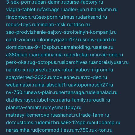
3-sex-porn.ru
ban-damn.ru
purse-factory.ru
viagra-tablet.ru
fasbags.ru
adler-jun.ru
bandamn.ru
fincontech.ru
3sexporn.ru
1mus.ru
darksand.ru
rebus-toys.ru
minelab-msk.ru
rtdco.ru
seo-prodvizhenie-sajtov-stroitelnyh-kompanij.ru
card-voice.ru
rulonnyygazon177.ru
snow-guard.ru
domizbrusa-9x12spb.ru
demaholding.ru
aalse.ru
a380club.ru
argentinamia.ru
perkoka.ru
movie-one.ru
perk-oka.ru
g-octopus.ru
sibarchives.ru
andreislyusar.ru
naruto-x.ru
pursefactory.ru
tor-lyubov-i-grom.ru
spayderhed-2022.ru
movieone.ru
evro-dez.ru
webamator.ru
ma-absolut1.ru
avtopomosch27.ru
nv-750.ru
news-plain.ru
nertansaga.ru
delanalad.ru
dizfiles.ru
youtubefree.ru
aria-family.ru
roadli.ru
planeta-samara.ru
mysmartbuy.ru
matrasy-kemerovo.ru
ashanet.ru
trade-farm.ru
dotcustoms.ru
domizbrusa9x12spb.ru
autodamp.ru
narasimha.ru
djcommodities.ru
nv750.ru
x-ton.ru