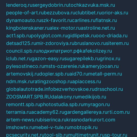
lenderoq.ru
sergeydobrin.ru
tochkazvuka.msk.ru
people-of-art.ru
bezzubova.ru
clubtibet.ru
orior-aks.ru
dynamoauto.ru
szk-favorit.ru
carlines.ru
flatnsk.ru
kingbolenskaner.ru
alex-motor.ru
astroline.net.ru
act1.spb.ru
polyglot.com.ru
gidlipetsk.ru
ooo-driada.ru
detsad125.ru
mir-zdoroviya.ru
bruslanovo.ru
siterem.ru
council.spb.ru
лодкипатриот.рф
kafekolizey.ru
iclub.net.ru
gazon-easy.ru
sugarepilekb.ru
grinox.ru
pylesostineco.ru
msts-ozarenie.ru
kameryjooan.ru
artemovskij.ru
dopler.spb.ru
aid70.ru
metall-perm.ru
ndm.msk.ru
ratingzooshop.ru
apiaccess.ru
globalautotrade.info
bezverhovskoe.ru
drsschool.ru
ZOOSMART.SPB.RU
dalakony.ru
medikijob.ru
remontt.spb.ru
photostudia.spb.ru
myragon.ru
terramia.ru
academy62.ru
gardengallereya.ru
rti.com.ru
artem-news.ru
biserinca.ru
krasnodarkurort.com
imshowtv.ru
mebel-v-tule.ru
mobtopik.ru
pcsecurity.net.ru
tool-sib.ru
multimetrunit.ru
sp-tour.ru