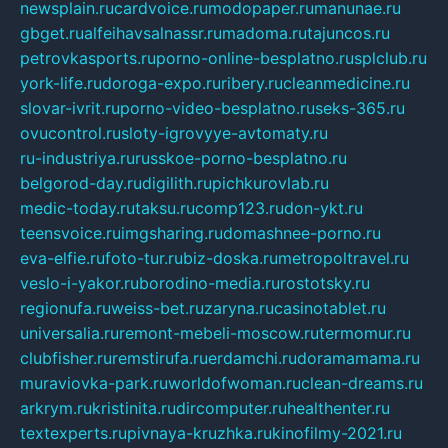
newsplain.ru
cardvoice.ru
modopaper.ru
manunae.ru
gbget.ru
alfeihavsalnassr.ru
madoma.ru
tajuncos.ru
petrovkasports.ru
porno-online-besplatno.ru
splclub.ru
york-life.ru
doroga-expo.ru
ribery.ru
cleanmedicine.ru
slovar-ivrit.ru
porno-video-besplatno.ru
seks-365.ru
ovucontrol.ru
sloty-igrovyye-avtomaty.ru
ru-industriya.ru
russkoe-porno-besplatno.ru
belgorod-day.ru
digilith.ru
pichkurovlab.ru
medic-today.ru
taksu.ru
comp123.ru
don-ykt.ru
teensvoice.ru
imgsharing.ru
domashnee-porno.ru
eva-elfie.ru
foto-tur.ru
biz-doska.ru
metropoltravel.ru
veslo-i-yakor.ru
borodino-media.ru
rostotsky.ru
regionufa.ru
weiss-bet.ru
zaryna.ru
casinotablet.ru
universalia.ru
remont-mebeli-moscow.ru
termomur.ru
clubfisher.ru
remstirufa.ru
erdamchi.ru
doramamama.ru
muraviovka-park.ru
worldofwoman.ru
clean-dreams.ru
arkrym.ru
kristinita.ru
dircomputer.ru
healthenter.ru
textexperts.ru
pivnaya-kruzhka.ru
kinofilmy-2021.ru