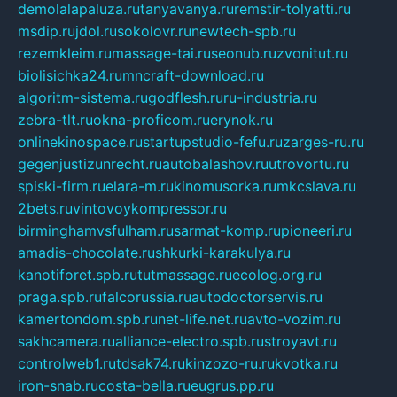
demolalapaluza.ru
tanyavanya.ru
remstir-tolyatti.ru
msdip.ru
jdol.ru
sokolovr.ru
newtech-spb.ru
rezemkleim.ru
massage-tai.ru
seonub.ru
zvonitut.ru
biolisichka24.ru
mncraft-download.ru
algoritm-sistema.ru
godflesh.ru
ru-industria.ru
zebra-tlt.ru
okna-proficom.ru
erynok.ru
onlinekinospace.ru
startupstudio-fefu.ru
zarges-ru.ru
gegenjustizunrecht.ru
autobalashov.ru
utrovortu.ru
spiski-firm.ru
elara-m.ru
kinomusorka.ru
mkcslava.ru
2bets.ru
vintovoykompressor.ru
birminghamvsfulham.ru
sarmat-komp.ru
pioneeri.ru
amadis-chocolate.ru
shkurki-karakulya.ru
kanotiforet.spb.ru
tutmassage.ru
ecolog.org.ru
praga.spb.ru
falcorussia.ru
autodoctorservis.ru
kamertondom.spb.ru
net-life.net.ru
avto-vozim.ru
sakhcamera.ru
alliance-electro.spb.ru
stroyavt.ru
controlweb1.ru
tdsak74.ru
kinzozo-ru.ru
kvotka.ru
iron-snab.ru
costa-bella.ru
eugrus.pp.ru