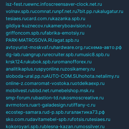
isz-fest.ru
ewnc.info
screensaver-clock.net.ru
volnav.spb.ru
comnat.ru
npf.net.ru
7bit.pp.ru
kalugatur.ru
tesiaes.ru
card.com.ru
kazanka.spb.ru
gildiya-kuznecov.ru
kameryboavision.ru
griffoncom.spb.ru
fabrika-emotsiy.ru
PARK-MATROSOVA.RU
agat.spb.ru
avtoyurist-moskva1.ru
hardware.org.ru
схема-авто.рф
dg-lab.ru
angrup.ru
recruiter.spb.ru
music8.spb.ru
krsk124.ru
kubok.spb.ru
romanofforex.ru
analitikaplus.ru
spyonline.ru
zosikamery.ru
sloboda-ural.pp.ru
AUTO-COM.SU
hohota.net
alimy.ru
online-z.com
aromat-vostoka.ru
otdelkaexp.ru
mobilvest.ru
bbd.net.ru
mebelshop.msk.ru
smp-forum.ru
bastion-td.ru
kosmoscreative.ru
avrmotors.ru
art-galadesign.ru
tiffany-c.ru
ecostep-samara.ru
d-p.spb.ru
галактика73.рф
sko.com.ru
davitamebel-spb.ru
fotsis.ru
tesiaes.ru
kokoroyari.spb.ru
blesna-kazan.ru
mossilver.ru