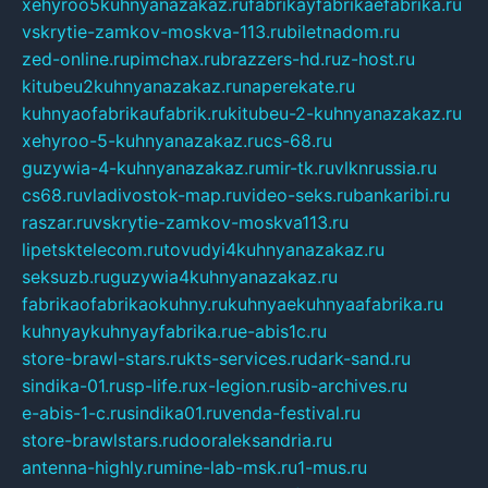
xehyroo5kuhnyanazakaz.ru
fabrikayfabrikaefabrika.ru
vskrytie-zamkov-moskva-113.ru
biletnadom.ru
zed-online.ru
pimchax.ru
brazzers-hd.ru
z-host.ru
kitubeu2kuhnyanazakaz.ru
naperekate.ru
kuhnyaofabrikaufabrik.ru
kitubeu-2-kuhnyanazakaz.ru
xehyroo-5-kuhnyanazakaz.ru
cs-68.ru
guzywia-4-kuhnyanazakaz.ru
mir-tk.ru
vlknrussia.ru
cs68.ru
vladivostok-map.ru
video-seks.ru
bankaribi.ru
raszar.ru
vskrytie-zamkov-moskva113.ru
lipetsktelecom.ru
tovudyi4kuhnyanazakaz.ru
seksuzb.ru
guzywia4kuhnyanazakaz.ru
fabrikaofabrikaokuhny.ru
kuhnyaekuhnyaafabrika.ru
kuhnyaykuhnyayfabrika.ru
e-abis1c.ru
store-brawl-stars.ru
kts-services.ru
dark-sand.ru
sindika-01.ru
sp-life.ru
x-legion.ru
sib-archives.ru
e-abis-1-c.ru
sindika01.ru
venda-festival.ru
store-brawlstars.ru
dooraleksandria.ru
antenna-highly.ru
mine-lab-msk.ru
1-mus.ru