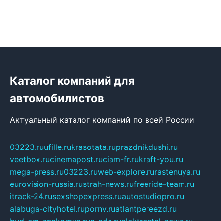
Каталог компаний для
автомобилистов
Актуальный каталог компаний по всей России
03223.ru
ufille.ru
krasotata.ru
prazdnikdushi.ru
veetbox.ru
cinemapost.ru
ciam-fr.ru
kraft-you.ru
mega-press.ru
03223.ru
web-explore.ru
rastenuya.ru
eurovision-russia.ru
strah-news.ru
freeride-team.ru
itrack-24.ru
sexshopexpress.ru
autostudiopro.ru
alabuga-cityhotel.ru
pornv.ru
atlantpereezd.ru