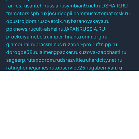
fan-cs.ru
santeh-russia.ru
symbian9.net.ru
DSHAIR.RU
tmmotors.spb.ru
xjocuricopii.com
musavtomat.msk.ru
obustrojdom.ru
sovetcik.ru
ybaranovskaya.ru
ppknews.ru
cult-alshei.ru
JAPANRUSSIA.RU
proekciyamebel.ru
imper-finans.ru
rim.org.ru
glamourai.ru
brassminus.ru
zabor-pro.ru
ftn.pp.ru
dorogoe58.ru
laimengpacker.ru
kuzova-zapchasti.ru
sageerp.ru
taxodrom.ru
dsrazvitie.ru
hardcity.net.ru
ratinghomegames.ru
topservice25.ru
gubernyan.ru
gtglasslined.ru
ii4.ru
tssport.spb.ru
andorra24.com
blackwallstreet.ru
oboimos.ru
optim-doors.com.ru
ikuch.ru
nycr.org.ru
npa21.ru
vremya-ch.spb.ru
desert000.ru
ivtorgi.ru
ifiori.ru
catalog-statei.ru
dcv.org.ru
spetsmaster174.ru
ipkameryhiseeu.ru
dum26.ru
ruspol.spb.ru
fr-opendp.ru
kam-solnyshko.ru
cheyenne-arapaho.ru
sevzapmetal.spb.ru
ted-lapidus.spb.ru
parasite-eliminator.ru
sigma-complete.ru
modernworld.ru
dama-moda.ru