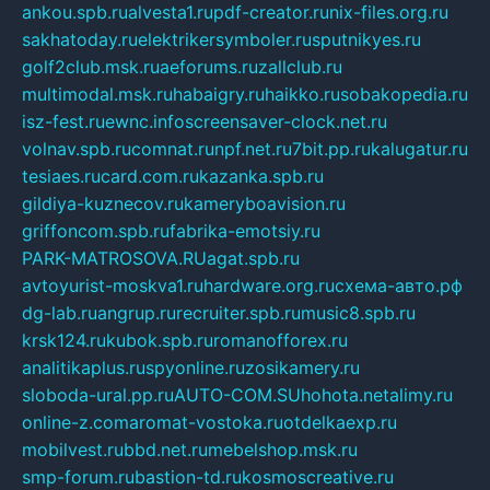
ankou.spb.ru
alvesta1.ru
pdf-creator.ru
nix-files.org.ru
sakhatoday.ru
elektrikersymboler.ru
sputnikyes.ru
golf2club.msk.ru
aeforums.ru
zallclub.ru
multimodal.msk.ru
habaigry.ru
haikko.ru
sobakopedia.ru
isz-fest.ru
ewnc.info
screensaver-clock.net.ru
volnav.spb.ru
comnat.ru
npf.net.ru
7bit.pp.ru
kalugatur.ru
tesiaes.ru
card.com.ru
kazanka.spb.ru
gildiya-kuznecov.ru
kameryboavision.ru
griffoncom.spb.ru
fabrika-emotsiy.ru
PARK-MATROSOVA.RU
agat.spb.ru
avtoyurist-moskva1.ru
hardware.org.ru
схема-авто.рф
dg-lab.ru
angrup.ru
recruiter.spb.ru
music8.spb.ru
krsk124.ru
kubok.spb.ru
romanofforex.ru
analitikaplus.ru
spyonline.ru
zosikamery.ru
sloboda-ural.pp.ru
AUTO-COM.SU
hohota.net
alimy.ru
online-z.com
aromat-vostoka.ru
otdelkaexp.ru
mobilvest.ru
bbd.net.ru
mebelshop.msk.ru
smp-forum.ru
bastion-td.ru
kosmoscreative.ru