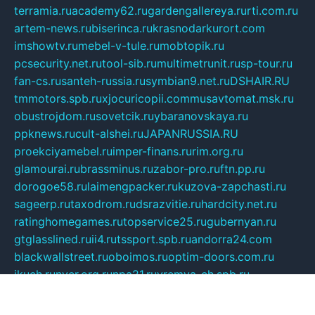
terramia.ru
academy62.ru
gardengallereya.ru
rti.com.ru
artem-news.ru
biserinca.ru
krasnodarkurort.com
imshowtv.ru
mebel-v-tule.ru
mobtopik.ru
pcsecurity.net.ru
tool-sib.ru
multimetrunit.ru
sp-tour.ru
fan-cs.ru
santeh-russia.ru
symbian9.net.ru
DSHAIR.RU
tmmotors.spb.ru
xjocuricopii.com
musavtomat.msk.ru
obustrojdom.ru
sovetcik.ru
ybaranovskaya.ru
ppknews.ru
cult-alshei.ru
JAPANRUSSIA.RU
proekciyamebel.ru
imper-finans.ru
rim.org.ru
glamourai.ru
brassminus.ru
zabor-pro.ru
ftn.pp.ru
dorogoe58.ru
laimengpacker.ru
kuzova-zapchasti.ru
sageerp.ru
taxodrom.ru
dsrazvitie.ru
hardcity.net.ru
ratinghomegames.ru
topservice25.ru
gubernyan.ru
gtglasslined.ru
ii4.ru
tssport.spb.ru
andorra24.com
blackwallstreet.ru
oboimos.ru
optim-doors.com.ru
ikuch.ru
nycr.org.ru
npa21.ru
vremya-ch.spb.ru
desert000.ru
ivtorgi.ru
ifiori.ru
catalog-statei.ru
dcv.org.ru
spetsmaster174.ru
ipkameryhiseeu.ru