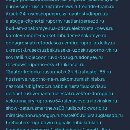
eurovision-russia.ru
strah-news.ru
freeride-team.ru
itrack-24.ru
sexshopexpress.ru
autostudiopro.ru
alabuga-cityhotel.ru
pornv.ru
atlantpereezd.ru
bud-em-znakomye.ru
a-cdc.ru
elektrostal-news.ru
korolevremont-market.ru
budem-znakomye.ru
oooagrosnab.ru
fpodaso.ru
emfire.ru
pro-otdelky.ru
ukrasotki.ru
seksuzbek.ru
seks-uzbek.ru
porno-vk.ru
sovratili.ru
olecoon.ru
vd-dosug.ru
adonyev.ru
rbc-news.ru
porno-skvirt.ru
krospr.ru
13autor-kolonka.ru
sormol.ru
2rich.ru
hostel-65.ru
hostserve.ru
porno-na-russkom.ru
mishinlab.ru
neznobi.ru
bigfatcc.ru
habble.ru
starbucksvia.ru
delfinet.ru
silvernano.ru
elestal.ru
vektor-doroga.ru
velotrenajery.ru
pronso54.ru
lenasever.ru
lovinskix.ru
show-pets.ru
smartnews03.ru
discofoxworld.ru
miraclecoon.ru
pongup.ru
hostel65.ru
liura.ru
glasspb.ru
firehunters.ru
gribowo.ru
gnalis.ru
bulkitula.ru
hometown-france.ru
1-xbeticricetc-1-xbetti-5.ru