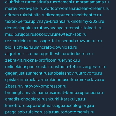
clubfisher.ru
remstirufa.ru
erdamchi.ru
doramamama.ru
muraviovka-park.ru
worldofwoman.ru
clean-dreams.ru
arkrym.ru
kristinita.ru
dircomputer.ru
healthenter.ru
textexperts.ru
pivnaya-kruzhka.ru
kinofilmy-2021.ru
demolalapaluza.ru
tanyavanya.ru
remstir-tolyatti.ru
msdip.ru
jdol.ru
sokolovr.ru
newtech-spb.ru
rezemkleim.ru
massage-tai.ru
seonub.ru
zvonitut.ru
biolisichka24.ru
mncraft-download.ru
algoritm-sistema.ru
godflesh.ru
ru-industria.ru
zebra-tlt.ru
okna-proficom.ru
erynok.ru
onlinekinospace.ru
startupstudio-fefu.ru
zarges-ru.ru
gegenjustizunrecht.ru
autobalashov.ru
utrovortu.ru
spiski-firm.ru
elara-m.ru
kinomusorka.ru
mkcslava.ru
2bets.ru
vintovoykompressor.ru
birminghamvsfulham.ru
sarmat-komp.ru
pioneeri.ru
amadis-chocolate.ru
shkurki-karakulya.ru
kanotiforet.spb.ru
tutmassage.ru
ecolog.org.ru
praga.spb.ru
falcorussia.ru
autodoctorservis.ru