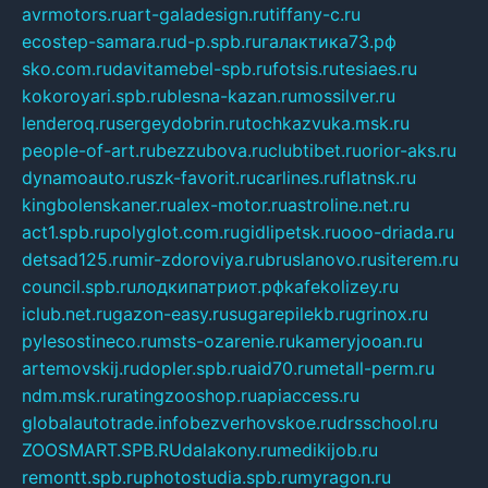
avrmotors.ru
art-galadesign.ru
tiffany-c.ru
ecostep-samara.ru
d-p.spb.ru
галактика73.рф
sko.com.ru
davitamebel-spb.ru
fotsis.ru
tesiaes.ru
kokoroyari.spb.ru
blesna-kazan.ru
mossilver.ru
lenderoq.ru
sergeydobrin.ru
tochkazvuka.msk.ru
people-of-art.ru
bezzubova.ru
clubtibet.ru
orior-aks.ru
dynamoauto.ru
szk-favorit.ru
carlines.ru
flatnsk.ru
kingbolenskaner.ru
alex-motor.ru
astroline.net.ru
act1.spb.ru
polyglot.com.ru
gidlipetsk.ru
ooo-driada.ru
detsad125.ru
mir-zdoroviya.ru
bruslanovo.ru
siterem.ru
council.spb.ru
лодкипатриот.рф
kafekolizey.ru
iclub.net.ru
gazon-easy.ru
sugarepilekb.ru
grinox.ru
pylesostineco.ru
msts-ozarenie.ru
kameryjooan.ru
artemovskij.ru
dopler.spb.ru
aid70.ru
metall-perm.ru
ndm.msk.ru
ratingzooshop.ru
apiaccess.ru
globalautotrade.info
bezverhovskoe.ru
drsschool.ru
ZOOSMART.SPB.RU
dalakony.ru
medikijob.ru
remontt.spb.ru
photostudia.spb.ru
myragon.ru