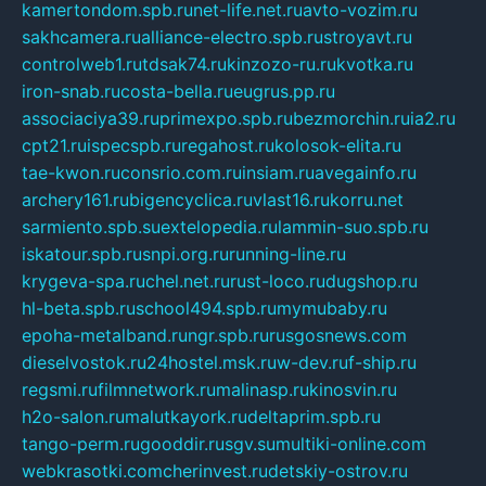
kamertondom.spb.ru
net-life.net.ru
avto-vozim.ru
sakhcamera.ru
alliance-electro.spb.ru
stroyavt.ru
controlweb1.ru
tdsak74.ru
kinzozo-ru.ru
kvotka.ru
iron-snab.ru
costa-bella.ru
eugrus.pp.ru
associaciya39.ru
primexpo.spb.ru
bezmorchin.ru
ia2.ru
cpt21.ru
ispecspb.ru
regahost.ru
kolosok-elita.ru
tae-kwon.ru
consrio.com.ru
insiam.ru
avegainfo.ru
archery161.ru
bigencyclica.ru
vlast16.ru
korru.net
sarmiento.spb.su
extelopedia.ru
lammin-suo.spb.ru
iskatour.spb.ru
snpi.org.ru
running-line.ru
krygeva-spa.ru
chel.net.ru
rust-loco.ru
dugshop.ru
hl-beta.spb.ru
school494.spb.ru
mymubaby.ru
epoha-metalband.ru
ngr.spb.ru
rusgosnews.com
dieselvostok.ru
24hostel.msk.ru
w-dev.ru
f-ship.ru
regsmi.ru
filmnetwork.ru
malinasp.ru
kinosvin.ru
h2o-salon.ru
malutkayork.ru
deltaprim.spb.ru
tango-perm.ru
gooddir.ru
sgv.su
multiki-online.com
webkrasotki.com
cherinvest.ru
detskiy-ostrov.ru