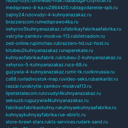
rebus-toys.ru
minelab-msk.ru
alabuga-cityhotel.ru
medsprawo-4-ka.ru
2864420.ru
blagodarenie-spb.ru
zajmy24.ru
tovudyi-4-kuhnyanazakaz.ru
brazzerscom.ru
medsprawo4ka.ru
xehyroo5kuhnyanazakaz.ru
fabrikayfabrikaefabrika.ru
vskrytie-zamkov-moskva-113.ru
biletnadom.ru
zed-online.ru
pimchax.ru
brazzers-hd.ru
z-host.ru
kitubeu2kuhnyanazakaz.ru
naperekate.ru
kuhnyaofabrikaufabrik.ru
kitubeu-2-kuhnyanazakaz.ru
xehyroo-5-kuhnyanazakaz.ru
cs-68.ru
guzywia-4-kuhnyanazakaz.ru
mir-tk.ru
vlknrussia.ru
cs68.ru
vladivostok-map.ru
video-seks.ru
bankaribi.ru
raszar.ru
vskrytie-zamkov-moskva113.ru
lipetsktelecom.ru
tovudyi4kuhnyanazakaz.ru
seksuzb.ru
guzywia4kuhnyanazakaz.ru
fabrikaofabrikaokuhny.ru
kuhnyaekuhnyaafabrika.ru
kuhnyaykuhnyayfabrika.ru
e-abis1c.ru
store-brawl-stars.ru
kts-services.ru
dark-sand.ru