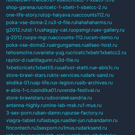
shop-garena.ru
cricetc-1-xbetr-1-xbetcc-2.ru
one-life-story.ru
top-halyava.ru
accounts112.ru
poka-vse-doma-2.ru
3-d-file.ru
hahahaharms.ru
g2012.ru
tst-1.ru
shaggy-cat.ru
opsmgr.ru
ev-gallery.ru
g-2012.ru
ops-mgr.ru
accounts-112.ru
csm-demo.ru
poka-vse-doma2.ru
airgungames.ru
allseo-host.ru
tehosmotre.ru
varieta-yug.ru
cricetc1xbetr1xbetcc2.ru
raytor-d.ru
atillagunn.ru
3d-file.ru
1xbeticricetc1xbetti5.ru
uafoot-statti.ru
e-abis1c.ru
store-brawl-stars.ru
kts-services.ru
dark-sand.ru
sindika-01.ru
sp-life.ru
x-legion.ru
sib-archives.ru
e-abis-1-c.ru
sindika01.ru
venda-festival.ru
store-brawlstars.ru
dooraleksandria.ru
antenna-highly.ru
mine-lab-msk.ru
1-mus.ru
3-sex-porn.ru
ban-damn.ru
purse-factory.ru
viagra-tablet.ru
fasbags.ru
adler-jun.ru
bandamn.ru
fincontech.ru
3sexporn.ru
1mus.ru
darksand.ru