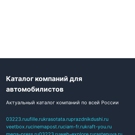
Каталог компаний для
автомобилистов
Актуальный каталог компаний по всей России
03223.ru
ufille.ru
krasotata.ru
prazdnikdushi.ru
veetbox.ru
cinemapost.ru
ciam-fr.ru
kraft-you.ru
mega-press.ru
03223.ru
web-explore.ru
rastenuya.ru