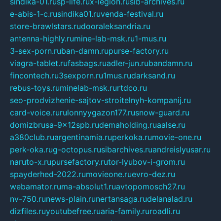
sindika-01.ru
sp-life.ru
x-legion.ru
sib-archives.ru
e-abis-1-c.ru
sindika01.ru
venda-festival.ru
store-brawlstars.ru
dooraleksandria.ru
antenna-highly.ru
mine-lab-msk.ru
1-mus.ru
3-sex-porn.ru
ban-damn.ru
purse-factory.ru
viagra-tablet.ru
fasbags.ru
adler-jun.ru
bandamn.ru
fincontech.ru
3sexporn.ru
1mus.ru
darksand.ru
rebus-toys.ru
minelab-msk.ru
rtdco.ru
seo-prodvizhenie-sajtov-stroitelnyh-kompanij.ru
card-voice.ru
rulonnyygazon177.ru
snow-guard.ru
domizbrusa-9x12spb.ru
demaholding.ru
aalse.ru
a380club.ru
argentinamia.ru
perkoka.ru
movie-one.ru
perk-oka.ru
g-octopus.ru
sibarchives.ru
andreislyusar.ru
naruto-x.ru
pursefactory.ru
tor-lyubov-i-grom.ru
spayderhed-2022.ru
movieone.ru
evro-dez.ru
webamator.ru
ma-absolut1.ru
avtopomosch27.ru
nv-750.ru
news-plain.ru
nertansaga.ru
delanalad.ru
dizfiles.ru
youtubefree.ru
aria-family.ru
roadli.ru