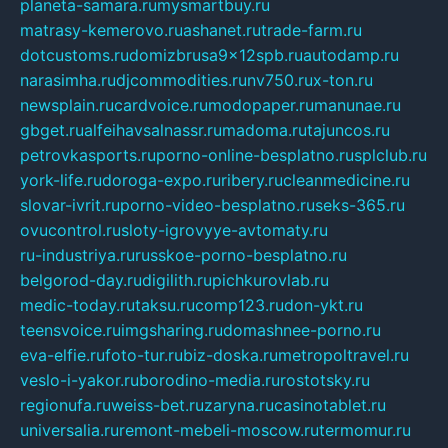
planeta-samara.ru
mysmartbuy.ru
matrasy-kemerovo.ru
ashanet.ru
trade-farm.ru
dotcustoms.ru
domizbrusa9x12spb.ru
autodamp.ru
narasimha.ru
djcommodities.ru
nv750.ru
x-ton.ru
newsplain.ru
cardvoice.ru
modopaper.ru
manunae.ru
gbget.ru
alfeihavsalnassr.ru
madoma.ru
tajuncos.ru
petrovkasports.ru
porno-online-besplatno.ru
splclub.ru
york-life.ru
doroga-expo.ru
ribery.ru
cleanmedicine.ru
slovar-ivrit.ru
porno-video-besplatno.ru
seks-365.ru
ovucontrol.ru
sloty-igrovyye-avtomaty.ru
ru-industriya.ru
russkoe-porno-besplatno.ru
belgorod-day.ru
digilith.ru
pichkurovlab.ru
medic-today.ru
taksu.ru
comp123.ru
don-ykt.ru
teensvoice.ru
imgsharing.ru
domashnee-porno.ru
eva-elfie.ru
foto-tur.ru
biz-doska.ru
metropoltravel.ru
veslo-i-yakor.ru
borodino-media.ru
rostotsky.ru
regionufa.ru
weiss-bet.ru
zaryna.ru
casinotablet.ru
universalia.ru
remont-mebeli-moscow.ru
termomur.ru