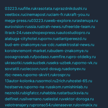
03223.ru
ufille.ru
krasotata.ru
prazdnikdushi.ru
veetbox.ru
cinemapost.ru
ciam-fr.ru
kraft-you.ru
mega-press.ru
03223.ru
web-explore.ru
rastenuya.ru
eurovision-russia.ru
strah-news.ru
freeride-team.ru
itrack-24.ru
sexshopexpress.ru
autostudiopro.ru
alabuga-cityhotel.ru
pornv.ru
atlantpereezd.ru
bud-em-znakomye.ru
a-cdc.ru
elektrostal-news.ru
korolevremont-market.ru
budem-znakomye.ru
oooagrosnab.ru
fpodaso.ru
emfire.ru
pro-otdelky.ru
ukrasotki.ru
seksuzbek.ru
seks-uzbek.ru
porno-vk.ru
sovratili.ru
olecoon.ru
vd-dosug.ru
adonyev.ru
rbc-news.ru
porno-skvirt.ru
krospr.ru
13autor-kolonka.ru
sormol.ru
2rich.ru
hostel-65.ru
hostserve.ru
porno-na-russkom.ru
mishinlab.ru
neznobi.ru
bigfatcc.ru
habble.ru
starbucksvia.ru
delfinet.ru
silvernano.ru
elestal.ru
vektor-doroga.ru
velotrenajery.ru
pronso54.ru
lenasever.ru
lovinskix.ru