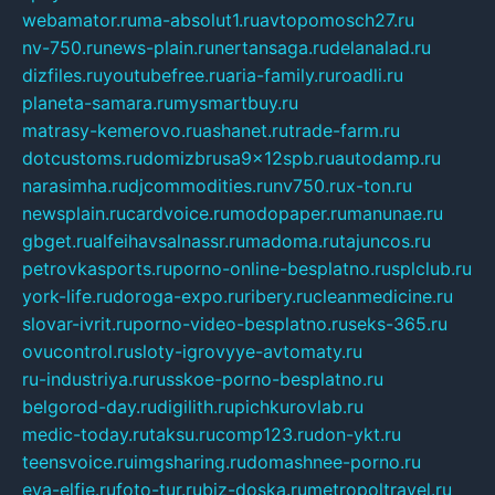
webamator.ru
ma-absolut1.ru
avtopomosch27.ru
nv-750.ru
news-plain.ru
nertansaga.ru
delanalad.ru
dizfiles.ru
youtubefree.ru
aria-family.ru
roadli.ru
planeta-samara.ru
mysmartbuy.ru
matrasy-kemerovo.ru
ashanet.ru
trade-farm.ru
dotcustoms.ru
domizbrusa9x12spb.ru
autodamp.ru
narasimha.ru
djcommodities.ru
nv750.ru
x-ton.ru
newsplain.ru
cardvoice.ru
modopaper.ru
manunae.ru
gbget.ru
alfeihavsalnassr.ru
madoma.ru
tajuncos.ru
petrovkasports.ru
porno-online-besplatno.ru
splclub.ru
york-life.ru
doroga-expo.ru
ribery.ru
cleanmedicine.ru
slovar-ivrit.ru
porno-video-besplatno.ru
seks-365.ru
ovucontrol.ru
sloty-igrovyye-avtomaty.ru
ru-industriya.ru
russkoe-porno-besplatno.ru
belgorod-day.ru
digilith.ru
pichkurovlab.ru
medic-today.ru
taksu.ru
comp123.ru
don-ykt.ru
teensvoice.ru
imgsharing.ru
domashnee-porno.ru
eva-elfie.ru
foto-tur.ru
biz-doska.ru
metropoltravel.ru