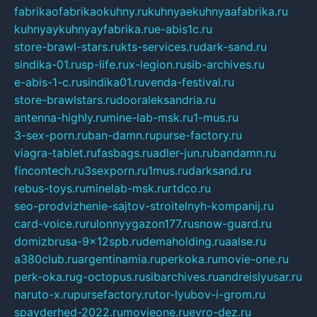
fabrikaofabrikaokuhny.ru
kuhnyaekuhnyaafabrika.ru
kuhnyaykuhnyayfabrika.ru
e-abis1c.ru
store-brawl-stars.ru
kts-services.ru
dark-sand.ru
sindika-01.ru
sp-life.ru
x-legion.ru
sib-archives.ru
e-abis-1-c.ru
sindika01.ru
venda-festival.ru
store-brawlstars.ru
dooraleksandria.ru
antenna-highly.ru
mine-lab-msk.ru
1-mus.ru
3-sex-porn.ru
ban-damn.ru
purse-factory.ru
viagra-tablet.ru
fasbags.ru
adler-jun.ru
bandamn.ru
fincontech.ru
3sexporn.ru
1mus.ru
darksand.ru
rebus-toys.ru
minelab-msk.ru
rtdco.ru
seo-prodvizhenie-sajtov-stroitelnyh-kompanij.ru
card-voice.ru
rulonnyygazon177.ru
snow-guard.ru
domizbrusa-9x12spb.ru
demaholding.ru
aalse.ru
a380club.ru
argentinamia.ru
perkoka.ru
movie-one.ru
perk-oka.ru
g-octopus.ru
sibarchives.ru
andreislyusar.ru
naruto-x.ru
pursefactory.ru
tor-lyubov-i-grom.ru
spayderhed-2022.ru
movieone.ru
evro-dez.ru