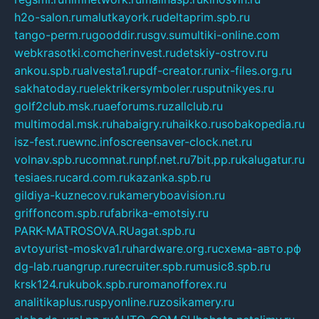
h2o-salon.ru
malutkayork.ru
deltaprim.spb.ru
tango-perm.ru
gooddir.ru
sgv.su
multiki-online.com
webkrasotki.com
cherinvest.ru
detskiy-ostrov.ru
ankou.spb.ru
alvesta1.ru
pdf-creator.ru
nix-files.org.ru
sakhatoday.ru
elektrikersymboler.ru
sputnikyes.ru
golf2club.msk.ru
aeforums.ru
zallclub.ru
multimodal.msk.ru
habaigry.ru
haikko.ru
sobakopedia.ru
isz-fest.ru
ewnc.info
screensaver-clock.net.ru
volnav.spb.ru
comnat.ru
npf.net.ru
7bit.pp.ru
kalugatur.ru
tesiaes.ru
card.com.ru
kazanka.spb.ru
gildiya-kuznecov.ru
kameryboavision.ru
griffoncom.spb.ru
fabrika-emotsiy.ru
PARK-MATROSOVA.RU
agat.spb.ru
avtoyurist-moskva1.ru
hardware.org.ru
схема-авто.рф
dg-lab.ru
angrup.ru
recruiter.spb.ru
music8.spb.ru
krsk124.ru
kubok.spb.ru
romanofforex.ru
analitikaplus.ru
spyonline.ru
zosikamery.ru