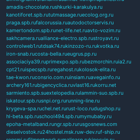
amadis-chocolate.ru
shkurki-karakulya.ru
kanotiforet.spb.ru
tutmassage.ru
ecolog.org.ru
praga.spb.ru
falcorussia.ru
autodoctorservis.ru
kamertondom.spb.ru
net-life.net.ru
avto-vozim.ru
sakhcamera.ru
alliance-electro.spb.ru
stroyavt.ru
controlweb1.ru
tdsak74.ru
kinzozo-ru.ru
kvotka.ru
iron-snab.ru
costa-bella.ru
eugrus.pp.ru
associaciya39.ru
primexpo.spb.ru
bezmorchin.ru
ia2.ru
cpt21.ru
ispecspb.ru
regahost.ru
kolosok-elita.ru
tae-kwon.ru
consrio.com.ru
insiam.ru
avegainfo.ru
archery161.ru
bigencyclica.ru
vlast16.ru
korru.net
sarmiento.spb.su
extelopedia.ru
lammin-suo.spb.ru
iskatour.spb.ru
snpi.org.ru
running-line.ru
krygeva-spa.ru
chel.net.ru
rust-loco.ru
dugshop.ru
hl-beta.spb.ru
school494.spb.ru
mymubaby.ru
epoha-metalband.ru
ngr.spb.ru
rusgosnews.com
dieselvostok.ru
24hostel.msk.ru
w-dev.ru
f-ship.ru
regsmi.ru
filmnetwork.ru
malinasp.ru
kinosvin.ru