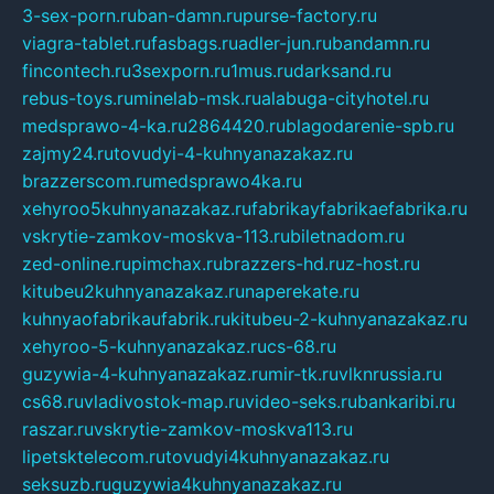
3-sex-porn.ru
ban-damn.ru
purse-factory.ru
viagra-tablet.ru
fasbags.ru
adler-jun.ru
bandamn.ru
fincontech.ru
3sexporn.ru
1mus.ru
darksand.ru
rebus-toys.ru
minelab-msk.ru
alabuga-cityhotel.ru
medsprawo-4-ka.ru
2864420.ru
blagodarenie-spb.ru
zajmy24.ru
tovudyi-4-kuhnyanazakaz.ru
brazzerscom.ru
medsprawo4ka.ru
xehyroo5kuhnyanazakaz.ru
fabrikayfabrikaefabrika.ru
vskrytie-zamkov-moskva-113.ru
biletnadom.ru
zed-online.ru
pimchax.ru
brazzers-hd.ru
z-host.ru
kitubeu2kuhnyanazakaz.ru
naperekate.ru
kuhnyaofabrikaufabrik.ru
kitubeu-2-kuhnyanazakaz.ru
xehyroo-5-kuhnyanazakaz.ru
cs-68.ru
guzywia-4-kuhnyanazakaz.ru
mir-tk.ru
vlknrussia.ru
cs68.ru
vladivostok-map.ru
video-seks.ru
bankaribi.ru
raszar.ru
vskrytie-zamkov-moskva113.ru
lipetsktelecom.ru
tovudyi4kuhnyanazakaz.ru
seksuzb.ru
guzywia4kuhnyanazakaz.ru