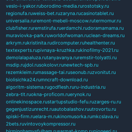
veslo-i-yakor.ru
borodino-media.ru
rostotsky.ru
regionufa.ru
weiss-bet.ru
zaryna.ru
casinotablet.ru
universalia.ru
remont-mebeli-moscow.ru
termomur.ru
clubfisher.ru
remstirufa.ru
erdamchi.ru
doramamama.ru
muraviovka-park.ru
worldofwoman.ru
clean-dreams.ru
arkrym.ru
kristinita.ru
dircomputer.ru
healthenter.ru
textexperts.ru
pivnaya-kruzhka.ru
kinofilmy-2021.ru
demolalapaluza.ru
tanyavanya.ru
remstir-tolyatti.ru
msdip.ru
jdol.ru
sokolovr.ru
newtech-spb.ru
rezemkleim.ru
massage-tai.ru
seonub.ru
zvonitut.ru
biolisichka24.ru
mncraft-download.ru
algoritm-sistema.ru
godflesh.ru
ru-industria.ru
zebra-tlt.ru
okna-proficom.ru
erynok.ru
onlinekinospace.ru
startupstudio-fefu.ru
zarges-ru.ru
gegenjustizunrecht.ru
autobalashov.ru
utrovortu.ru
spiski-firm.ru
elara-m.ru
kinomusorka.ru
mkcslava.ru
2bets.ru
vintovoykompressor.ru
birminghamvsfulham.ru
sarmat-komp.ru
pioneeri.ru