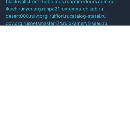
blackwallstreet.ru
oboimos.ru
optim-doors.com.ru
ikuch.ru
nycr.org.ru
npa21.ru
vremya-ch.spb.ru
desert000.ru
ivtorgi.ru
ifiori.ru
catalog-statei.ru
dcv.org.ru
spetsmaster174.ru
ipkameryhiseeu.ru
dum26.ru
ruspol.spb.ru
fr-opendp.ru
kam-solnyshko.ru
cheyenne-arapaho.ru
sevzapmetal.spb.ru
ted-lapidus.spb.ru
parasite-eliminator.ru
sigma-complete.ru
modernworld.ru
dama-moda.ru
eholot-group.ru
sk-nvkz.ru
DRONGOLD.RU
democratia2.ru
i-farmer.ru
mass-sport.org
jablonex.spb.ru
bookmess.ru
linkword.ru
refineua.com.ru
cs-spec.net.ru
altay-mebel.ru
DNK-THEATRE.RU
mechaniks.spb.ru
ipcamtechage.ru
skosta.ru
a-sun.ru
stroy-ldsp.ru
snowlands.org.ru
childrensshoes.ru
mrlizzy.ru
mebelsofiakrd.ru
bulizhenko.ru
rumantick.net.ru
mtszerno.ru
daily-fishing.ru
glushiteli-v-spb.ru
megasat.org.ru
localization.net.ru
flyingfish.pp.ru
ds5teremok.ru