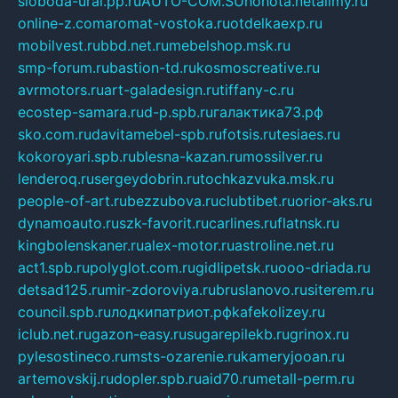
sloboda-ural.pp.ru
AUTO-COM.SU
hohota.net
alimy.ru
online-z.com
aromat-vostoka.ru
otdelkaexp.ru
mobilvest.ru
bbd.net.ru
mebelshop.msk.ru
smp-forum.ru
bastion-td.ru
kosmoscreative.ru
avrmotors.ru
art-galadesign.ru
tiffany-c.ru
ecostep-samara.ru
d-p.spb.ru
галактика73.рф
sko.com.ru
davitamebel-spb.ru
fotsis.ru
tesiaes.ru
kokoroyari.spb.ru
blesna-kazan.ru
mossilver.ru
lenderoq.ru
sergeydobrin.ru
tochkazvuka.msk.ru
people-of-art.ru
bezzubova.ru
clubtibet.ru
orior-aks.ru
dynamoauto.ru
szk-favorit.ru
carlines.ru
flatnsk.ru
kingbolenskaner.ru
alex-motor.ru
astroline.net.ru
act1.spb.ru
polyglot.com.ru
gidlipetsk.ru
ooo-driada.ru
detsad125.ru
mir-zdoroviya.ru
bruslanovo.ru
siterem.ru
council.spb.ru
лодкипатриот.рф
kafekolizey.ru
iclub.net.ru
gazon-easy.ru
sugarepilekb.ru
grinox.ru
pylesostineco.ru
msts-ozarenie.ru
kameryjooan.ru
artemovskij.ru
dopler.spb.ru
aid70.ru
metall-perm.ru