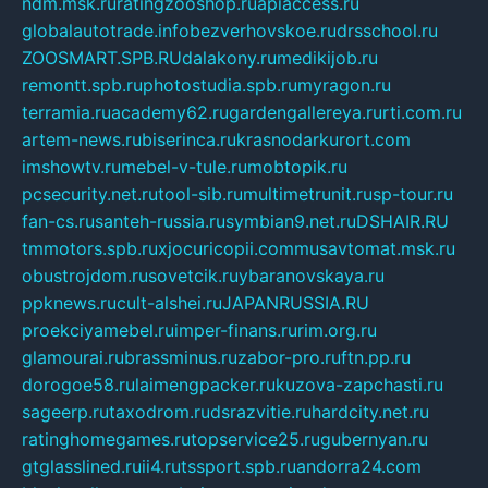
ndm.msk.ru
ratingzooshop.ru
apiaccess.ru
globalautotrade.info
bezverhovskoe.ru
drsschool.ru
ZOOSMART.SPB.RU
dalakony.ru
medikijob.ru
remontt.spb.ru
photostudia.spb.ru
myragon.ru
terramia.ru
academy62.ru
gardengallereya.ru
rti.com.ru
artem-news.ru
biserinca.ru
krasnodarkurort.com
imshowtv.ru
mebel-v-tule.ru
mobtopik.ru
pcsecurity.net.ru
tool-sib.ru
multimetrunit.ru
sp-tour.ru
fan-cs.ru
santeh-russia.ru
symbian9.net.ru
DSHAIR.RU
tmmotors.spb.ru
xjocuricopii.com
musavtomat.msk.ru
obustrojdom.ru
sovetcik.ru
ybaranovskaya.ru
ppknews.ru
cult-alshei.ru
JAPANRUSSIA.RU
proekciyamebel.ru
imper-finans.ru
rim.org.ru
glamourai.ru
brassminus.ru
zabor-pro.ru
ftn.pp.ru
dorogoe58.ru
laimengpacker.ru
kuzova-zapchasti.ru
sageerp.ru
taxodrom.ru
dsrazvitie.ru
hardcity.net.ru
ratinghomegames.ru
topservice25.ru
gubernyan.ru
gtglasslined.ru
ii4.ru
tssport.spb.ru
andorra24.com