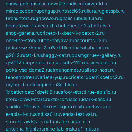
show-pets.ru
smartnews03.ru
discofoxworld.ru
miraclecoon.ru
pongup.ru
hostel65.ru
liura.ru
glasspb.ru
firehunters.ru
gribowo.ru
gnalis.ru
bulkitula.ru
hometown-france.ru
1-xbeticricetc-1-xbetti-5.ru
shop-garena.ru
cricetc-1-xbetr-1-xbetcc-2.ru
one-life-story.ru
top-halyava.ru
accounts112.ru
poka-vse-doma-2.ru
3-d-file.ru
hahahaharms.ru
g2012.ru
tst-1.ru
shaggy-cat.ru
opsmgr.ru
ev-gallery.ru
g-2012.ru
ops-mgr.ru
accounts-112.ru
csm-demo.ru
poka-vse-doma2.ru
airgungames.ru
allseo-host.ru
tehosmotre.ru
varieta-yug.ru
cricetc1xbetr1xbetcc2.ru
raytor-d.ru
atillagunn.ru
3d-file.ru
1xbeticricetc1xbetti5.ru
uafoot-statti.ru
e-abis1c.ru
store-brawl-stars.ru
kts-services.ru
dark-sand.ru
sindika-01.ru
sp-life.ru
x-legion.ru
sib-archives.ru
e-abis-1-c.ru
sindika01.ru
venda-festival.ru
store-brawlstars.ru
dooraleksandria.ru
antenna-highly.ru
mine-lab-msk.ru
1-mus.ru