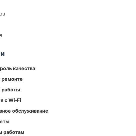
ов
я
ми
роль качества
и ремонте
е работы
 с Wi‑Fi
вное обслуживание
меты
м работам