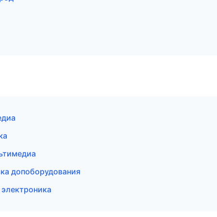
едиа
ка
льтимедиа
овка допоборудования
и электроника