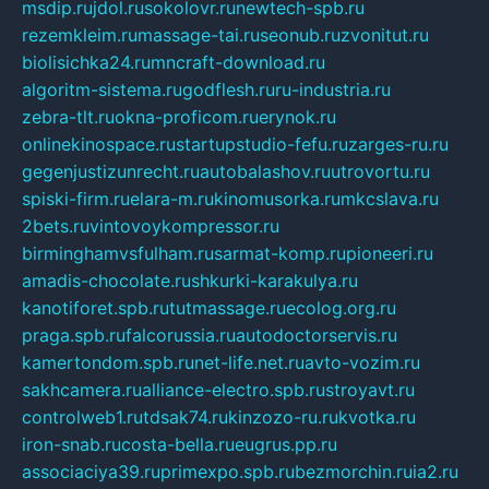
msdip.ru
jdol.ru
sokolovr.ru
newtech-spb.ru
rezemkleim.ru
massage-tai.ru
seonub.ru
zvonitut.ru
biolisichka24.ru
mncraft-download.ru
algoritm-sistema.ru
godflesh.ru
ru-industria.ru
zebra-tlt.ru
okna-proficom.ru
erynok.ru
onlinekinospace.ru
startupstudio-fefu.ru
zarges-ru.ru
gegenjustizunrecht.ru
autobalashov.ru
utrovortu.ru
spiski-firm.ru
elara-m.ru
kinomusorka.ru
mkcslava.ru
2bets.ru
vintovoykompressor.ru
birminghamvsfulham.ru
sarmat-komp.ru
pioneeri.ru
amadis-chocolate.ru
shkurki-karakulya.ru
kanotiforet.spb.ru
tutmassage.ru
ecolog.org.ru
praga.spb.ru
falcorussia.ru
autodoctorservis.ru
kamertondom.spb.ru
net-life.net.ru
avto-vozim.ru
sakhcamera.ru
alliance-electro.spb.ru
stroyavt.ru
controlweb1.ru
tdsak74.ru
kinzozo-ru.ru
kvotka.ru
iron-snab.ru
costa-bella.ru
eugrus.pp.ru
associaciya39.ru
primexpo.spb.ru
bezmorchin.ru
ia2.ru