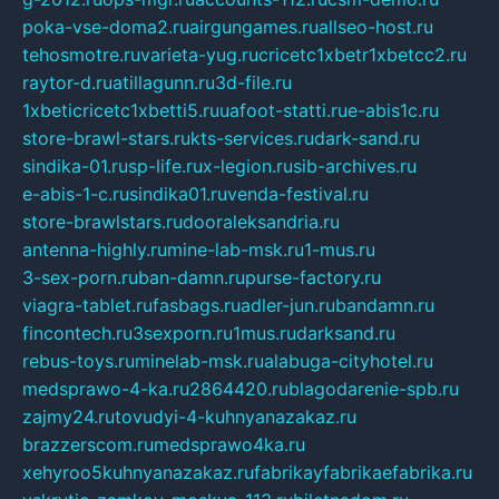
poka-vse-doma2.ru
airgungames.ru
allseo-host.ru
tehosmotre.ru
varieta-yug.ru
cricetc1xbetr1xbetcc2.ru
raytor-d.ru
atillagunn.ru
3d-file.ru
1xbeticricetc1xbetti5.ru
uafoot-statti.ru
e-abis1c.ru
store-brawl-stars.ru
kts-services.ru
dark-sand.ru
sindika-01.ru
sp-life.ru
x-legion.ru
sib-archives.ru
e-abis-1-c.ru
sindika01.ru
venda-festival.ru
store-brawlstars.ru
dooraleksandria.ru
antenna-highly.ru
mine-lab-msk.ru
1-mus.ru
3-sex-porn.ru
ban-damn.ru
purse-factory.ru
viagra-tablet.ru
fasbags.ru
adler-jun.ru
bandamn.ru
fincontech.ru
3sexporn.ru
1mus.ru
darksand.ru
rebus-toys.ru
minelab-msk.ru
alabuga-cityhotel.ru
medsprawo-4-ka.ru
2864420.ru
blagodarenie-spb.ru
zajmy24.ru
tovudyi-4-kuhnyanazakaz.ru
brazzerscom.ru
medsprawo4ka.ru
xehyroo5kuhnyanazakaz.ru
fabrikayfabrikaefabrika.ru