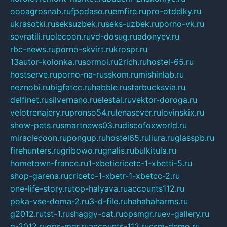
oooagrosnab.ru
fpodaso.ru
emfire.ru
pro-otdelky.ru
ukrasotki.ru
seksuzbek.ru
seks-uzbek.ru
porno-vk.ru
sovratili.ru
olecoon.ru
vd-dosug.ru
adonyev.ru
rbc-news.ru
porno-skvirt.ru
krospr.ru
13autor-kolonka.ru
sormol.ru
2rich.ru
hostel-65.ru
hostserve.ru
porno-na-russkom.ru
mishinlab.ru
neznobi.ru
bigfatcc.ru
habble.ru
starbucksvia.ru
delfinet.ru
silvernano.ru
elestal.ru
vektor-doroga.ru
velotrenajery.ru
pronso54.ru
lenasever.ru
lovinskix.ru
show-pets.ru
smartnews03.ru
discofoxworld.ru
miraclecoon.ru
pongup.ru
hostel65.ru
liura.ru
glasspb.ru
firehunters.ru
gribowo.ru
gnalis.ru
bulkitula.ru
hometown-france.ru
1-xbeticricetc-1-xbetti-5.ru
shop-garena.ru
cricetc-1-xbetr-1-xbetcc-2.ru
one-life-story.ru
top-halyava.ru
accounts112.ru
poka-vse-doma-2.ru
3-d-file.ru
hahahaharms.ru
g2012.ru
tst-1.ru
shaggy-cat.ru
opsmgr.ru
ev-gallery.ru
g-2012.ru
ops-mgr.ru
accounts-112.ru
csm-demo.ru