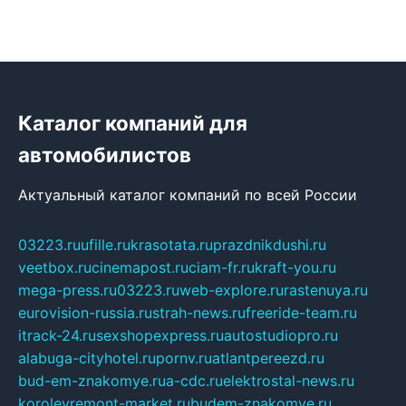
Каталог компаний для
автомобилистов
Актуальный каталог компаний по всей России
03223.ru
ufille.ru
krasotata.ru
prazdnikdushi.ru
veetbox.ru
cinemapost.ru
ciam-fr.ru
kraft-you.ru
mega-press.ru
03223.ru
web-explore.ru
rastenuya.ru
eurovision-russia.ru
strah-news.ru
freeride-team.ru
itrack-24.ru
sexshopexpress.ru
autostudiopro.ru
alabuga-cityhotel.ru
pornv.ru
atlantpereezd.ru
bud-em-znakomye.ru
a-cdc.ru
elektrostal-news.ru
korolevremont-market.ru
budem-znakomye.ru