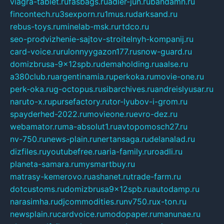
viagra-tablet.ru
fasbags.ru
adler-jun.ru
bandamn.ru
fincontech.ru
3sexporn.ru
1mus.ru
darksand.ru
rebus-toys.ru
minelab-msk.ru
rtdco.ru
seo-prodvizhenie-sajtov-stroitelnyh-kompanij.ru
card-voice.ru
rulonnyygazon177.ru
snow-guard.ru
domizbrusa-9x12spb.ru
demaholding.ru
aalse.ru
a380club.ru
argentinamia.ru
perkoka.ru
movie-one.ru
perk-oka.ru
g-octopus.ru
sibarchives.ru
andreislyusar.ru
naruto-x.ru
pursefactory.ru
tor-lyubov-i-grom.ru
spayderhed-2022.ru
movieone.ru
evro-dez.ru
webamator.ru
ma-absolut1.ru
avtopomosch27.ru
nv-750.ru
news-plain.ru
nertansaga.ru
delanalad.ru
dizfiles.ru
youtubefree.ru
aria-family.ru
roadli.ru
planeta-samara.ru
mysmartbuy.ru
matrasy-kemerovo.ru
ashanet.ru
trade-farm.ru
dotcustoms.ru
domizbrusa9x12spb.ru
autodamp.ru
narasimha.ru
djcommodities.ru
nv750.ru
x-ton.ru
newsplain.ru
cardvoice.ru
modopaper.ru
manunae.ru