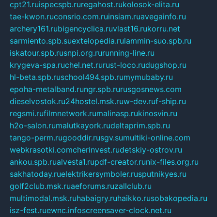
cpt21.ru
ispecspb.ru
regahost.ru
kolosok-elita.ru
tae-kwon.ru
consrio.com.ru
insiam.ru
avegainfo.ru
archery161.ru
bigencyclica.ru
vlast16.ru
korru.net
sarmiento.spb.su
extelopedia.ru
lammin-suo.spb.ru
iskatour.spb.ru
snpi.org.ru
running-line.ru
krygeva-spa.ru
chel.net.ru
rust-loco.ru
dugshop.ru
hl-beta.spb.ru
school494.spb.ru
mymubaby.ru
epoha-metalband.ru
ngr.spb.ru
rusgosnews.com
dieselvostok.ru
24hostel.msk.ru
w-dev.ru
f-ship.ru
regsmi.ru
filmnetwork.ru
malinasp.ru
kinosvin.ru
h2o-salon.ru
malutkayork.ru
deltaprim.spb.ru
tango-perm.ru
gooddir.ru
sgv.su
multiki-online.com
webkrasotki.com
cherinvest.ru
detskiy-ostrov.ru
ankou.spb.ru
alvesta1.ru
pdf-creator.ru
nix-files.org.ru
sakhatoday.ru
elektrikersymboler.ru
sputnikyes.ru
golf2club.msk.ru
aeforums.ru
zallclub.ru
multimodal.msk.ru
habaigry.ru
haikko.ru
sobakopedia.ru
isz-fest.ru
ewnc.info
screensaver-clock.net.ru