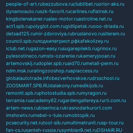
people-of-art.ru
bezzubova.ru
clubtibet.ru
orior-aks.ru
dynamoauto.ru
szk-favorit.ru
carlines.ru
flatnsk.ru
kingbolenskaner.ru
alex-motor.ru
astroline.net.ru
act1.spb.ru
polyglot.com.ru
gidlipetsk.ru
ooo-driada.ru
detsad125.ru
mir-zdoroviya.ru
bruslanovo.ru
siterem.ru
council.spb.ru
лодкипатриот.рф
kafekolizey.ru
iclub.net.ru
gazon-easy.ru
sugarepilekb.ru
grinox.ru
pylesostineco.ru
msts-ozarenie.ru
kameryjooan.ru
artemovskij.ru
dopler.spb.ru
aid70.ru
metall-perm.ru
ndm.msk.ru
ratingzooshop.ru
apiaccess.ru
globalautotrade.info
bezverhovskoe.ru
drsschool.ru
ZOOSMART.SPB.RU
dalakony.ru
medikijob.ru
remontt.spb.ru
photostudia.spb.ru
myragon.ru
terramia.ru
academy62.ru
gardengallereya.ru
rti.com.ru
artem-news.ru
biserinca.ru
krasnodarkurort.com
imshowtv.ru
mebel-v-tule.ru
mobtopik.ru
pcsecurity.net.ru
tool-sib.ru
multimetrunit.ru
sp-tour.ru
fan-cs.ru
santeh-russia.ru
symbian9.net.ru
DSHAIR.RU