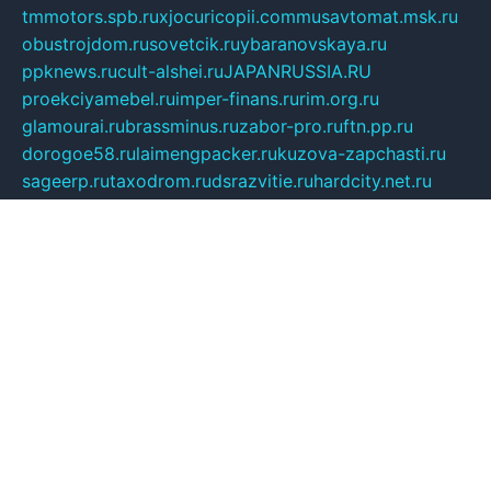
tmmotors.spb.ru
xjocuricopii.com
musavtomat.msk.ru
obustrojdom.ru
sovetcik.ru
ybaranovskaya.ru
ppknews.ru
cult-alshei.ru
JAPANRUSSIA.RU
proekciyamebel.ru
imper-finans.ru
rim.org.ru
glamourai.ru
brassminus.ru
zabor-pro.ru
ftn.pp.ru
dorogoe58.ru
laimengpacker.ru
kuzova-zapchasti.ru
sageerp.ru
taxodrom.ru
dsrazvitie.ru
hardcity.net.ru
ratinghomegames.ru
topservice25.ru
gubernyan.ru
gtglasslined.ru
ii4.ru
tssport.spb.ru
andorra24.com
blackwallstreet.ru
oboimos.ru
optim-doors.com.ru
ikuch.ru
nycr.org.ru
npa21.ru
vremya-ch.spb.ru
desert000.ru
ivtorgi.ru
ifiori.ru
catalog-statei.ru
dcv.org.ru
spetsmaster174.ru
ipkameryhiseeu.ru
dum26.ru
ruspol.spb.ru
fr-opendp.ru
kam-solnyshko.ru
cheyenne-arapaho.ru
sevzapmetal.spb.ru
ted-lapidus.spb.ru
parasite-eliminator.ru
sigma-complete.ru
modernworld.ru
dama-moda.ru
eholot-group.ru
sk-nvkz.ru
DRONGOLD.RU