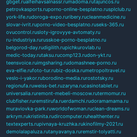
gbget.ru
alfeihavsalnassr.ru
madoma.ru
tajuncos.ru
petrovkasports.ru
porno-online-besplatno.ru
splclub.ru
york-life.ru
doroga-expo.ru
ribery.ru
cleanmedicine.ru
slovar-ivrit.ru
porno-video-besplatno.ru
seks-365.ru
ovucontrol.ru
sloty-igrovyye-avtomaty.ru
ru-industriya.ru
russkoe-porno-besplatno.ru
belgorod-day.ru
digilith.ru
pichkurovlab.ru
medic-today.ru
taksu.ru
comp123.ru
don-ykt.ru
teensvoice.ru
imgsharing.ru
domashnee-porno.ru
eva-elfie.ru
foto-tur.ru
biz-doska.ru
metropoltravel.ru
veslo-i-yakor.ru
borodino-media.ru
rostotsky.ru
regionufa.ru
weiss-bet.ru
zaryna.ru
casinotablet.ru
universalia.ru
remont-mebeli-moscow.ru
termomur.ru
clubfisher.ru
remstirufa.ru
erdamchi.ru
doramamama.ru
muraviovka-park.ru
worldofwoman.ru
clean-dreams.ru
arkrym.ru
kristinita.ru
dircomputer.ru
healthenter.ru
textexperts.ru
pivnaya-kruzhka.ru
kinofilmy-2021.ru
demolalapaluza.ru
tanyavanya.ru
remstir-tolyatti.ru