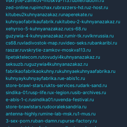
vskrytie-zamkov-moskva-113.ru
biletnadom.ru
zed-online.ru
pimchax.ru
brazzers-hd.ru
z-host.ru
kitubeu2kuhnyanazakaz.ru
naperekate.ru
kuhnyaofabrikaufabrik.ru
kitubeu-2-kuhnyanazakaz.ru
xehyroo-5-kuhnyanazakaz.ru
cs-68.ru
guzywia-4-kuhnyanazakaz.ru
mir-tk.ru
vlknrussia.ru
cs68.ru
vladivostok-map.ru
video-seks.ru
bankaribi.ru
raszar.ru
vskrytie-zamkov-moskva113.ru
lipetsktelecom.ru
tovudyi4kuhnyanazakaz.ru
seksuzb.ru
guzywia4kuhnyanazakaz.ru
fabrikaofabrikaokuhny.ru
kuhnyaekuhnyaafabrika.ru
kuhnyaykuhnyayfabrika.ru
e-abis1c.ru
store-brawl-stars.ru
kts-services.ru
dark-sand.ru
sindika-01.ru
sp-life.ru
x-legion.ru
sib-archives.ru
e-abis-1-c.ru
sindika01.ru
venda-festival.ru
store-brawlstars.ru
dooraleksandria.ru
antenna-highly.ru
mine-lab-msk.ru
1-mus.ru
3-sex-porn.ru
ban-damn.ru
purse-factory.ru