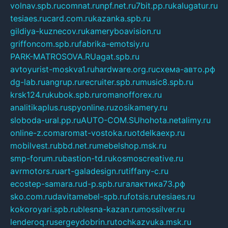
volnav.spb.ru
comnat.ru
npf.net.ru
7bit.pp.ru
kalugatur.ru
tesiaes.ru
card.com.ru
kazanka.spb.ru
gildiya-kuznecov.ru
kameryboavision.ru
griffoncom.spb.ru
fabrika-emotsiy.ru
PARK-MATROSOVA.RU
agat.spb.ru
avtoyurist-moskva1.ru
hardware.org.ru
схема-авто.рф
dg-lab.ru
angrup.ru
recruiter.spb.ru
music8.spb.ru
krsk124.ru
kubok.spb.ru
romanofforex.ru
analitikaplus.ru
spyonline.ru
zosikamery.ru
sloboda-ural.pp.ru
AUTO-COM.SU
hohota.net
alimy.ru
online-z.com
aromat-vostoka.ru
otdelkaexp.ru
mobilvest.ru
bbd.net.ru
mebelshop.msk.ru
smp-forum.ru
bastion-td.ru
kosmoscreative.ru
avrmotors.ru
art-galadesign.ru
tiffany-c.ru
ecostep-samara.ru
d-p.spb.ru
галактика73.рф
sko.com.ru
davitamebel-spb.ru
fotsis.ru
tesiaes.ru
kokoroyari.spb.ru
blesna-kazan.ru
mossilver.ru
lenderoq.ru
sergeydobrin.ru
tochkazvuka.msk.ru