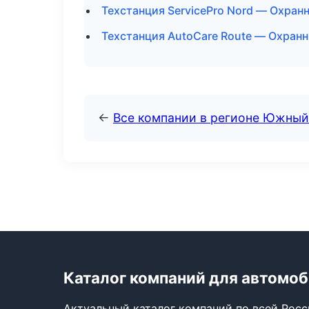
Техстанция ServicePro Nord — Охран
Техстанция AutoCare Route — Охран
←
Все компании в регионе Южный
Каталог компаний для автомо
Актуальный каталог компаний по всей Рос