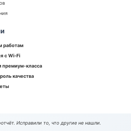
ов
ния
ми
м работам
 с Wi‑Fi
м премиум-класса
роль качества
меты
тчёт. Исправили то, что другие не нашли.