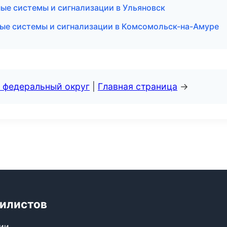
ные системы и сигнализации в Ульяновск
ные системы и сигнализации в Комсомольск-на-Амуре
 федеральный округ
|
Главная страница
→
билистов
сии