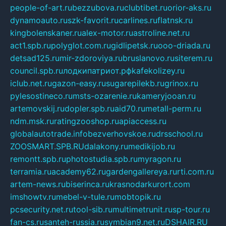
people-of-art.ru
bezzubova.ru
clubtibet.ru
orior-aks.ru
dynamoauto.ru
szk-favorit.ru
carlines.ru
flatnsk.ru
kingbolenskaner.ru
alex-motor.ru
astroline.net.ru
act1.spb.ru
polyglot.com.ru
gidlipetsk.ru
ooo-driada.ru
detsad125.ru
mir-zdoroviya.ru
bruslanovo.ru
siterem.ru
council.spb.ru
лодкипатриот.рф
kafekolizey.ru
iclub.net.ru
gazon-easy.ru
sugarepilekb.ru
grinox.ru
pylesostineco.ru
msts-ozarenie.ru
kameryjooan.ru
artemovskij.ru
dopler.spb.ru
aid70.ru
metall-perm.ru
ndm.msk.ru
ratingzooshop.ru
apiaccess.ru
globalautotrade.info
bezverhovskoe.ru
drsschool.ru
ZOOSMART.SPB.RU
dalakony.ru
medikijob.ru
remontt.spb.ru
photostudia.spb.ru
myragon.ru
terramia.ru
academy62.ru
gardengallereya.ru
rti.com.ru
artem-news.ru
biserinca.ru
krasnodarkurort.com
imshowtv.ru
mebel-v-tule.ru
mobtopik.ru
pcsecurity.net.ru
tool-sib.ru
multimetrunit.ru
sp-tour.ru
fan-cs.ru
santeh-russia.ru
symbian9.net.ru
DSHAIR.RU