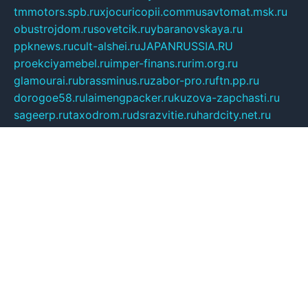
tmmotors.spb.ru
xjocuricopii.com
musavtomat.msk.ru
obustrojdom.ru
sovetcik.ru
ybaranovskaya.ru
ppknews.ru
cult-alshei.ru
JAPANRUSSIA.RU
proekciyamebel.ru
imper-finans.ru
rim.org.ru
glamourai.ru
brassminus.ru
zabor-pro.ru
ftn.pp.ru
dorogoe58.ru
laimengpacker.ru
kuzova-zapchasti.ru
sageerp.ru
taxodrom.ru
dsrazvitie.ru
hardcity.net.ru
ratinghomegames.ru
topservice25.ru
gubernyan.ru
gtglasslined.ru
ii4.ru
tssport.spb.ru
andorra24.com
blackwallstreet.ru
oboimos.ru
optim-doors.com.ru
ikuch.ru
nycr.org.ru
npa21.ru
vremya-ch.spb.ru
desert000.ru
ivtorgi.ru
ifiori.ru
catalog-statei.ru
dcv.org.ru
spetsmaster174.ru
ipkameryhiseeu.ru
dum26.ru
ruspol.spb.ru
fr-opendp.ru
kam-solnyshko.ru
cheyenne-arapaho.ru
sevzapmetal.spb.ru
ted-lapidus.spb.ru
parasite-eliminator.ru
sigma-complete.ru
modernworld.ru
dama-moda.ru
eholot-group.ru
sk-nvkz.ru
DRONGOLD.RU