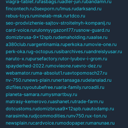
viagra-tablet.ru
fasbags.ru
adler-jun.ru
bandamn.ru
fincontech.ru
3sexporn.ru
1mus.ru
darksand.ru
rebus-toys.ru
minelab-msk.ru
rtdco.ru
seo-prodvizhenie-sajtov-stroitelnyh-kompanij.ru
card-voice.ru
rulonnyygazon177.ru
snow-guard.ru
domizbrusa-9x12spb.ru
demaholding.ru
aalse.ru
a380club.ru
argentinamia.ru
perkoka.ru
movie-one.ru
perk-oka.ru
g-octopus.ru
sibarchives.ru
andreislyusar.ru
naruto-x.ru
pursefactory.ru
tor-lyubov-i-grom.ru
spayderhed-2022.ru
movieone.ru
evro-dez.ru
webamator.ru
ma-absolut1.ru
avtopomosch27.ru
nv-750.ru
news-plain.ru
nertansaga.ru
delanalad.ru
dizfiles.ru
youtubefree.ru
aria-family.ru
roadli.ru
planeta-samara.ru
mysmartbuy.ru
matrasy-kemerovo.ru
ashanet.ru
trade-farm.ru
dotcustoms.ru
domizbrusa9x12spb.ru
autodamp.ru
narasimha.ru
djcommodities.ru
nv750.ru
x-ton.ru
newsplain.ru
cardvoice.ru
modopaper.ru
manunae.ru