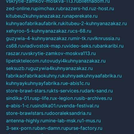
vskrytie-zamkov-moskva-113.ru
biletnadom.ru
zed-online.ru
pimchax.ru
brazzers-hd.ru
z-host.ru
kitubeu2kuhnyanazakaz.ru
naperekate.ru
kuhnyaofabrikaufabrik.ru
kitubeu-2-kuhnyanazakaz.ru
xehyroo-5-kuhnyanazakaz.ru
cs-68.ru
guzywia-4-kuhnyanazakaz.ru
mir-tk.ru
vlknrussia.ru
cs68.ru
vladivostok-map.ru
video-seks.ru
bankaribi.ru
raszar.ru
vskrytie-zamkov-moskva113.ru
lipetsktelecom.ru
tovudyi4kuhnyanazakaz.ru
seksuzb.ru
guzywia4kuhnyanazakaz.ru
fabrikaofabrikaokuhny.ru
kuhnyaekuhnyaafabrika.ru
kuhnyaykuhnyayfabrika.ru
e-abis1c.ru
store-brawl-stars.ru
kts-services.ru
dark-sand.ru
sindika-01.ru
sp-life.ru
x-legion.ru
sib-archives.ru
e-abis-1-c.ru
sindika01.ru
venda-festival.ru
store-brawlstars.ru
dooraleksandria.ru
antenna-highly.ru
mine-lab-msk.ru
1-mus.ru
3-sex-porn.ru
ban-damn.ru
purse-factory.ru