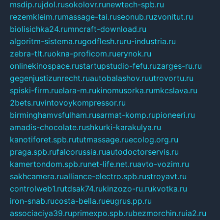
msdip.ru
jdol.ru
sokolovr.ru
newtech-spb.ru
rezemkleim.ru
massage-tai.ru
seonub.ru
zvonitut.ru
biolisichka24.ru
mncraft-download.ru
algoritm-sistema.ru
godflesh.ru
ru-industria.ru
zebra-tlt.ru
okna-proficom.ru
erynok.ru
onlinekinospace.ru
startupstudio-fefu.ru
zarges-ru.ru
gegenjustizunrecht.ru
autobalashov.ru
utrovortu.ru
spiski-firm.ru
elara-m.ru
kinomusorka.ru
mkcslava.ru
2bets.ru
vintovoykompressor.ru
birminghamvsfulham.ru
sarmat-komp.ru
pioneeri.ru
amadis-chocolate.ru
shkurki-karakulya.ru
kanotiforet.spb.ru
tutmassage.ru
ecolog.org.ru
praga.spb.ru
falcorussia.ru
autodoctorservis.ru
kamertondom.spb.ru
net-life.net.ru
avto-vozim.ru
sakhcamera.ru
alliance-electro.spb.ru
stroyavt.ru
controlweb1.ru
tdsak74.ru
kinzozo-ru.ru
kvotka.ru
iron-snab.ru
costa-bella.ru
eugrus.pp.ru
associaciya39.ru
primexpo.spb.ru
bezmorchin.ru
ia2.ru