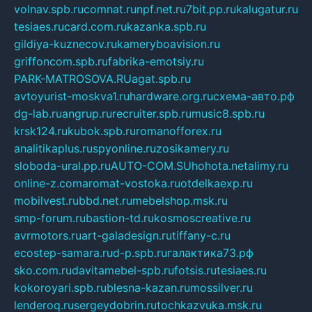
volnav.spb.ru
comnat.ru
npf.net.ru
7bit.pp.ru
kalugatur.ru
tesiaes.ru
card.com.ru
kazanka.spb.ru
gildiya-kuznecov.ru
kameryboavision.ru
griffoncom.spb.ru
fabrika-emotsiy.ru
PARK-MATROSOVA.RU
agat.spb.ru
avtoyurist-moskva1.ru
hardware.org.ru
схема-авто.рф
dg-lab.ru
angrup.ru
recruiter.spb.ru
music8.spb.ru
krsk124.ru
kubok.spb.ru
romanofforex.ru
analitikaplus.ru
spyonline.ru
zosikamery.ru
sloboda-ural.pp.ru
AUTO-COM.SU
hohota.net
alimy.ru
online-z.com
aromat-vostoka.ru
otdelkaexp.ru
mobilvest.ru
bbd.net.ru
mebelshop.msk.ru
smp-forum.ru
bastion-td.ru
kosmoscreative.ru
avrmotors.ru
art-galadesign.ru
tiffany-c.ru
ecostep-samara.ru
d-p.spb.ru
галактика73.рф
sko.com.ru
davitamebel-spb.ru
fotsis.ru
tesiaes.ru
kokoroyari.spb.ru
blesna-kazan.ru
mossilver.ru
lenderoq.ru
sergeydobrin.ru
tochkazvuka.msk.ru