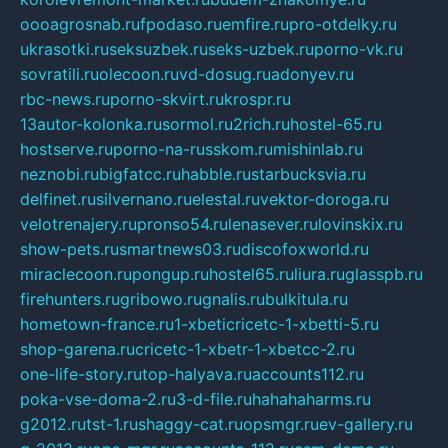
oooagrosnab.ru
fpodaso.ru
emfire.ru
pro-otdelky.ru
ukrasotki.ru
seksuzbek.ru
seks-uzbek.ru
porno-vk.ru
sovratili.ru
olecoon.ru
vd-dosug.ru
adonyev.ru
rbc-news.ru
porno-skvirt.ru
krospr.ru
13autor-kolonka.ru
sormol.ru
2rich.ru
hostel-65.ru
hostserve.ru
porno-na-russkom.ru
mishinlab.ru
neznobi.ru
bigfatcc.ru
habble.ru
starbucksvia.ru
delfinet.ru
silvernano.ru
elestal.ru
vektor-doroga.ru
velotrenajery.ru
pronso54.ru
lenasever.ru
lovinskix.ru
show-pets.ru
smartnews03.ru
discofoxworld.ru
miraclecoon.ru
pongup.ru
hostel65.ru
liura.ru
glasspb.ru
firehunters.ru
gribowo.ru
gnalis.ru
bulkitula.ru
hometown-france.ru
1-xbeticricetc-1-xbetti-5.ru
shop-garena.ru
cricetc-1-xbetr-1-xbetcc-2.ru
one-life-story.ru
top-halyava.ru
accounts112.ru
poka-vse-doma-2.ru
3-d-file.ru
hahahaharms.ru
g2012.ru
tst-1.ru
shaggy-cat.ru
opsmgr.ru
ev-gallery.ru