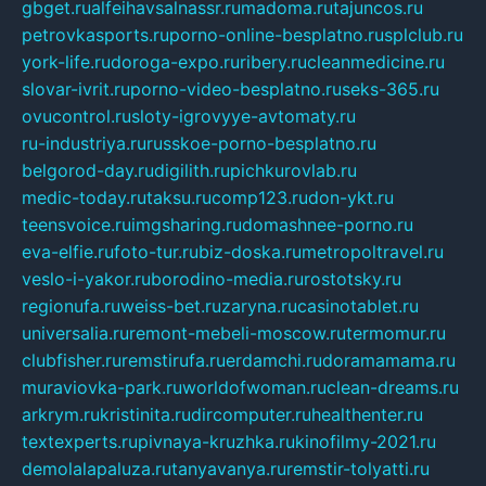
gbget.ru
alfeihavsalnassr.ru
madoma.ru
tajuncos.ru
petrovkasports.ru
porno-online-besplatno.ru
splclub.ru
york-life.ru
doroga-expo.ru
ribery.ru
cleanmedicine.ru
slovar-ivrit.ru
porno-video-besplatno.ru
seks-365.ru
ovucontrol.ru
sloty-igrovyye-avtomaty.ru
ru-industriya.ru
russkoe-porno-besplatno.ru
belgorod-day.ru
digilith.ru
pichkurovlab.ru
medic-today.ru
taksu.ru
comp123.ru
don-ykt.ru
teensvoice.ru
imgsharing.ru
domashnee-porno.ru
eva-elfie.ru
foto-tur.ru
biz-doska.ru
metropoltravel.ru
veslo-i-yakor.ru
borodino-media.ru
rostotsky.ru
regionufa.ru
weiss-bet.ru
zaryna.ru
casinotablet.ru
universalia.ru
remont-mebeli-moscow.ru
termomur.ru
clubfisher.ru
remstirufa.ru
erdamchi.ru
doramamama.ru
muraviovka-park.ru
worldofwoman.ru
clean-dreams.ru
arkrym.ru
kristinita.ru
dircomputer.ru
healthenter.ru
textexperts.ru
pivnaya-kruzhka.ru
kinofilmy-2021.ru
demolalapaluza.ru
tanyavanya.ru
remstir-tolyatti.ru