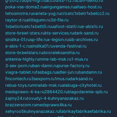
g-2012.ru
ops-mgr.ru
accounts-112.ru
csm-demo.ru
poka-vse-doma2.ru
airgungames.ru
allseo-host.ru
tehosmotre.ru
varieta-yug.ru
cricetc1xbetr1xbetcc2.ru
raytor-d.ru
atillagunn.ru
3d-file.ru
1xbeticricetc1xbetti5.ru
uafoot-statti.ru
e-abis1c.ru
store-brawl-stars.ru
kts-services.ru
dark-sand.ru
sindika-01.ru
sp-life.ru
x-legion.ru
sib-archives.ru
e-abis-1-c.ru
sindika01.ru
venda-festival.ru
store-brawlstars.ru
dooraleksandria.ru
antenna-highly.ru
mine-lab-msk.ru
1-mus.ru
3-sex-porn.ru
ban-damn.ru
purse-factory.ru
viagra-tablet.ru
fasbags.ru
adler-jun.ru
bandamn.ru
fincontech.ru
3sexporn.ru
1mus.ru
darksand.ru
rebus-toys.ru
minelab-msk.ru
alabuga-cityhotel.ru
medsprawo-4-ka.ru
2864420.ru
blagodarenie-spb.ru
zajmy24.ru
tovudyi-4-kuhnyanazakaz.ru
brazzerscom.ru
medsprawo4ka.ru
xehyroo5kuhnyanazakaz.ru
fabrikayfabrikaefabrika.ru