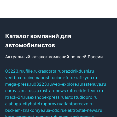
Каталог компаний для
автомобилистов
Актуальный каталог компаний по всей России
03223.ru
ufille.ru
krasotata.ru
prazdnikdushi.ru
veetbox.ru
cinemapost.ru
ciam-fr.ru
kraft-you.ru
mega-press.ru
03223.ru
web-explore.ru
rastenuya.ru
eurovision-russia.ru
strah-news.ru
freeride-team.ru
itrack-24.ru
sexshopexpress.ru
autostudiopro.ru
alabuga-cityhotel.ru
pornv.ru
atlantpereezd.ru
bud-em-znakomye.ru
a-cdc.ru
elektrostal-news.ru
korolevremont-market.ru
budem-znakomye.ru