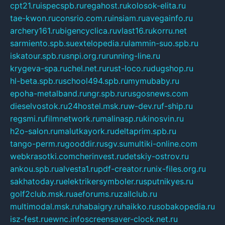
cpt21.ru
ispecspb.ru
regahost.ru
kolosok-elita.ru
tae-kwon.ru
consrio.com.ru
insiam.ru
avegainfo.ru
archery161.ru
bigencyclica.ru
vlast16.ru
korru.net
sarmiento.spb.su
extelopedia.ru
lammin-suo.spb.ru
iskatour.spb.ru
snpi.org.ru
running-line.ru
krygeva-spa.ru
chel.net.ru
rust-loco.ru
dugshop.ru
hl-beta.spb.ru
school494.spb.ru
mymubaby.ru
epoha-metalband.ru
ngr.spb.ru
rusgosnews.com
dieselvostok.ru
24hostel.msk.ru
w-dev.ru
f-ship.ru
regsmi.ru
filmnetwork.ru
malinasp.ru
kinosvin.ru
h2o-salon.ru
malutkayork.ru
deltaprim.spb.ru
tango-perm.ru
gooddir.ru
sgv.su
multiki-online.com
webkrasotki.com
cherinvest.ru
detskiy-ostrov.ru
ankou.spb.ru
alvesta1.ru
pdf-creator.ru
nix-files.org.ru
sakhatoday.ru
elektrikersymboler.ru
sputnikyes.ru
golf2club.msk.ru
aeforums.ru
zallclub.ru
multimodal.msk.ru
habaigry.ru
haikko.ru
sobakopedia.ru
isz-fest.ru
ewnc.info
screensaver-clock.net.ru