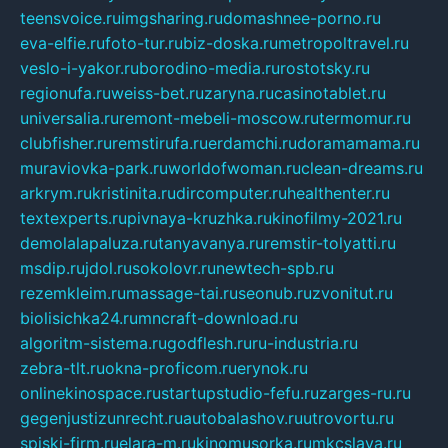
teensvoice.ru
imgsharing.ru
domashnee-porno.ru
eva-elfie.ru
foto-tur.ru
biz-doska.ru
metropoltravel.ru
veslo-i-yakor.ru
borodino-media.ru
rostotsky.ru
regionufa.ru
weiss-bet.ru
zaryna.ru
casinotablet.ru
universalia.ru
remont-mebeli-moscow.ru
termomur.ru
clubfisher.ru
remstirufa.ru
erdamchi.ru
doramamama.ru
muraviovka-park.ru
worldofwoman.ru
clean-dreams.ru
arkrym.ru
kristinita.ru
dircomputer.ru
healthenter.ru
textexperts.ru
pivnaya-kruzhka.ru
kinofilmy-2021.ru
demolalapaluza.ru
tanyavanya.ru
remstir-tolyatti.ru
msdip.ru
jdol.ru
sokolovr.ru
newtech-spb.ru
rezemkleim.ru
massage-tai.ru
seonub.ru
zvonitut.ru
biolisichka24.ru
mncraft-download.ru
algoritm-sistema.ru
godflesh.ru
ru-industria.ru
zebra-tlt.ru
okna-proficom.ru
erynok.ru
onlinekinospace.ru
startupstudio-fefu.ru
zarges-ru.ru
gegenjustizunrecht.ru
autobalashov.ru
utrovortu.ru
spiski-firm.ru
elara-m.ru
kinomusorka.ru
mkcslava.ru