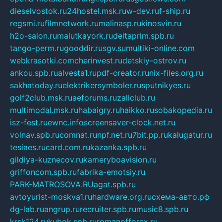
dieselvostok.ru
24hostel.msk.ru
w-dev.ru
f-ship.ru
regsmi.ru
filmnetwork.ru
malinasp.ru
kinosvin.ru
h2o-salon.ru
malutkayork.ru
deltaprim.spb.ru
tango-perm.ru
gooddir.ru
sgv.su
multiki-online.com
webkrasotki.com
cherinvest.ru
detskiy-ostrov.ru
ankou.spb.ru
alvesta1.ru
pdf-creator.ru
nix-files.org.ru
sakhatoday.ru
elektrikersymboler.ru
sputnikyes.ru
golf2club.msk.ru
aeforums.ru
zallclub.ru
multimodal.msk.ru
habaigry.ru
haikko.ru
sobakopedia.ru
isz-fest.ru
ewnc.info
screensaver-clock.net.ru
volnav.spb.ru
comnat.ru
npf.net.ru
7bit.pp.ru
kalugatur.ru
tesiaes.ru
card.com.ru
kazanka.spb.ru
gildiya-kuznecov.ru
kameryboavision.ru
griffoncom.spb.ru
fabrika-emotsiy.ru
PARK-MATROSOVA.RU
agat.spb.ru
avtoyurist-moskva1.ru
hardware.org.ru
схема-авто.рф
dg-lab.ru
angrup.ru
recruiter.spb.ru
music8.spb.ru
krsk124.ru
kubok.spb.ru
romanofforex.ru