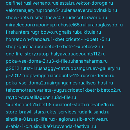
delfinet.ru
silvernano.ru
elestal.ru
vektor-doroga.ru
velotrenajery.ru
pronso54.ru
lenasever.ru
lovinskix.ru
show-pets.ru
smartnews03.ru
discofoxworld.ru
miraclecoon.ru
pongup.ru
hostel65.ru
liura.ru
glasspb.ru
firehunters.ru
gribowo.ru
gnalis.ru
bulkitula.ru
hometown-france.ru
1-xbeticricetc-1-xbetti-5.ru
shop-garena.ru
cricetc-1-xbetr-1-xbetcc-2.ru
one-life-story.ru
top-halyava.ru
accounts112.ru
poka-vse-doma-2.ru
3-d-file.ru
hahahaharms.ru
g2012.ru
tst-1.ru
shaggy-cat.ru
opsmgr.ru
ev-gallery.ru
g-2012.ru
ops-mgr.ru
accounts-112.ru
csm-demo.ru
poka-vse-doma2.ru
airgungames.ru
allseo-host.ru
tehosmotre.ru
varieta-yug.ru
cricetc1xbetr1xbetcc2.ru
raytor-d.ru
atillagunn.ru
3d-file.ru
1xbeticricetc1xbetti5.ru
uafoot-statti.ru
e-abis1c.ru
store-brawl-stars.ru
kts-services.ru
dark-sand.ru
sindika-01.ru
sp-life.ru
x-legion.ru
sib-archives.ru
e-abis-1-c.ru
sindika01.ru
venda-festival.ru