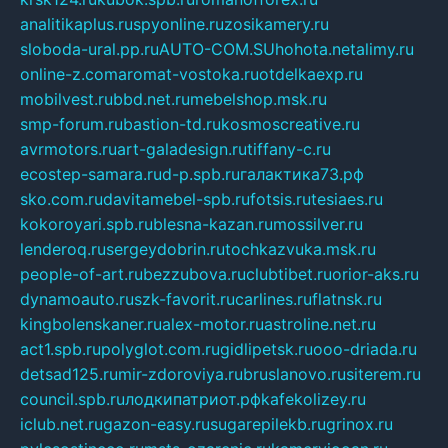
analitikaplus.ru
spyonline.ru
zosikamery.ru
sloboda-ural.pp.ru
AUTO-COM.SU
hohota.net
alimy.ru
online-z.com
aromat-vostoka.ru
otdelkaexp.ru
mobilvest.ru
bbd.net.ru
mebelshop.msk.ru
smp-forum.ru
bastion-td.ru
kosmoscreative.ru
avrmotors.ru
art-galadesign.ru
tiffany-c.ru
ecostep-samara.ru
d-p.spb.ru
галактика73.рф
sko.com.ru
davitamebel-spb.ru
fotsis.ru
tesiaes.ru
kokoroyari.spb.ru
blesna-kazan.ru
mossilver.ru
lenderoq.ru
sergeydobrin.ru
tochkazvuka.msk.ru
people-of-art.ru
bezzubova.ru
clubtibet.ru
orior-aks.ru
dynamoauto.ru
szk-favorit.ru
carlines.ru
flatnsk.ru
kingbolenskaner.ru
alex-motor.ru
astroline.net.ru
act1.spb.ru
polyglot.com.ru
gidlipetsk.ru
ooo-driada.ru
detsad125.ru
mir-zdoroviya.ru
bruslanovo.ru
siterem.ru
council.spb.ru
лодкипатриот.рф
kafekolizey.ru
iclub.net.ru
gazon-easy.ru
sugarepilekb.ru
grinox.ru