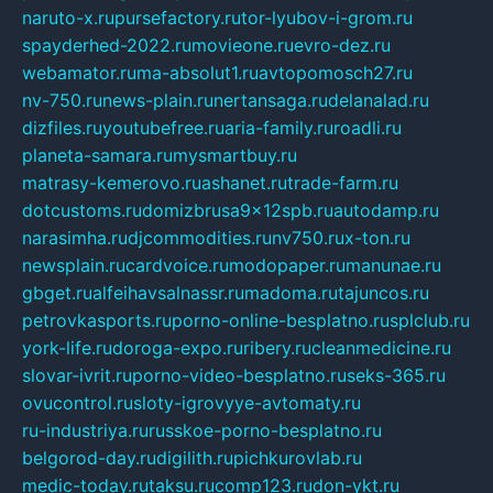
naruto-x.ru
pursefactory.ru
tor-lyubov-i-grom.ru
spayderhed-2022.ru
movieone.ru
evro-dez.ru
webamator.ru
ma-absolut1.ru
avtopomosch27.ru
nv-750.ru
news-plain.ru
nertansaga.ru
delanalad.ru
dizfiles.ru
youtubefree.ru
aria-family.ru
roadli.ru
planeta-samara.ru
mysmartbuy.ru
matrasy-kemerovo.ru
ashanet.ru
trade-farm.ru
dotcustoms.ru
domizbrusa9x12spb.ru
autodamp.ru
narasimha.ru
djcommodities.ru
nv750.ru
x-ton.ru
newsplain.ru
cardvoice.ru
modopaper.ru
manunae.ru
gbget.ru
alfeihavsalnassr.ru
madoma.ru
tajuncos.ru
petrovkasports.ru
porno-online-besplatno.ru
splclub.ru
york-life.ru
doroga-expo.ru
ribery.ru
cleanmedicine.ru
slovar-ivrit.ru
porno-video-besplatno.ru
seks-365.ru
ovucontrol.ru
sloty-igrovyye-avtomaty.ru
ru-industriya.ru
russkoe-porno-besplatno.ru
belgorod-day.ru
digilith.ru
pichkurovlab.ru
medic-today.ru
taksu.ru
comp123.ru
don-ykt.ru