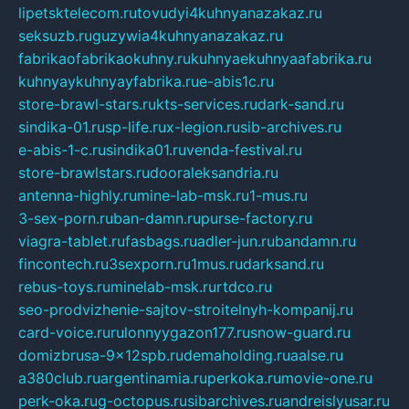
lipetsktelecom.ru
tovudyi4kuhnyanazakaz.ru
seksuzb.ru
guzywia4kuhnyanazakaz.ru
fabrikaofabrikaokuhny.ru
kuhnyaekuhnyaafabrika.ru
kuhnyaykuhnyayfabrika.ru
e-abis1c.ru
store-brawl-stars.ru
kts-services.ru
dark-sand.ru
sindika-01.ru
sp-life.ru
x-legion.ru
sib-archives.ru
e-abis-1-c.ru
sindika01.ru
venda-festival.ru
store-brawlstars.ru
dooraleksandria.ru
antenna-highly.ru
mine-lab-msk.ru
1-mus.ru
3-sex-porn.ru
ban-damn.ru
purse-factory.ru
viagra-tablet.ru
fasbags.ru
adler-jun.ru
bandamn.ru
fincontech.ru
3sexporn.ru
1mus.ru
darksand.ru
rebus-toys.ru
minelab-msk.ru
rtdco.ru
seo-prodvizhenie-sajtov-stroitelnyh-kompanij.ru
card-voice.ru
rulonnyygazon177.ru
snow-guard.ru
domizbrusa-9x12spb.ru
demaholding.ru
aalse.ru
a380club.ru
argentinamia.ru
perkoka.ru
movie-one.ru
perk-oka.ru
g-octopus.ru
sibarchives.ru
andreislyusar.ru