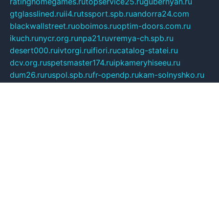
ratinghomegames.ru
topservice25.ru
gubernyan.ru
gtglasslined.ru
ii4.ru
tssport.spb.ru
andorra24.com
blackwallstreet.ru
oboimos.ru
optim-doors.com.ru
ikuch.ru
nycr.org.ru
npa21.ru
vremya-ch.spb.ru
desert000.ru
ivtorgi.ru
ifiori.ru
catalog-statei.ru
dcv.org.ru
spetsmaster174.ru
ipkameryhiseeu.ru
dum26.ru
ruspol.spb.ru
fr-opendp.ru
kam-solnyshko.ru
cheyenne-arapaho.ru
sevzapmetal.spb.ru
ted-lapidus.spb.ru
parasite-eliminator.ru
sigma-complete.ru
modernworld.ru
dama-moda.ru
eholot-group.ru
sk-nvkz.ru
DRONGOLD.RU
democratia2.ru
i-farmer.ru
mass-sport.org
jablonex.spb.ru
bookmess.ru
linkword.ru
refineua.com.ru
cs-spec.net.ru
altay-mebel.ru
DNK-THEATRE.RU
mechaniks.spb.ru
ipcamtechage.ru
skosta.ru
a-sun.ru
stroy-ldsp.ru
snowlands.org.ru
childrensshoes.ru
mrlizzy.ru
mebelsofiakrd.ru
bulizhenko.ru
rumantick.net.ru
mtszerno.ru