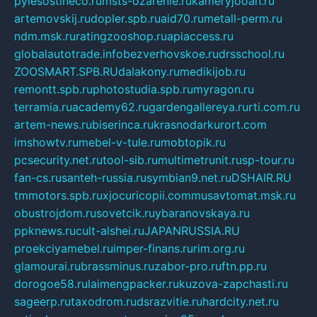
pylesostineco.ru
msts-ozarenie.ru
kameryjooan.ru
artemovskij.ru
dopler.spb.ru
aid70.ru
metall-perm.ru
ndm.msk.ru
ratingzooshop.ru
apiaccess.ru
globalautotrade.info
bezverhovskoe.ru
drsschool.ru
ZOOSMART.SPB.RU
dalakony.ru
medikijob.ru
remontt.spb.ru
photostudia.spb.ru
myragon.ru
terramia.ru
academy62.ru
gardengallereya.ru
rti.com.ru
artem-news.ru
biserinca.ru
krasnodarkurort.com
imshowtv.ru
mebel-v-tule.ru
mobtopik.ru
pcsecurity.net.ru
tool-sib.ru
multimetrunit.ru
sp-tour.ru
fan-cs.ru
santeh-russia.ru
symbian9.net.ru
DSHAIR.RU
tmmotors.spb.ru
xjocuricopii.com
musavtomat.msk.ru
obustrojdom.ru
sovetcik.ru
ybaranovskaya.ru
ppknews.ru
cult-alshei.ru
JAPANRUSSIA.RU
proekciyamebel.ru
imper-finans.ru
rim.org.ru
glamourai.ru
brassminus.ru
zabor-pro.ru
ftn.pp.ru
dorogoe58.ru
laimengpacker.ru
kuzova-zapchasti.ru
sageerp.ru
taxodrom.ru
dsrazvitie.ru
hardcity.net.ru