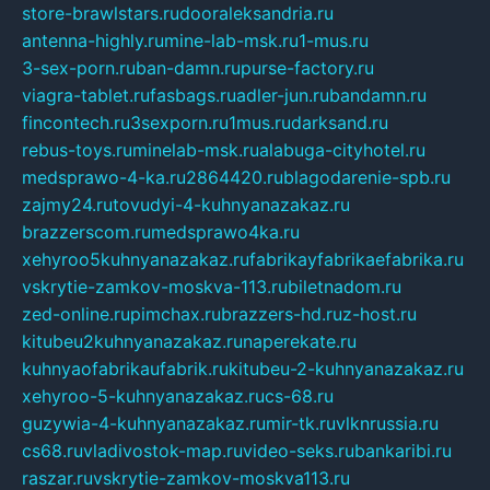
store-brawlstars.ru
dooraleksandria.ru
antenna-highly.ru
mine-lab-msk.ru
1-mus.ru
3-sex-porn.ru
ban-damn.ru
purse-factory.ru
viagra-tablet.ru
fasbags.ru
adler-jun.ru
bandamn.ru
fincontech.ru
3sexporn.ru
1mus.ru
darksand.ru
rebus-toys.ru
minelab-msk.ru
alabuga-cityhotel.ru
medsprawo-4-ka.ru
2864420.ru
blagodarenie-spb.ru
zajmy24.ru
tovudyi-4-kuhnyanazakaz.ru
brazzerscom.ru
medsprawo4ka.ru
xehyroo5kuhnyanazakaz.ru
fabrikayfabrikaefabrika.ru
vskrytie-zamkov-moskva-113.ru
biletnadom.ru
zed-online.ru
pimchax.ru
brazzers-hd.ru
z-host.ru
kitubeu2kuhnyanazakaz.ru
naperekate.ru
kuhnyaofabrikaufabrik.ru
kitubeu-2-kuhnyanazakaz.ru
xehyroo-5-kuhnyanazakaz.ru
cs-68.ru
guzywia-4-kuhnyanazakaz.ru
mir-tk.ru
vlknrussia.ru
cs68.ru
vladivostok-map.ru
video-seks.ru
bankaribi.ru
raszar.ru
vskrytie-zamkov-moskva113.ru