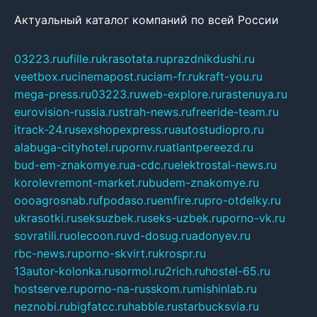
Актуальный каталог компаний по всей России
03223.ru
ufille.ru
krasotata.ru
prazdnikdushi.ru
veetbox.ru
cinemapost.ru
ciam-fr.ru
kraft-you.ru
mega-press.ru
03223.ru
web-explore.ru
rastenuya.ru
eurovision-russia.ru
strah-news.ru
freeride-team.ru
itrack-24.ru
sexshopexpress.ru
autostudiopro.ru
alabuga-cityhotel.ru
pornv.ru
atlantpereezd.ru
bud-em-znakomye.ru
a-cdc.ru
elektrostal-news.ru
korolevremont-market.ru
budem-znakomye.ru
oooagrosnab.ru
fpodaso.ru
emfire.ru
pro-otdelky.ru
ukrasotki.ru
seksuzbek.ru
seks-uzbek.ru
porno-vk.ru
sovratili.ru
olecoon.ru
vd-dosug.ru
adonyev.ru
rbc-news.ru
porno-skvirt.ru
krospr.ru
13autor-kolonka.ru
sormol.ru
2rich.ru
hostel-65.ru
hostserve.ru
porno-na-russkom.ru
mishinlab.ru
neznobi.ru
bigfatcc.ru
habble.ru
starbucksvia.ru