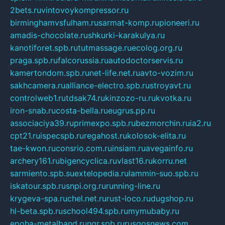
2bets.ru
vintovoykompressor.ru
birminghamvsfulham.ru
sarmat-komp.ru
pioneeri.ru
amadis-chocolate.ru
shkurki-karakulya.ru
kanotiforet.spb.ru
tutmassage.ru
ecolog.org.ru
praga.spb.ru
falcorussia.ru
autodoctorservis.ru
kamertondom.spb.ru
net-life.net.ru
avto-vozim.ru
sakhcamera.ru
alliance-electro.spb.ru
stroyavt.ru
controlweb1.ru
tdsak74.ru
kinzozo-ru.ru
kvotka.ru
iron-snab.ru
costa-bella.ru
eugrus.pp.ru
associaciya39.ru
primexpo.spb.ru
bezmorchin.ru
ia2.ru
cpt21.ru
ispecspb.ru
regahost.ru
kolosok-elita.ru
tae-kwon.ru
consrio.com.ru
insiam.ru
avegainfo.ru
archery161.ru
bigencyclica.ru
vlast16.ru
korru.net
sarmiento.spb.su
extelopedia.ru
lammin-suo.spb.ru
iskatour.spb.ru
snpi.org.ru
running-line.ru
krygeva-spa.ru
chel.net.ru
rust-loco.ru
dugshop.ru
hl-beta.spb.ru
school494.spb.ru
mymubaby.ru
epoha-metalband.ru
ngr.spb.ru
rusgosnews.com