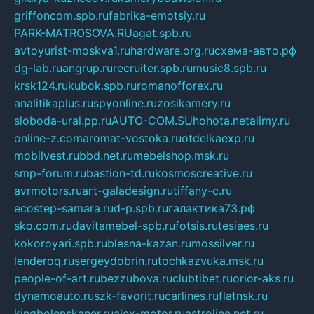
griffoncom.spb.ru
fabrika-emotsiy.ru
PARK-MATROSOVA.RU
agat.spb.ru
avtoyurist-moskva1.ru
hardware.org.ru
схема-авто.рф
dg-lab.ru
angrup.ru
recruiter.spb.ru
music8.spb.ru
krsk124.ru
kubok.spb.ru
romanofforex.ru
analitikaplus.ru
spyonline.ru
zosikamery.ru
sloboda-ural.pp.ru
AUTO-COM.SU
hohota.net
alimy.ru
online-z.com
aromat-vostoka.ru
otdelkaexp.ru
mobilvest.ru
bbd.net.ru
mebelshop.msk.ru
smp-forum.ru
bastion-td.ru
kosmoscreative.ru
avrmotors.ru
art-galadesign.ru
tiffany-c.ru
ecostep-samara.ru
d-p.spb.ru
галактика73.рф
sko.com.ru
davitamebel-spb.ru
fotsis.ru
tesiaes.ru
kokoroyari.spb.ru
blesna-kazan.ru
mossilver.ru
lenderoq.ru
sergeydobrin.ru
tochkazvuka.msk.ru
people-of-art.ru
bezzubova.ru
clubtibet.ru
orior-aks.ru
dynamoauto.ru
szk-favorit.ru
carlines.ru
flatnsk.ru
kingbolenskaner.ru
alex-motor.ru
astroline.net.ru