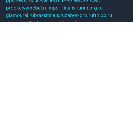
ppknews.ru
cult-alshei.ru
JAPANRUSSIA.RU
proekciyamebel.ru
imper-finans.ru
rim.org.ru
glamourai.ru
brassminus.ru
zabor-pro.ru
ftn.pp.ru
dorogoe58.ru
laimengpacker.ru
kuzova-zapchasti.ru
sageerp.ru
taxodrom.ru
dsrazvitie.ru
hardcity.net.ru
ratinghomegames.ru
topservice25.ru
gubernyan.ru
gtglasslined.ru
ii4.ru
tssport.spb.ru
andorra24.com
blackwallstreet.ru
oboimos.ru
optim-doors.com.ru
ikuch.ru
nycr.org.ru
npa21.ru
vremya-ch.spb.ru
desert000.ru
ivtorgi.ru
ifiori.ru
catalog-statei.ru
dcv.org.ru
spetsmaster174.ru
ipkameryhiseeu.ru
dum26.ru
ruspol.spb.ru
fr-opendp.ru
kam-solnyshko.ru
cheyenne-arapaho.ru
sevzapmetal.spb.ru
ted-lapidus.spb.ru
parasite-eliminator.ru
sigma-complete.ru
modernworld.ru
dama-moda.ru
eholot-group.ru
sk-nvkz.ru
DRONGOLD.RU
democratia2.ru
i-farmer.ru
mass-sport.org
jablonex.spb.ru
bookmess.ru
linkword.ru