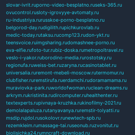
slovar-ivrit.ru
porno-video-besplatno.ru
seks-365.ru
ovucontrol.ru
sloty-igrovyye-avtomaty.ru
ru-industriya.ru
russkoe-porno-besplatno.ru
belgorod-day.ru
digilith.ru
pichkurovlab.ru
medic-today.ru
taksu.ru
comp123.ru
don-ykt.ru
teensvoice.ru
imgsharing.ru
domashnee-porno.ru
eva-elfie.ru
foto-tur.ru
biz-doska.ru
metropoltravel.ru
veslo-i-yakor.ru
borodino-media.ru
rostotsky.ru
regionufa.ru
weiss-bet.ru
zaryna.ru
casinotablet.ru
universalia.ru
remont-mebeli-moscow.ru
termomur.ru
clubfisher.ru
remstirufa.ru
erdamchi.ru
doramamama.ru
muraviovka-park.ru
worldofwoman.ru
clean-dreams.ru
arkrym.ru
kristinita.ru
dircomputer.ru
healthenter.ru
textexperts.ru
pivnaya-kruzhka.ru
kinofilmy-2021.ru
demolalapaluza.ru
tanyavanya.ru
remstir-tolyatti.ru
msdip.ru
jdol.ru
sokolovr.ru
newtech-spb.ru
rezemkleim.ru
massage-tai.ru
seonub.ru
zvonitut.ru
biolisichka24.ru
mncraft-download.ru