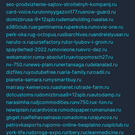
seo-prodvizhenie-sajtov-stroitelnyh-kompanij.ru
card-voice.ru
rulonnyygazon177.ru
snow-guard.ru
domizbrusa-9x12spb.ru
demaholding.ru
aalse.ru
a380club.ru
argentinamia.ru
perkoka.ru
movie-one.ru
perk-oka.ru
g-octopus.ru
sibarchives.ru
andreislyusar.ru
naruto-x.ru
pursefactory.ru
tor-lyubov-i-grom.ru
spayderhed-2022.ru
movieone.ru
evro-dez.ru
webamator.ru
ma-absolut1.ru
avtopomosch27.ru
nv-750.ru
news-plain.ru
nertansaga.ru
delanalad.ru
dizfiles.ru
youtubefree.ru
aria-family.ru
roadli.ru
planeta-samara.ru
mysmartbuy.ru
matrasy-kemerovo.ru
ashanet.ru
trade-farm.ru
dotcustoms.ru
domizbrusa9x12spb.ru
autodamp.ru
narasimha.ru
djcommodities.ru
nv750.ru
x-ton.ru
newsplain.ru
cardvoice.ru
modopaper.ru
manunae.ru
gbget.ru
alfeihavsalnassr.ru
madoma.ru
tajuncos.ru
petrovkasports.ru
porno-online-besplatno.ru
splclub.ru
york-life.ru
doroga-expo.ru
ribery.ru
cleanmedicine.ru