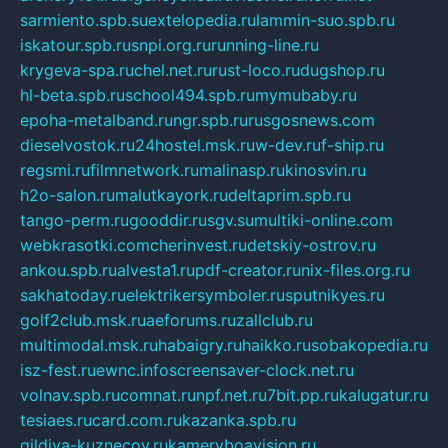
sarmiento.spb.su
extelopedia.ru
lammin-suo.spb.ru
iskatour.spb.ru
snpi.org.ru
running-line.ru
krygeva-spa.ru
chel.net.ru
rust-loco.ru
dugshop.ru
hl-beta.spb.ru
school494.spb.ru
mymubaby.ru
epoha-metalband.ru
ngr.spb.ru
rusgosnews.com
dieselvostok.ru
24hostel.msk.ru
w-dev.ru
f-ship.ru
regsmi.ru
filmnetwork.ru
malinasp.ru
kinosvin.ru
h2o-salon.ru
malutkayork.ru
deltaprim.spb.ru
tango-perm.ru
gooddir.ru
sgv.su
multiki-online.com
webkrasotki.com
cherinvest.ru
detskiy-ostrov.ru
ankou.spb.ru
alvesta1.ru
pdf-creator.ru
nix-files.org.ru
sakhatoday.ru
elektrikersymboler.ru
sputnikyes.ru
golf2club.msk.ru
aeforums.ru
zallclub.ru
multimodal.msk.ru
habaigry.ru
haikko.ru
sobakopedia.ru
isz-fest.ru
ewnc.info
screensaver-clock.net.ru
volnav.spb.ru
comnat.ru
npf.net.ru
7bit.pp.ru
kalugatur.ru
tesiaes.ru
card.com.ru
kazanka.spb.ru
gildiya-kuznecov.ru
kameryboavision.ru