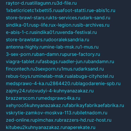
raytor-d.ru
atillagunn.ru
3d-file.ru
1xbeticricetc1xbetti5.ru
uafoot-statti.ru
e-abis1c.ru
store-brawl-stars.ru
kts-services.ru
dark-sand.ru
sindika-01.ru
sp-life.ru
x-legion.ru
sib-archives.ru
e-abis-1-c.ru
sindika01.ru
venda-festival.ru
store-brawlstars.ru
dooraleksandria.ru
antenna-highly.ru
mine-lab-msk.ru
1-mus.ru
3-sex-porn.ru
ban-damn.ru
purse-factory.ru
viagra-tablet.ru
fasbags.ru
adler-jun.ru
bandamn.ru
fincontech.ru
3sexporn.ru
1mus.ru
darksand.ru
rebus-toys.ru
minelab-msk.ru
alabuga-cityhotel.ru
medsprawo-4-ka.ru
2864420.ru
blagodarenie-spb.ru
zajmy24.ru
tovudyi-4-kuhnyanazakaz.ru
brazzerscom.ru
medsprawo4ka.ru
xehyroo5kuhnyanazakaz.ru
fabrikayfabrikaefabrika.ru
vskrytie-zamkov-moskva-113.ru
biletnadom.ru
zed-online.ru
pimchax.ru
brazzers-hd.ru
z-host.ru
kitubeu2kuhnyanazakaz.ru
naperekate.ru