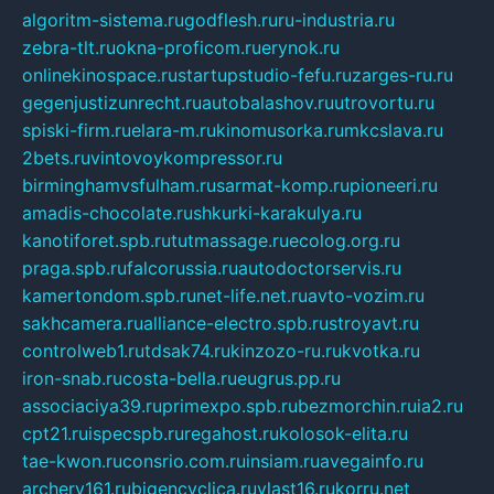
algoritm-sistema.ru
godflesh.ru
ru-industria.ru
zebra-tlt.ru
okna-proficom.ru
erynok.ru
onlinekinospace.ru
startupstudio-fefu.ru
zarges-ru.ru
gegenjustizunrecht.ru
autobalashov.ru
utrovortu.ru
spiski-firm.ru
elara-m.ru
kinomusorka.ru
mkcslava.ru
2bets.ru
vintovoykompressor.ru
birminghamvsfulham.ru
sarmat-komp.ru
pioneeri.ru
amadis-chocolate.ru
shkurki-karakulya.ru
kanotiforet.spb.ru
tutmassage.ru
ecolog.org.ru
praga.spb.ru
falcorussia.ru
autodoctorservis.ru
kamertondom.spb.ru
net-life.net.ru
avto-vozim.ru
sakhcamera.ru
alliance-electro.spb.ru
stroyavt.ru
controlweb1.ru
tdsak74.ru
kinzozo-ru.ru
kvotka.ru
iron-snab.ru
costa-bella.ru
eugrus.pp.ru
associaciya39.ru
primexpo.spb.ru
bezmorchin.ru
ia2.ru
cpt21.ru
ispecspb.ru
regahost.ru
kolosok-elita.ru
tae-kwon.ru
consrio.com.ru
insiam.ru
avegainfo.ru
archery161.ru
bigencyclica.ru
vlast16.ru
korru.net