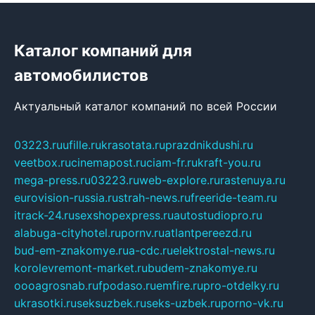
Каталог компаний для
автомобилистов
Актуальный каталог компаний по всей России
03223.ru
ufille.ru
krasotata.ru
prazdnikdushi.ru
veetbox.ru
cinemapost.ru
ciam-fr.ru
kraft-you.ru
mega-press.ru
03223.ru
web-explore.ru
rastenuya.ru
eurovision-russia.ru
strah-news.ru
freeride-team.ru
itrack-24.ru
sexshopexpress.ru
autostudiopro.ru
alabuga-cityhotel.ru
pornv.ru
atlantpereezd.ru
bud-em-znakomye.ru
a-cdc.ru
elektrostal-news.ru
korolevremont-market.ru
budem-znakomye.ru
oooagrosnab.ru
fpodaso.ru
emfire.ru
pro-otdelky.ru
ukrasotki.ru
seksuzbek.ru
seks-uzbek.ru
porno-vk.ru