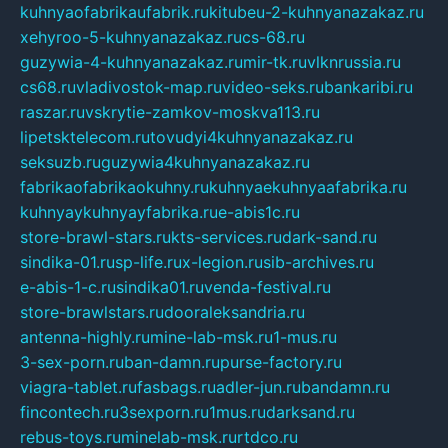
kuhnyaofabrikaufabrik.ru
kitubeu-2-kuhnyanazakaz.ru
xehyroo-5-kuhnyanazakaz.ru
cs-68.ru
guzywia-4-kuhnyanazakaz.ru
mir-tk.ru
vlknrussia.ru
cs68.ru
vladivostok-map.ru
video-seks.ru
bankaribi.ru
raszar.ru
vskrytie-zamkov-moskva113.ru
lipetsktelecom.ru
tovudyi4kuhnyanazakaz.ru
seksuzb.ru
guzywia4kuhnyanazakaz.ru
fabrikaofabrikaokuhny.ru
kuhnyaekuhnyaafabrika.ru
kuhnyaykuhnyayfabrika.ru
e-abis1c.ru
store-brawl-stars.ru
kts-services.ru
dark-sand.ru
sindika-01.ru
sp-life.ru
x-legion.ru
sib-archives.ru
e-abis-1-c.ru
sindika01.ru
venda-festival.ru
store-brawlstars.ru
dooraleksandria.ru
antenna-highly.ru
mine-lab-msk.ru
1-mus.ru
3-sex-porn.ru
ban-damn.ru
purse-factory.ru
viagra-tablet.ru
fasbags.ru
adler-jun.ru
bandamn.ru
fincontech.ru
3sexporn.ru
1mus.ru
darksand.ru
rebus-toys.ru
minelab-msk.ru
rtdco.ru