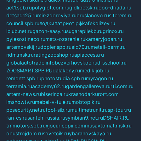
act1.spb.ru
polyglot.com.ru
gidlipetsk.ru
ooo-driada.ru
detsad125.ru
mir-zdoroviya.ru
bruslanovo.ru
siterem.ru
council.spb.ru
лодкипатриот.рф
kafekolizey.ru
iclub.net.ru
gazon-easy.ru
sugarepilekb.ru
grinox.ru
pylesostineco.ru
msts-ozarenie.ru
kameryjooan.ru
artemovskij.ru
dopler.spb.ru
aid70.ru
metall-perm.ru
ndm.msk.ru
ratingzooshop.ru
apiaccess.ru
globalautotrade.info
bezverhovskoe.ru
drsschool.ru
ZOOSMART.SPB.RU
dalakony.ru
medikijob.ru
remontt.spb.ru
photostudia.spb.ru
myragon.ru
terramia.ru
academy62.ru
gardengallereya.ru
rti.com.ru
artem-news.ru
biserinca.ru
krasnodarkurort.com
imshowtv.ru
mebel-v-tule.ru
mobtopik.ru
pcsecurity.net.ru
tool-sib.ru
multimetrunit.ru
sp-tour.ru
fan-cs.ru
santeh-russia.ru
symbian9.net.ru
DSHAIR.RU
tmmotors.spb.ru
xjocuricopii.com
musavtomat.msk.ru
obustrojdom.ru
sovetcik.ru
ybaranovskaya.ru