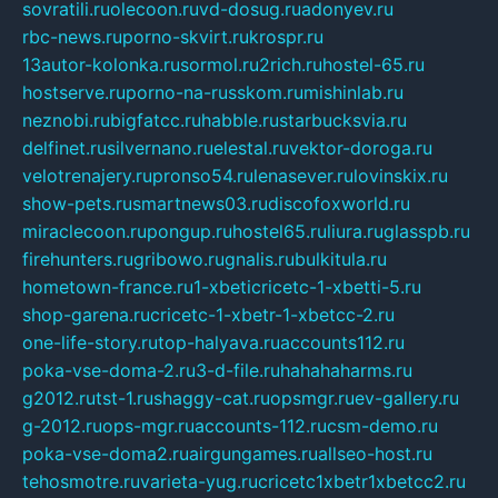
sovratili.ru
olecoon.ru
vd-dosug.ru
adonyev.ru
rbc-news.ru
porno-skvirt.ru
krospr.ru
13autor-kolonka.ru
sormol.ru
2rich.ru
hostel-65.ru
hostserve.ru
porno-na-russkom.ru
mishinlab.ru
neznobi.ru
bigfatcc.ru
habble.ru
starbucksvia.ru
delfinet.ru
silvernano.ru
elestal.ru
vektor-doroga.ru
velotrenajery.ru
pronso54.ru
lenasever.ru
lovinskix.ru
show-pets.ru
smartnews03.ru
discofoxworld.ru
miraclecoon.ru
pongup.ru
hostel65.ru
liura.ru
glasspb.ru
firehunters.ru
gribowo.ru
gnalis.ru
bulkitula.ru
hometown-france.ru
1-xbeticricetc-1-xbetti-5.ru
shop-garena.ru
cricetc-1-xbetr-1-xbetcc-2.ru
one-life-story.ru
top-halyava.ru
accounts112.ru
poka-vse-doma-2.ru
3-d-file.ru
hahahaharms.ru
g2012.ru
tst-1.ru
shaggy-cat.ru
opsmgr.ru
ev-gallery.ru
g-2012.ru
ops-mgr.ru
accounts-112.ru
csm-demo.ru
poka-vse-doma2.ru
airgungames.ru
allseo-host.ru
tehosmotre.ru
varieta-yug.ru
cricetc1xbetr1xbetcc2.ru