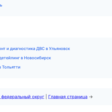
ль
онт и диагностика ДВС в Ульяновск
 детейлинг в Новосибирск
в Тольятти
 федеральный округ
|
Главная страница
→