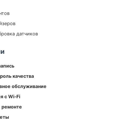
нтов
йзеров
ибровка датчиков
ми
запись
роль качества
вное обслуживание
 с Wi‑Fi
и ремонте
меты