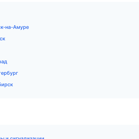
ск-на-Амуре
ск
рад
тербург
бирск
мы и сигнализации