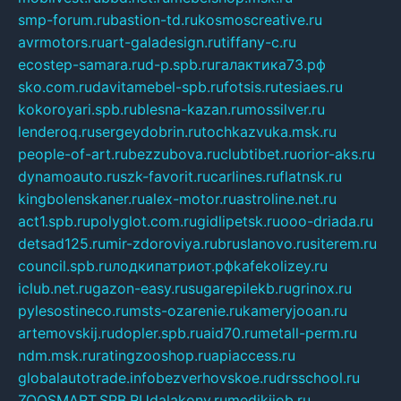
smp-forum.ru
bastion-td.ru
kosmoscreative.ru
avrmotors.ru
art-galadesign.ru
tiffany-c.ru
ecostep-samara.ru
d-p.spb.ru
галактика73.рф
sko.com.ru
davitamebel-spb.ru
fotsis.ru
tesiaes.ru
kokoroyari.spb.ru
blesna-kazan.ru
mossilver.ru
lenderoq.ru
sergeydobrin.ru
tochkazvuka.msk.ru
people-of-art.ru
bezzubova.ru
clubtibet.ru
orior-aks.ru
dynamoauto.ru
szk-favorit.ru
carlines.ru
flatnsk.ru
kingbolenskaner.ru
alex-motor.ru
astroline.net.ru
act1.spb.ru
polyglot.com.ru
gidlipetsk.ru
ooo-driada.ru
detsad125.ru
mir-zdoroviya.ru
bruslanovo.ru
siterem.ru
council.spb.ru
лодкипатриот.рф
kafekolizey.ru
iclub.net.ru
gazon-easy.ru
sugarepilekb.ru
grinox.ru
pylesostineco.ru
msts-ozarenie.ru
kameryjooan.ru
artemovskij.ru
dopler.spb.ru
aid70.ru
metall-perm.ru
ndm.msk.ru
ratingzooshop.ru
apiaccess.ru
globalautotrade.info
bezverhovskoe.ru
drsschool.ru
ZOOSMART.SPB.RU
dalakony.ru
medikijob.ru