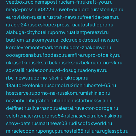
veetbox.ru
cinemapost.ru
ciam-fr.ru
kraft-you.ru
mega-press.ru
03223.ru
web-explore.ru
rastenuya.ru
eurovision-russia.ru
strah-news.ru
freeride-team.ru
itrack-24.ru
sexshopexpress.ru
autostudiopro.ru
alabuga-cityhotel.ru
pornv.ru
atlantpereezd.ru
bud-em-znakomye.ru
a-cdc.ru
elektrostal-news.ru
korolevremont-market.ru
budem-znakomye.ru
oooagrosnab.ru
fpodaso.ru
emfire.ru
pro-otdelky.ru
ukrasotki.ru
seksuzbek.ru
seks-uzbek.ru
porno-vk.ru
sovratili.ru
olecoon.ru
vd-dosug.ru
adonyev.ru
rbc-news.ru
porno-skvirt.ru
krospr.ru
13autor-kolonka.ru
sormol.ru
2rich.ru
hostel-65.ru
hostserve.ru
porno-na-russkom.ru
mishinlab.ru
neznobi.ru
bigfatcc.ru
habble.ru
starbucksvia.ru
delfinet.ru
silvernano.ru
elestal.ru
vektor-doroga.ru
velotrenajery.ru
pronso54.ru
lenasever.ru
lovinskix.ru
show-pets.ru
smartnews03.ru
discofoxworld.ru
miraclecoon.ru
pongup.ru
hostel65.ru
liura.ru
glasspb.ru