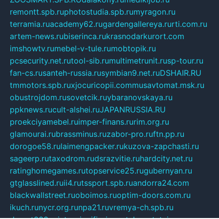
remontt.spb.ru
photostudia.spb.ru
myragon.ru
terramia.ru
academy62.ru
gardengallereya.ru
rti.com.ru
artem-news.ru
biserinca.ru
krasnodarkurort.com
imshowtv.ru
mebel-v-tule.ru
mobtopik.ru
pcsecurity.net.ru
tool-sib.ru
multimetrunit.ru
sp-tour.ru
fan-cs.ru
santeh-russia.ru
symbian9.net.ru
DSHAIR.RU
tmmotors.spb.ru
xjocuricopii.com
musavtomat.msk.ru
obustrojdom.ru
sovetcik.ru
ybaranovskaya.ru
ppknews.ru
cult-alshei.ru
JAPANRUSSIA.RU
proekciyamebel.ru
imper-finans.ru
rim.org.ru
glamourai.ru
brassminus.ru
zabor-pro.ru
ftn.pp.ru
dorogoe58.ru
laimengpacker.ru
kuzova-zapchasti.ru
sageerp.ru
taxodrom.ru
dsrazvitie.ru
hardcity.net.ru
ratinghomegames.ru
topservice25.ru
gubernyan.ru
gtglasslined.ru
ii4.ru
tssport.spb.ru
andorra24.com
blackwallstreet.ru
oboimos.ru
optim-doors.com.ru
ikuch.ru
nycr.org.ru
npa21.ru
vremya-ch.spb.ru