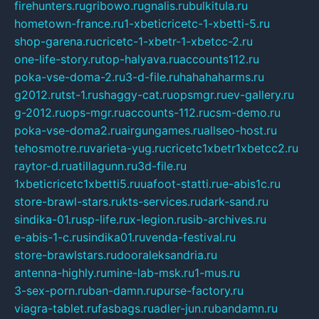
firehunters.ru
gribowo.ru
gnalis.ru
bulkitula.ru
hometown-france.ru
1-xbeticricetc-1-xbetti-5.ru
shop-garena.ru
cricetc-1-xbetr-1-xbetcc-2.ru
one-life-story.ru
top-halyava.ru
accounts112.ru
poka-vse-doma-2.ru
3-d-file.ru
hahahaharms.ru
g2012.ru
tst-1.ru
shaggy-cat.ru
opsmgr.ru
ev-gallery.ru
g-2012.ru
ops-mgr.ru
accounts-112.ru
csm-demo.ru
poka-vse-doma2.ru
airgungames.ru
allseo-host.ru
tehosmotre.ru
varieta-yug.ru
cricetc1xbetr1xbetcc2.ru
raytor-d.ru
atillagunn.ru
3d-file.ru
1xbeticricetc1xbetti5.ru
uafoot-statti.ru
e-abis1c.ru
store-brawl-stars.ru
kts-services.ru
dark-sand.ru
sindika-01.ru
sp-life.ru
x-legion.ru
sib-archives.ru
e-abis-1-c.ru
sindika01.ru
venda-festival.ru
store-brawlstars.ru
dooraleksandria.ru
antenna-highly.ru
mine-lab-msk.ru
1-mus.ru
3-sex-porn.ru
ban-damn.ru
purse-factory.ru
viagra-tablet.ru
fasbags.ru
adler-jun.ru
bandamn.ru