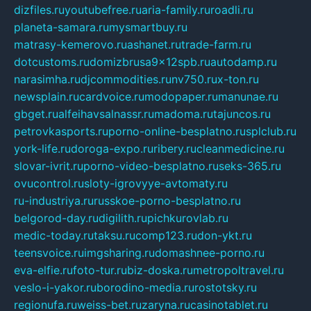
dizfiles.ru
youtubefree.ru
aria-family.ru
roadli.ru
planeta-samara.ru
mysmartbuy.ru
matrasy-kemerovo.ru
ashanet.ru
trade-farm.ru
dotcustoms.ru
domizbrusa9x12spb.ru
autodamp.ru
narasimha.ru
djcommodities.ru
nv750.ru
x-ton.ru
newsplain.ru
cardvoice.ru
modopaper.ru
manunae.ru
gbget.ru
alfeihavsalnassr.ru
madoma.ru
tajuncos.ru
petrovkasports.ru
porno-online-besplatno.ru
splclub.ru
york-life.ru
doroga-expo.ru
ribery.ru
cleanmedicine.ru
slovar-ivrit.ru
porno-video-besplatno.ru
seks-365.ru
ovucontrol.ru
sloty-igrovyye-avtomaty.ru
ru-industriya.ru
russkoe-porno-besplatno.ru
belgorod-day.ru
digilith.ru
pichkurovlab.ru
medic-today.ru
taksu.ru
comp123.ru
don-ykt.ru
teensvoice.ru
imgsharing.ru
domashnee-porno.ru
eva-elfie.ru
foto-tur.ru
biz-doska.ru
metropoltravel.ru
veslo-i-yakor.ru
borodino-media.ru
rostotsky.ru
regionufa.ru
weiss-bet.ru
zaryna.ru
casinotablet.ru