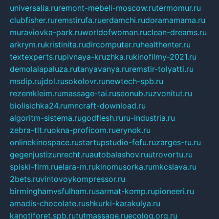
universalia.ru
remont-mebeli-moscow.ru
termomur.ru
clubfisher.ru
remstirufa.ru
erdamchi.ru
doramamama.ru
muraviovka-park.ru
worldofwoman.ru
clean-dreams.ru
arkrym.ru
kristinita.ru
dircomputer.ru
healthenter.ru
textexperts.ru
pivnaya-kruzhka.ru
kinofilmy-2021.ru
demolalapaluza.ru
tanyavanya.ru
remstir-tolyatti.ru
msdip.ru
jdol.ru
sokolovr.ru
newtech-spb.ru
rezemkleim.ru
massage-tai.ru
seonub.ru
zvonitut.ru
biolisichka24.ru
mncraft-download.ru
algoritm-sistema.ru
godflesh.ru
ru-industria.ru
zebra-tlt.ru
okna-proficom.ru
erynok.ru
onlinekinospace.ru
startupstudio-fefu.ru
zarges-ru.ru
gegenjustizunrecht.ru
autobalashov.ru
utrovortu.ru
spiski-firm.ru
elara-m.ru
kinomusorka.ru
mkcslava.ru
2bets.ru
vintovoykompressor.ru
birminghamvsfulham.ru
sarmat-komp.ru
pioneeri.ru
amadis-chocolate.ru
shkurki-karakulya.ru
kanotiforet.spb.ru
tutmassage.ru
ecolog.org.ru