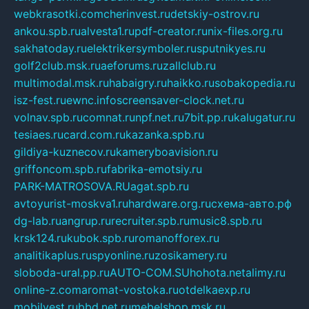
webkrasotki.com
cherinvest.ru
detskiy-ostrov.ru
ankou.spb.ru
alvesta1.ru
pdf-creator.ru
nix-files.org.ru
sakhatoday.ru
elektrikersymboler.ru
sputnikyes.ru
golf2club.msk.ru
aeforums.ru
zallclub.ru
multimodal.msk.ru
habaigry.ru
haikko.ru
sobakopedia.ru
isz-fest.ru
ewnc.info
screensaver-clock.net.ru
volnav.spb.ru
comnat.ru
npf.net.ru
7bit.pp.ru
kalugatur.ru
tesiaes.ru
card.com.ru
kazanka.spb.ru
gildiya-kuznecov.ru
kameryboavision.ru
griffoncom.spb.ru
fabrika-emotsiy.ru
PARK-MATROSOVA.RU
agat.spb.ru
avtoyurist-moskva1.ru
hardware.org.ru
схема-авто.рф
dg-lab.ru
angrup.ru
recruiter.spb.ru
music8.spb.ru
krsk124.ru
kubok.spb.ru
romanofforex.ru
analitikaplus.ru
spyonline.ru
zosikamery.ru
sloboda-ural.pp.ru
AUTO-COM.SU
hohota.net
alimy.ru
online-z.com
aromat-vostoka.ru
otdelkaexp.ru
mobilvest.ru
bbd.net.ru
mebelshop.msk.ru