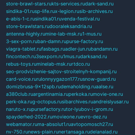
store-brawl-stars.ru
kts-services.ru
dark-sand.ru
sindika-01.ru
sp-life.ru
x-legion.ru
sib-archives.ru
e-abis-1-c.ru
sindika01.ru
venda-festival.ru
store-brawlstars.ru
dooraleksandria.ru
antenna-highly.ru
mine-lab-msk.ru
1-mus.ru
3-sex-porn.ru
ban-damn.ru
purse-factory.ru
viagra-tablet.ru
fasbags.ru
adler-jun.ru
bandamn.ru
fincontech.ru
3sexporn.ru
1mus.ru
darksand.ru
rebus-toys.ru
minelab-msk.ru
rtdco.ru
seo-prodvizhenie-sajtov-stroitelnyh-kompanij.ru
card-voice.ru
rulonnyygazon177.ru
snow-guard.ru
domizbrusa-9x12spb.ru
demaholding.ru
aalse.ru
a380club.ru
argentinamia.ru
perkoka.ru
movie-one.ru
perk-oka.ru
g-octopus.ru
sibarchives.ru
andreislyusar.ru
naruto-x.ru
pursefactory.ru
tor-lyubov-i-grom.ru
spayderhed-2022.ru
movieone.ru
evro-dez.ru
webamator.ru
ma-absolut1.ru
avtopomosch27.ru
nv-750.ru
news-plain.ru
nertansaga.ru
delanalad.ru