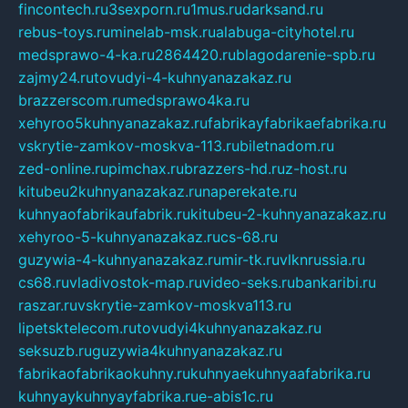
fincontech.ru
3sexporn.ru
1mus.ru
darksand.ru
rebus-toys.ru
minelab-msk.ru
alabuga-cityhotel.ru
medsprawo-4-ka.ru
2864420.ru
blagodarenie-spb.ru
zajmy24.ru
tovudyi-4-kuhnyanazakaz.ru
brazzerscom.ru
medsprawo4ka.ru
xehyroo5kuhnyanazakaz.ru
fabrikayfabrikaefabrika.ru
vskrytie-zamkov-moskva-113.ru
biletnadom.ru
zed-online.ru
pimchax.ru
brazzers-hd.ru
z-host.ru
kitubeu2kuhnyanazakaz.ru
naperekate.ru
kuhnyaofabrikaufabrik.ru
kitubeu-2-kuhnyanazakaz.ru
xehyroo-5-kuhnyanazakaz.ru
cs-68.ru
guzywia-4-kuhnyanazakaz.ru
mir-tk.ru
vlknrussia.ru
cs68.ru
vladivostok-map.ru
video-seks.ru
bankaribi.ru
raszar.ru
vskrytie-zamkov-moskva113.ru
lipetsktelecom.ru
tovudyi4kuhnyanazakaz.ru
seksuzb.ru
guzywia4kuhnyanazakaz.ru
fabrikaofabrikaokuhny.ru
kuhnyaekuhnyaafabrika.ru
kuhnyaykuhnyayfabrika.ru
e-abis1c.ru