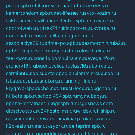
praga.spb.ru
falcorussia.ru
autodoctorservis.ru
kamertondom.spb.ru
net-life.net.ru
avto-vozim.ru
sakhcamera.ru
alliance-electro.spb.ru
stroyavt.ru
controlweb1.ru
tdsak74.ru
kinzozo-ru.ru
kvotka.ru
iron-snab.ru
costa-bella.ru
eugrus.pp.ru
associaciya39.ru
primexpo.spb.ru
bezmorchin.ru
ia2.ru
cpt21.ru
ispecspb.ru
regahost.ru
kolosok-elita.ru
tae-kwon.ru
consrio.com.ru
insiam.ru
avegainfo.ru
archery161.ru
bigencyclica.ru
vlast16.ru
korru.net
sarmiento.spb.su
extelopedia.ru
lammin-suo.spb.ru
iskatour.spb.ru
snpi.org.ru
running-line.ru
krygeva-spa.ru
chel.net.ru
rust-loco.ru
dugshop.ru
hl-beta.spb.ru
school494.spb.ru
mymubaby.ru
epoha-metalband.ru
ngr.spb.ru
rusgosnews.com
dieselvostok.ru
24hostel.msk.ru
w-dev.ru
f-ship.ru
regsmi.ru
filmnetwork.ru
malinasp.ru
kinosvin.ru
h2o-salon.ru
malutkayork.ru
deltaprim.spb.ru
tango-perm.ru
gooddir.ru
sgv.su
multiki-online.com