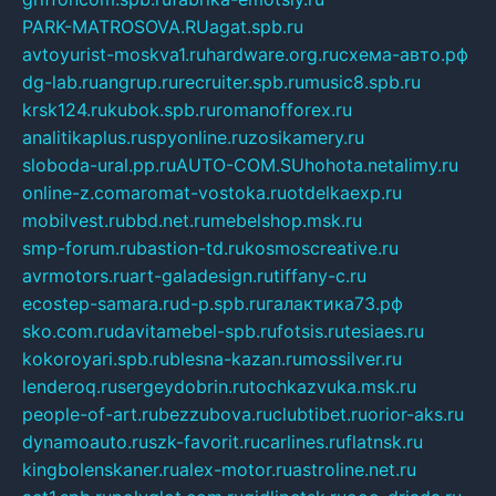
PARK-MATROSOVA.RU
agat.spb.ru
avtoyurist-moskva1.ru
hardware.org.ru
схема-авто.рф
dg-lab.ru
angrup.ru
recruiter.spb.ru
music8.spb.ru
krsk124.ru
kubok.spb.ru
romanofforex.ru
analitikaplus.ru
spyonline.ru
zosikamery.ru
sloboda-ural.pp.ru
AUTO-COM.SU
hohota.net
alimy.ru
online-z.com
aromat-vostoka.ru
otdelkaexp.ru
mobilvest.ru
bbd.net.ru
mebelshop.msk.ru
smp-forum.ru
bastion-td.ru
kosmoscreative.ru
avrmotors.ru
art-galadesign.ru
tiffany-c.ru
ecostep-samara.ru
d-p.spb.ru
галактика73.рф
sko.com.ru
davitamebel-spb.ru
fotsis.ru
tesiaes.ru
kokoroyari.spb.ru
blesna-kazan.ru
mossilver.ru
lenderoq.ru
sergeydobrin.ru
tochkazvuka.msk.ru
people-of-art.ru
bezzubova.ru
clubtibet.ru
orior-aks.ru
dynamoauto.ru
szk-favorit.ru
carlines.ru
flatnsk.ru
kingbolenskaner.ru
alex-motor.ru
astroline.net.ru