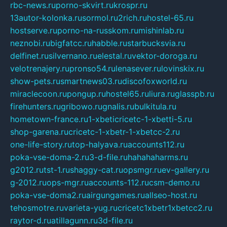
rbc-news.ru
porno-skvirt.ru
krospr.ru
13autor-kolonka.ru
sormol.ru
2rich.ru
hostel-65.ru
hostserve.ru
porno-na-russkom.ru
mishinlab.ru
neznobi.ru
bigfatcc.ru
habble.ru
starbucksvia.ru
delfinet.ru
silvernano.ru
elestal.ru
vektor-doroga.ru
velotrenajery.ru
pronso54.ru
lenasever.ru
lovinskix.ru
show-pets.ru
smartnews03.ru
discofoxworld.ru
miraclecoon.ru
pongup.ru
hostel65.ru
liura.ru
glasspb.ru
firehunters.ru
gribowo.ru
gnalis.ru
bulkitula.ru
hometown-france.ru
1-xbeticricetc-1-xbetti-5.ru
shop-garena.ru
cricetc-1-xbetr-1-xbetcc-2.ru
one-life-story.ru
top-halyava.ru
accounts112.ru
poka-vse-doma-2.ru
3-d-file.ru
hahahaharms.ru
g2012.ru
tst-1.ru
shaggy-cat.ru
opsmgr.ru
ev-gallery.ru
g-2012.ru
ops-mgr.ru
accounts-112.ru
csm-demo.ru
poka-vse-doma2.ru
airgungames.ru
allseo-host.ru
tehosmotre.ru
varieta-yug.ru
cricetc1xbetr1xbetcc2.ru
raytor-d.ru
atillagunn.ru
3d-file.ru