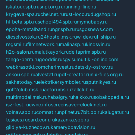
iskatour.spb.ru
snpi.org.ru
running-line.ru
krygeva-spa.ru
chel.net.ru
rust-loco.ru
dugshop.ru
hl-beta.spb.ru
school494.spb.ru
mymubaby.ru
epoha-metalband.ru
ngr.spb.ru
rusgosnews.com
dieselvostok.ru
24hostel.msk.ru
w-dev.ru
f-ship.ru
regsmi.ru
filmnetwork.ru
malinasp.ru
kinosvin.ru
h2o-salon.ru
malutkayork.ru
deltaprim.spb.ru
tango-perm.ru
gooddir.ru
sgv.su
multiki-online.com
webkrasotki.com
cherinvest.ru
detskiy-ostrov.ru
ankou.spb.ru
alvesta1.ru
pdf-creator.ru
nix-files.org.ru
sakhatoday.ru
elektrikersymboler.ru
sputnikyes.ru
golf2club.msk.ru
aeforums.ru
zallclub.ru
multimodal.msk.ru
habaigry.ru
haikko.ru
sobakopedia.ru
isz-fest.ru
ewnc.info
screensaver-clock.net.ru
volnav.spb.ru
comnat.ru
npf.net.ru
7bit.pp.ru
kalugatur.ru
tesiaes.ru
card.com.ru
kazanka.spb.ru
gildiya-kuznecov.ru
kameryboavision.ru
griffoncom.spb.ru
fabrika-emotsiy.ru