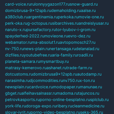
card-voice.ru
rulonnyygazon177.ru
snow-guard.ru
domizbrusa-9x12spb.ru
demaholding.ru
aalse.ru
a380club.ru
argentinamia.ru
perkoka.ru
movie-one.ru
perk-oka.ru
g-octopus.ru
sibarchives.ru
andreislyusar.ru
naruto-x.ru
pursefactory.ru
tor-lyubov-i-grom.ru
spayderhed-2022.ru
movieone.ru
evro-dez.ru
webamator.ru
ma-absolut1.ru
avtopomosch27.ru
nv-750.ru
news-plain.ru
nertansaga.ru
delanalad.ru
dizfiles.ru
youtubefree.ru
aria-family.ru
roadli.ru
planeta-samara.ru
mysmartbuy.ru
matrasy-kemerovo.ru
ashanet.ru
trade-farm.ru
dotcustoms.ru
domizbrusa9x12spb.ru
autodamp.ru
narasimha.ru
djcommodities.ru
nv750.ru
x-ton.ru
newsplain.ru
cardvoice.ru
modopaper.ru
manunae.ru
gbget.ru
alfeihavsalnassr.ru
madoma.ru
tajuncos.ru
petrovkasports.ru
porno-online-besplatno.ru
splclub.ru
york-life.ru
doroga-expo.ru
ribery.ru
cleanmedicine.ru
slovar-ivrit.ru
porno-video-besplatno.ru
seks-365.ru