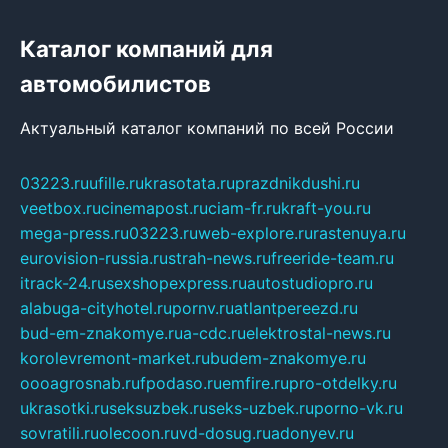
Каталог компаний для
автомобилистов
Актуальный каталог компаний по всей России
03223.ru
ufille.ru
krasotata.ru
prazdnikdushi.ru
veetbox.ru
cinemapost.ru
ciam-fr.ru
kraft-you.ru
mega-press.ru
03223.ru
web-explore.ru
rastenuya.ru
eurovision-russia.ru
strah-news.ru
freeride-team.ru
itrack-24.ru
sexshopexpress.ru
autostudiopro.ru
alabuga-cityhotel.ru
pornv.ru
atlantpereezd.ru
bud-em-znakomye.ru
a-cdc.ru
elektrostal-news.ru
korolevremont-market.ru
budem-znakomye.ru
oooagrosnab.ru
fpodaso.ru
emfire.ru
pro-otdelky.ru
ukrasotki.ru
seksuzbek.ru
seks-uzbek.ru
porno-vk.ru
sovratili.ru
olecoon.ru
vd-dosug.ru
adonyev.ru