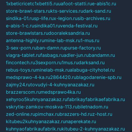
1xbeticricetc1xbetti5.ru
uafoot-statti.ru
e-abis1c.ru
store-brawl-stars.ru
kts-services.ru
dark-sand.ru
sindika-01.ru
sp-life.ru
x-legion.ru
sib-archives.ru
e-abis-1-c.ru
sindika01.ru
venda-festival.ru
store-brawlstars.ru
dooraleksandria.ru
antenna-highly.ru
mine-lab-msk.ru
1-mus.ru
3-sex-porn.ru
ban-damn.ru
purse-factory.ru
viagra-tablet.ru
fasbags.ru
adler-jun.ru
bandamn.ru
fincontech.ru
3sexporn.ru
1mus.ru
darksand.ru
rebus-toys.ru
minelab-msk.ru
alabuga-cityhotel.ru
medsprawo-4-ka.ru
2864420.ru
blagodarenie-spb.ru
zajmy24.ru
tovudyi-4-kuhnyanazakaz.ru
brazzerscom.ru
medsprawo4ka.ru
xehyroo5kuhnyanazakaz.ru
fabrikayfabrikaefabrika.ru
vskrytie-zamkov-moskva-113.ru
biletnadom.ru
zed-online.ru
pimchax.ru
brazzers-hd.ru
z-host.ru
kitubeu2kuhnyanazakaz.ru
naperekate.ru
kuhnyaofabrikaufabrik.ru
kitubeu-2-kuhnyanazakaz.ru