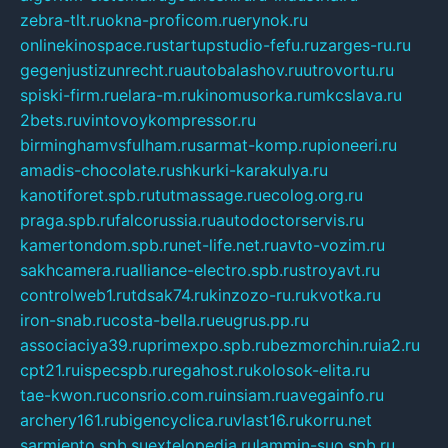
zebra-tlt.ru
okna-proficom.ru
erynok.ru
onlinekinospace.ru
startupstudio-fefu.ru
zarges-ru.ru
gegenjustizunrecht.ru
autobalashov.ru
utrovortu.ru
spiski-firm.ru
elara-m.ru
kinomusorka.ru
mkcslava.ru
2bets.ru
vintovoykompressor.ru
birminghamvsfulham.ru
sarmat-komp.ru
pioneeri.ru
amadis-chocolate.ru
shkurki-karakulya.ru
kanotiforet.spb.ru
tutmassage.ru
ecolog.org.ru
praga.spb.ru
falcorussia.ru
autodoctorservis.ru
kamertondom.spb.ru
net-life.net.ru
avto-vozim.ru
sakhcamera.ru
alliance-electro.spb.ru
stroyavt.ru
controlweb1.ru
tdsak74.ru
kinzozo-ru.ru
kvotka.ru
iron-snab.ru
costa-bella.ru
eugrus.pp.ru
associaciya39.ru
primexpo.spb.ru
bezmorchin.ru
ia2.ru
cpt21.ru
ispecspb.ru
regahost.ru
kolosok-elita.ru
tae-kwon.ru
consrio.com.ru
insiam.ru
avegainfo.ru
archery161.ru
bigencyclica.ru
vlast16.ru
korru.net
sarmiento.spb.su
extelopedia.ru
lammin-suo.spb.ru