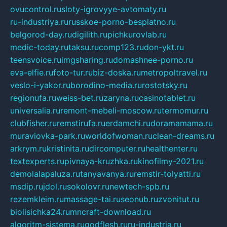
ovucontrol.ru
sloty-igrovyye-avtomaty.ru
ru-industriya.ru
russkoe-porno-besplatno.ru
belgorod-day.ru
digilith.ru
pichkurovlab.ru
medic-today.ru
taksu.ru
comp123.ru
don-ykt.ru
teensvoice.ru
imgsharing.ru
domashnee-porno.ru
eva-elfie.ru
foto-tur.ru
biz-doska.ru
metropoltravel.ru
veslo-i-yakor.ru
borodino-media.ru
rostotsky.ru
regionufa.ru
weiss-bet.ru
zaryna.ru
casinotablet.ru
universalia.ru
remont-mebeli-moscow.ru
termomur.ru
clubfisher.ru
remstirufa.ru
erdamchi.ru
doramamama.ru
muraviovka-park.ru
worldofwoman.ru
clean-dreams.ru
arkrym.ru
kristinita.ru
dircomputer.ru
healthenter.ru
textexperts.ru
pivnaya-kruzhka.ru
kinofilmy-2021.ru
demolalapaluza.ru
tanyavanya.ru
remstir-tolyatti.ru
msdip.ru
jdol.ru
sokolovr.ru
newtech-spb.ru
rezemkleim.ru
massage-tai.ru
seonub.ru
zvonitut.ru
biolisichka24.ru
mncraft-download.ru
algoritm-sistema.ru
godflesh.ru
ru-industria.ru