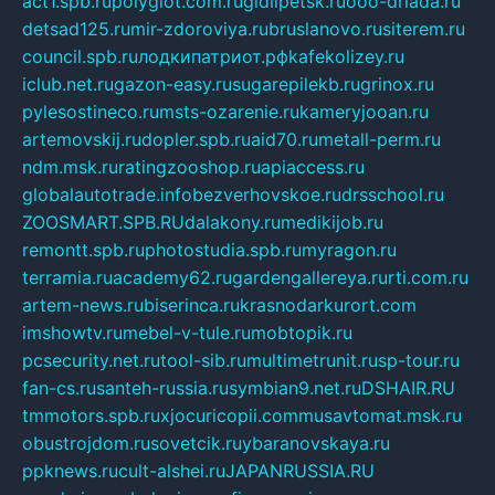
act1.spb.ru
polyglot.com.ru
gidlipetsk.ru
ooo-driada.ru
detsad125.ru
mir-zdoroviya.ru
bruslanovo.ru
siterem.ru
council.spb.ru
лодкипатриот.рф
kafekolizey.ru
iclub.net.ru
gazon-easy.ru
sugarepilekb.ru
grinox.ru
pylesostineco.ru
msts-ozarenie.ru
kameryjooan.ru
artemovskij.ru
dopler.spb.ru
aid70.ru
metall-perm.ru
ndm.msk.ru
ratingzooshop.ru
apiaccess.ru
globalautotrade.info
bezverhovskoe.ru
drsschool.ru
ZOOSMART.SPB.RU
dalakony.ru
medikijob.ru
remontt.spb.ru
photostudia.spb.ru
myragon.ru
terramia.ru
academy62.ru
gardengallereya.ru
rti.com.ru
artem-news.ru
biserinca.ru
krasnodarkurort.com
imshowtv.ru
mebel-v-tule.ru
mobtopik.ru
pcsecurity.net.ru
tool-sib.ru
multimetrunit.ru
sp-tour.ru
fan-cs.ru
santeh-russia.ru
symbian9.net.ru
DSHAIR.RU
tmmotors.spb.ru
xjocuricopii.com
musavtomat.msk.ru
obustrojdom.ru
sovetcik.ru
ybaranovskaya.ru
ppknews.ru
cult-alshei.ru
JAPANRUSSIA.RU