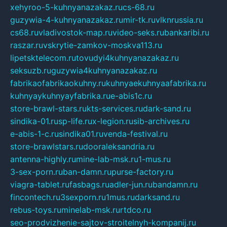
xehyroo-5-kuhnyanazakaz.ru
cs-68.ru
guzywia-4-kuhnyanazakaz.ru
mir-tk.ru
vlknrussia.ru
cs68.ru
vladivostok-map.ru
video-seks.ru
bankaribi.ru
raszar.ru
vskrytie-zamkov-moskva113.ru
lipetsktelecom.ru
tovudyi4kuhnyanazakaz.ru
seksuzb.ru
guzywia4kuhnyanazakaz.ru
fabrikaofabrikaokuhny.ru
kuhnyaekuhnyaafabrika.ru
kuhnyaykuhnyayfabrika.ru
e-abis1c.ru
store-brawl-stars.ru
kts-services.ru
dark-sand.ru
sindika-01.ru
sp-life.ru
x-legion.ru
sib-archives.ru
e-abis-1-c.ru
sindika01.ru
venda-festival.ru
store-brawlstars.ru
dooraleksandria.ru
antenna-highly.ru
mine-lab-msk.ru
1-mus.ru
3-sex-porn.ru
ban-damn.ru
purse-factory.ru
viagra-tablet.ru
fasbags.ru
adler-jun.ru
bandamn.ru
fincontech.ru
3sexporn.ru
1mus.ru
darksand.ru
rebus-toys.ru
minelab-msk.ru
rtdco.ru
seo-prodvizhenie-sajtov-stroitelnyh-kompanij.ru