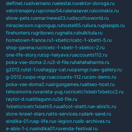
delfinet.ru
silvernano.ru
elestal.ru
vektor-doroga.ru
velotrenajery.ru
pronso54.ru
lenasever.ru
lovinskix.ru
show-pets.ru
smartnews03.ru
discofoxworld.ru
miraclecoon.ru
pongup.ru
hostel65.ru
liura.ru
glasspb.ru
firehunters.ru
gribowo.ru
gnalis.ru
bulkitula.ru
hometown-france.ru
1-xbeticricetc-1-xbetti-5.ru
shop-garena.ru
cricetc-1-xbetr-1-xbetcc-2.ru
one-life-story.ru
top-halyava.ru
accounts112.ru
poka-vse-doma-2.ru
3-d-file.ru
hahahaharms.ru
g2012.ru
tst-1.ru
shaggy-cat.ru
opsmgr.ru
ev-gallery.ru
g-2012.ru
ops-mgr.ru
accounts-112.ru
csm-demo.ru
poka-vse-doma2.ru
airgungames.ru
allseo-host.ru
tehosmotre.ru
varieta-yug.ru
cricetc1xbetr1xbetcc2.ru
raytor-d.ru
atillagunn.ru
3d-file.ru
1xbeticricetc1xbetti5.ru
uafoot-statti.ru
e-abis1c.ru
store-brawl-stars.ru
kts-services.ru
dark-sand.ru
sindika-01.ru
sp-life.ru
x-legion.ru
sib-archives.ru
e-abis-1-c.ru
sindika01.ru
venda-festival.ru