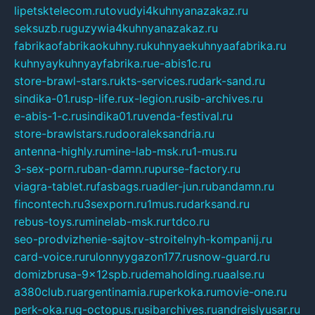
lipetsktelecom.ru
tovudyi4kuhnyanazakaz.ru
seksuzb.ru
guzywia4kuhnyanazakaz.ru
fabrikaofabrikaokuhny.ru
kuhnyaekuhnyaafabrika.ru
kuhnyaykuhnyayfabrika.ru
e-abis1c.ru
store-brawl-stars.ru
kts-services.ru
dark-sand.ru
sindika-01.ru
sp-life.ru
x-legion.ru
sib-archives.ru
e-abis-1-c.ru
sindika01.ru
venda-festival.ru
store-brawlstars.ru
dooraleksandria.ru
antenna-highly.ru
mine-lab-msk.ru
1-mus.ru
3-sex-porn.ru
ban-damn.ru
purse-factory.ru
viagra-tablet.ru
fasbags.ru
adler-jun.ru
bandamn.ru
fincontech.ru
3sexporn.ru
1mus.ru
darksand.ru
rebus-toys.ru
minelab-msk.ru
rtdco.ru
seo-prodvizhenie-sajtov-stroitelnyh-kompanij.ru
card-voice.ru
rulonnyygazon177.ru
snow-guard.ru
domizbrusa-9x12spb.ru
demaholding.ru
aalse.ru
a380club.ru
argentinamia.ru
perkoka.ru
movie-one.ru
perk-oka.ru
g-octopus.ru
sibarchives.ru
andreislyusar.ru