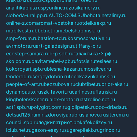
analitikaplus.ru
spyonline.ru
zosikamery.ru
sloboda-ural.pp.ru
AUTO-COM.SU
hohota.net
alimy.ru
online-z.com
aromat-vostoka.ru
otdelkaexp.ru
mobilvest.ru
bbd.net.ru
mebelshop.msk.ru
smp-forum.ru
bastion-td.ru
kosmoscreative.ru
avrmotors.ru
art-galadesign.ru
tiffany-c.ru
ecostep-samara.ru
d-p.spb.ru
галактика73.рф
sko.com.ru
davitamebel-spb.ru
fotsis.ru
tesiaes.ru
kokoroyari.spb.ru
blesna-kazan.ru
mossilver.ru
lenderoq.ru
sergeydobrin.ru
tochkazvuka.msk.ru
people-of-art.ru
bezzubova.ru
clubtibet.ru
orior-aks.ru
dynamoauto.ru
szk-favorit.ru
carlines.ru
flatnsk.ru
kingbolenskaner.ru
alex-motor.ru
astroline.net.ru
act1.spb.ru
polyglot.com.ru
gidlipetsk.ru
ooo-driada.ru
detsad125.ru
mir-zdoroviya.ru
bruslanovo.ru
siterem.ru
council.spb.ru
лодкипатриот.рф
kafekolizey.ru
iclub.net.ru
gazon-easy.ru
sugarepilekb.ru
grinox.ru