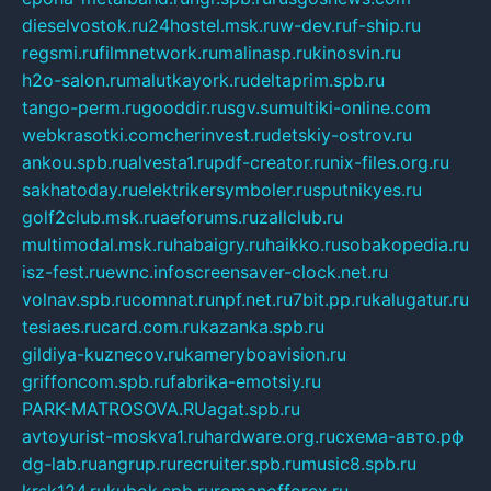
dieselvostok.ru
24hostel.msk.ru
w-dev.ru
f-ship.ru
regsmi.ru
filmnetwork.ru
malinasp.ru
kinosvin.ru
h2o-salon.ru
malutkayork.ru
deltaprim.spb.ru
tango-perm.ru
gooddir.ru
sgv.su
multiki-online.com
webkrasotki.com
cherinvest.ru
detskiy-ostrov.ru
ankou.spb.ru
alvesta1.ru
pdf-creator.ru
nix-files.org.ru
sakhatoday.ru
elektrikersymboler.ru
sputnikyes.ru
golf2club.msk.ru
aeforums.ru
zallclub.ru
multimodal.msk.ru
habaigry.ru
haikko.ru
sobakopedia.ru
isz-fest.ru
ewnc.info
screensaver-clock.net.ru
volnav.spb.ru
comnat.ru
npf.net.ru
7bit.pp.ru
kalugatur.ru
tesiaes.ru
card.com.ru
kazanka.spb.ru
gildiya-kuznecov.ru
kameryboavision.ru
griffoncom.spb.ru
fabrika-emotsiy.ru
PARK-MATROSOVA.RU
agat.spb.ru
avtoyurist-moskva1.ru
hardware.org.ru
схема-авто.рф
dg-lab.ru
angrup.ru
recruiter.spb.ru
music8.spb.ru
krsk124.ru
kubok.spb.ru
romanofforex.ru