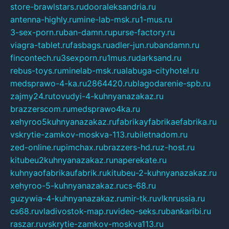
store-brawlstars.ru
dooraleksandria.ru
antenna-highly.ru
mine-lab-msk.ru
1-mus.ru
3-sex-porn.ru
ban-damn.ru
purse-factory.ru
viagra-tablet.ru
fasbags.ru
adler-jun.ru
bandamn.ru
fincontech.ru
3sexporn.ru
1mus.ru
darksand.ru
rebus-toys.ru
minelab-msk.ru
alabuga-cityhotel.ru
medsprawo-4-ka.ru
2864420.ru
blagodarenie-spb.ru
zajmy24.ru
tovudyi-4-kuhnyanazakaz.ru
brazzerscom.ru
medsprawo4ka.ru
xehyroo5kuhnyanazakaz.ru
fabrikayfabrikaefabrika.ru
vskrytie-zamkov-moskva-113.ru
biletnadom.ru
zed-online.ru
pimchax.ru
brazzers-hd.ru
z-host.ru
kitubeu2kuhnyanazakaz.ru
naperekate.ru
kuhnyaofabrikaufabrik.ru
kitubeu-2-kuhnyanazakaz.ru
xehyroo-5-kuhnyanazakaz.ru
cs-68.ru
guzywia-4-kuhnyanazakaz.ru
mir-tk.ru
vlknrussia.ru
cs68.ru
vladivostok-map.ru
video-seks.ru
bankaribi.ru
raszar.ru
vskrytie-zamkov-moskva113.ru