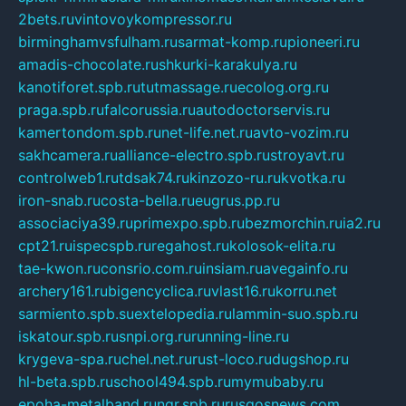
2bets.ru
vintovoykompressor.ru
birminghamvsfulham.ru
sarmat-komp.ru
pioneeri.ru
amadis-chocolate.ru
shkurki-karakulya.ru
kanotiforet.spb.ru
tutmassage.ru
ecolog.org.ru
praga.spb.ru
falcorussia.ru
autodoctorservis.ru
kamertondom.spb.ru
net-life.net.ru
avto-vozim.ru
sakhcamera.ru
alliance-electro.spb.ru
stroyavt.ru
controlweb1.ru
tdsak74.ru
kinzozo-ru.ru
kvotka.ru
iron-snab.ru
costa-bella.ru
eugrus.pp.ru
associaciya39.ru
primexpo.spb.ru
bezmorchin.ru
ia2.ru
cpt21.ru
ispecspb.ru
regahost.ru
kolosok-elita.ru
tae-kwon.ru
consrio.com.ru
insiam.ru
avegainfo.ru
archery161.ru
bigencyclica.ru
vlast16.ru
korru.net
sarmiento.spb.su
extelopedia.ru
lammin-suo.spb.ru
iskatour.spb.ru
snpi.org.ru
running-line.ru
krygeva-spa.ru
chel.net.ru
rust-loco.ru
dugshop.ru
hl-beta.spb.ru
school494.spb.ru
mymubaby.ru
epoha-metalband.ru
ngr.spb.ru
rusgosnews.com