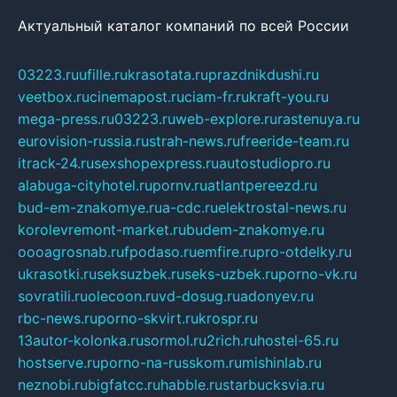
Актуальный каталог компаний по всей России
03223.ru
ufille.ru
krasotata.ru
prazdnikdushi.ru
veetbox.ru
cinemapost.ru
ciam-fr.ru
kraft-you.ru
mega-press.ru
03223.ru
web-explore.ru
rastenuya.ru
eurovision-russia.ru
strah-news.ru
freeride-team.ru
itrack-24.ru
sexshopexpress.ru
autostudiopro.ru
alabuga-cityhotel.ru
pornv.ru
atlantpereezd.ru
bud-em-znakomye.ru
a-cdc.ru
elektrostal-news.ru
korolevremont-market.ru
budem-znakomye.ru
oooagrosnab.ru
fpodaso.ru
emfire.ru
pro-otdelky.ru
ukrasotki.ru
seksuzbek.ru
seks-uzbek.ru
porno-vk.ru
sovratili.ru
olecoon.ru
vd-dosug.ru
adonyev.ru
rbc-news.ru
porno-skvirt.ru
krospr.ru
13autor-kolonka.ru
sormol.ru
2rich.ru
hostel-65.ru
hostserve.ru
porno-na-russkom.ru
mishinlab.ru
neznobi.ru
bigfatcc.ru
habble.ru
starbucksvia.ru