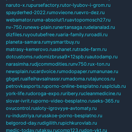
naruto-x.ru
pursefactory.ru
tor-lyubov-i-grom.ru
spayderhed-2022.ru
movieone.ru
evro-dez.ru
webamator.ru
ma-absolut1.ru
avtopomosch27.ru
nv-750.ru
news-plain.ru
nertansaga.ru
delanalad.ru
dizfiles.ru
youtubefree.ru
aria-family.ru
roadli.ru
planeta-samara.ru
mysmartbuy.ru
matrasy-kemerovo.ru
ashanet.ru
trade-farm.ru
dotcustoms.ru
domizbrusa9x12spb.ru
autodamp.ru
narasimha.ru
djcommodities.ru
nv750.ru
x-ton.ru
newsplain.ru
cardvoice.ru
modopaper.ru
manunae.ru
gbget.ru
alfeihavsalnassr.ru
madoma.ru
tajuncos.ru
petrovkasports.ru
porno-online-besplatno.ru
splclub.ru
york-life.ru
doroga-expo.ru
ribery.ru
cleanmedicine.ru
slovar-ivrit.ru
porno-video-besplatno.ru
seks-365.ru
ovucontrol.ru
sloty-igrovyye-avtomaty.ru
ru-industriya.ru
russkoe-porno-besplatno.ru
belgorod-day.ru
digilith.ru
pichkurovlab.ru
medic-today.ru
taksu.ru
comp123.ru
don-ykt.ru