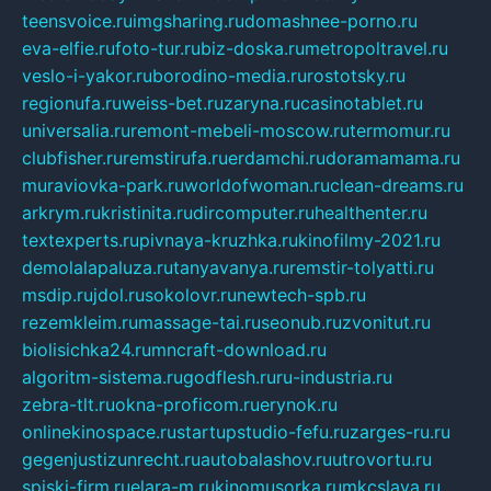
teensvoice.ru
imgsharing.ru
domashnee-porno.ru
eva-elfie.ru
foto-tur.ru
biz-doska.ru
metropoltravel.ru
veslo-i-yakor.ru
borodino-media.ru
rostotsky.ru
regionufa.ru
weiss-bet.ru
zaryna.ru
casinotablet.ru
universalia.ru
remont-mebeli-moscow.ru
termomur.ru
clubfisher.ru
remstirufa.ru
erdamchi.ru
doramamama.ru
muraviovka-park.ru
worldofwoman.ru
clean-dreams.ru
arkrym.ru
kristinita.ru
dircomputer.ru
healthenter.ru
textexperts.ru
pivnaya-kruzhka.ru
kinofilmy-2021.ru
demolalapaluza.ru
tanyavanya.ru
remstir-tolyatti.ru
msdip.ru
jdol.ru
sokolovr.ru
newtech-spb.ru
rezemkleim.ru
massage-tai.ru
seonub.ru
zvonitut.ru
biolisichka24.ru
mncraft-download.ru
algoritm-sistema.ru
godflesh.ru
ru-industria.ru
zebra-tlt.ru
okna-proficom.ru
erynok.ru
onlinekinospace.ru
startupstudio-fefu.ru
zarges-ru.ru
gegenjustizunrecht.ru
autobalashov.ru
utrovortu.ru
spiski-firm.ru
elara-m.ru
kinomusorka.ru
mkcslava.ru