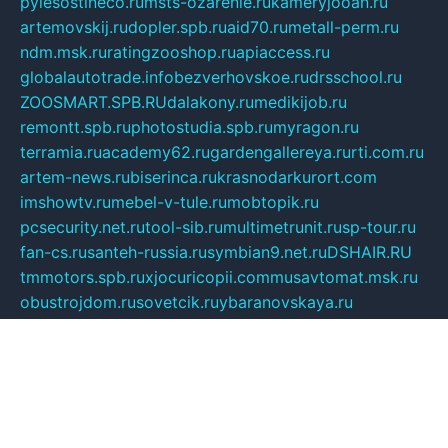
pylesostineco.ru
msts-ozarenie.ru
kameryjooan.ru
artemovskij.ru
dopler.spb.ru
aid70.ru
metall-perm.ru
ndm.msk.ru
ratingzooshop.ru
apiaccess.ru
globalautotrade.info
bezverhovskoe.ru
drsschool.ru
ZOOSMART.SPB.RU
dalakony.ru
medikijob.ru
remontt.spb.ru
photostudia.spb.ru
myragon.ru
terramia.ru
academy62.ru
gardengallereya.ru
rti.com.ru
artem-news.ru
biserinca.ru
krasnodarkurort.com
imshowtv.ru
mebel-v-tule.ru
mobtopik.ru
pcsecurity.net.ru
tool-sib.ru
multimetrunit.ru
sp-tour.ru
fan-cs.ru
santeh-russia.ru
symbian9.net.ru
DSHAIR.RU
tmmotors.spb.ru
xjocuricopii.com
musavtomat.msk.ru
obustrojdom.ru
sovetcik.ru
ybaranovskaya.ru
ppknews.ru
cult-alshei.ru
JAPANRUSSIA.RU
proekciyamebel.ru
imper-finans.ru
rim.org.ru
glamourai.ru
brassminus.ru
zabor-pro.ru
ftn.pp.ru
dorogoe58.ru
laimengpacker.ru
kuzova-zapchasti.ru
sageerp.ru
taxodrom.ru
dsrazvitie.ru
hardcity.net.ru