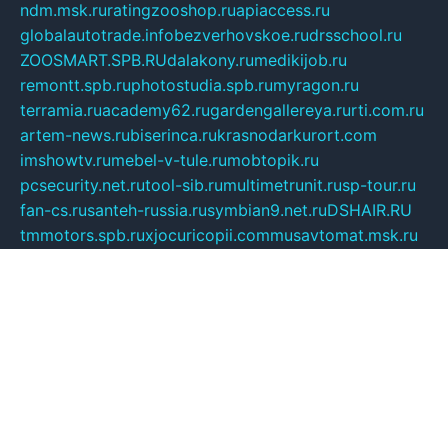
ndm.msk.ru
ratingzooshop.ru
apiaccess.ru
globalautotrade.info
bezverhovskoe.ru
drsschool.ru
ZOOSMART.SPB.RU
dalakony.ru
medikijob.ru
remontt.spb.ru
photostudia.spb.ru
myragon.ru
terramia.ru
academy62.ru
gardengallereya.ru
rti.com.ru
artem-news.ru
biserinca.ru
krasnodarkurort.com
imshowtv.ru
mebel-v-tule.ru
mobtopik.ru
pcsecurity.net.ru
tool-sib.ru
multimetrunit.ru
sp-tour.ru
fan-cs.ru
santeh-russia.ru
symbian9.net.ru
DSHAIR.RU
tmmotors.spb.ru
xjocuricopii.com
musavtomat.msk.ru
obustrojdom.ru
sovetcik.ru
ybaranovskaya.ru
ppknews.ru
cult-alshei.ru
JAPANRUSSIA.RU
proekciyamebel.ru
imper-finans.ru
rim.org.ru
glamourai.ru
brassminus.ru
zabor-pro.ru
ftn.pp.ru
dorogoe58.ru
laimengpacker.ru
kuzova-zapchasti.ru
sageerp.ru
taxodrom.ru
dsrazvitie.ru
hardcity.net.ru
ratinghomegames.ru
topservice25.ru
gubernyan.ru
gtglasslined.ru
ii4.ru
tssport.spb.ru
andorra24.com