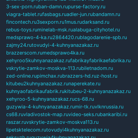
3-sex-porn.ru
ban-damn.ru
purse-factory.ru
viagra-tablet.ru
fasbags.ru
adler-jun.ru
bandamn.ru
fincontech.ru
3sexporn.ru
1mus.ru
darksand.ru
rebus-toys.ru
minelab-msk.ru
alabuga-cityhotel.ru
medsprawo-4-ka.ru
2864420.ru
blagodarenie-spb.ru
zajmy24.ru
tovudyi-4-kuhnyanazakaz.ru
brazzerscom.ru
medsprawo4ka.ru
xehyroo5kuhnyanazakaz.ru
fabrikayfabrikaefabrika.ru
vskrytie-zamkov-moskva-113.ru
biletnadom.ru
zed-online.ru
pimchax.ru
brazzers-hd.ru
z-host.ru
kitubeu2kuhnyanazakaz.ru
naperekate.ru
kuhnyaofabrikaufabrik.ru
kitubeu-2-kuhnyanazakaz.ru
xehyroo-5-kuhnyanazakaz.ru
cs-68.ru
guzywia-4-kuhnyanazakaz.ru
mir-tk.ru
vlknrussia.ru
cs68.ru
vladivostok-map.ru
video-seks.ru
bankaribi.ru
raszar.ru
vskrytie-zamkov-moskva113.ru
lipetsktelecom.ru
tovudyi4kuhnyanazakaz.ru
seksuzb.ru
guzywia4kuhnyanazakaz.ru