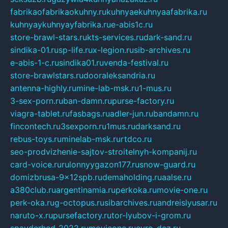
fabrikaofabrikaokuhny.ru
kuhnyaekuhnyaafabrika.ru
kuhnyaykuhnyayfabrika.ru
e-abis1c.ru
store-brawl-stars.ru
kts-services.ru
dark-sand.ru
sindika-01.ru
sp-life.ru
x-legion.ru
sib-archives.ru
e-abis-1-c.ru
sindika01.ru
venda-festival.ru
store-brawlstars.ru
dooraleksandria.ru
antenna-highly.ru
mine-lab-msk.ru
1-mus.ru
3-sex-porn.ru
ban-damn.ru
purse-factory.ru
viagra-tablet.ru
fasbags.ru
adler-jun.ru
bandamn.ru
fincontech.ru
3sexporn.ru
1mus.ru
darksand.ru
rebus-toys.ru
minelab-msk.ru
rtdco.ru
seo-prodvizhenie-sajtov-stroitelnyh-kompanij.ru
card-voice.ru
rulonnyygazon177.ru
snow-guard.ru
domizbrusa-9x12spb.ru
demaholding.ru
aalse.ru
a380club.ru
argentinamia.ru
perkoka.ru
movie-one.ru
perk-oka.ru
g-octopus.ru
sibarchives.ru
andreislyusar.ru
naruto-x.ru
pursefactory.ru
tor-lyubov-i-grom.ru
spayderhed-2022.ru
movieone.ru
evro-dez.ru