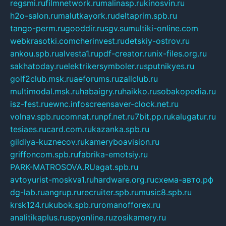
regsmi.ru
filmnetwork.ru
malinasp.ru
kinosvin.ru
h2o-salon.ru
malutkayork.ru
deltaprim.spb.ru
tango-perm.ru
gooddir.ru
sgv.su
multiki-online.com
webkrasotki.com
cherinvest.ru
detskiy-ostrov.ru
ankou.spb.ru
alvesta1.ru
pdf-creator.ru
nix-files.org.ru
sakhatoday.ru
elektrikersymboler.ru
sputnikyes.ru
golf2club.msk.ru
aeforums.ru
zallclub.ru
multimodal.msk.ru
habaigry.ru
haikko.ru
sobakopedia.ru
isz-fest.ru
ewnc.info
screensaver-clock.net.ru
volnav.spb.ru
comnat.ru
npf.net.ru
7bit.pp.ru
kalugatur.ru
tesiaes.ru
card.com.ru
kazanka.spb.ru
gildiya-kuznecov.ru
kameryboavision.ru
griffoncom.spb.ru
fabrika-emotsiy.ru
PARK-MATROSOVA.RU
agat.spb.ru
avtoyurist-moskva1.ru
hardware.org.ru
схема-авто.рф
dg-lab.ru
angrup.ru
recruiter.spb.ru
music8.spb.ru
krsk124.ru
kubok.spb.ru
romanofforex.ru
analitikaplus.ru
spyonline.ru
zosikamery.ru