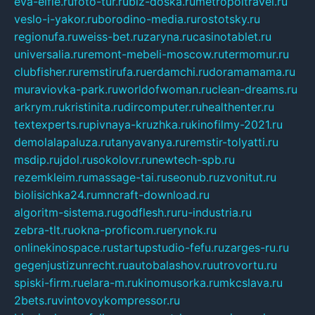
eva-elfie.ru
foto-tur.ru
biz-doska.ru
metropoltravel.ru
veslo-i-yakor.ru
borodino-media.ru
rostotsky.ru
regionufa.ru
weiss-bet.ru
zaryna.ru
casinotablet.ru
universalia.ru
remont-mebeli-moscow.ru
termomur.ru
clubfisher.ru
remstirufa.ru
erdamchi.ru
doramamama.ru
muraviovka-park.ru
worldofwoman.ru
clean-dreams.ru
arkrym.ru
kristinita.ru
dircomputer.ru
healthenter.ru
textexperts.ru
pivnaya-kruzhka.ru
kinofilmy-2021.ru
demolalapaluza.ru
tanyavanya.ru
remstir-tolyatti.ru
msdip.ru
jdol.ru
sokolovr.ru
newtech-spb.ru
rezemkleim.ru
massage-tai.ru
seonub.ru
zvonitut.ru
biolisichka24.ru
mncraft-download.ru
algoritm-sistema.ru
godflesh.ru
ru-industria.ru
zebra-tlt.ru
okna-proficom.ru
erynok.ru
onlinekinospace.ru
startupstudio-fefu.ru
zarges-ru.ru
gegenjustizunrecht.ru
autobalashov.ru
utrovortu.ru
spiski-firm.ru
elara-m.ru
kinomusorka.ru
mkcslava.ru
2bets.ru
vintovoykompressor.ru