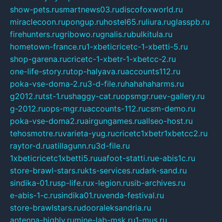
show-pets.ru
smartnews03.ru
discofoxworld.ru
miraclecoon.ru
pongup.ru
hostel65.ru
liura.ru
glasspb.ru
firehunters.ru
gribowo.ru
gnalis.ru
bulkitula.ru
hometown-france.ru
1-xbeticricetc-1-xbetti-5.ru
shop-garena.ru
cricetc-1-xbetr-1-xbetcc-2.ru
one-life-story.ru
top-halyava.ru
accounts112.ru
poka-vse-doma-2.ru
3-d-file.ru
hahahaharms.ru
g2012.ru
tst-1.ru
shaggy-cat.ru
opsmgr.ru
ev-gallery.ru
g-2012.ru
ops-mgr.ru
accounts-112.ru
csm-demo.ru
poka-vse-doma2.ru
airgungames.ru
allseo-host.ru
tehosmotre.ru
varieta-yug.ru
cricetc1xbetr1xbetcc2.ru
raytor-d.ru
atillagunn.ru
3d-file.ru
1xbeticricetc1xbetti5.ru
uafoot-statti.ru
e-abis1c.ru
store-brawl-stars.ru
kts-services.ru
dark-sand.ru
sindika-01.ru
sp-life.ru
x-legion.ru
sib-archives.ru
e-abis-1-c.ru
sindika01.ru
venda-festival.ru
store-brawlstars.ru
dooraleksandria.ru
antenna-highly.ru
mine-lab-msk.ru
1-mus.ru