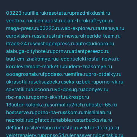
03223.ru
ufille.ru
krasotata.ru
prazdnikdushi.ru
veetbox.ru
cinemapost.ru
ciam-fr.ru
kraft-you.ru
mega-press.ru
03223.ru
web-explore.ru
rastenuya.ru
eurovision-russia.ru
strah-news.ru
freeride-team.ru
itrack-24.ru
sexshopexpress.ru
autostudiopro.ru
alabuga-cityhotel.ru
pornv.ru
atlantpereezd.ru
bud-em-znakomye.ru
a-cdc.ru
elektrostal-news.ru
korolevremont-market.ru
budem-znakomye.ru
oooagrosnab.ru
fpodaso.ru
emfire.ru
pro-otdelky.ru
ukrasotki.ru
seksuzbek.ru
seks-uzbek.ru
porno-vk.ru
sovratili.ru
olecoon.ru
vd-dosug.ru
adonyev.ru
rbc-news.ru
porno-skvirt.ru
krospr.ru
13autor-kolonka.ru
sormol.ru
2rich.ru
hostel-65.ru
hostserve.ru
porno-na-russkom.ru
mishinlab.ru
neznobi.ru
bigfatcc.ru
habble.ru
starbucksvia.ru
delfinet.ru
silvernano.ru
elestal.ru
vektor-doroga.ru
velotrenajery.ru
pronso54.ru
lenasever.ru
lovinskix.ru