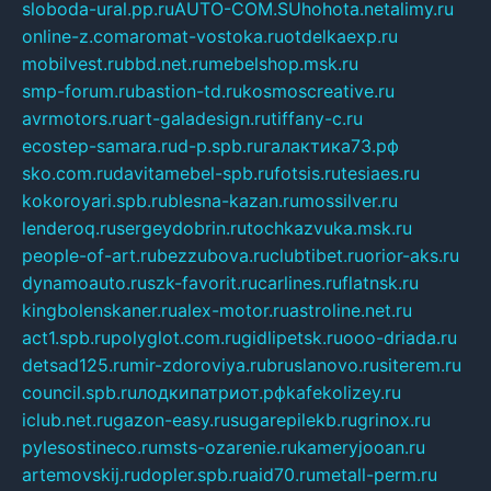
sloboda-ural.pp.ru
AUTO-COM.SU
hohota.net
alimy.ru
online-z.com
aromat-vostoka.ru
otdelkaexp.ru
mobilvest.ru
bbd.net.ru
mebelshop.msk.ru
smp-forum.ru
bastion-td.ru
kosmoscreative.ru
avrmotors.ru
art-galadesign.ru
tiffany-c.ru
ecostep-samara.ru
d-p.spb.ru
галактика73.рф
sko.com.ru
davitamebel-spb.ru
fotsis.ru
tesiaes.ru
kokoroyari.spb.ru
blesna-kazan.ru
mossilver.ru
lenderoq.ru
sergeydobrin.ru
tochkazvuka.msk.ru
people-of-art.ru
bezzubova.ru
clubtibet.ru
orior-aks.ru
dynamoauto.ru
szk-favorit.ru
carlines.ru
flatnsk.ru
kingbolenskaner.ru
alex-motor.ru
astroline.net.ru
act1.spb.ru
polyglot.com.ru
gidlipetsk.ru
ooo-driada.ru
detsad125.ru
mir-zdoroviya.ru
bruslanovo.ru
siterem.ru
council.spb.ru
лодкипатриот.рф
kafekolizey.ru
iclub.net.ru
gazon-easy.ru
sugarepilekb.ru
grinox.ru
pylesostineco.ru
msts-ozarenie.ru
kameryjooan.ru
artemovskij.ru
dopler.spb.ru
aid70.ru
metall-perm.ru