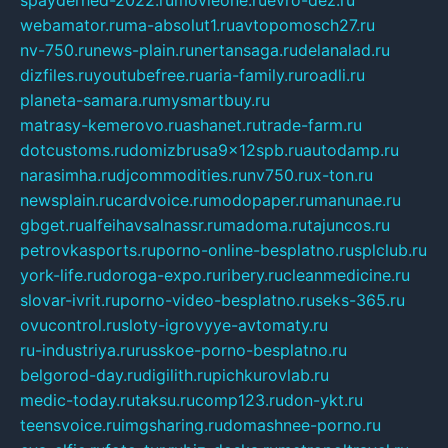
webamator.ru
ma-absolut1.ru
avtopomosch27.ru
nv-750.ru
news-plain.ru
nertansaga.ru
delanalad.ru
dizfiles.ru
youtubefree.ru
aria-family.ru
roadli.ru
planeta-samara.ru
mysmartbuy.ru
matrasy-kemerovo.ru
ashanet.ru
trade-farm.ru
dotcustoms.ru
domizbrusa9x12spb.ru
autodamp.ru
narasimha.ru
djcommodities.ru
nv750.ru
x-ton.ru
newsplain.ru
cardvoice.ru
modopaper.ru
manunae.ru
gbget.ru
alfeihavsalnassr.ru
madoma.ru
tajuncos.ru
petrovkasports.ru
porno-online-besplatno.ru
splclub.ru
york-life.ru
doroga-expo.ru
ribery.ru
cleanmedicine.ru
slovar-ivrit.ru
porno-video-besplatno.ru
seks-365.ru
ovucontrol.ru
sloty-igrovyye-avtomaty.ru
ru-industriya.ru
russkoe-porno-besplatno.ru
belgorod-day.ru
digilith.ru
pichkurovlab.ru
medic-today.ru
taksu.ru
comp123.ru
don-ykt.ru
teensvoice.ru
imgsharing.ru
domashnee-porno.ru