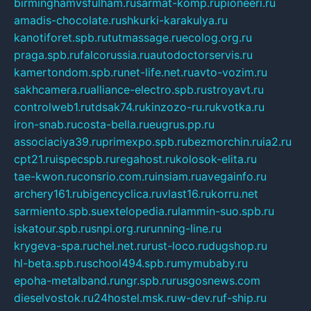
birminghamvsfulham.ru
sarmat-komp.ru
pioneeri.ru
amadis-chocolate.ru
shkurki-karakulya.ru
kanotiforet.spb.ru
tutmassage.ru
ecolog.org.ru
praga.spb.ru
falcorussia.ru
autodoctorservis.ru
kamertondom.spb.ru
net-life.net.ru
avto-vozim.ru
sakhcamera.ru
alliance-electro.spb.ru
stroyavt.ru
controlweb1.ru
tdsak74.ru
kinzozo-ru.ru
kvotka.ru
iron-snab.ru
costa-bella.ru
eugrus.pp.ru
associaciya39.ru
primexpo.spb.ru
bezmorchin.ru
ia2.ru
cpt21.ru
ispecspb.ru
regahost.ru
kolosok-elita.ru
tae-kwon.ru
consrio.com.ru
insiam.ru
avegainfo.ru
archery161.ru
bigencyclica.ru
vlast16.ru
korru.net
sarmiento.spb.su
extelopedia.ru
lammin-suo.spb.ru
iskatour.spb.ru
snpi.org.ru
running-line.ru
krygeva-spa.ru
chel.net.ru
rust-loco.ru
dugshop.ru
hl-beta.spb.ru
school494.spb.ru
mymubaby.ru
epoha-metalband.ru
ngr.spb.ru
rusgosnews.com
dieselvostok.ru
24hostel.msk.ru
w-dev.ru
f-ship.ru