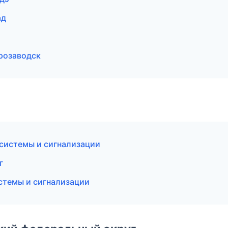
ад
трозаводск
 системы и сигнализации
г
стемы и сигнализации