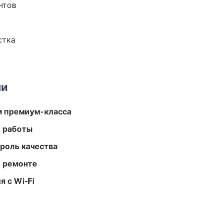
нтов
стка
ми
м премиум-класса
е работы
роль качества
и ремонте
 с Wi‑Fi