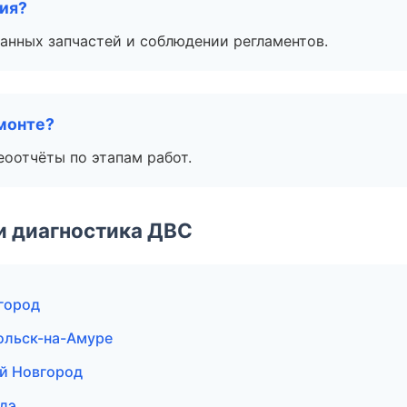
тия?
анных запчастей и соблюдении регламентов.
монте?
еоотчёты по этапам работ.
и диагностика ДВС
город
ольск-на-Амуре
ий Новгород
Удэ