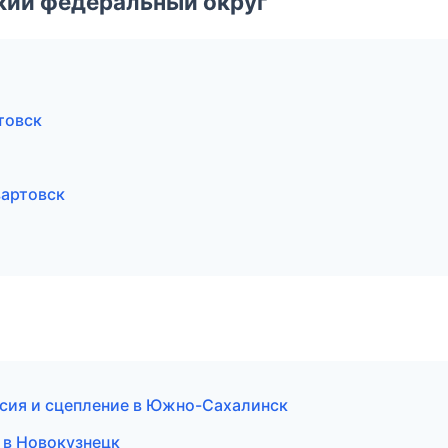
ский федеральный округ
товск
вартовск
ссия и сцепление в Южно-Сахалинск
 в Новокузнецк