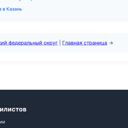
а в Казань
кий федеральный округ
|
Главная страница
→
билистов
сии