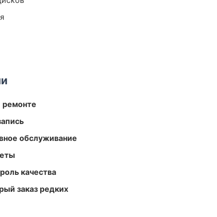
дисков
ия
ми
и ремонте
запись
вное обслуживание
меты
роль качества
рый заказ редких