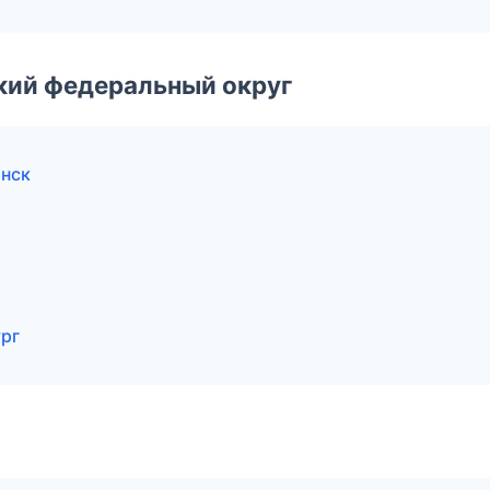
ский федеральный округ
инск
ург