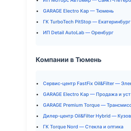
ИП Моторс Автомир — Санкт-Петерб
GARAGE Electro Кар — Тюмень
ГК TurboTech PitStop — Екатеринбург
ИП Detail AutoLab — Оренбург
Компании в Тюмень
Сервис-центр FastFix Oil&Filter — Эл
GARAGE Electro Кар — Продажа и ус
GARAGE Premium Torque — Трансмисс
Дилер-центр Oil&Filter Hybrid — Кузо
ГК Torque Nord — Стекла и оптика