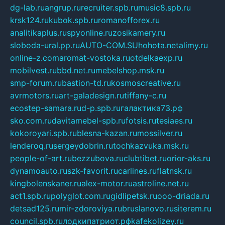
dg-lab.ru
angrup.ru
recruiter.spb.ru
music8.spb.ru
krsk124.ru
kubok.spb.ru
romanofforex.ru
analitikaplus.ru
spyonline.ru
zosikamery.ru
sloboda-ural.pp.ru
AUTO-COM.SU
hohota.net
alimy.ru
online-z.com
aromat-vostoka.ru
otdelkaexp.ru
mobilvest.ru
bbd.net.ru
mebelshop.msk.ru
smp-forum.ru
bastion-td.ru
kosmoscreative.ru
avrmotors.ru
art-galadesign.ru
tiffany-c.ru
ecostep-samara.ru
d-p.spb.ru
галактика73.рф
sko.com.ru
davitamebel-spb.ru
fotsis.ru
tesiaes.ru
kokoroyari.spb.ru
blesna-kazan.ru
mossilver.ru
lenderoq.ru
sergeydobrin.ru
tochkazvuka.msk.ru
people-of-art.ru
bezzubova.ru
clubtibet.ru
orior-aks.ru
dynamoauto.ru
szk-favorit.ru
carlines.ru
flatnsk.ru
kingbolenskaner.ru
alex-motor.ru
astroline.net.ru
act1.spb.ru
polyglot.com.ru
gidlipetsk.ru
ooo-driada.ru
detsad125.ru
mir-zdoroviya.ru
bruslanovo.ru
siterem.ru
council.spb.ru
лодкипатриот.рф
kafekolizey.ru