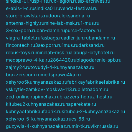
sindika-01.ru
sp-life.ru
x-legion.ru
sib-archives.ru
e-abis-1-c.ru
sindika01.ru
venda-festival.ru
store-brawlstars.ru
dooraleksandria.ru
antenna-highly.ru
mine-lab-msk.ru
1-mus.ru
3-sex-porn.ru
ban-damn.ru
purse-factory.ru
viagra-tablet.ru
fasbags.ru
adler-jun.ru
bandamn.ru
fincontech.ru
3sexporn.ru
1mus.ru
darksand.ru
rebus-toys.ru
minelab-msk.ru
alabuga-cityhotel.ru
medsprawo-4-ka.ru
2864420.ru
blagodarenie-spb.ru
zajmy24.ru
tovudyi-4-kuhnyanazakaz.ru
brazzerscom.ru
medsprawo4ka.ru
xehyroo5kuhnyanazakaz.ru
fabrikayfabrikaefabrika.ru
vskrytie-zamkov-moskva-113.ru
biletnadom.ru
zed-online.ru
pimchax.ru
brazzers-hd.ru
z-host.ru
kitubeu2kuhnyanazakaz.ru
naperekate.ru
kuhnyaofabrikaufabrik.ru
kitubeu-2-kuhnyanazakaz.ru
xehyroo-5-kuhnyanazakaz.ru
cs-68.ru
guzywia-4-kuhnyanazakaz.ru
mir-tk.ru
vlknrussia.ru