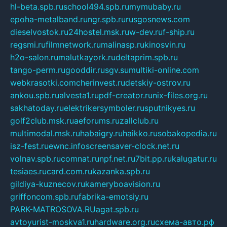
hl-beta.spb.ru
school494.spb.ru
mymubaby.ru
epoha-metalband.ru
ngr.spb.ru
rusgosnews.com
dieselvostok.ru
24hostel.msk.ru
w-dev.ru
f-ship.ru
regsmi.ru
filmnetwork.ru
malinasp.ru
kinosvin.ru
h2o-salon.ru
malutkayork.ru
deltaprim.spb.ru
tango-perm.ru
gooddir.ru
sgv.su
multiki-online.com
webkrasotki.com
cherinvest.ru
detskiy-ostrov.ru
ankou.spb.ru
alvesta1.ru
pdf-creator.ru
nix-files.org.ru
sakhatoday.ru
elektrikersymboler.ru
sputnikyes.ru
golf2club.msk.ru
aeforums.ru
zallclub.ru
multimodal.msk.ru
habaigry.ru
haikko.ru
sobakopedia.ru
isz-fest.ru
ewnc.info
screensaver-clock.net.ru
volnav.spb.ru
comnat.ru
npf.net.ru
7bit.pp.ru
kalugatur.ru
tesiaes.ru
card.com.ru
kazanka.spb.ru
gildiya-kuznecov.ru
kameryboavision.ru
griffoncom.spb.ru
fabrika-emotsiy.ru
PARK-MATROSOVA.RU
agat.spb.ru
avtoyurist-moskva1.ru
hardware.org.ru
схема-авто.рф