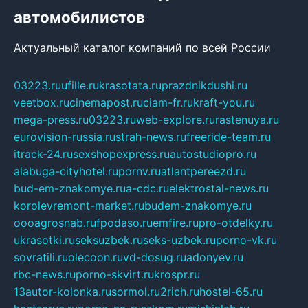
автомобилистов
Актуальный каталог компаний по всей России
03223.ru
ufille.ru
krasotata.ru
prazdnikdushi.ru
veetbox.ru
cinemapost.ru
ciam-fr.ru
kraft-you.ru
mega-press.ru
03223.ru
web-explore.ru
rastenuya.ru
eurovision-russia.ru
strah-news.ru
freeride-team.ru
itrack-24.ru
sexshopexpress.ru
autostudiopro.ru
alabuga-cityhotel.ru
pornv.ru
atlantpereezd.ru
bud-em-znakomye.ru
a-cdc.ru
elektrostal-news.ru
korolevremont-market.ru
budem-znakomye.ru
oooagrosnab.ru
fpodaso.ru
emfire.ru
pro-otdelky.ru
ukrasotki.ru
seksuzbek.ru
seks-uzbek.ru
porno-vk.ru
sovratili.ru
olecoon.ru
vd-dosug.ru
adonyev.ru
rbc-news.ru
porno-skvirt.ru
krospr.ru
13autor-kolonka.ru
sormol.ru
2rich.ru
hostel-65.ru