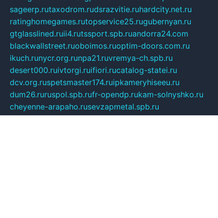
sageerp.ru
taxodrom.ru
dsrazvitie.ru
hardcity.net.ru
ratinghomegames.ru
topservice25.ru
gubernyan.ru
gtglasslined.ru
ii4.ru
tssport.spb.ru
andorra24.com
blackwallstreet.ru
oboimos.ru
optim-doors.com.ru
ikuch.ru
nycr.org.ru
npa21.ru
vremya-ch.spb.ru
desert000.ru
ivtorgi.ru
ifiori.ru
catalog-statei.ru
dcv.org.ru
spetsmaster174.ru
ipkameryhiseeu.ru
dum26.ru
ruspol.spb.ru
fr-opendp.ru
kam-solnyshko.ru
cheyenne-arapaho.ru
sevzapmetal.spb.ru
ted-lapidus.spb.ru
parasite-eliminator.ru
sigma-complete.ru
modernworld.ru
dama-moda.ru
eholot-group.ru
sk-nvkz.ru
DRONGOLD.RU
democratia2.ru
i-farmer.ru
mass-sport.org
jablonex.spb.ru
bookmess.ru
linkword.ru
refineua.com.ru
cs-spec.net.ru
altay-mebel.ru
DNK-THEATRE.RU
mechaniks.spb.ru
ipcamtechage.ru
skosta.ru
a-sun.ru
stroy-ldsp.ru
snowlands.org.ru
childrensshoes.ru
mrlizzy.ru
mebelsofiakrd.ru