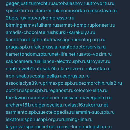
gegenjustizunrecht.ru
autobalashov.ru
utrovortu.ru
spiski-firm.ru
elara-m.ru
kinomusorka.ru
mkcslava.ru
2bets.ru
vintovoykompressor.ru
birminghamvsfulham.ru
sarmat-komp.ru
pioneeri.ru
amadis-chocolate.ru
shkurki-karakulya.ru
kanotiforet.spb.ru
tutmassage.ru
ecolog.org.ru
praga.spb.ru
falcorussia.ru
autodoctorservis.ru
kamertondom.spb.ru
net-life.net.ru
avto-vozim.ru
sakhcamera.ru
alliance-electro.spb.ru
stroyavt.ru
controlweb1.ru
tdsak74.ru
kinzozo-ru.ru
kvotka.ru
iron-snab.ru
costa-bella.ru
eugrus.pp.ru
associaciya39.ru
primexpo.spb.ru
bezmorchin.ru
ia2.ru
cpt21.ru
ispecspb.ru
regahost.ru
kolosok-elita.ru
tae-kwon.ru
consrio.com.ru
insiam.ru
avegainfo.ru
archery161.ru
bigencyclica.ru
vlast16.ru
korru.net
sarmiento.spb.su
extelopedia.ru
lammin-suo.spb.ru
iskatour.spb.ru
snpi.org.ru
running-line.ru
krygeva-spa.ru
chel.net.ru
rust-loco.ru
dugshop.ru