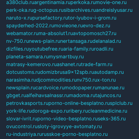
a380club.ru
argentinamia.ru
perkoka.ru
movie-one.ru
perk-oka.ru
g-octopus.ru
sibarchives.ru
andreislyusar.ru
naruto-x.ru
pursefactory.ru
tor-lyubov-i-grom.ru
spayderhed-2022.ru
movieone.ru
evro-dez.ru
webamator.ru
ma-absolut1.ru
avtopomosch27.ru
nv-750.ru
news-plain.ru
nertansaga.ru
delanalad.ru
dizfiles.ru
youtubefree.ru
aria-family.ru
roadli.ru
planeta-samara.ru
mysmartbuy.ru
matrasy-kemerovo.ru
ashanet.ru
trade-farm.ru
dotcustoms.ru
domizbrusa9x12spb.ru
autodamp.ru
narasimha.ru
djcommodities.ru
nv750.ru
x-ton.ru
newsplain.ru
cardvoice.ru
modopaper.ru
manunae.ru
gbget.ru
alfeihavsalnassr.ru
madoma.ru
tajuncos.ru
petrovkasports.ru
porno-online-besplatno.ru
splclub.ru
york-life.ru
doroga-expo.ru
ribery.ru
cleanmedicine.ru
slovar-ivrit.ru
porno-video-besplatno.ru
seks-365.ru
ovucontrol.ru
sloty-igrovyye-avtomaty.ru
ru-industriya.ru
russkoe-porno-besplatno.ru