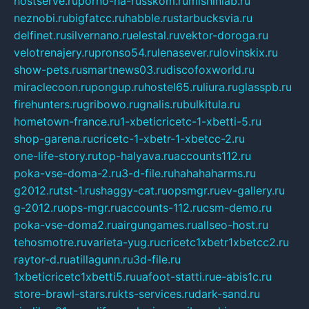
hostserve.ru
porno-na-russkom.ru
mishinlab.ru
neznobi.ru
bigfatcc.ru
habble.ru
starbucksvia.ru
delfinet.ru
silvernano.ru
elestal.ru
vektor-doroga.ru
velotrenajery.ru
pronso54.ru
lenasever.ru
lovinskix.ru
show-pets.ru
smartnews03.ru
discofoxworld.ru
miraclecoon.ru
pongup.ru
hostel65.ru
liura.ru
glasspb.ru
firehunters.ru
gribowo.ru
gnalis.ru
bulkitula.ru
hometown-france.ru
1-xbeticricetc-1-xbetti-5.ru
shop-garena.ru
cricetc-1-xbetr-1-xbetcc-2.ru
one-life-story.ru
top-halyava.ru
accounts112.ru
poka-vse-doma-2.ru
3-d-file.ru
hahahaharms.ru
g2012.ru
tst-1.ru
shaggy-cat.ru
opsmgr.ru
ev-gallery.ru
g-2012.ru
ops-mgr.ru
accounts-112.ru
csm-demo.ru
poka-vse-doma2.ru
airgungames.ru
allseo-host.ru
tehosmotre.ru
varieta-yug.ru
cricetc1xbetr1xbetcc2.ru
raytor-d.ru
atillagunn.ru
3d-file.ru
1xbeticricetc1xbetti5.ru
uafoot-statti.ru
e-abis1c.ru
store-brawl-stars.ru
kts-services.ru
dark-sand.ru