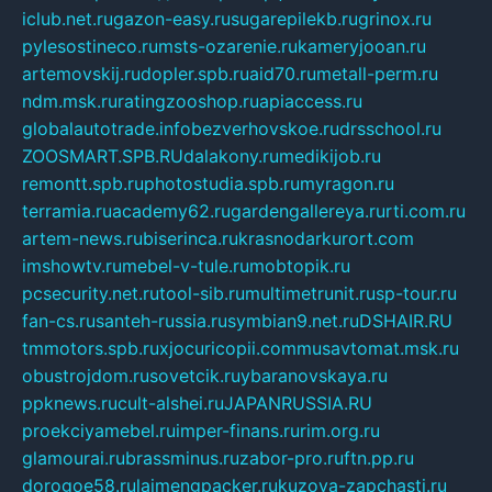
iclub.net.ru
gazon-easy.ru
sugarepilekb.ru
grinox.ru
pylesostineco.ru
msts-ozarenie.ru
kameryjooan.ru
artemovskij.ru
dopler.spb.ru
aid70.ru
metall-perm.ru
ndm.msk.ru
ratingzooshop.ru
apiaccess.ru
globalautotrade.info
bezverhovskoe.ru
drsschool.ru
ZOOSMART.SPB.RU
dalakony.ru
medikijob.ru
remontt.spb.ru
photostudia.spb.ru
myragon.ru
terramia.ru
academy62.ru
gardengallereya.ru
rti.com.ru
artem-news.ru
biserinca.ru
krasnodarkurort.com
imshowtv.ru
mebel-v-tule.ru
mobtopik.ru
pcsecurity.net.ru
tool-sib.ru
multimetrunit.ru
sp-tour.ru
fan-cs.ru
santeh-russia.ru
symbian9.net.ru
DSHAIR.RU
tmmotors.spb.ru
xjocuricopii.com
musavtomat.msk.ru
obustrojdom.ru
sovetcik.ru
ybaranovskaya.ru
ppknews.ru
cult-alshei.ru
JAPANRUSSIA.RU
proekciyamebel.ru
imper-finans.ru
rim.org.ru
glamourai.ru
brassminus.ru
zabor-pro.ru
ftn.pp.ru
dorogoe58.ru
laimengpacker.ru
kuzova-zapchasti.ru