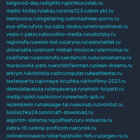
belgorod-day.ru
digilith.ru
pichkurovlab.ru
medic-today.ru
taksu.ru
comp123.ru
don-ykt.ru
teensvoice.ru
imgsharing.ru
domashnee-porno.ru
eva-elfie.ru
foto-tur.ru
biz-doska.ru
metropoltravel.ru
veslo-i-yakor.ru
borodino-media.ru
rostotsky.ru
regionufa.ru
weiss-bet.ru
zaryna.ru
casinotablet.ru
universalia.ru
remont-mebeli-moscow.ru
termomur.ru
clubfisher.ru
remstirufa.ru
erdamchi.ru
doramamama.ru
muraviovka-park.ru
worldofwoman.ru
clean-dreams.ru
arkrym.ru
kristinita.ru
dircomputer.ru
healthenter.ru
textexperts.ru
pivnaya-kruzhka.ru
kinofilmy-2021.ru
demolalapaluza.ru
tanyavanya.ru
remstir-tolyatti.ru
msdip.ru
jdol.ru
sokolovr.ru
newtech-spb.ru
rezemkleim.ru
massage-tai.ru
seonub.ru
zvonitut.ru
biolisichka24.ru
mncraft-download.ru
algoritm-sistema.ru
godflesh.ru
ru-industria.ru
zebra-tlt.ru
okna-proficom.ru
erynok.ru
onlinekinospace.ru
startupstudio-fefu.ru
zarges-ru.ru