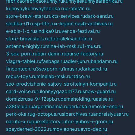
fabrikaofabrikaokuhny.ru
kuhnyaekuhnyaafabrika.ru
kuhnyaykuhnyayfabrika.ru
e-abis1c.ru
store-brawl-stars.ru
kts-services.ru
dark-sand.ru
sindika-01.ru
sp-life.ru
x-legion.ru
sib-archives.ru
e-abis-1-c.ru
sindika01.ru
venda-festival.ru
store-brawlstars.ru
dooraleksandria.ru
antenna-highly.ru
mine-lab-msk.ru
1-mus.ru
3-sex-porn.ru
ban-damn.ru
purse-factory.ru
viagra-tablet.ru
fasbags.ru
adler-jun.ru
bandamn.ru
fincontech.ru
3sexporn.ru
1mus.ru
darksand.ru
rebus-toys.ru
minelab-msk.ru
rtdco.ru
seo-prodvizhenie-sajtov-stroitelnyh-kompanij.ru
card-voice.ru
rulonnyygazon177.ru
snow-guard.ru
domizbrusa-9x12spb.ru
demaholding.ru
aalse.ru
a380club.ru
argentinamia.ru
perkoka.ru
movie-one.ru
perk-oka.ru
g-octopus.ru
sibarchives.ru
andreislyusar.ru
naruto-x.ru
pursefactory.ru
tor-lyubov-i-grom.ru
spayderhed-2022.ru
movieone.ru
evro-dez.ru