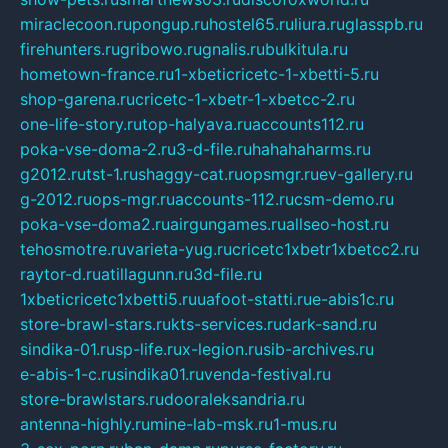
miraclecoon.ru
pongup.ru
hostel65.ru
liura.ru
glasspb.ru
firehunters.ru
gribowo.ru
gnalis.ru
bulkitula.ru
hometown-france.ru
1-xbeticricetc-1-xbetti-5.ru
shop-garena.ru
cricetc-1-xbetr-1-xbetcc-2.ru
one-life-story.ru
top-halyava.ru
accounts112.ru
poka-vse-doma-2.ru
3-d-file.ru
hahahaharms.ru
g2012.ru
tst-1.ru
shaggy-cat.ru
opsmgr.ru
ev-gallery.ru
g-2012.ru
ops-mgr.ru
accounts-112.ru
csm-demo.ru
poka-vse-doma2.ru
airgungames.ru
allseo-host.ru
tehosmotre.ru
varieta-yug.ru
cricetc1xbetr1xbetcc2.ru
raytor-d.ru
atillagunn.ru
3d-file.ru
1xbeticricetc1xbetti5.ru
uafoot-statti.ru
e-abis1c.ru
store-brawl-stars.ru
kts-services.ru
dark-sand.ru
sindika-01.ru
sp-life.ru
x-legion.ru
sib-archives.ru
e-abis-1-c.ru
sindika01.ru
venda-festival.ru
store-brawlstars.ru
dooraleksandria.ru
antenna-highly.ru
mine-lab-msk.ru
1-mus.ru