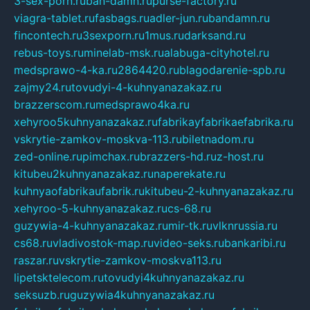
3-sex-porn.ru
ban-damn.ru
purse-factory.ru
viagra-tablet.ru
fasbags.ru
adler-jun.ru
bandamn.ru
fincontech.ru
3sexporn.ru
1mus.ru
darksand.ru
rebus-toys.ru
minelab-msk.ru
alabuga-cityhotel.ru
medsprawo-4-ka.ru
2864420.ru
blagodarenie-spb.ru
zajmy24.ru
tovudyi-4-kuhnyanazakaz.ru
brazzerscom.ru
medsprawo4ka.ru
xehyroo5kuhnyanazakaz.ru
fabrikayfabrikaefabrika.ru
vskrytie-zamkov-moskva-113.ru
biletnadom.ru
zed-online.ru
pimchax.ru
brazzers-hd.ru
z-host.ru
kitubeu2kuhnyanazakaz.ru
naperekate.ru
kuhnyaofabrikaufabrik.ru
kitubeu-2-kuhnyanazakaz.ru
xehyroo-5-kuhnyanazakaz.ru
cs-68.ru
guzywia-4-kuhnyanazakaz.ru
mir-tk.ru
vlknrussia.ru
cs68.ru
vladivostok-map.ru
video-seks.ru
bankaribi.ru
raszar.ru
vskrytie-zamkov-moskva113.ru
lipetsktelecom.ru
tovudyi4kuhnyanazakaz.ru
seksuzb.ru
guzywia4kuhnyanazakaz.ru