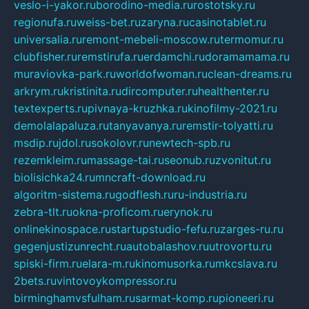
veslo-i-yakor.ru
borodino-media.ru
rostotsky.ru
regionufa.ru
weiss-bet.ru
zaryna.ru
casinotablet.ru
universalia.ru
remont-mebeli-moscow.ru
termomur.ru
clubfisher.ru
remstirufa.ru
erdamchi.ru
doramamama.ru
muraviovka-park.ru
worldofwoman.ru
clean-dreams.ru
arkrym.ru
kristinita.ru
dircomputer.ru
healthenter.ru
textexperts.ru
pivnaya-kruzhka.ru
kinofilmy-2021.ru
demolalapaluza.ru
tanyavanya.ru
remstir-tolyatti.ru
msdip.ru
jdol.ru
sokolovr.ru
newtech-spb.ru
rezemkleim.ru
massage-tai.ru
seonub.ru
zvonitut.ru
biolisichka24.ru
mncraft-download.ru
algoritm-sistema.ru
godflesh.ru
ru-industria.ru
zebra-tlt.ru
okna-proficom.ru
erynok.ru
onlinekinospace.ru
startupstudio-fefu.ru
zarges-ru.ru
gegenjustizunrecht.ru
autobalashov.ru
utrovortu.ru
spiski-firm.ru
elara-m.ru
kinomusorka.ru
mkcslava.ru
2bets.ru
vintovoykompressor.ru
birminghamvsfulham.ru
sarmat-komp.ru
pioneeri.ru