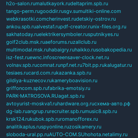
h2o-salon.ru
malutkayork.ru
deltaprim.spb.ru
tango-perm.ru
gooddir.ru
sgv.su
multiki-online.com
webkrasotki.com
cherinvest.ru
detskiy-ostrov.ru
ankou.spb.ru
alvesta1.ru
pdf-creator.ru
nix-files.org.ru
sakhatoday.ru
elektrikersymboler.ru
sputnikyes.ru
golf2club.msk.ru
aeforums.ru
zallclub.ru
multimodal.msk.ru
habaigry.ru
haikko.ru
sobakopedia.ru
isz-fest.ru
ewnc.info
screensaver-clock.net.ru
volnav.spb.ru
comnat.ru
npf.net.ru
7bit.pp.ru
kalugatur.ru
tesiaes.ru
card.com.ru
kazanka.spb.ru
gildiya-kuznecov.ru
kameryboavision.ru
griffoncom.spb.ru
fabrika-emotsiy.ru
PARK-MATROSOVA.RU
agat.spb.ru
avtoyurist-moskva1.ru
hardware.org.ru
схема-авто.рф
dg-lab.ru
angrup.ru
recruiter.spb.ru
music8.spb.ru
krsk124.ru
kubok.spb.ru
romanofforex.ru
analitikaplus.ru
spyonline.ru
zosikamery.ru
sloboda-ural.pp.ru
AUTO-COM.SU
hohota.net
alimy.ru