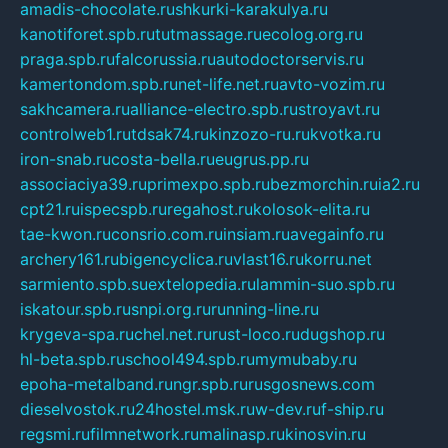
amadis-chocolate.ru
shkurki-karakulya.ru
kanotiforet.spb.ru
tutmassage.ru
ecolog.org.ru
praga.spb.ru
falcorussia.ru
autodoctorservis.ru
kamertondom.spb.ru
net-life.net.ru
avto-vozim.ru
sakhcamera.ru
alliance-electro.spb.ru
stroyavt.ru
controlweb1.ru
tdsak74.ru
kinzozo-ru.ru
kvotka.ru
iron-snab.ru
costa-bella.ru
eugrus.pp.ru
associaciya39.ru
primexpo.spb.ru
bezmorchin.ru
ia2.ru
cpt21.ru
ispecspb.ru
regahost.ru
kolosok-elita.ru
tae-kwon.ru
consrio.com.ru
insiam.ru
avegainfo.ru
archery161.ru
bigencyclica.ru
vlast16.ru
korru.net
sarmiento.spb.su
extelopedia.ru
lammin-suo.spb.ru
iskatour.spb.ru
snpi.org.ru
running-line.ru
krygeva-spa.ru
chel.net.ru
rust-loco.ru
dugshop.ru
hl-beta.spb.ru
school494.spb.ru
mymubaby.ru
epoha-metalband.ru
ngr.spb.ru
rusgosnews.com
dieselvostok.ru
24hostel.msk.ru
w-dev.ru
f-ship.ru
regsmi.ru
filmnetwork.ru
malinasp.ru
kinosvin.ru