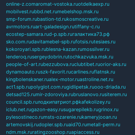
online-z.com
aromat-vostoka.ru
otdelkaexp.ru
mobilvest.ru
bbd.net.ru
mebelshop.msk.ru
smp-forum.ru
bastion-td.ru
kosmoscreative.ru
avrmotors.ru
art-galadesign.ru
tiffany-c.ru
ecostep-samara.ru
d-p.spb.ru
галактика73.рф
sko.com.ru
davitamebel-spb.ru
fotsis.ru
tesiaes.ru
kokoroyari.spb.ru
blesna-kazan.ru
mossilver.ru
lenderoq.ru
sergeydobrin.ru
tochkazvuka.msk.ru
people-of-art.ru
bezzubova.ru
clubtibet.ru
orior-aks.ru
dynamoauto.ru
szk-favorit.ru
carlines.ru
flatnsk.ru
kingbolenskaner.ru
alex-motor.ru
astroline.net.ru
act1.spb.ru
polyglot.com.ru
gidlipetsk.ru
ooo-driada.ru
detsad125.ru
mir-zdoroviya.ru
bruslanovo.ru
siterem.ru
council.spb.ru
лодкипатриот.рф
kafekolizey.ru
iclub.net.ru
gazon-easy.ru
sugarepilekb.ru
grinox.ru
pylesostineco.ru
msts-ozarenie.ru
kameryjooan.ru
artemovskij.ru
dopler.spb.ru
aid70.ru
metall-perm.ru
ndm.msk.ru
ratingzooshop.ru
apiaccess.ru