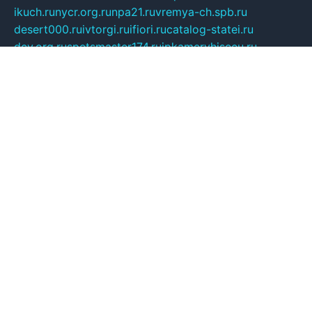
ikuch.ru
nycr.org.ru
npa21.ru
vremya-ch.spb.ru
desert000.ru
ivtorgi.ru
ifiori.ru
catalog-statei.ru
dcv.org.ru
spetsmaster174.ru
ipkameryhiseeu.ru
dum26.ru
ruspol.spb.ru
fr-opendp.ru
kam-solnyshko.ru
cheyenne-arapaho.ru
sevzapmetal.spb.ru
ted-lapidus.spb.ru
parasite-eliminator.ru
sigma-complete.ru
modernworld.ru
dama-moda.ru
eholot-group.ru
sk-nvkz.ru
DRONGOLD.RU
democratia2.ru
i-farmer.ru
mass-sport.org
jablonex.spb.ru
bookmess.ru
linkword.ru
refineua.com.ru
cs-spec.net.ru
altay-mebel.ru
DNK-THEATRE.RU
mechaniks.spb.ru
ipcamtechage.ru
skosta.ru
a-sun.ru
stroy-ldsp.ru
snowlands.org.ru
childrensshoes.ru
mrlizzy.ru
mebelsofiakrd.ru
bulizhenko.ru
rumantick.net.ru
mtszerno.ru
daily-fishing.ru
glushiteli-v-spb.ru
megasat.org.ru
localization.net.ru
flyingfish.pp.ru
ds5teremok.ru
aclib.spb.ru
komissionka30.ru
mag-profit.ru