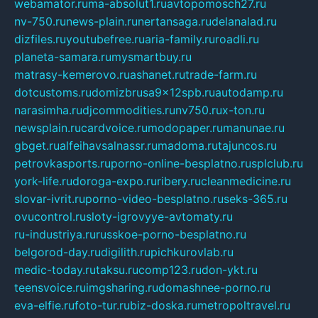
webamator.ru
ma-absolut1.ru
avtopomosch27.ru
nv-750.ru
news-plain.ru
nertansaga.ru
delanalad.ru
dizfiles.ru
youtubefree.ru
aria-family.ru
roadli.ru
planeta-samara.ru
mysmartbuy.ru
matrasy-kemerovo.ru
ashanet.ru
trade-farm.ru
dotcustoms.ru
domizbrusa9x12spb.ru
autodamp.ru
narasimha.ru
djcommodities.ru
nv750.ru
x-ton.ru
newsplain.ru
cardvoice.ru
modopaper.ru
manunae.ru
gbget.ru
alfeihavsalnassr.ru
madoma.ru
tajuncos.ru
petrovkasports.ru
porno-online-besplatno.ru
splclub.ru
york-life.ru
doroga-expo.ru
ribery.ru
cleanmedicine.ru
slovar-ivrit.ru
porno-video-besplatno.ru
seks-365.ru
ovucontrol.ru
sloty-igrovyye-avtomaty.ru
ru-industriya.ru
russkoe-porno-besplatno.ru
belgorod-day.ru
digilith.ru
pichkurovlab.ru
medic-today.ru
taksu.ru
comp123.ru
don-ykt.ru
teensvoice.ru
imgsharing.ru
domashnee-porno.ru
eva-elfie.ru
foto-tur.ru
biz-doska.ru
metropoltravel.ru