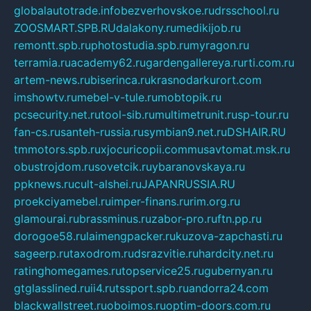
globalautotrade.info
bezverhovskoe.ru
drsschool.ru
ZOOSMART.SPB.RU
dalakony.ru
medikijob.ru
remontt.spb.ru
photostudia.spb.ru
myragon.ru
terramia.ru
academy62.ru
gardengallereya.ru
rti.com.ru
artem-news.ru
biserinca.ru
krasnodarkurort.com
imshowtv.ru
mebel-v-tule.ru
mobtopik.ru
pcsecurity.net.ru
tool-sib.ru
multimetrunit.ru
sp-tour.ru
fan-cs.ru
santeh-russia.ru
symbian9.net.ru
DSHAIR.RU
tmmotors.spb.ru
xjocuricopii.com
musavtomat.msk.ru
obustrojdom.ru
sovetcik.ru
ybaranovskaya.ru
ppknews.ru
cult-alshei.ru
JAPANRUSSIA.RU
proekciyamebel.ru
imper-finans.ru
rim.org.ru
glamourai.ru
brassminus.ru
zabor-pro.ru
ftn.pp.ru
dorogoe58.ru
laimengpacker.ru
kuzova-zapchasti.ru
sageerp.ru
taxodrom.ru
dsrazvitie.ru
hardcity.net.ru
ratinghomegames.ru
topservice25.ru
gubernyan.ru
gtglasslined.ru
ii4.ru
tssport.spb.ru
andorra24.com
blackwallstreet.ru
oboimos.ru
optim-doors.com.ru