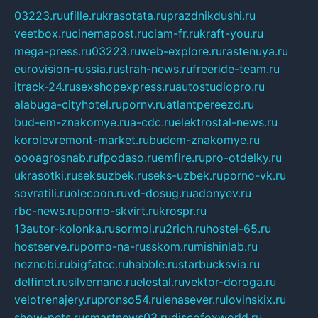
03223.ru
ufille.ru
krasotata.ru
prazdnikdushi.ru
veetbox.ru
cinemapost.ru
ciam-fr.ru
kraft-you.ru
mega-press.ru
03223.ru
web-explore.ru
rastenuya.ru
eurovision-russia.ru
strah-news.ru
freeride-team.ru
itrack-24.ru
sexshopexpress.ru
autostudiopro.ru
alabuga-cityhotel.ru
pornv.ru
atlantpereezd.ru
bud-em-znakomye.ru
a-cdc.ru
elektrostal-news.ru
korolevremont-market.ru
budem-znakomye.ru
oooagrosnab.ru
fpodaso.ru
emfire.ru
pro-otdelky.ru
ukrasotki.ru
seksuzbek.ru
seks-uzbek.ru
porno-vk.ru
sovratili.ru
olecoon.ru
vd-dosug.ru
adonyev.ru
rbc-news.ru
porno-skvirt.ru
krospr.ru
13autor-kolonka.ru
sormol.ru
2rich.ru
hostel-65.ru
hostserve.ru
porno-na-russkom.ru
mishinlab.ru
neznobi.ru
bigfatcc.ru
habble.ru
starbucksvia.ru
delfinet.ru
silvernano.ru
elestal.ru
vektor-doroga.ru
velotrenajery.ru
pronso54.ru
lenasever.ru
lovinskix.ru
show-pets.ru
smartnews03.ru
discofoxworld.ru