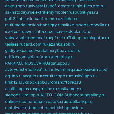
ankou.spb.ru
alvesta1.ru
pdf-creator.ru
nix-files.org.ru
sakhatoday.ru
elektrikersymboler.ru
sputnikyes.ru
golf2club.msk.ru
aeforums.ru
zallclub.ru
multimodal.msk.ru
habaigry.ru
haikko.ru
sobakopedia.ru
isz-fest.ru
ewnc.info
screensaver-clock.net.ru
volnav.spb.ru
comnat.ru
npf.net.ru
7bit.pp.ru
kalugatur.ru
tesiaes.ru
card.com.ru
kazanka.spb.ru
gildiya-kuznecov.ru
kameryboavision.ru
griffoncom.spb.ru
fabrika-emotsiy.ru
PARK-MATROSOVA.RU
agat.spb.ru
avtoyurist-moskva1.ru
hardware.org.ru
схема-авто.рф
dg-lab.ru
angrup.ru
recruiter.spb.ru
music8.spb.ru
krsk124.ru
kubok.spb.ru
romanofforex.ru
analitikaplus.ru
spyonline.ru
zosikamery.ru
sloboda-ural.pp.ru
AUTO-COM.SU
hohota.net
alimy.ru
online-z.com
aromat-vostoka.ru
otdelkaexp.ru
mobilvest.ru
bbd.net.ru
mebelshop.msk.ru