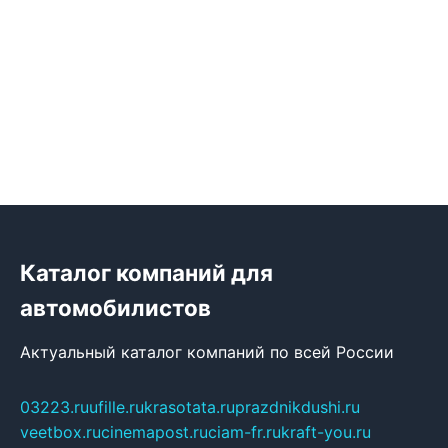
Каталог компаний для
автомобилистов
Актуальный каталог компаний по всей России
03223.ru
ufille.ru
krasotata.ru
prazdnikdushi.ru
veetbox.ru
cinemapost.ru
ciam-fr.ru
kraft-you.ru