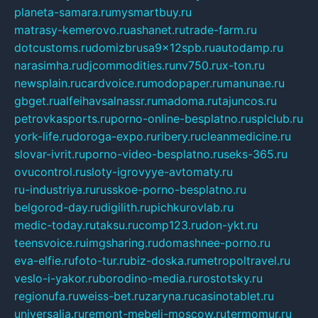
planeta-samara.ru
mysmartbuy.ru
matrasy-kemerovo.ru
ashanet.ru
trade-farm.ru
dotcustoms.ru
domizbrusa9x12spb.ru
autodamp.ru
narasimha.ru
djcommodities.ru
nv750.ru
x-ton.ru
newsplain.ru
cardvoice.ru
modopaper.ru
manunae.ru
gbget.ru
alfeihavsalnassr.ru
madoma.ru
tajuncos.ru
petrovkasports.ru
porno-online-besplatno.ru
splclub.ru
york-life.ru
doroga-expo.ru
ribery.ru
cleanmedicine.ru
slovar-ivrit.ru
porno-video-besplatno.ru
seks-365.ru
ovucontrol.ru
sloty-igrovyye-avtomaty.ru
ru-industriya.ru
russkoe-porno-besplatno.ru
belgorod-day.ru
digilith.ru
pichkurovlab.ru
medic-today.ru
taksu.ru
comp123.ru
don-ykt.ru
teensvoice.ru
imgsharing.ru
domashnee-porno.ru
eva-elfie.ru
foto-tur.ru
biz-doska.ru
metropoltravel.ru
veslo-i-yakor.ru
borodino-media.ru
rostotsky.ru
regionufa.ru
weiss-bet.ru
zaryna.ru
casinotablet.ru
universalia.ru
remont-mebeli-moscow.ru
termomur.ru