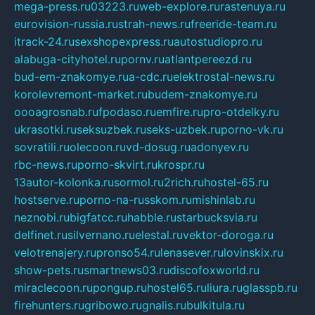
mega-press.ru
03223.ru
web-explore.ru
rastenuya.ru
eurovision-russia.ru
strah-news.ru
freeride-team.ru
itrack-24.ru
sexshopexpress.ru
autostudiopro.ru
alabuga-cityhotel.ru
pornv.ru
atlantpereezd.ru
bud-em-znakomye.ru
a-cdc.ru
elektrostal-news.ru
korolevremont-market.ru
budem-znakomye.ru
oooagrosnab.ru
fpodaso.ru
emfire.ru
pro-otdelky.ru
ukrasotki.ru
seksuzbek.ru
seks-uzbek.ru
porno-vk.ru
sovratili.ru
olecoon.ru
vd-dosug.ru
adonyev.ru
rbc-news.ru
porno-skvirt.ru
krospr.ru
13autor-kolonka.ru
sormol.ru
2rich.ru
hostel-65.ru
hostserve.ru
porno-na-russkom.ru
mishinlab.ru
neznobi.ru
bigfatcc.ru
habble.ru
starbucksvia.ru
delfinet.ru
silvernano.ru
elestal.ru
vektor-doroga.ru
velotrenajery.ru
pronso54.ru
lenasever.ru
lovinskix.ru
show-pets.ru
smartnews03.ru
discofoxworld.ru
miraclecoon.ru
pongup.ru
hostel65.ru
liura.ru
glasspb.ru
firehunters.ru
gribowo.ru
gnalis.ru
bulkitula.ru