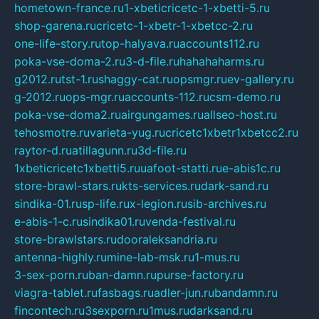
hometown-france.ru
1-xbeticricetc-1-xbetti-5.ru
shop-garena.ru
cricetc-1-xbetr-1-xbetcc-2.ru
one-life-story.ru
top-halyava.ru
accounts112.ru
poka-vse-doma-2.ru
3-d-file.ru
hahahaharms.ru
g2012.ru
tst-1.ru
shaggy-cat.ru
opsmgr.ru
ev-gallery.ru
g-2012.ru
ops-mgr.ru
accounts-112.ru
csm-demo.ru
poka-vse-doma2.ru
airgungames.ru
allseo-host.ru
tehosmotre.ru
varieta-yug.ru
cricetc1xbetr1xbetcc2.ru
raytor-d.ru
atillagunn.ru
3d-file.ru
1xbeticricetc1xbetti5.ru
uafoot-statti.ru
e-abis1c.ru
store-brawl-stars.ru
kts-services.ru
dark-sand.ru
sindika-01.ru
sp-life.ru
x-legion.ru
sib-archives.ru
e-abis-1-c.ru
sindika01.ru
venda-festival.ru
store-brawlstars.ru
dooraleksandria.ru
antenna-highly.ru
mine-lab-msk.ru
1-mus.ru
3-sex-porn.ru
ban-damn.ru
purse-factory.ru
viagra-tablet.ru
fasbags.ru
adler-jun.ru
bandamn.ru
fincontech.ru
3sexporn.ru
1mus.ru
darksand.ru