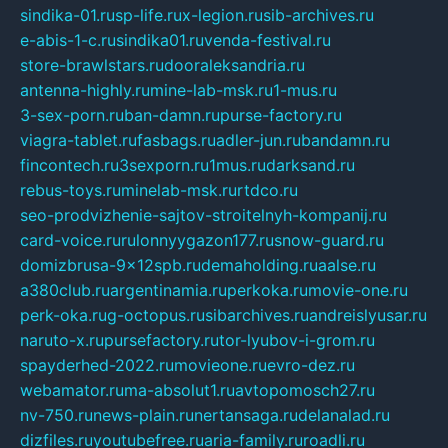
sindika-01.ru
sp-life.ru
x-legion.ru
sib-archives.ru
e-abis-1-c.ru
sindika01.ru
venda-festival.ru
store-brawlstars.ru
dooraleksandria.ru
antenna-highly.ru
mine-lab-msk.ru
1-mus.ru
3-sex-porn.ru
ban-damn.ru
purse-factory.ru
viagra-tablet.ru
fasbags.ru
adler-jun.ru
bandamn.ru
fincontech.ru
3sexporn.ru
1mus.ru
darksand.ru
rebus-toys.ru
minelab-msk.ru
rtdco.ru
seo-prodvizhenie-sajtov-stroitelnyh-kompanij.ru
card-voice.ru
rulonnyygazon177.ru
snow-guard.ru
domizbrusa-9x12spb.ru
demaholding.ru
aalse.ru
a380club.ru
argentinamia.ru
perkoka.ru
movie-one.ru
perk-oka.ru
g-octopus.ru
sibarchives.ru
andreislyusar.ru
naruto-x.ru
pursefactory.ru
tor-lyubov-i-grom.ru
spayderhed-2022.ru
movieone.ru
evro-dez.ru
webamator.ru
ma-absolut1.ru
avtopomosch27.ru
nv-750.ru
news-plain.ru
nertansaga.ru
delanalad.ru
dizfiles.ru
youtubefree.ru
aria-family.ru
roadli.ru