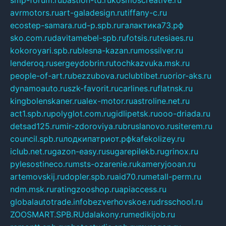
smp-forum.ru
bastion-td.ru
kosmoscreative.ru
avrmotors.ru
art-galadesign.ru
tiffany-c.ru
ecostep-samara.ru
d-p.spb.ru
галактика73.рф
sko.com.ru
davitamebel-spb.ru
fotsis.ru
tesiaes.ru
kokoroyari.spb.ru
blesna-kazan.ru
mossilver.ru
lenderoq.ru
sergeydobrin.ru
tochkazvuka.msk.ru
people-of-art.ru
bezzubova.ru
clubtibet.ru
orior-aks.ru
dynamoauto.ru
szk-favorit.ru
carlines.ru
flatnsk.ru
kingbolenskaner.ru
alex-motor.ru
astroline.net.ru
act1.spb.ru
polyglot.com.ru
gidlipetsk.ru
ooo-driada.ru
detsad125.ru
mir-zdoroviya.ru
bruslanovo.ru
siterem.ru
council.spb.ru
лодкипатриот.рф
kafekolizey.ru
iclub.net.ru
gazon-easy.ru
sugarepilekb.ru
grinox.ru
pylesostineco.ru
msts-ozarenie.ru
kameryjooan.ru
artemovskij.ru
dopler.spb.ru
aid70.ru
metall-perm.ru
ndm.msk.ru
ratingzooshop.ru
apiaccess.ru
globalautotrade.info
bezverhovskoe.ru
drsschool.ru
ZOOSMART.SPB.RU
dalakony.ru
medikijob.ru