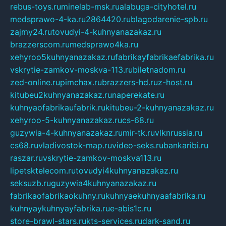
rebus-toys.ru
minelab-msk.ru
alabuga-cityhotel.ru
medsprawo-4-ka.ru
2864420.ru
blagodarenie-spb.ru
zajmy24.ru
tovudyi-4-kuhnyanazakaz.ru
brazzerscom.ru
medsprawo4ka.ru
xehyroo5kuhnyanazakaz.ru
fabrikayfabrikaefabrika.ru
vskrytie-zamkov-moskva-113.ru
biletnadom.ru
zed-online.ru
pimchax.ru
brazzers-hd.ru
z-host.ru
kitubeu2kuhnyanazakaz.ru
naperekate.ru
kuhnyaofabrikaufabrik.ru
kitubeu-2-kuhnyanazakaz.ru
xehyroo-5-kuhnyanazakaz.ru
cs-68.ru
guzywia-4-kuhnyanazakaz.ru
mir-tk.ru
vlknrussia.ru
cs68.ru
vladivostok-map.ru
video-seks.ru
bankaribi.ru
raszar.ru
vskrytie-zamkov-moskva113.ru
lipetsktelecom.ru
tovudyi4kuhnyanazakaz.ru
seksuzb.ru
guzywia4kuhnyanazakaz.ru
fabrikaofabrikaokuhny.ru
kuhnyaekuhnyaafabrika.ru
kuhnyaykuhnyayfabrika.ru
e-abis1c.ru
store-brawl-stars.ru
kts-services.ru
dark-sand.ru