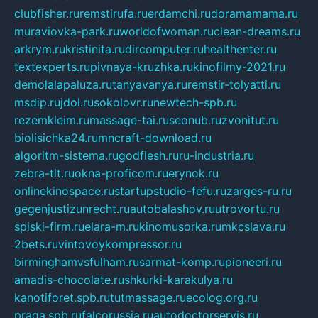
clubfisher.ru
remstirufa.ru
erdamchi.ru
doramamama.ru
muraviovka-park.ru
worldofwoman.ru
clean-dreams.ru
arkrym.ru
kristinita.ru
dircomputer.ru
healthenter.ru
textexperts.ru
pivnaya-kruzhka.ru
kinofilmy-2021.ru
demolalapaluza.ru
tanyavanya.ru
remstir-tolyatti.ru
msdip.ru
jdol.ru
sokolovr.ru
newtech-spb.ru
rezemkleim.ru
massage-tai.ru
seonub.ru
zvonitut.ru
biolisichka24.ru
mncraft-download.ru
algoritm-sistema.ru
godflesh.ru
ru-industria.ru
zebra-tlt.ru
okna-proficom.ru
erynok.ru
onlinekinospace.ru
startupstudio-fefu.ru
zarges-ru.ru
gegenjustizunrecht.ru
autobalashov.ru
utrovortu.ru
spiski-firm.ru
elara-m.ru
kinomusorka.ru
mkcslava.ru
2bets.ru
vintovoykompressor.ru
birminghamvsfulham.ru
sarmat-komp.ru
pioneeri.ru
amadis-chocolate.ru
shkurki-karakulya.ru
kanotiforet.spb.ru
tutmassage.ru
ecolog.org.ru
praga.spb.ru
falcorussia.ru
autodoctorservis.ru