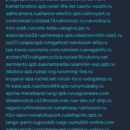
kamertondom.spb.ru
net-life.net.ru
avto-vozim.ru
sakhcamera.ru
alliance-electro.spb.ru
stroyavt.ru
controlweb1.ru
tdsak74.ru
kinzozo-ru.ru
kvotka.ru
iron-snab.ru
costa-bella.ru
eugrus.pp.ru
associaciya39.ru
primexpo.spb.ru
bezmorchin.ru
ia2.ru
cpt21.ru
ispecspb.ru
regahost.ru
kolosok-elita.ru
tae-kwon.ru
consrio.com.ru
insiam.ru
avegainfo.ru
archery161.ru
bigencyclica.ru
vlast16.ru
korru.net
sarmiento.spb.su
extelopedia.ru
lammin-suo.spb.ru
iskatour.spb.ru
snpi.org.ru
running-line.ru
krygeva-spa.ru
chel.net.ru
rust-loco.ru
dugshop.ru
hl-beta.spb.ru
school494.spb.ru
mymubaby.ru
epoha-metalband.ru
ngr.spb.ru
rusgosnews.com
dieselvostok.ru
24hostel.msk.ru
w-dev.ru
f-ship.ru
regsmi.ru
filmnetwork.ru
malinasp.ru
kinosvin.ru
h2o-salon.ru
malutkayork.ru
deltaprim.spb.ru
tango-perm.ru
gooddir.ru
sgv.su
multiki-online.com
webkrasotki.com
cherinvest.ru
detskiy-ostrov.ru