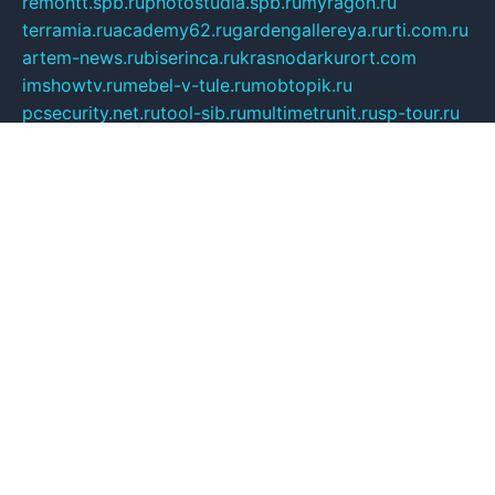
remontt.spb.ru
photostudia.spb.ru
myragon.ru
terramia.ru
academy62.ru
gardengallereya.ru
rti.com.ru
artem-news.ru
biserinca.ru
krasnodarkurort.com
imshowtv.ru
mebel-v-tule.ru
mobtopik.ru
pcsecurity.net.ru
tool-sib.ru
multimetrunit.ru
sp-tour.ru
fan-cs.ru
santeh-russia.ru
symbian9.net.ru
DSHAIR.RU
tmmotors.spb.ru
xjocuricopii.com
musavtomat.msk.ru
obustrojdom.ru
sovetcik.ru
ybaranovskaya.ru
ppknews.ru
cult-alshei.ru
JAPANRUSSIA.RU
proekciyamebel.ru
imper-finans.ru
rim.org.ru
glamourai.ru
brassminus.ru
zabor-pro.ru
ftn.pp.ru
dorogoe58.ru
laimengpacker.ru
kuzova-zapchasti.ru
sageerp.ru
taxodrom.ru
dsrazvitie.ru
hardcity.net.ru
ratinghomegames.ru
topservice25.ru
gubernyan.ru
gtglasslined.ru
ii4.ru
tssport.spb.ru
andorra24.com
blackwallstreet.ru
oboimos.ru
optim-doors.com.ru
ikuch.ru
nycr.org.ru
npa21.ru
vremya-ch.spb.ru
desert000.ru
ivtorgi.ru
ifiori.ru
catalog-statei.ru