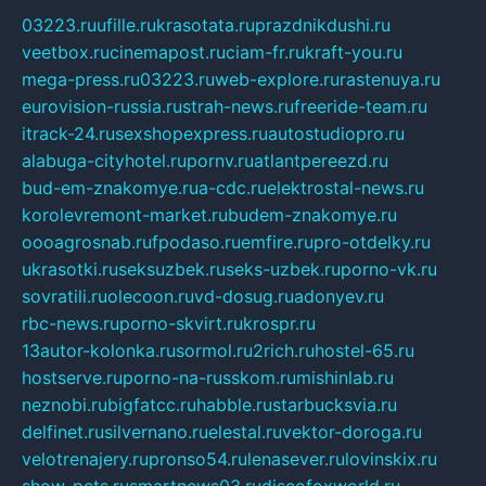
03223.ru
ufille.ru
krasotata.ru
prazdnikdushi.ru
veetbox.ru
cinemapost.ru
ciam-fr.ru
kraft-you.ru
mega-press.ru
03223.ru
web-explore.ru
rastenuya.ru
eurovision-russia.ru
strah-news.ru
freeride-team.ru
itrack-24.ru
sexshopexpress.ru
autostudiopro.ru
alabuga-cityhotel.ru
pornv.ru
atlantpereezd.ru
bud-em-znakomye.ru
a-cdc.ru
elektrostal-news.ru
korolevremont-market.ru
budem-znakomye.ru
oooagrosnab.ru
fpodaso.ru
emfire.ru
pro-otdelky.ru
ukrasotki.ru
seksuzbek.ru
seks-uzbek.ru
porno-vk.ru
sovratili.ru
olecoon.ru
vd-dosug.ru
adonyev.ru
rbc-news.ru
porno-skvirt.ru
krospr.ru
13autor-kolonka.ru
sormol.ru
2rich.ru
hostel-65.ru
hostserve.ru
porno-na-russkom.ru
mishinlab.ru
neznobi.ru
bigfatcc.ru
habble.ru
starbucksvia.ru
delfinet.ru
silvernano.ru
elestal.ru
vektor-doroga.ru
velotrenajery.ru
pronso54.ru
lenasever.ru
lovinskix.ru
show-pets.ru
smartnews03.ru
discofoxworld.ru