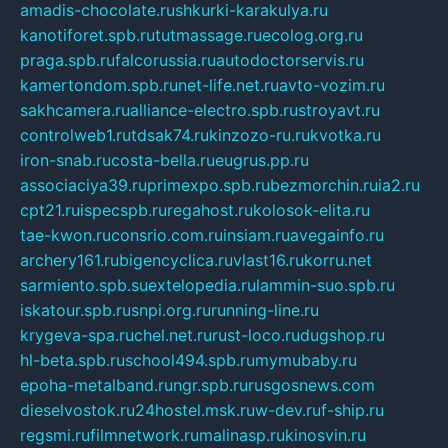
amadis-chocolate.ru
shkurki-karakulya.ru
kanotiforet.spb.ru
tutmassage.ru
ecolog.org.ru
praga.spb.ru
falcorussia.ru
autodoctorservis.ru
kamertondom.spb.ru
net-life.net.ru
avto-vozim.ru
sakhcamera.ru
alliance-electro.spb.ru
stroyavt.ru
controlweb1.ru
tdsak74.ru
kinzozo-ru.ru
kvotka.ru
iron-snab.ru
costa-bella.ru
eugrus.pp.ru
associaciya39.ru
primexpo.spb.ru
bezmorchin.ru
ia2.ru
cpt21.ru
ispecspb.ru
regahost.ru
kolosok-elita.ru
tae-kwon.ru
consrio.com.ru
insiam.ru
avegainfo.ru
archery161.ru
bigencyclica.ru
vlast16.ru
korru.net
sarmiento.spb.su
extelopedia.ru
lammin-suo.spb.ru
iskatour.spb.ru
snpi.org.ru
running-line.ru
krygeva-spa.ru
chel.net.ru
rust-loco.ru
dugshop.ru
hl-beta.spb.ru
school494.spb.ru
mymubaby.ru
epoha-metalband.ru
ngr.spb.ru
rusgosnews.com
dieselvostok.ru
24hostel.msk.ru
w-dev.ru
f-ship.ru
regsmi.ru
filmnetwork.ru
malinasp.ru
kinosvin.ru