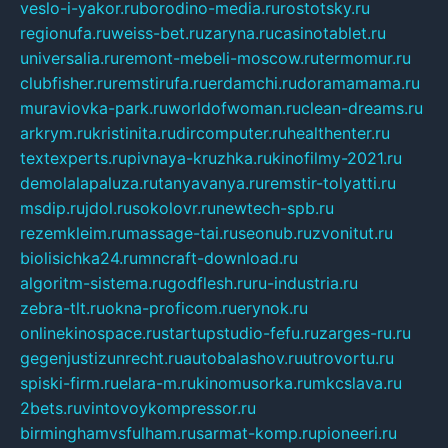
veslo-i-yakor.ru
borodino-media.ru
rostotsky.ru
regionufa.ru
weiss-bet.ru
zaryna.ru
casinotablet.ru
universalia.ru
remont-mebeli-moscow.ru
termomur.ru
clubfisher.ru
remstirufa.ru
erdamchi.ru
doramamama.ru
muraviovka-park.ru
worldofwoman.ru
clean-dreams.ru
arkrym.ru
kristinita.ru
dircomputer.ru
healthenter.ru
textexperts.ru
pivnaya-kruzhka.ru
kinofilmy-2021.ru
demolalapaluza.ru
tanyavanya.ru
remstir-tolyatti.ru
msdip.ru
jdol.ru
sokolovr.ru
newtech-spb.ru
rezemkleim.ru
massage-tai.ru
seonub.ru
zvonitut.ru
biolisichka24.ru
mncraft-download.ru
algoritm-sistema.ru
godflesh.ru
ru-industria.ru
zebra-tlt.ru
okna-proficom.ru
erynok.ru
onlinekinospace.ru
startupstudio-fefu.ru
zarges-ru.ru
gegenjustizunrecht.ru
autobalashov.ru
utrovortu.ru
spiski-firm.ru
elara-m.ru
kinomusorka.ru
mkcslava.ru
2bets.ru
vintovoykompressor.ru
birminghamvsfulham.ru
sarmat-komp.ru
pioneeri.ru