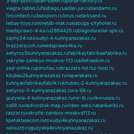
3-sex-porn.ru
ban-damn.ru
purse-factory.ru
viagra-tablet.ru
fasbags.ru
adler-jun.ru
bandamn.ru
fincontech.ru
3sexporn.ru
1mus.ru
darksand.ru
rebus-toys.ru
minelab-msk.ru
alabuga-cityhotel.ru
medsprawo-4-ka.ru
2864420.ru
blagodarenie-spb.ru
zajmy24.ru
tovudyi-4-kuhnyanazakaz.ru
brazzerscom.ru
medsprawo4ka.ru
xehyroo5kuhnyanazakaz.ru
fabrikayfabrikaefabrika.ru
vskrytie-zamkov-moskva-113.ru
biletnadom.ru
zed-online.ru
pimchax.ru
brazzers-hd.ru
z-host.ru
kitubeu2kuhnyanazakaz.ru
naperekate.ru
kuhnyaofabrikaufabrik.ru
kitubeu-2-kuhnyanazakaz.ru
xehyroo-5-kuhnyanazakaz.ru
cs-68.ru
guzywia-4-kuhnyanazakaz.ru
mir-tk.ru
vlknrussia.ru
cs68.ru
vladivostok-map.ru
video-seks.ru
bankaribi.ru
raszar.ru
vskrytie-zamkov-moskva113.ru
lipetsktelecom.ru
tovudyi4kuhnyanazakaz.ru
seksuzb.ru
guzywia4kuhnyanazakaz.ru