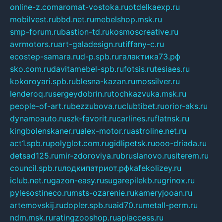
online-z.com
aromat-vostoka.ru
otdelkaexp.ru
mobilvest.ru
bbd.net.ru
mebelshop.msk.ru
smp-forum.ru
bastion-td.ru
kosmoscreative.ru
avrmotors.ru
art-galadesign.ru
tiffany-c.ru
ecostep-samara.ru
d-p.spb.ru
галактика73.рф
sko.com.ru
davitamebel-spb.ru
fotsis.ru
tesiaes.ru
kokoroyari.spb.ru
blesna-kazan.ru
mossilver.ru
lenderoq.ru
sergeydobrin.ru
tochkazvuka.msk.ru
people-of-art.ru
bezzubova.ru
clubtibet.ru
orior-aks.ru
dynamoauto.ru
szk-favorit.ru
carlines.ru
flatnsk.ru
kingbolenskaner.ru
alex-motor.ru
astroline.net.ru
act1.spb.ru
polyglot.com.ru
gidlipetsk.ru
ooo-driada.ru
detsad125.ru
mir-zdoroviya.ru
bruslanovo.ru
siterem.ru
council.spb.ru
лодкипатриот.рф
kafekolizey.ru
iclub.net.ru
gazon-easy.ru
sugarepilekb.ru
grinox.ru
pylesostineco.ru
msts-ozarenie.ru
kameryjooan.ru
artemovskij.ru
dopler.spb.ru
aid70.ru
metall-perm.ru
ndm.msk.ru
ratingzooshop.ru
apiaccess.ru