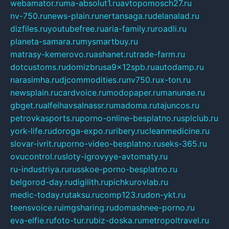
webamator.ru
ma-absolut1.ru
avtopomosch27.ru
nv-750.ru
news-plain.ru
nertansaga.ru
delanalad.ru
dizfiles.ru
youtubefree.ru
aria-family.ru
roadli.ru
planeta-samara.ru
mysmartbuy.ru
matrasy-kemerovo.ru
ashanet.ru
trade-farm.ru
dotcustoms.ru
domizbrusa9x12spb.ru
autodamp.ru
narasimha.ru
djcommodities.ru
nv750.ru
x-ton.ru
newsplain.ru
cardvoice.ru
modopaper.ru
manunae.ru
gbget.ru
alfeihavsalnassr.ru
madoma.ru
tajuncos.ru
petrovkasports.ru
porno-online-besplatno.ru
splclub.ru
york-life.ru
doroga-expo.ru
ribery.ru
cleanmedicine.ru
slovar-ivrit.ru
porno-video-besplatno.ru
seks-365.ru
ovucontrol.ru
sloty-igrovyye-avtomaty.ru
ru-industriya.ru
russkoe-porno-besplatno.ru
belgorod-day.ru
digilith.ru
pichkurovlab.ru
medic-today.ru
taksu.ru
comp123.ru
don-ykt.ru
teensvoice.ru
imgsharing.ru
domashnee-porno.ru
eva-elfie.ru
foto-tur.ru
biz-doska.ru
metropoltravel.ru