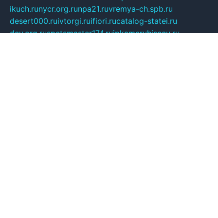
ikuch.ru
nycr.org.ru
npa21.ru
vremya-ch.spb.ru
desert000.ru
ivtorgi.ru
ifiori.ru
catalog-statei.ru
dcv.org.ru
spetsmaster174.ru
ipkameryhiseeu.ru
dum26.ru
ruspol.spb.ru
fr-opendp.ru
kam-solnyshko.ru
cheyenne-arapaho.ru
sevzapmetal.spb.ru
ted-lapidus.spb.ru
parasite-eliminator.ru
sigma-complete.ru
modernworld.ru
dama-moda.ru
eholot-group.ru
sk-nvkz.ru
DRONGOLD.RU
democratia2.ru
i-farmer.ru
mass-sport.org
jablonex.spb.ru
bookmess.ru
linkword.ru
refineua.com.ru
cs-spec.net.ru
altay-mebel.ru
DNK-THEATRE.RU
mechaniks.spb.ru
ipcamtechage.ru
skosta.ru
a-sun.ru
stroy-ldsp.ru
snowlands.org.ru
childrensshoes.ru
mrlizzy.ru
mebelsofiakrd.ru
bulizhenko.ru
rumantick.net.ru
mtszerno.ru
daily-fishing.ru
glushiteli-v-spb.ru
megasat.org.ru
localization.net.ru
flyingfish.pp.ru
ds5teremok.ru
aclib.spb.ru
komissionka30.ru
mag-profit.ru