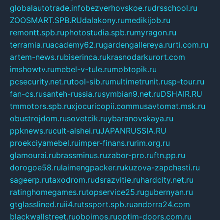
globalautotrade.info
bezverhovskoe.ru
drsschool.ru
ZOOSMART.SPB.RU
dalakony.ru
medikijob.ru
remontt.spb.ru
photostudia.spb.ru
myragon.ru
terramia.ru
academy62.ru
gardengallereya.ru
rti.com.ru
artem-news.ru
biserinca.ru
krasnodarkurort.com
imshowtv.ru
mebel-v-tule.ru
mobtopik.ru
pcsecurity.net.ru
tool-sib.ru
multimetrunit.ru
sp-tour.ru
fan-cs.ru
santeh-russia.ru
symbian9.net.ru
DSHAIR.RU
tmmotors.spb.ru
xjocuricopii.com
musavtomat.msk.ru
obustrojdom.ru
sovetcik.ru
ybaranovskaya.ru
ppknews.ru
cult-alshei.ru
JAPANRUSSIA.RU
proekciyamebel.ru
imper-finans.ru
rim.org.ru
glamourai.ru
brassminus.ru
zabor-pro.ru
ftn.pp.ru
dorogoe58.ru
laimengpacker.ru
kuzova-zapchasti.ru
sageerp.ru
taxodrom.ru
dsrazvitie.ru
hardcity.net.ru
ratinghomegames.ru
topservice25.ru
gubernyan.ru
gtglasslined.ru
ii4.ru
tssport.spb.ru
andorra24.com
blackwallstreet.ru
oboimos.ru
optim-doors.com.ru