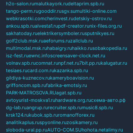
h2o-salon.ru
malutkayork.ru
deltaprim.spb.ru
tango-perm.ru
gooddir.ru
sgv.su
multiki-online.com
webkrasotki.com
cherinvest.ru
detskiy-ostrov.ru
ankou.spb.ru
alvesta1.ru
pdf-creator.ru
nix-files.org.ru
sakhatoday.ru
elektrikersymboler.ru
sputnikyes.ru
golf2club.msk.ru
aeforums.ru
zallclub.ru
multimodal.msk.ru
habaigry.ru
haikko.ru
sobakopedia.ru
isz-fest.ru
ewnc.info
screensaver-clock.net.ru
volnav.spb.ru
comnat.ru
npf.net.ru
7bit.pp.ru
kalugatur.ru
tesiaes.ru
card.com.ru
kazanka.spb.ru
gildiya-kuznecov.ru
kameryboavision.ru
griffoncom.spb.ru
fabrika-emotsiy.ru
PARK-MATROSOVA.RU
agat.spb.ru
avtoyurist-moskva1.ru
hardware.org.ru
схема-авто.рф
dg-lab.ru
angrup.ru
recruiter.spb.ru
music8.spb.ru
krsk124.ru
kubok.spb.ru
romanofforex.ru
analitikaplus.ru
spyonline.ru
zosikamery.ru
sloboda-ural.pp.ru
AUTO-COM.SU
hohota.net
alimy.ru