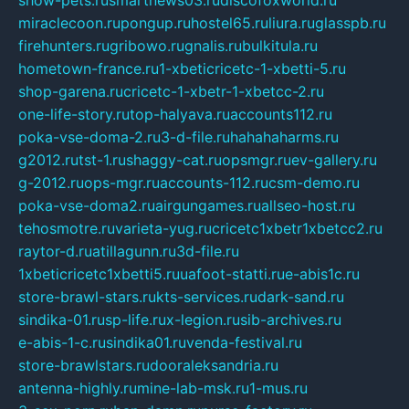
miraclecoon.ru
pongup.ru
hostel65.ru
liura.ru
glasspb.ru
firehunters.ru
gribowo.ru
gnalis.ru
bulkitula.ru
hometown-france.ru
1-xbeticricetc-1-xbetti-5.ru
shop-garena.ru
cricetc-1-xbetr-1-xbetcc-2.ru
one-life-story.ru
top-halyava.ru
accounts112.ru
poka-vse-doma-2.ru
3-d-file.ru
hahahaharms.ru
g2012.ru
tst-1.ru
shaggy-cat.ru
opsmgr.ru
ev-gallery.ru
g-2012.ru
ops-mgr.ru
accounts-112.ru
csm-demo.ru
poka-vse-doma2.ru
airgungames.ru
allseo-host.ru
tehosmotre.ru
varieta-yug.ru
cricetc1xbetr1xbetcc2.ru
raytor-d.ru
atillagunn.ru
3d-file.ru
1xbeticricetc1xbetti5.ru
uafoot-statti.ru
e-abis1c.ru
store-brawl-stars.ru
kts-services.ru
dark-sand.ru
sindika-01.ru
sp-life.ru
x-legion.ru
sib-archives.ru
e-abis-1-c.ru
sindika01.ru
venda-festival.ru
store-brawlstars.ru
dooraleksandria.ru
antenna-highly.ru
mine-lab-msk.ru
1-mus.ru