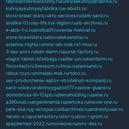
fabrikaofabrikaokuhny.ru
kuhnyaekuhnyaafabrika.ru
kuhnyaykuhnyayfabrika.ru
e-abis1c.ru
store-brawl-stars.ru
kts-services.ru
dark-sand.ru
sindika-01.ru
sp-life.ru
x-legion.ru
sib-archives.ru
e-abis-1-c.ru
sindika01.ru
venda-festival.ru
store-brawlstars.ru
dooraleksandria.ru
antenna-highly.ru
mine-lab-msk.ru
1-mus.ru
3-sex-porn.ru
ban-damn.ru
purse-factory.ru
viagra-tablet.ru
fasbags.ru
adler-jun.ru
bandamn.ru
fincontech.ru
3sexporn.ru
1mus.ru
darksand.ru
rebus-toys.ru
minelab-msk.ru
rtdco.ru
seo-prodvizhenie-sajtov-stroitelnyh-kompanij.ru
card-voice.ru
rulonnyygazon177.ru
snow-guard.ru
domizbrusa-9x12spb.ru
demaholding.ru
aalse.ru
a380club.ru
argentinamia.ru
perkoka.ru
movie-one.ru
perk-oka.ru
g-octopus.ru
sibarchives.ru
andreislyusar.ru
naruto-x.ru
pursefactory.ru
tor-lyubov-i-grom.ru
spayderhed-2022.ru
movieone.ru
evro-dez.ru