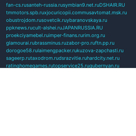
fan-cs.ru
santeh-russia.ru
symbian9.net.ru
DSHAIR.RU
tmmotors.spb.ru
xjocuricopii.com
musavtomat.msk.ru
obustrojdom.ru
sovetcik.ru
ybaranovskaya.ru
ppknews.ru
cult-alshei.ru
JAPANRUSSIA.RU
proekciyamebel.ru
imper-finans.ru
rim.org.ru
glamourai.ru
brassminus.ru
zabor-pro.ru
ftn.pp.ru
dorogoe58.ru
laimengpacker.ru
kuzova-zapchasti.ru
sageerp.ru
taxodrom.ru
dsrazvitie.ru
hardcity.net.ru
ratinghomegames.ru
topservice25.ru
gubernyan.ru
gtglasslined.ru
ii4.ru
tssport.spb.ru
andorra24.com
blackwallstreet.ru
oboimos.ru
optim-doors.com.ru
ikuch.ru
nycr.org.ru
npa21.ru
vremya-ch.spb.ru
desert000.ru
ivtorgi.ru
ifiori.ru
catalog-statei.ru
dcv.org.ru
spetsmaster174.ru
ipkameryhiseeu.ru
dum26.ru
ruspol.spb.ru
fr-opendp.ru
kam-solnyshko.ru
cheyenne-arapaho.ru
sevzapmetal.spb.ru
ted-lapidus.spb.ru
parasite-eliminator.ru
sigma-complete.ru
modernworld.ru
dama-moda.ru