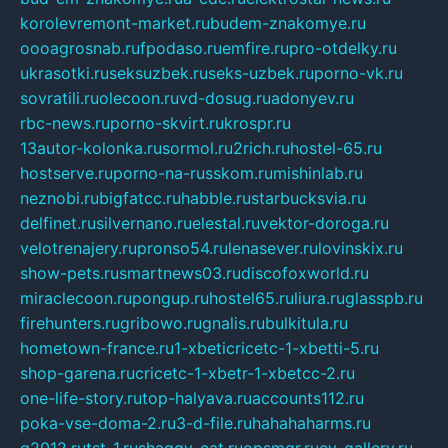
korolevremont-market.ru
budem-znakomye.ru
oooagrosnab.ru
fpodaso.ru
emfire.ru
pro-otdelky.ru
ukrasotki.ru
seksuzbek.ru
seks-uzbek.ru
porno-vk.ru
sovratili.ru
olecoon.ru
vd-dosug.ru
adonyev.ru
rbc-news.ru
porno-skvirt.ru
krospr.ru
13autor-kolonka.ru
sormol.ru
2rich.ru
hostel-65.ru
hostserve.ru
porno-na-russkom.ru
mishinlab.ru
neznobi.ru
bigfatcc.ru
habble.ru
starbucksvia.ru
delfinet.ru
silvernano.ru
elestal.ru
vektor-doroga.ru
velotrenajery.ru
pronso54.ru
lenasever.ru
lovinskix.ru
show-pets.ru
smartnews03.ru
discofoxworld.ru
miraclecoon.ru
pongup.ru
hostel65.ru
liura.ru
glasspb.ru
firehunters.ru
gribowo.ru
gnalis.ru
bulkitula.ru
hometown-france.ru
1-xbeticricetc-1-xbetti-5.ru
shop-garena.ru
cricetc-1-xbetr-1-xbetcc-2.ru
one-life-story.ru
top-halyava.ru
accounts112.ru
poka-vse-doma-2.ru
3-d-file.ru
hahahaharms.ru
g2012.ru
tst-1.ru
shaggy-cat.ru
opsmgr.ru
ev-gallery.ru