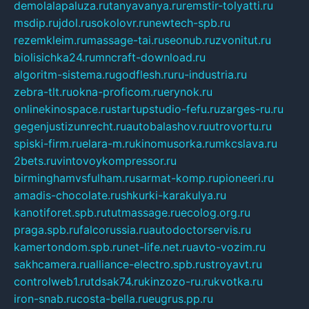
demolalapaluza.ru
tanyavanya.ru
remstir-tolyatti.ru
msdip.ru
jdol.ru
sokolovr.ru
newtech-spb.ru
rezemkleim.ru
massage-tai.ru
seonub.ru
zvonitut.ru
biolisichka24.ru
mncraft-download.ru
algoritm-sistema.ru
godflesh.ru
ru-industria.ru
zebra-tlt.ru
okna-proficom.ru
erynok.ru
onlinekinospace.ru
startupstudio-fefu.ru
zarges-ru.ru
gegenjustizunrecht.ru
autobalashov.ru
utrovortu.ru
spiski-firm.ru
elara-m.ru
kinomusorka.ru
mkcslava.ru
2bets.ru
vintovoykompressor.ru
birminghamvsfulham.ru
sarmat-komp.ru
pioneeri.ru
amadis-chocolate.ru
shkurki-karakulya.ru
kanotiforet.spb.ru
tutmassage.ru
ecolog.org.ru
praga.spb.ru
falcorussia.ru
autodoctorservis.ru
kamertondom.spb.ru
net-life.net.ru
avto-vozim.ru
sakhcamera.ru
alliance-electro.spb.ru
stroyavt.ru
controlweb1.ru
tdsak74.ru
kinzozo-ru.ru
kvotka.ru
iron-snab.ru
costa-bella.ru
eugrus.pp.ru