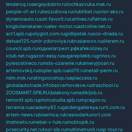
lenderoq.ru
sergeydobrin.ru
tochkazvuka.msk.ru
people-of-art.ru
bezzubova.ru
clubtibet.ru
orior-aks.ru
dynamoauto.ru
szk-favorit.ru
carlines.ru
flatnsk.ru
kingbolenskaner.ru
alex-motor.ru
astroline.net.ru
act1.spb.ru
polyglot.com.ru
gidlipetsk.ru
ooo-driada.ru
detsad125.ru
mir-zdoroviya.ru
bruslanovo.ru
siterem.ru
council.spb.ru
лодкипатриот.рф
kafekolizey.ru
iclub.net.ru
gazon-easy.ru
sugarepilekb.ru
grinox.ru
pylesostineco.ru
msts-ozarenie.ru
kameryjooan.ru
artemovskij.ru
dopler.spb.ru
aid70.ru
metall-perm.ru
ndm.msk.ru
ratingzooshop.ru
apiaccess.ru
globalautotrade.info
bezverhovskoe.ru
drsschool.ru
ZOOSMART.SPB.RU
dalakony.ru
medikijob.ru
remontt.spb.ru
photostudia.spb.ru
myragon.ru
terramia.ru
academy62.ru
gardengallereya.ru
rti.com.ru
artem-news.ru
biserinca.ru
krasnodarkurort.com
imshowtv.ru
mebel-v-tule.ru
mobtopik.ru
pcsecurity.net.ru
tool-sib.ru
multimetrunit.ru
sp-tour.ru