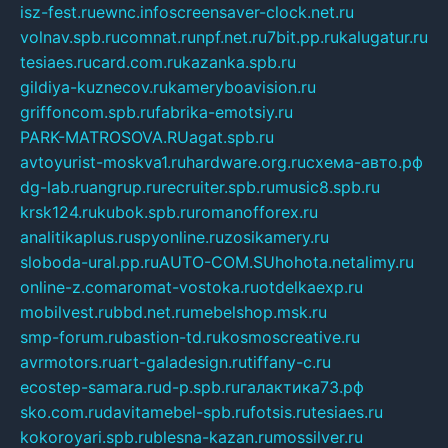
isz-fest.ru
ewnc.info
screensaver-clock.net.ru
volnav.spb.ru
comnat.ru
npf.net.ru
7bit.pp.ru
kalugatur.ru
tesiaes.ru
card.com.ru
kazanka.spb.ru
gildiya-kuznecov.ru
kameryboavision.ru
griffoncom.spb.ru
fabrika-emotsiy.ru
PARK-MATROSOVA.RU
agat.spb.ru
avtoyurist-moskva1.ru
hardware.org.ru
схема-авто.рф
dg-lab.ru
angrup.ru
recruiter.spb.ru
music8.spb.ru
krsk124.ru
kubok.spb.ru
romanofforex.ru
analitikaplus.ru
spyonline.ru
zosikamery.ru
sloboda-ural.pp.ru
AUTO-COM.SU
hohota.net
alimy.ru
online-z.com
aromat-vostoka.ru
otdelkaexp.ru
mobilvest.ru
bbd.net.ru
mebelshop.msk.ru
smp-forum.ru
bastion-td.ru
kosmoscreative.ru
avrmotors.ru
art-galadesign.ru
tiffany-c.ru
ecostep-samara.ru
d-p.spb.ru
галактика73.рф
sko.com.ru
davitamebel-spb.ru
fotsis.ru
tesiaes.ru
kokoroyari.spb.ru
blesna-kazan.ru
mossilver.ru