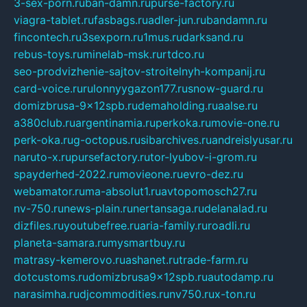
3-sex-porn.ru
ban-damn.ru
purse-factory.ru
viagra-tablet.ru
fasbags.ru
adler-jun.ru
bandamn.ru
fincontech.ru
3sexporn.ru
1mus.ru
darksand.ru
rebus-toys.ru
minelab-msk.ru
rtdco.ru
seo-prodvizhenie-sajtov-stroitelnyh-kompanij.ru
card-voice.ru
rulonnyygazon177.ru
snow-guard.ru
domizbrusa-9x12spb.ru
demaholding.ru
aalse.ru
a380club.ru
argentinamia.ru
perkoka.ru
movie-one.ru
perk-oka.ru
g-octopus.ru
sibarchives.ru
andreislyusar.ru
naruto-x.ru
pursefactory.ru
tor-lyubov-i-grom.ru
spayderhed-2022.ru
movieone.ru
evro-dez.ru
webamator.ru
ma-absolut1.ru
avtopomosch27.ru
nv-750.ru
news-plain.ru
nertansaga.ru
delanalad.ru
dizfiles.ru
youtubefree.ru
aria-family.ru
roadli.ru
planeta-samara.ru
mysmartbuy.ru
matrasy-kemerovo.ru
ashanet.ru
trade-farm.ru
dotcustoms.ru
domizbrusa9x12spb.ru
autodamp.ru
narasimha.ru
djcommodities.ru
nv750.ru
x-ton.ru