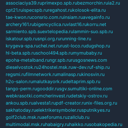
associaciya39.ru
primexpo.spb.ru
bezmorchin.ru
ia2.ru
cpt21.ru
ispecspb.ru
regahost.ru
kolosok-elita.ru
tae-kwon.ru
consrio.com.ru
insiam.ru
avegainfo.ru
archery161.ru
bigencyclica.ru
vlast16.ru
korru.net
sarmiento.spb.su
extelopedia.ru
lammin-suo.spb.ru
iskatour.spb.ru
snpi.org.ru
running-line.ru
krygeva-spa.ru
chel.net.ru
rust-loco.ru
dugshop.ru
hl-beta.spb.ru
school494.spb.ru
mymubaby.ru
epoha-metalband.ru
ngr.spb.ru
rusgosnews.com
dieselvostok.ru
24hostel.msk.ru
w-dev.ru
f-ship.ru
regsmi.ru
filmnetwork.ru
malinasp.ru
kinosvin.ru
h2o-salon.ru
malutkayork.ru
deltaprim.spb.ru
tango-perm.ru
gooddir.ru
sgv.su
multiki-online.com
webkrasotki.com
cherinvest.ru
detskiy-ostrov.ru
ankou.spb.ru
alvesta1.ru
pdf-creator.ru
nix-files.org.ru
sakhatoday.ru
elektrikersymboler.ru
sputnikyes.ru
golf2club.msk.ru
aeforums.ru
zallclub.ru
multimodal.msk.ru
habaigry.ru
haikko.ru
sobakopedia.ru