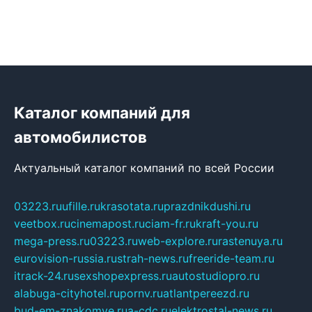
Каталог компаний для
автомобилистов
Актуальный каталог компаний по всей России
03223.ru
ufille.ru
krasotata.ru
prazdnikdushi.ru
veetbox.ru
cinemapost.ru
ciam-fr.ru
kraft-you.ru
mega-press.ru
03223.ru
web-explore.ru
rastenuya.ru
eurovision-russia.ru
strah-news.ru
freeride-team.ru
itrack-24.ru
sexshopexpress.ru
autostudiopro.ru
alabuga-cityhotel.ru
pornv.ru
atlantpereezd.ru
bud-em-znakomye.ru
a-cdc.ru
elektrostal-news.ru