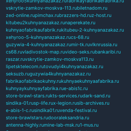
xehyroo5kuhnyanazakaz.ru
fabrikayfabrikaefabrika.ru
vskrytie-zamkov-moskva-113.ru
biletnadom.ru
zed-online.ru
pimchax.ru
brazzers-hd.ru
z-host.ru
kitubeu2kuhnyanazakaz.ru
naperekate.ru
kuhnyaofabrikaufabrik.ru
kitubeu-2-kuhnyanazakaz.ru
xehyroo-5-kuhnyanazakaz.ru
cs-68.ru
guzywia-4-kuhnyanazakaz.ru
mir-tk.ru
vlknrussia.ru
cs68.ru
vladivostok-map.ru
video-seks.ru
bankaribi.ru
raszar.ru
vskrytie-zamkov-moskva113.ru
lipetsktelecom.ru
tovudyi4kuhnyanazakaz.ru
seksuzb.ru
guzywia4kuhnyanazakaz.ru
fabrikaofabrikaokuhny.ru
kuhnyaekuhnyaafabrika.ru
kuhnyaykuhnyayfabrika.ru
e-abis1c.ru
store-brawl-stars.ru
kts-services.ru
dark-sand.ru
sindika-01.ru
sp-life.ru
x-legion.ru
sib-archives.ru
e-abis-1-c.ru
sindika01.ru
venda-festival.ru
store-brawlstars.ru
dooraleksandria.ru
antenna-highly.ru
mine-lab-msk.ru
1-mus.ru