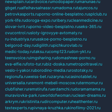
newsplain.ru
cardvoice.ru
modopaper.ru
manunae.ru
gbget.ru
alfeihavsalnassr.ru
madoma.ru
tajuncos.ru
petrovkasports.ru
porno-online-besplatno.ru
splclub.ru
york-life.ru
doroga-expo.ru
ribery.ru
cleanmedicine.ru
slovar-ivrit.ru
porno-video-besplatno.ru
seks-365.ru
ovucontrol.ru
sloty-igrovyye-avtomaty.ru
ru-industriya.ru
russkoe-porno-besplatno.ru
belgorod-day.ru
digilith.ru
pichkurovlab.ru
medic-today.ru
taksu.ru
comp123.ru
don-ykt.ru
teensvoice.ru
imgsharing.ru
domashnee-porno.ru
eva-elfie.ru
foto-tur.ru
biz-doska.ru
metropoltravel.ru
veslo-i-yakor.ru
borodino-media.ru
rostotsky.ru
regionufa.ru
weiss-bet.ru
zaryna.ru
casinotablet.ru
universalia.ru
remont-mebeli-moscow.ru
termomur.ru
clubfisher.ru
remstirufa.ru
erdamchi.ru
doramamama.ru
muraviovka-park.ru
worldofwoman.ru
clean-dreams.ru
arkrym.ru
kristinita.ru
dircomputer.ru
healthenter.ru
textexperts.ru
pivnaya-kruzhka.ru
kinofilmy-2021.ru