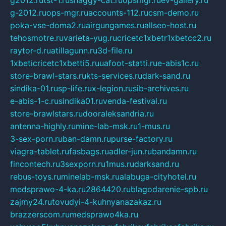
g-2012.ru
ops-mgr.ru
accounts-112.ru
csm-demo.ru
poka-vse-doma2.ru
airgungames.ru
allseo-host.ru
tehosmotre.ru
varieta-yug.ru
cricetc1xbetr1xbetcc2.ru
raytor-d.ru
atillagunn.ru
3d-file.ru
1xbeticricetc1xbetti5.ru
uafoot-statti.ru
e-abis1c.ru
store-brawl-stars.ru
kts-services.ru
dark-sand.ru
sindika-01.ru
sp-life.ru
x-legion.ru
sib-archives.ru
e-abis-1-c.ru
sindika01.ru
venda-festival.ru
store-brawlstars.ru
dooraleksandria.ru
antenna-highly.ru
mine-lab-msk.ru
1-mus.ru
3-sex-porn.ru
ban-damn.ru
purse-factory.ru
viagra-tablet.ru
fasbags.ru
adler-jun.ru
bandamn.ru
fincontech.ru
3sexporn.ru
1mus.ru
darksand.ru
rebus-toys.ru
minelab-msk.ru
alabuga-cityhotel.ru
medsprawo-4-ka.ru
2864420.ru
blagodarenie-spb.ru
zajmy24.ru
tovudyi-4-kuhnyanazakaz.ru
brazzerscom.ru
medsprawo4ka.ru