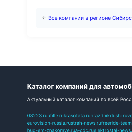
←
Все компании в регионе Сибир
Каталог компаний для автомо
Актуальный каталог компаний по всей Рос
03223.ru
ufille.ru
krasotata.ru
prazdnikdushi.ru
v
eurovision-russia.ru
strah-news.ru
freeride-team
bud-em-znakomye.ru
a-cdc.ru
elektrostal-news.