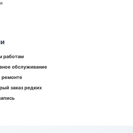
ия
ми
м работам
вное обслуживание
и ремонте
рый заказ редких
запись