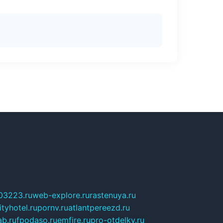
03223.ru
web-explore.ru
rastenuya.ru
tyhotel.ru
pornv.ru
atlantpereezd.ru
b.ru
fpodaso.ru
emfire.ru
pro-otdelky.ru