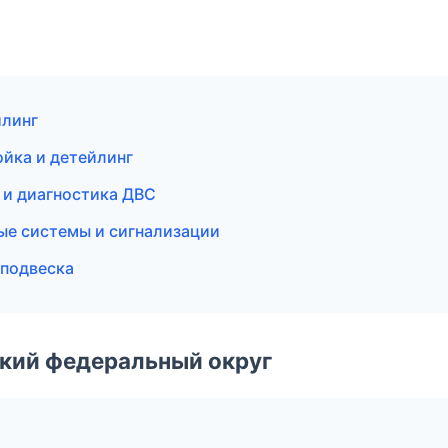
йлинг
ойка и детейлинг
т и диагностика ДВС
ые системы и сигнализации
 подвеска
ский федеральный округ