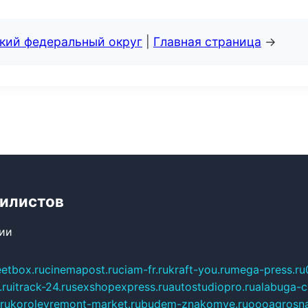
ский федеральный округ
|
Главная страница
→
билистов
сии
eetbox.ru
cinemapost.ru
ciam-fr.ru
kraft-you.ru
mega-press.ru
.ru
itrack-24.ru
sexshopexpress.ru
autostudiopro.ru
alabuga-ci
ru
korolevremont-market.ru
budem-znakomye.ru
oooagrosna