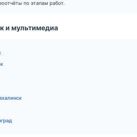
еоотчёты по этапам работ.
к и мультимедиа
ж
ок
ахалинск
нград