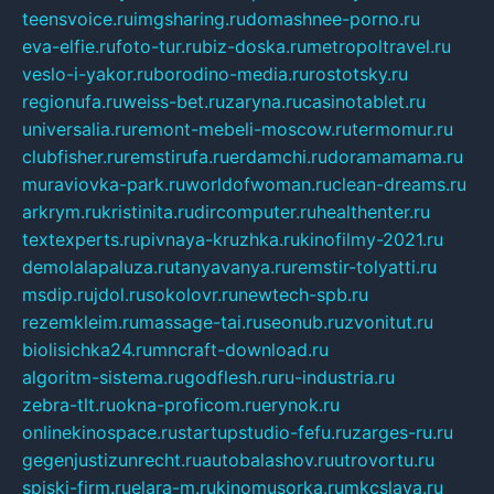
teensvoice.ru
imgsharing.ru
domashnee-porno.ru
eva-elfie.ru
foto-tur.ru
biz-doska.ru
metropoltravel.ru
veslo-i-yakor.ru
borodino-media.ru
rostotsky.ru
regionufa.ru
weiss-bet.ru
zaryna.ru
casinotablet.ru
universalia.ru
remont-mebeli-moscow.ru
termomur.ru
clubfisher.ru
remstirufa.ru
erdamchi.ru
doramamama.ru
muraviovka-park.ru
worldofwoman.ru
clean-dreams.ru
arkrym.ru
kristinita.ru
dircomputer.ru
healthenter.ru
textexperts.ru
pivnaya-kruzhka.ru
kinofilmy-2021.ru
demolalapaluza.ru
tanyavanya.ru
remstir-tolyatti.ru
msdip.ru
jdol.ru
sokolovr.ru
newtech-spb.ru
rezemkleim.ru
massage-tai.ru
seonub.ru
zvonitut.ru
biolisichka24.ru
mncraft-download.ru
algoritm-sistema.ru
godflesh.ru
ru-industria.ru
zebra-tlt.ru
okna-proficom.ru
erynok.ru
onlinekinospace.ru
startupstudio-fefu.ru
zarges-ru.ru
gegenjustizunrecht.ru
autobalashov.ru
utrovortu.ru
spiski-firm.ru
elara-m.ru
kinomusorka.ru
mkcslava.ru