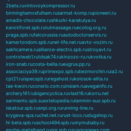
2bets.ru
vintovoykompressor.ru
birminghamvsfulham.ru
sarmat-komp.ru
pioneeri.ru
amadis-chocolate.ru
shkurki-karakulya.ru
kanotiforet.spb.ru
tutmassage.ru
ecolog.org.ru
praga.spb.ru
falcorussia.ru
autodoctorservis.ru
kamertondom.spb.ru
net-life.net.ru
avto-vozim.ru
sakhcamera.ru
alliance-electro.spb.ru
stroyavt.ru
controlweb1.ru
tdsak74.ru
kinzozo-ru.ru
kvotka.ru
iron-snab.ru
costa-bella.ru
eugrus.pp.ru
associaciya39.ru
primexpo.spb.ru
bezmorchin.ru
ia2.ru
cpt21.ru
ispecspb.ru
regahost.ru
kolosok-elita.ru
tae-kwon.ru
consrio.com.ru
insiam.ru
avegainfo.ru
archery161.ru
bigencyclica.ru
vlast16.ru
korru.net
sarmiento.spb.su
extelopedia.ru
lammin-suo.spb.ru
iskatour.spb.ru
snpi.org.ru
running-line.ru
krygeva-spa.ru
chel.net.ru
rust-loco.ru
dugshop.ru
hl-beta.spb.ru
school494.spb.ru
mymubaby.ru
epoha-metalband.ru
ngr.spb.ru
rusgosnews.com