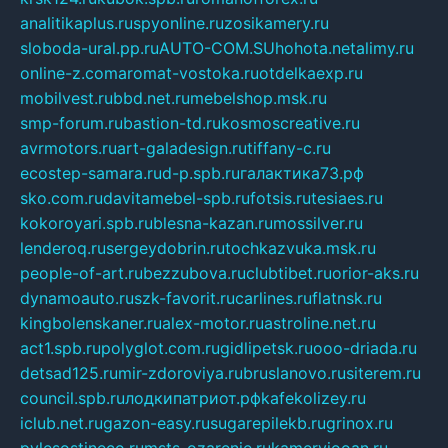
analitikaplus.ru
spyonline.ru
zosikamery.ru
sloboda-ural.pp.ru
AUTO-COM.SU
hohota.net
alimy.ru
online-z.com
aromat-vostoka.ru
otdelkaexp.ru
mobilvest.ru
bbd.net.ru
mebelshop.msk.ru
smp-forum.ru
bastion-td.ru
kosmoscreative.ru
avrmotors.ru
art-galadesign.ru
tiffany-c.ru
ecostep-samara.ru
d-p.spb.ru
галактика73.рф
sko.com.ru
davitamebel-spb.ru
fotsis.ru
tesiaes.ru
kokoroyari.spb.ru
blesna-kazan.ru
mossilver.ru
lenderoq.ru
sergeydobrin.ru
tochkazvuka.msk.ru
people-of-art.ru
bezzubova.ru
clubtibet.ru
orior-aks.ru
dynamoauto.ru
szk-favorit.ru
carlines.ru
flatnsk.ru
kingbolenskaner.ru
alex-motor.ru
astroline.net.ru
act1.spb.ru
polyglot.com.ru
gidlipetsk.ru
ooo-driada.ru
detsad125.ru
mir-zdoroviya.ru
bruslanovo.ru
siterem.ru
council.spb.ru
лодкипатриот.рф
kafekolizey.ru
iclub.net.ru
gazon-easy.ru
sugarepilekb.ru
grinox.ru