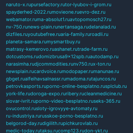
naruto-x.ru
pursefactory.ru
tor-lyubov-i-grom.ru
spayderhed-2022.ru
movieone.ru
evro-dez.ru
webamator.ru
ma-absolut1.ru
avtopomosch27.ru
nv-750.ru
news-plain.ru
nertansaga.ru
delanalad.ru
dizfiles.ru
youtubefree.ru
aria-family.ru
roadli.ru
planeta-samara.ru
mysmartbuy.ru
matrasy-kemerovo.ru
ashanet.ru
trade-farm.ru
dotcustoms.ru
domizbrusa9x12spb.ru
autodamp.ru
narasimha.ru
djcommodities.ru
nv750.ru
x-ton.ru
newsplain.ru
cardvoice.ru
modopaper.ru
manunae.ru
gbget.ru
alfeihavsalnassr.ru
madoma.ru
tajuncos.ru
petrovkasports.ru
porno-online-besplatno.ru
splclub.ru
york-life.ru
doroga-expo.ru
ribery.ru
cleanmedicine.ru
slovar-ivrit.ru
porno-video-besplatno.ru
seks-365.ru
ovucontrol.ru
sloty-igrovyye-avtomaty.ru
ru-industriya.ru
russkoe-porno-besplatno.ru
belgorod-day.ru
digilith.ru
pichkurovlab.ru
medic-today.ru
taksu.ru
comp123.ru
don-ykt.ru