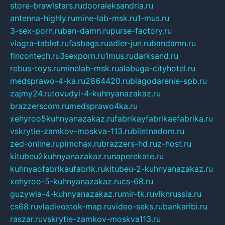
store-brawlstars.ru
dooraleksandria.ru
antenna-highly.ru
mine-lab-msk.ru
1-mus.ru
3-sex-porn.ru
ban-damn.ru
purse-factory.ru
viagra-tablet.ru
fasbags.ru
adler-jun.ru
bandamn.ru
fincontech.ru
3sexporn.ru
1mus.ru
darksand.ru
rebus-toys.ru
minelab-msk.ru
alabuga-cityhotel.ru
medsprawo-4-ka.ru
2864420.ru
blagodarenie-spb.ru
zajmy24.ru
tovudyi-4-kuhnyanazakaz.ru
brazzerscom.ru
medsprawo4ka.ru
xehyroo5kuhnyanazakaz.ru
fabrikayfabrikaefabrika.ru
vskrytie-zamkov-moskva-113.ru
biletnadom.ru
zed-online.ru
pimchax.ru
brazzers-hd.ru
z-host.ru
kitubeu2kuhnyanazakaz.ru
naperekate.ru
kuhnyaofabrikaufabrik.ru
kitubeu-2-kuhnyanazakaz.ru
xehyroo-5-kuhnyanazakaz.ru
cs-68.ru
guzywia-4-kuhnyanazakaz.ru
mir-tk.ru
vlknrussia.ru
cs68.ru
vladivostok-map.ru
video-seks.ru
bankaribi.ru
raszar.ru
vskrytie-zamkov-moskva113.ru