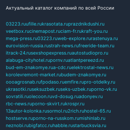
Актуальный каталог компаний по всей России
03223.ru
ufille.ru
krasotata.ru
prazdnikdushi.ru
veetbox.ru
cinemapost.ru
ciam-fr.ru
kraft-you.ru
mega-press.ru
03223.ru
web-explore.ru
rastenuya.ru
eurovision-russia.ru
strah-news.ru
freeride-team.ru
itrack-24.ru
sexshopexpress.ru
autostudiopro.ru
alabuga-cityhotel.ru
pornv.ru
atlantpereezd.ru
bud-em-znakomye.ru
a-cdc.ru
elektrostal-news.ru
korolevremont-market.ru
budem-znakomye.ru
oooagrosnab.ru
fpodaso.ru
emfire.ru
pro-otdelky.ru
ukrasotki.ru
seksuzbek.ru
seks-uzbek.ru
porno-vk.ru
sovratili.ru
olecoon.ru
vd-dosug.ru
adonyev.ru
rbc-news.ru
porno-skvirt.ru
krospr.ru
13autor-kolonka.ru
sormol.ru
2rich.ru
hostel-65.ru
hostserve.ru
porno-na-russkom.ru
mishinlab.ru
neznobi.ru
bigfatcc.ru
habble.ru
starbucksvia.ru