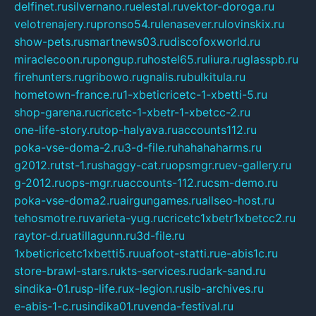
delfinet.ru
silvernano.ru
elestal.ru
vektor-doroga.ru
velotrenajery.ru
pronso54.ru
lenasever.ru
lovinskix.ru
show-pets.ru
smartnews03.ru
discofoxworld.ru
miraclecoon.ru
pongup.ru
hostel65.ru
liura.ru
glasspb.ru
firehunters.ru
gribowo.ru
gnalis.ru
bulkitula.ru
hometown-france.ru
1-xbeticricetc-1-xbetti-5.ru
shop-garena.ru
cricetc-1-xbetr-1-xbetcc-2.ru
one-life-story.ru
top-halyava.ru
accounts112.ru
poka-vse-doma-2.ru
3-d-file.ru
hahahaharms.ru
g2012.ru
tst-1.ru
shaggy-cat.ru
opsmgr.ru
ev-gallery.ru
g-2012.ru
ops-mgr.ru
accounts-112.ru
csm-demo.ru
poka-vse-doma2.ru
airgungames.ru
allseo-host.ru
tehosmotre.ru
varieta-yug.ru
cricetc1xbetr1xbetcc2.ru
raytor-d.ru
atillagunn.ru
3d-file.ru
1xbeticricetc1xbetti5.ru
uafoot-statti.ru
e-abis1c.ru
store-brawl-stars.ru
kts-services.ru
dark-sand.ru
sindika-01.ru
sp-life.ru
x-legion.ru
sib-archives.ru
e-abis-1-c.ru
sindika01.ru
venda-festival.ru