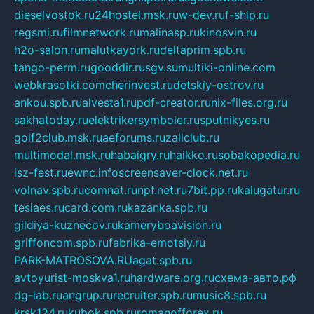
dieselvostok.ru
24hostel.msk.ru
w-dev.ru
f-ship.ru
regsmi.ru
filmnetwork.ru
malinasp.ru
kinosvin.ru
h2o-salon.ru
malutkayork.ru
deltaprim.spb.ru
tango-perm.ru
gooddir.ru
sgv.su
multiki-online.com
webkrasotki.com
cherinvest.ru
detskiy-ostrov.ru
ankou.spb.ru
alvesta1.ru
pdf-creator.ru
nix-files.org.ru
sakhatoday.ru
elektrikersymboler.ru
sputnikyes.ru
golf2club.msk.ru
aeforums.ru
zallclub.ru
multimodal.msk.ru
habaigry.ru
haikko.ru
sobakopedia.ru
isz-fest.ru
ewnc.info
screensaver-clock.net.ru
volnav.spb.ru
comnat.ru
npf.net.ru
7bit.pp.ru
kalugatur.ru
tesiaes.ru
card.com.ru
kazanka.spb.ru
gildiya-kuznecov.ru
kameryboavision.ru
griffoncom.spb.ru
fabrika-emotsiy.ru
PARK-MATROSOVA.RU
agat.spb.ru
avtoyurist-moskva1.ru
hardware.org.ru
схема-авто.рф
dg-lab.ru
angrup.ru
recruiter.spb.ru
music8.spb.ru
krsk124.ru
kubok.spb.ru
romanofforex.ru