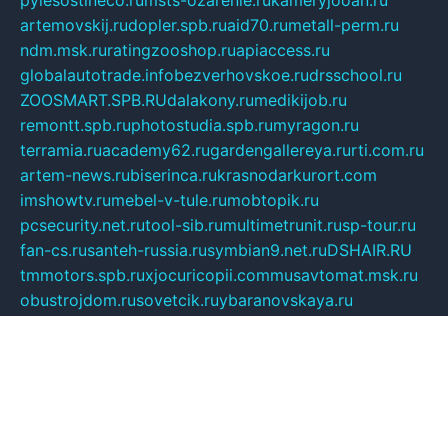
pylesostineco.ru
msts-ozarenie.ru
kameryjooan.ru
artemovskij.ru
dopler.spb.ru
aid70.ru
metall-perm.ru
ndm.msk.ru
ratingzooshop.ru
apiaccess.ru
globalautotrade.info
bezverhovskoe.ru
drsschool.ru
ZOOSMART.SPB.RU
dalakony.ru
medikijob.ru
remontt.spb.ru
photostudia.spb.ru
myragon.ru
terramia.ru
academy62.ru
gardengallereya.ru
rti.com.ru
artem-news.ru
biserinca.ru
krasnodarkurort.com
imshowtv.ru
mebel-v-tule.ru
mobtopik.ru
pcsecurity.net.ru
tool-sib.ru
multimetrunit.ru
sp-tour.ru
fan-cs.ru
santeh-russia.ru
symbian9.net.ru
DSHAIR.RU
tmmotors.spb.ru
xjocuricopii.com
musavtomat.msk.ru
obustrojdom.ru
sovetcik.ru
ybaranovskaya.ru
ppknews.ru
cult-alshei.ru
JAPANRUSSIA.RU
proekciyamebel.ru
imper-finans.ru
rim.org.ru
glamourai.ru
brassminus.ru
zabor-pro.ru
ftn.pp.ru
dorogoe58.ru
laimengpacker.ru
kuzova-zapchasti.ru
sageerp.ru
taxodrom.ru
dsrazvitie.ru
hardcity.net.ru