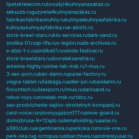
lipetsktelecom.ru
tovudyi4kuhnyanazakaz.ru
seksuzb.ru
guzywia4kuhnyanazakaz.ru
fabrikaofabrikaokuhny.ru
kuhnyaekuhnyaafabrika.ru
kuhnyaykuhnyayfabrika.ru
e-abis1c.ru
store-brawl-stars.ru
kts-services.ru
dark-sand.ru
sindika-01.ru
sp-life.ru
x-legion.ru
sib-archives.ru
e-abis-1-c.ru
sindika01.ru
venda-festival.ru
store-brawlstars.ru
dooraleksandria.ru
antenna-highly.ru
mine-lab-msk.ru
1-mus.ru
3-sex-porn.ru
ban-damn.ru
purse-factory.ru
viagra-tablet.ru
fasbags.ru
adler-jun.ru
bandamn.ru
fincontech.ru
3sexporn.ru
1mus.ru
darksand.ru
rebus-toys.ru
minelab-msk.ru
rtdco.ru
seo-prodvizhenie-sajtov-stroitelnyh-kompanij.ru
card-voice.ru
rulonnyygazon177.ru
snow-guard.ru
domizbrusa-9x12spb.ru
demaholding.ru
aalse.ru
a380club.ru
argentinamia.ru
perkoka.ru
movie-one.ru
perk-oka.ru
g-octopus.ru
sibarchives.ru
andreislyusar.ru