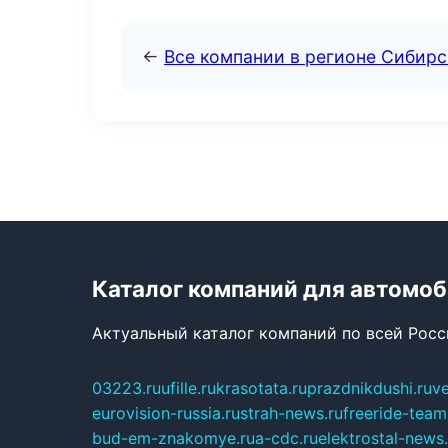
←
Все компании в регионе Сибир
Каталог компаний для автомо
Актуальный каталог компаний по всей Рос
03223.ru
ufille.ru
krasotata.ru
prazdnikdushi.ru
v
eurovision-russia.ru
strah-news.ru
freeride-team
bud-em-znakomye.ru
a-cdc.ru
elektrostal-news.