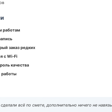
ов
ми
м работам
запись
рый заказ редких
 с Wi‑Fi
роль качества
е работы
сделали всё по смете, дополнительно ничего не навязы