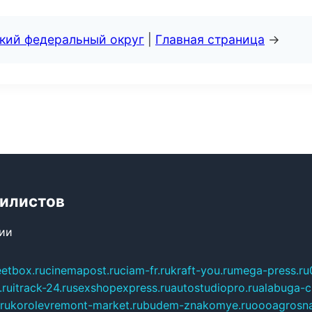
ский федеральный округ
|
Главная страница
→
билистов
сии
eetbox.ru
cinemapost.ru
ciam-fr.ru
kraft-you.ru
mega-press.ru
.ru
itrack-24.ru
sexshopexpress.ru
autostudiopro.ru
alabuga-ci
ru
korolevremont-market.ru
budem-znakomye.ru
oooagrosna