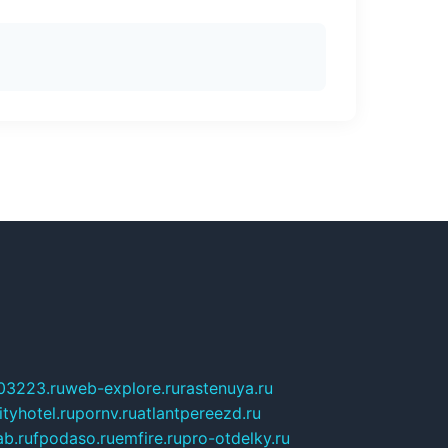
03223.ru
web-explore.ru
rastenuya.ru
tyhotel.ru
pornv.ru
atlantpereezd.ru
b.ru
fpodaso.ru
emfire.ru
pro-otdelky.ru