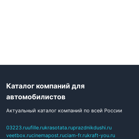
Каталог компаний для
автомобилистов
Актуальный каталог компаний по всей России
03223.ru
ufille.ru
krasotata.ru
prazdnikdushi.ru
veetbox.ru
cinemapost.ru
ciam-fr.ru
kraft-you.ru