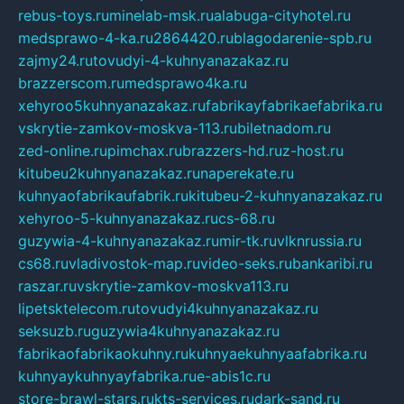
rebus-toys.ru
minelab-msk.ru
alabuga-cityhotel.ru
medsprawo-4-ka.ru
2864420.ru
blagodarenie-spb.ru
zajmy24.ru
tovudyi-4-kuhnyanazakaz.ru
brazzerscom.ru
medsprawo4ka.ru
xehyroo5kuhnyanazakaz.ru
fabrikayfabrikaefabrika.ru
vskrytie-zamkov-moskva-113.ru
biletnadom.ru
zed-online.ru
pimchax.ru
brazzers-hd.ru
z-host.ru
kitubeu2kuhnyanazakaz.ru
naperekate.ru
kuhnyaofabrikaufabrik.ru
kitubeu-2-kuhnyanazakaz.ru
xehyroo-5-kuhnyanazakaz.ru
cs-68.ru
guzywia-4-kuhnyanazakaz.ru
mir-tk.ru
vlknrussia.ru
cs68.ru
vladivostok-map.ru
video-seks.ru
bankaribi.ru
raszar.ru
vskrytie-zamkov-moskva113.ru
lipetsktelecom.ru
tovudyi4kuhnyanazakaz.ru
seksuzb.ru
guzywia4kuhnyanazakaz.ru
fabrikaofabrikaokuhny.ru
kuhnyaekuhnyaafabrika.ru
kuhnyaykuhnyayfabrika.ru
e-abis1c.ru
store-brawl-stars.ru
kts-services.ru
dark-sand.ru