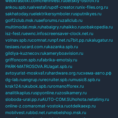
webkrasotki.com
cherinvest.ru
detskiy-ostrov.ru
ankou.spb.ru
alvesta1.ru
pdf-creator.ru
nix-files.org.ru
sakhatoday.ru
elektrikersymboler.ru
sputnikyes.ru
golf2club.msk.ru
aeforums.ru
zallclub.ru
multimodal.msk.ru
habaigry.ru
haikko.ru
sobakopedia.ru
isz-fest.ru
ewnc.info
screensaver-clock.net.ru
volnav.spb.ru
comnat.ru
npf.net.ru
7bit.pp.ru
kalugatur.ru
tesiaes.ru
card.com.ru
kazanka.spb.ru
gildiya-kuznecov.ru
kameryboavision.ru
griffoncom.spb.ru
fabrika-emotsiy.ru
PARK-MATROSOVA.RU
agat.spb.ru
avtoyurist-moskva1.ru
hardware.org.ru
схема-авто.рф
dg-lab.ru
angrup.ru
recruiter.spb.ru
music8.spb.ru
krsk124.ru
kubok.spb.ru
romanofforex.ru
analitikaplus.ru
spyonline.ru
zosikamery.ru
sloboda-ural.pp.ru
AUTO-COM.SU
hohota.net
alimy.ru
online-z.com
aromat-vostoka.ru
otdelkaexp.ru
mobilvest.ru
bbd.net.ru
mebelshop.msk.ru