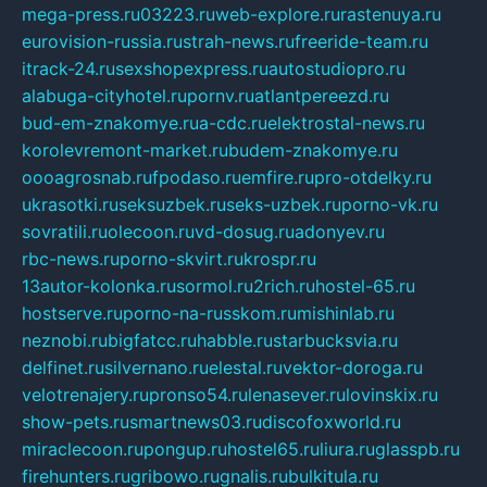
mega-press.ru
03223.ru
web-explore.ru
rastenuya.ru
eurovision-russia.ru
strah-news.ru
freeride-team.ru
itrack-24.ru
sexshopexpress.ru
autostudiopro.ru
alabuga-cityhotel.ru
pornv.ru
atlantpereezd.ru
bud-em-znakomye.ru
a-cdc.ru
elektrostal-news.ru
korolevremont-market.ru
budem-znakomye.ru
oooagrosnab.ru
fpodaso.ru
emfire.ru
pro-otdelky.ru
ukrasotki.ru
seksuzbek.ru
seks-uzbek.ru
porno-vk.ru
sovratili.ru
olecoon.ru
vd-dosug.ru
adonyev.ru
rbc-news.ru
porno-skvirt.ru
krospr.ru
13autor-kolonka.ru
sormol.ru
2rich.ru
hostel-65.ru
hostserve.ru
porno-na-russkom.ru
mishinlab.ru
neznobi.ru
bigfatcc.ru
habble.ru
starbucksvia.ru
delfinet.ru
silvernano.ru
elestal.ru
vektor-doroga.ru
velotrenajery.ru
pronso54.ru
lenasever.ru
lovinskix.ru
show-pets.ru
smartnews03.ru
discofoxworld.ru
miraclecoon.ru
pongup.ru
hostel65.ru
liura.ru
glasspb.ru
firehunters.ru
gribowo.ru
gnalis.ru
bulkitula.ru