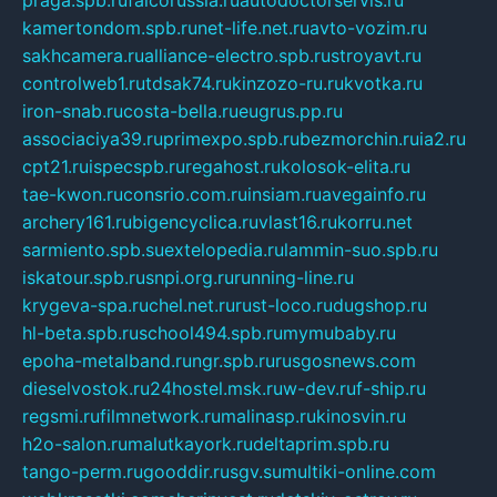
praga.spb.ru
falcorussia.ru
autodoctorservis.ru
kamertondom.spb.ru
net-life.net.ru
avto-vozim.ru
sakhcamera.ru
alliance-electro.spb.ru
stroyavt.ru
controlweb1.ru
tdsak74.ru
kinzozo-ru.ru
kvotka.ru
iron-snab.ru
costa-bella.ru
eugrus.pp.ru
associaciya39.ru
primexpo.spb.ru
bezmorchin.ru
ia2.ru
cpt21.ru
ispecspb.ru
regahost.ru
kolosok-elita.ru
tae-kwon.ru
consrio.com.ru
insiam.ru
avegainfo.ru
archery161.ru
bigencyclica.ru
vlast16.ru
korru.net
sarmiento.spb.su
extelopedia.ru
lammin-suo.spb.ru
iskatour.spb.ru
snpi.org.ru
running-line.ru
krygeva-spa.ru
chel.net.ru
rust-loco.ru
dugshop.ru
hl-beta.spb.ru
school494.spb.ru
mymubaby.ru
epoha-metalband.ru
ngr.spb.ru
rusgosnews.com
dieselvostok.ru
24hostel.msk.ru
w-dev.ru
f-ship.ru
regsmi.ru
filmnetwork.ru
malinasp.ru
kinosvin.ru
h2o-salon.ru
malutkayork.ru
deltaprim.spb.ru
tango-perm.ru
gooddir.ru
sgv.su
multiki-online.com