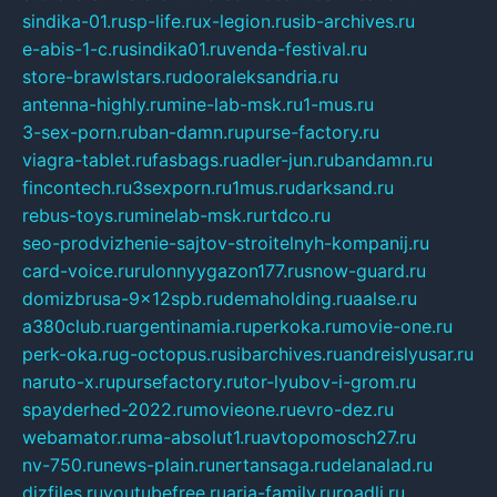
sindika-01.ru
sp-life.ru
x-legion.ru
sib-archives.ru
e-abis-1-c.ru
sindika01.ru
venda-festival.ru
store-brawlstars.ru
dooraleksandria.ru
antenna-highly.ru
mine-lab-msk.ru
1-mus.ru
3-sex-porn.ru
ban-damn.ru
purse-factory.ru
viagra-tablet.ru
fasbags.ru
adler-jun.ru
bandamn.ru
fincontech.ru
3sexporn.ru
1mus.ru
darksand.ru
rebus-toys.ru
minelab-msk.ru
rtdco.ru
seo-prodvizhenie-sajtov-stroitelnyh-kompanij.ru
card-voice.ru
rulonnyygazon177.ru
snow-guard.ru
domizbrusa-9x12spb.ru
demaholding.ru
aalse.ru
a380club.ru
argentinamia.ru
perkoka.ru
movie-one.ru
perk-oka.ru
g-octopus.ru
sibarchives.ru
andreislyusar.ru
naruto-x.ru
pursefactory.ru
tor-lyubov-i-grom.ru
spayderhed-2022.ru
movieone.ru
evro-dez.ru
webamator.ru
ma-absolut1.ru
avtopomosch27.ru
nv-750.ru
news-plain.ru
nertansaga.ru
delanalad.ru
dizfiles.ru
youtubefree.ru
aria-family.ru
roadli.ru