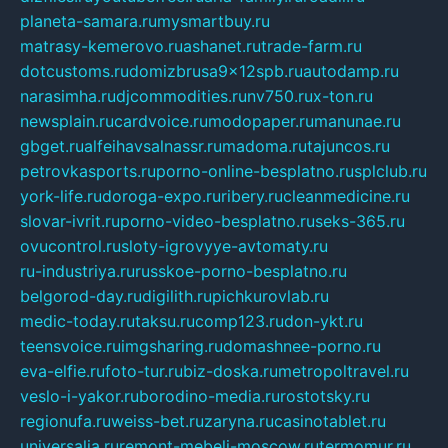
planeta-samara.ru
mysmartbuy.ru
matrasy-kemerovo.ru
ashanet.ru
trade-farm.ru
dotcustoms.ru
domizbrusa9x12spb.ru
autodamp.ru
narasimha.ru
djcommodities.ru
nv750.ru
x-ton.ru
newsplain.ru
cardvoice.ru
modopaper.ru
manunae.ru
gbget.ru
alfeihavsalnassr.ru
madoma.ru
tajuncos.ru
petrovkasports.ru
porno-online-besplatno.ru
splclub.ru
york-life.ru
doroga-expo.ru
ribery.ru
cleanmedicine.ru
slovar-ivrit.ru
porno-video-besplatno.ru
seks-365.ru
ovucontrol.ru
sloty-igrovyye-avtomaty.ru
ru-industriya.ru
russkoe-porno-besplatno.ru
belgorod-day.ru
digilith.ru
pichkurovlab.ru
medic-today.ru
taksu.ru
comp123.ru
don-ykt.ru
teensvoice.ru
imgsharing.ru
domashnee-porno.ru
eva-elfie.ru
foto-tur.ru
biz-doska.ru
metropoltravel.ru
veslo-i-yakor.ru
borodino-media.ru
rostotsky.ru
regionufa.ru
weiss-bet.ru
zaryna.ru
casinotablet.ru
universalia.ru
remont-mebeli-moscow.ru
termomur.ru