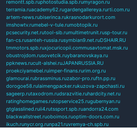
remontt.spb.ru
photostudia.spb.ru
myragon.ru
terramia.ru
academy62.ru
gardengallereya.ru
rti.com.ru
artem-news.ru
biserinca.ru
krasnodarkurort.com
imshowtv.ru
mebel-v-tule.ru
mobtopik.ru
pcsecurity.net.ru
tool-sib.ru
multimetrunit.ru
sp-tour.ru
fan-cs.ru
santeh-russia.ru
symbian9.net.ru
DSHAIR.RU
tmmotors.spb.ru
xjocuricopii.com
musavtomat.msk.ru
obustrojdom.ru
sovetcik.ru
ybaranovskaya.ru
ppknews.ru
cult-alshei.ru
JAPANRUSSIA.RU
proekciyamebel.ru
imper-finans.ru
rim.org.ru
glamourai.ru
brassminus.ru
zabor-pro.ru
ftn.pp.ru
dorogoe58.ru
laimengpacker.ru
kuzova-zapchasti.ru
sageerp.ru
taxodrom.ru
dsrazvitie.ru
hardcity.net.ru
ratinghomegames.ru
topservice25.ru
gubernyan.ru
gtglasslined.ru
ii4.ru
tssport.spb.ru
andorra24.com
blackwallstreet.ru
oboimos.ru
optim-doors.com.ru
ikuch.ru
nycr.org.ru
npa21.ru
vremya-ch.spb.ru
desert000.ru
ivtorgi.ru
ifiori.ru
catalog-statei.ru