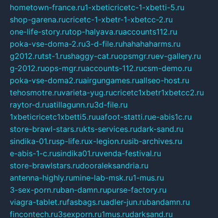
hometown-france.ru
1-xbeticricetc-1-xbetti-5.ru
shop-garena.ru
cricetc-1-xbetr-1-xbetcc-2.ru
one-life-story.ru
top-halyava.ru
accounts112.ru
poka-vse-doma-2.ru
3-d-file.ru
hahahaharms.ru
g2012.ru
tst-1.ru
shaggy-cat.ru
opsmgr.ru
ev-gallery.ru
g-2012.ru
ops-mgr.ru
accounts-112.ru
csm-demo.ru
poka-vse-doma2.ru
airgungames.ru
allseo-host.ru
tehosmotre.ru
varieta-yug.ru
cricetc1xbetr1xbetcc2.ru
raytor-d.ru
atillagunn.ru
3d-file.ru
1xbeticricetc1xbetti5.ru
uafoot-statti.ru
e-abis1c.ru
store-brawl-stars.ru
kts-services.ru
dark-sand.ru
sindika-01.ru
sp-life.ru
x-legion.ru
sib-archives.ru
e-abis-1-c.ru
sindika01.ru
venda-festival.ru
store-brawlstars.ru
dooraleksandria.ru
antenna-highly.ru
mine-lab-msk.ru
1-mus.ru
3-sex-porn.ru
ban-damn.ru
purse-factory.ru
viagra-tablet.ru
fasbags.ru
adler-jun.ru
bandamn.ru
fincontech.ru
3sexporn.ru
1mus.ru
darksand.ru