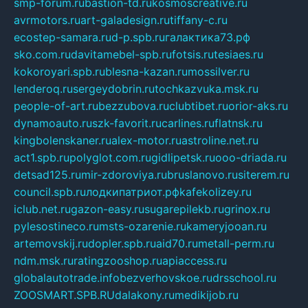
smp-forum.ru
bastion-td.ru
kosmoscreative.ru
avrmotors.ru
art-galadesign.ru
tiffany-c.ru
ecostep-samara.ru
d-p.spb.ru
галактика73.рф
sko.com.ru
davitamebel-spb.ru
fotsis.ru
tesiaes.ru
kokoroyari.spb.ru
blesna-kazan.ru
mossilver.ru
lenderoq.ru
sergeydobrin.ru
tochkazvuka.msk.ru
people-of-art.ru
bezzubova.ru
clubtibet.ru
orior-aks.ru
dynamoauto.ru
szk-favorit.ru
carlines.ru
flatnsk.ru
kingbolenskaner.ru
alex-motor.ru
astroline.net.ru
act1.spb.ru
polyglot.com.ru
gidlipetsk.ru
ooo-driada.ru
detsad125.ru
mir-zdoroviya.ru
bruslanovo.ru
siterem.ru
council.spb.ru
лодкипатриот.рф
kafekolizey.ru
iclub.net.ru
gazon-easy.ru
sugarepilekb.ru
grinox.ru
pylesostineco.ru
msts-ozarenie.ru
kameryjooan.ru
artemovskij.ru
dopler.spb.ru
aid70.ru
metall-perm.ru
ndm.msk.ru
ratingzooshop.ru
apiaccess.ru
globalautotrade.info
bezverhovskoe.ru
drsschool.ru
ZOOSMART.SPB.RU
dalakony.ru
medikijob.ru