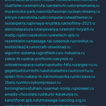
clubfisher.ru
remstirufa.ru
erdamchi.ru
doramamama.ru
muraviovka-park.ru
worldofwoman.ru
clean-dreams.ru
arkrym.ru
kristinita.ru
dircomputer.ru
healthenter.ru
textexperts.ru
pivnaya-kruzhka.ru
kinofilmy-2021.ru
demolalapaluza.ru
tanyavanya.ru
remstir-tolyatti.ru
msdip.ru
jdol.ru
sokolovr.ru
newtech-spb.ru
rezemkleim.ru
massage-tai.ru
seonub.ru
zvonitut.ru
biolisichka24.ru
mncraft-download.ru
algoritm-sistema.ru
godflesh.ru
ru-industria.ru
zebra-tlt.ru
okna-proficom.ru
erynok.ru
onlinekinospace.ru
startupstudio-fefu.ru
zarges-ru.ru
gegenjustizunrecht.ru
autobalashov.ru
utrovortu.ru
spiski-firm.ru
elara-m.ru
kinomusorka.ru
mkcslava.ru
2bets.ru
vintovoykompressor.ru
birminghamvsfulham.ru
sarmat-komp.ru
pioneeri.ru
amadis-chocolate.ru
shkurki-karakulya.ru
kanotiforet.spb.ru
tutmassage.ru
ecolog.org.ru