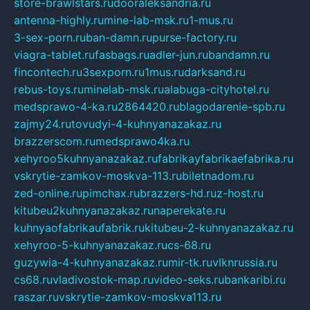
store-brawlstars.ru
dooraleksandria.ru
antenna-highly.ru
mine-lab-msk.ru
1-mus.ru
3-sex-porn.ru
ban-damn.ru
purse-factory.ru
viagra-tablet.ru
fasbags.ru
adler-jun.ru
bandamn.ru
fincontech.ru
3sexporn.ru
1mus.ru
darksand.ru
rebus-toys.ru
minelab-msk.ru
alabuga-cityhotel.ru
medsprawo-4-ka.ru
2864420.ru
blagodarenie-spb.ru
zajmy24.ru
tovudyi-4-kuhnyanazakaz.ru
brazzerscom.ru
medsprawo4ka.ru
xehyroo5kuhnyanazakaz.ru
fabrikayfabrikaefabrika.ru
vskrytie-zamkov-moskva-113.ru
biletnadom.ru
zed-online.ru
pimchax.ru
brazzers-hd.ru
z-host.ru
kitubeu2kuhnyanazakaz.ru
naperekate.ru
kuhnyaofabrikaufabrik.ru
kitubeu-2-kuhnyanazakaz.ru
xehyroo-5-kuhnyanazakaz.ru
cs-68.ru
guzywia-4-kuhnyanazakaz.ru
mir-tk.ru
vlknrussia.ru
cs68.ru
vladivostok-map.ru
video-seks.ru
bankaribi.ru
raszar.ru
vskrytie-zamkov-moskva113.ru