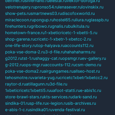
delfinet.ru
silvernano.ru
elestal.ru
vektor-doroga.ru
velotrenajery.ru
pronso54.ru
lenasever.ru
lovinskix.ru
show-pets.ru
smartnews03.ru
discofoxworld.ru
miraclecoon.ru
pongup.ru
hostel65.ru
liura.ru
glasspb.ru
firehunters.ru
gribowo.ru
gnalis.ru
bulkitula.ru
hometown-france.ru
1-xbeticricetc-1-xbetti-5.ru
shop-garena.ru
cricetc-1-xbetr-1-xbetcc-2.ru
one-life-story.ru
top-halyava.ru
accounts112.ru
poka-vse-doma-2.ru
3-d-file.ru
hahahaharms.ru
g2012.ru
tst-1.ru
shaggy-cat.ru
opsmgr.ru
ev-gallery.ru
g-2012.ru
ops-mgr.ru
accounts-112.ru
csm-demo.ru
poka-vse-doma2.ru
airgungames.ru
allseo-host.ru
tehosmotre.ru
varieta-yug.ru
cricetc1xbetr1xbetcc2.ru
raytor-d.ru
atillagunn.ru
3d-file.ru
1xbeticricetc1xbetti5.ru
uafoot-statti.ru
e-abis1c.ru
store-brawl-stars.ru
kts-services.ru
dark-sand.ru
sindika-01.ru
sp-life.ru
x-legion.ru
sib-archives.ru
e-abis-1-c.ru
sindika01.ru
venda-festival.ru