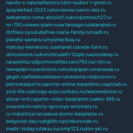
naruto-x.ru
pursefactory.ru
tor-lyubov-i-grom.ru
spayderhed-2022.ru
movieone.ru
evro-dez.ru
webamator.ru
ma-absolut1.ru
avtopomosch27.ru
nv-750.ru
news-plain.ru
nertansaga.ru
delanalad.ru
dizfiles.ru
youtubefree.ru
aria-family.ru
roadli.ru
planeta-samara.ru
mysmartbuy.ru
matrasy-kemerovo.ru
ashanet.ru
trade-farm.ru
dotcustoms.ru
domizbrusa9x12spb.ru
autodamp.ru
narasimha.ru
djcommodities.ru
nv750.ru
x-ton.ru
newsplain.ru
cardvoice.ru
modopaper.ru
manunae.ru
gbget.ru
alfeihavsalnassr.ru
madoma.ru
tajuncos.ru
petrovkasports.ru
porno-online-besplatno.ru
splclub.ru
york-life.ru
doroga-expo.ru
ribery.ru
cleanmedicine.ru
slovar-ivrit.ru
porno-video-besplatno.ru
seks-365.ru
ovucontrol.ru
sloty-igrovyye-avtomaty.ru
ru-industriya.ru
russkoe-porno-besplatno.ru
belgorod-day.ru
digilith.ru
pichkurovlab.ru
medic-today.ru
taksu.ru
comp123.ru
don-ykt.ru