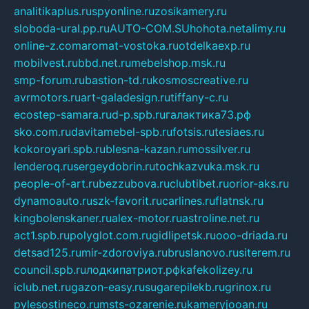
analitikaplus.ru
spyonline.ru
zosikamery.ru
sloboda-ural.pp.ru
AUTO-COM.SU
hohota.net
alimy.ru
online-z.com
aromat-vostoka.ru
otdelkaexp.ru
mobilvest.ru
bbd.net.ru
mebelshop.msk.ru
smp-forum.ru
bastion-td.ru
kosmoscreative.ru
avrmotors.ru
art-galadesign.ru
tiffany-c.ru
ecostep-samara.ru
d-p.spb.ru
галактика73.рф
sko.com.ru
davitamebel-spb.ru
fotsis.ru
tesiaes.ru
kokoroyari.spb.ru
blesna-kazan.ru
mossilver.ru
lenderoq.ru
sergeydobrin.ru
tochkazvuka.msk.ru
people-of-art.ru
bezzubova.ru
clubtibet.ru
orior-aks.ru
dynamoauto.ru
szk-favorit.ru
carlines.ru
flatnsk.ru
kingbolenskaner.ru
alex-motor.ru
astroline.net.ru
act1.spb.ru
polyglot.com.ru
gidlipetsk.ru
ooo-driada.ru
detsad125.ru
mir-zdoroviya.ru
bruslanovo.ru
siterem.ru
council.spb.ru
лодкипатриот.рф
kafekolizey.ru
iclub.net.ru
gazon-easy.ru
sugarepilekb.ru
grinox.ru
pylesostineco.ru
msts-ozarenie.ru
kameryjooan.ru