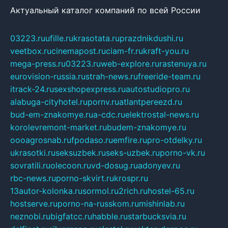
Актуальный каталог компаний по всей России
03223.ru
ufille.ru
krasotata.ru
prazdnikdushi.ru
veetbox.ru
cinemapost.ru
ciam-fr.ru
kraft-you.ru
mega-press.ru
03223.ru
web-explore.ru
rastenuya.ru
eurovision-russia.ru
strah-news.ru
freeride-team.ru
itrack-24.ru
sexshopexpress.ru
autostudiopro.ru
alabuga-cityhotel.ru
pornv.ru
atlantpereezd.ru
bud-em-znakomye.ru
a-cdc.ru
elektrostal-news.ru
korolevremont-market.ru
budem-znakomye.ru
oooagrosnab.ru
fpodaso.ru
emfire.ru
pro-otdelky.ru
ukrasotki.ru
seksuzbek.ru
seks-uzbek.ru
porno-vk.ru
sovratili.ru
olecoon.ru
vd-dosug.ru
adonyev.ru
rbc-news.ru
porno-skvirt.ru
krospr.ru
13autor-kolonka.ru
sormol.ru
2rich.ru
hostel-65.ru
hostserve.ru
porno-na-russkom.ru
mishinlab.ru
neznobi.ru
bigfatcc.ru
habble.ru
starbucksvia.ru