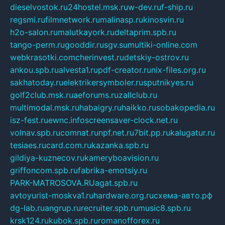
dieselvostok.ru
24hostel.msk.ru
w-dev.ru
f-ship.ru
regsmi.ru
filmnetwork.ru
malinasp.ru
kinosvin.ru
h2o-salon.ru
malutkayork.ru
deltaprim.spb.ru
tango-perm.ru
gooddir.ru
sgv.su
multiki-online.com
webkrasotki.com
cherinvest.ru
detskiy-ostrov.ru
ankou.spb.ru
alvesta1.ru
pdf-creator.ru
nix-files.org.ru
sakhatoday.ru
elektrikersymboler.ru
sputnikyes.ru
golf2club.msk.ru
aeforums.ru
zallclub.ru
multimodal.msk.ru
habaigry.ru
haikko.ru
sobakopedia.ru
isz-fest.ru
ewnc.info
screensaver-clock.net.ru
volnav.spb.ru
comnat.ru
npf.net.ru
7bit.pp.ru
kalugatur.ru
tesiaes.ru
card.com.ru
kazanka.spb.ru
gildiya-kuznecov.ru
kameryboavision.ru
griffoncom.spb.ru
fabrika-emotsiy.ru
PARK-MATROSOVA.RU
agat.spb.ru
avtoyurist-moskva1.ru
hardware.org.ru
схема-авто.рф
dg-lab.ru
angrup.ru
recruiter.spb.ru
music8.spb.ru
krsk124.ru
kubok.spb.ru
romanofforex.ru