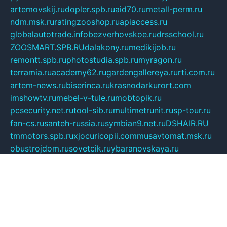
artemovskij.ru
dopler.spb.ru
aid70.ru
metall-perm.ru
ndm.msk.ru
ratingzooshop.ru
apiaccess.ru
globalautotrade.info
bezverhovskoe.ru
drsschool.ru
ZOOSMART.SPB.RU
dalakony.ru
medikijob.ru
remontt.spb.ru
photostudia.spb.ru
myragon.ru
terramia.ru
academy62.ru
gardengallereya.ru
rti.com.ru
artem-news.ru
biserinca.ru
krasnodarkurort.com
imshowtv.ru
mebel-v-tule.ru
mobtopik.ru
pcsecurity.net.ru
tool-sib.ru
multimetrunit.ru
sp-tour.ru
fan-cs.ru
santeh-russia.ru
symbian9.net.ru
DSHAIR.RU
tmmotors.spb.ru
xjocuricopii.com
musavtomat.msk.ru
obustrojdom.ru
sovetcik.ru
ybaranovskaya.ru
ppknews.ru
cult-alshei.ru
JAPANRUSSIA.RU
proekciyamebel.ru
imper-finans.ru
rim.org.ru
glamourai.ru
brassminus.ru
zabor-pro.ru
ftn.pp.ru
dorogoe58.ru
laimengpacker.ru
kuzova-zapchasti.ru
sageerp.ru
taxodrom.ru
dsrazvitie.ru
hardcity.net.ru
ratinghomegames.ru
topservice25.ru
gubernyan.ru