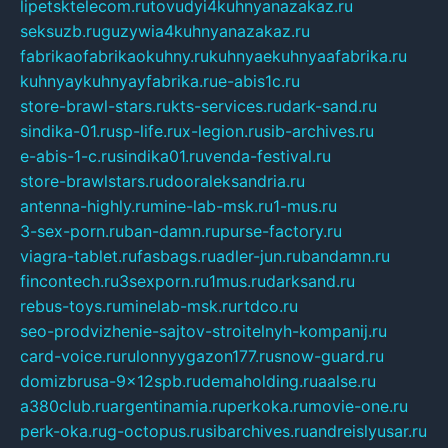
lipetsktelecom.ru
tovudyi4kuhnyanazakaz.ru
seksuzb.ru
guzywia4kuhnyanazakaz.ru
fabrikaofabrikaokuhny.ru
kuhnyaekuhnyaafabrika.ru
kuhnyaykuhnyayfabrika.ru
e-abis1c.ru
store-brawl-stars.ru
kts-services.ru
dark-sand.ru
sindika-01.ru
sp-life.ru
x-legion.ru
sib-archives.ru
e-abis-1-c.ru
sindika01.ru
venda-festival.ru
store-brawlstars.ru
dooraleksandria.ru
antenna-highly.ru
mine-lab-msk.ru
1-mus.ru
3-sex-porn.ru
ban-damn.ru
purse-factory.ru
viagra-tablet.ru
fasbags.ru
adler-jun.ru
bandamn.ru
fincontech.ru
3sexporn.ru
1mus.ru
darksand.ru
rebus-toys.ru
minelab-msk.ru
rtdco.ru
seo-prodvizhenie-sajtov-stroitelnyh-kompanij.ru
card-voice.ru
rulonnyygazon177.ru
snow-guard.ru
domizbrusa-9x12spb.ru
demaholding.ru
aalse.ru
a380club.ru
argentinamia.ru
perkoka.ru
movie-one.ru
perk-oka.ru
g-octopus.ru
sibarchives.ru
andreislyusar.ru