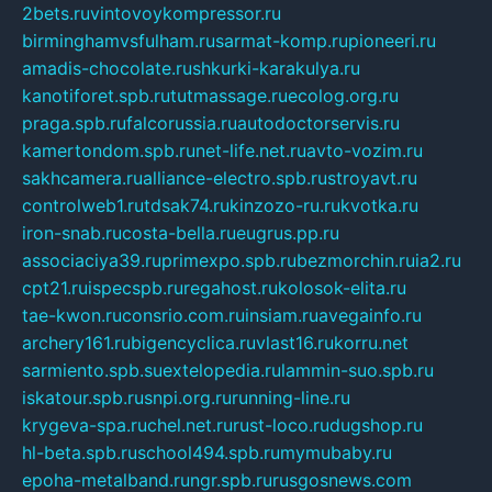
2bets.ru
vintovoykompressor.ru
birminghamvsfulham.ru
sarmat-komp.ru
pioneeri.ru
amadis-chocolate.ru
shkurki-karakulya.ru
kanotiforet.spb.ru
tutmassage.ru
ecolog.org.ru
praga.spb.ru
falcorussia.ru
autodoctorservis.ru
kamertondom.spb.ru
net-life.net.ru
avto-vozim.ru
sakhcamera.ru
alliance-electro.spb.ru
stroyavt.ru
controlweb1.ru
tdsak74.ru
kinzozo-ru.ru
kvotka.ru
iron-snab.ru
costa-bella.ru
eugrus.pp.ru
associaciya39.ru
primexpo.spb.ru
bezmorchin.ru
ia2.ru
cpt21.ru
ispecspb.ru
regahost.ru
kolosok-elita.ru
tae-kwon.ru
consrio.com.ru
insiam.ru
avegainfo.ru
archery161.ru
bigencyclica.ru
vlast16.ru
korru.net
sarmiento.spb.su
extelopedia.ru
lammin-suo.spb.ru
iskatour.spb.ru
snpi.org.ru
running-line.ru
krygeva-spa.ru
chel.net.ru
rust-loco.ru
dugshop.ru
hl-beta.spb.ru
school494.spb.ru
mymubaby.ru
epoha-metalband.ru
ngr.spb.ru
rusgosnews.com