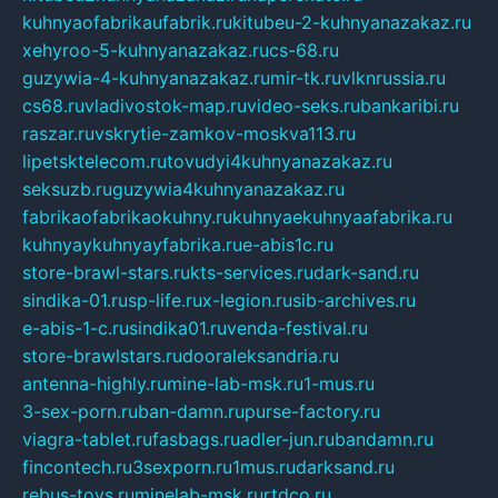
kuhnyaofabrikaufabrik.ru
kitubeu-2-kuhnyanazakaz.ru
xehyroo-5-kuhnyanazakaz.ru
cs-68.ru
guzywia-4-kuhnyanazakaz.ru
mir-tk.ru
vlknrussia.ru
cs68.ru
vladivostok-map.ru
video-seks.ru
bankaribi.ru
raszar.ru
vskrytie-zamkov-moskva113.ru
lipetsktelecom.ru
tovudyi4kuhnyanazakaz.ru
seksuzb.ru
guzywia4kuhnyanazakaz.ru
fabrikaofabrikaokuhny.ru
kuhnyaekuhnyaafabrika.ru
kuhnyaykuhnyayfabrika.ru
e-abis1c.ru
store-brawl-stars.ru
kts-services.ru
dark-sand.ru
sindika-01.ru
sp-life.ru
x-legion.ru
sib-archives.ru
e-abis-1-c.ru
sindika01.ru
venda-festival.ru
store-brawlstars.ru
dooraleksandria.ru
antenna-highly.ru
mine-lab-msk.ru
1-mus.ru
3-sex-porn.ru
ban-damn.ru
purse-factory.ru
viagra-tablet.ru
fasbags.ru
adler-jun.ru
bandamn.ru
fincontech.ru
3sexporn.ru
1mus.ru
darksand.ru
rebus-toys.ru
minelab-msk.ru
rtdco.ru