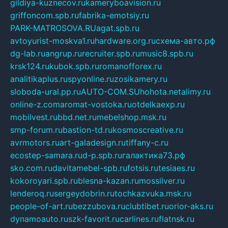
gildiya-kuznecov.ru
kameryboavision.ru
griffoncom.spb.ru
fabrika-emotsiy.ru
PARK-MATROSOVA.RU
agat.spb.ru
avtoyurist-moskva1.ru
hardware.org.ru
схема-авто.рф
dg-lab.ru
angrup.ru
recruiter.spb.ru
music8.spb.ru
krsk124.ru
kubok.spb.ru
romanofforex.ru
analitikaplus.ru
spyonline.ru
zosikamery.ru
sloboda-ural.pp.ru
AUTO-COM.SU
hohota.net
alimy.ru
online-z.com
aromat-vostoka.ru
otdelkaexp.ru
mobilvest.ru
bbd.net.ru
mebelshop.msk.ru
smp-forum.ru
bastion-td.ru
kosmoscreative.ru
avrmotors.ru
art-galadesign.ru
tiffany-c.ru
ecostep-samara.ru
d-p.spb.ru
галактика73.рф
sko.com.ru
davitamebel-spb.ru
fotsis.ru
tesiaes.ru
kokoroyari.spb.ru
blesna-kazan.ru
mossilver.ru
lenderoq.ru
sergeydobrin.ru
tochkazvuka.msk.ru
people-of-art.ru
bezzubova.ru
clubtibet.ru
orior-aks.ru
dynamoauto.ru
szk-favorit.ru
carlines.ru
flatnsk.ru