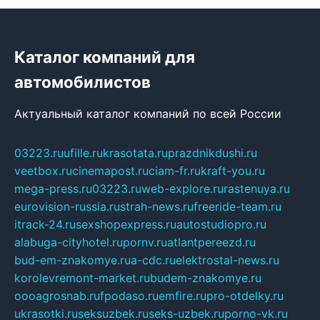
Каталог компаний для
автомобилистов
Актуальный каталог компаний по всей России
03223.ru
ufille.ru
krasotata.ru
prazdnikdushi.ru
veetbox.ru
cinemapost.ru
ciam-fr.ru
kraft-you.ru
mega-press.ru
03223.ru
web-explore.ru
rastenuya.ru
eurovision-russia.ru
strah-news.ru
freeride-team.ru
itrack-24.ru
sexshopexpress.ru
autostudiopro.ru
alabuga-cityhotel.ru
pornv.ru
atlantpereezd.ru
bud-em-znakomye.ru
a-cdc.ru
elektrostal-news.ru
korolevremont-market.ru
budem-znakomye.ru
oooagrosnab.ru
fpodaso.ru
emfire.ru
pro-otdelky.ru
ukrasotki.ru
seksuzbek.ru
seks-uzbek.ru
porno-vk.ru