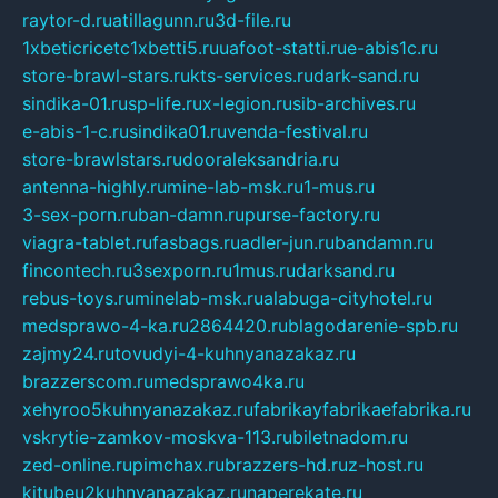
raytor-d.ru
atillagunn.ru
3d-file.ru
1xbeticricetc1xbetti5.ru
uafoot-statti.ru
e-abis1c.ru
store-brawl-stars.ru
kts-services.ru
dark-sand.ru
sindika-01.ru
sp-life.ru
x-legion.ru
sib-archives.ru
e-abis-1-c.ru
sindika01.ru
venda-festival.ru
store-brawlstars.ru
dooraleksandria.ru
antenna-highly.ru
mine-lab-msk.ru
1-mus.ru
3-sex-porn.ru
ban-damn.ru
purse-factory.ru
viagra-tablet.ru
fasbags.ru
adler-jun.ru
bandamn.ru
fincontech.ru
3sexporn.ru
1mus.ru
darksand.ru
rebus-toys.ru
minelab-msk.ru
alabuga-cityhotel.ru
medsprawo-4-ka.ru
2864420.ru
blagodarenie-spb.ru
zajmy24.ru
tovudyi-4-kuhnyanazakaz.ru
brazzerscom.ru
medsprawo4ka.ru
xehyroo5kuhnyanazakaz.ru
fabrikayfabrikaefabrika.ru
vskrytie-zamkov-moskva-113.ru
biletnadom.ru
zed-online.ru
pimchax.ru
brazzers-hd.ru
z-host.ru
kitubeu2kuhnyanazakaz.ru
naperekate.ru