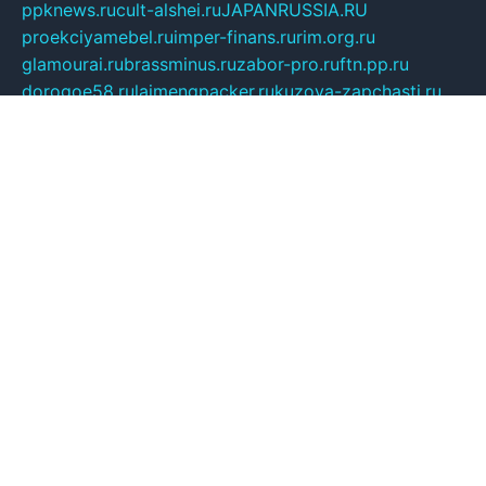
ppknews.ru
cult-alshei.ru
JAPANRUSSIA.RU
proekciyamebel.ru
imper-finans.ru
rim.org.ru
glamourai.ru
brassminus.ru
zabor-pro.ru
ftn.pp.ru
dorogoe58.ru
laimengpacker.ru
kuzova-zapchasti.ru
sageerp.ru
taxodrom.ru
dsrazvitie.ru
hardcity.net.ru
ratinghomegames.ru
topservice25.ru
gubernyan.ru
gtglasslined.ru
ii4.ru
tssport.spb.ru
andorra24.com
blackwallstreet.ru
oboimos.ru
optim-doors.com.ru
ikuch.ru
nycr.org.ru
npa21.ru
vremya-ch.spb.ru
desert000.ru
ivtorgi.ru
ifiori.ru
catalog-statei.ru
dcv.org.ru
spetsmaster174.ru
ipkameryhiseeu.ru
dum26.ru
ruspol.spb.ru
fr-opendp.ru
kam-solnyshko.ru
cheyenne-arapaho.ru
sevzapmetal.spb.ru
ted-lapidus.spb.ru
parasite-eliminator.ru
sigma-complete.ru
modernworld.ru
dama-moda.ru
eholot-group.ru
sk-nvkz.ru
DRONGOLD.RU
democratia2.ru
i-farmer.ru
mass-sport.org
jablonex.spb.ru
bookmess.ru
linkword.ru