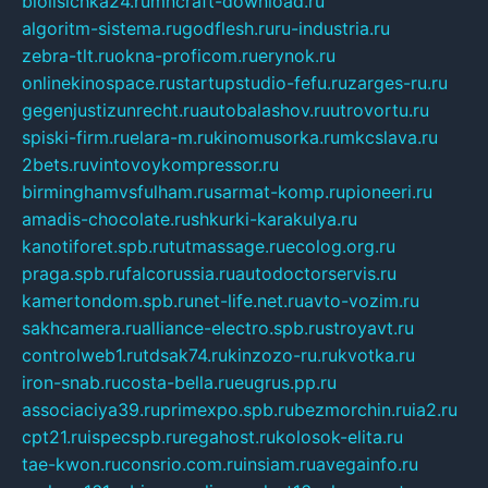
biolisichka24.ru
mncraft-download.ru
algoritm-sistema.ru
godflesh.ru
ru-industria.ru
zebra-tlt.ru
okna-proficom.ru
erynok.ru
onlinekinospace.ru
startupstudio-fefu.ru
zarges-ru.ru
gegenjustizunrecht.ru
autobalashov.ru
utrovortu.ru
spiski-firm.ru
elara-m.ru
kinomusorka.ru
mkcslava.ru
2bets.ru
vintovoykompressor.ru
birminghamvsfulham.ru
sarmat-komp.ru
pioneeri.ru
amadis-chocolate.ru
shkurki-karakulya.ru
kanotiforet.spb.ru
tutmassage.ru
ecolog.org.ru
praga.spb.ru
falcorussia.ru
autodoctorservis.ru
kamertondom.spb.ru
net-life.net.ru
avto-vozim.ru
sakhcamera.ru
alliance-electro.spb.ru
stroyavt.ru
controlweb1.ru
tdsak74.ru
kinzozo-ru.ru
kvotka.ru
iron-snab.ru
costa-bella.ru
eugrus.pp.ru
associaciya39.ru
primexpo.spb.ru
bezmorchin.ru
ia2.ru
cpt21.ru
ispecspb.ru
regahost.ru
kolosok-elita.ru
tae-kwon.ru
consrio.com.ru
insiam.ru
avegainfo.ru