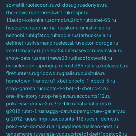
sovratili.ru
olecoon.ru
vd-dosug.ru
adonyev.ru
rbc-news.ru
porno-skvirt.ru
krospr.ru
13autor-kolonka.ru
sormol.ru
2rich.ru
hostel-65.ru
hostserve.ru
porno-na-russkom.ru
mishinlab.ru
neznobi.ru
bigfatcc.ru
habble.ru
starbucksvia.ru
delfinet.ru
silvernano.ru
elestal.ru
vektor-doroga.ru
velotrenajery.ru
pronso54.ru
lenasever.ru
lovinskix.ru
show-pets.ru
smartnews03.ru
discofoxworld.ru
miraclecoon.ru
pongup.ru
hostel65.ru
liura.ru
glasspb.ru
firehunters.ru
gribowo.ru
gnalis.ru
bulkitula.ru
hometown-france.ru
1-xbeticricetc-1-xbetti-5.ru
shop-garena.ru
cricetc-1-xbetr-1-xbetcc-2.ru
one-life-story.ru
top-halyava.ru
accounts112.ru
poka-vse-doma-2.ru
3-d-file.ru
hahahaharms.ru
g2012.ru
tst-1.ru
shaggy-cat.ru
opsmgr.ru
ev-gallery.ru
g-2012.ru
ops-mgr.ru
accounts-112.ru
csm-demo.ru
poka-vse-doma2.ru
airgungames.ru
allseo-host.ru
tehosmotre.ru
varieta-yug.ru
cricetc1xbetr1xbetcc2.ru