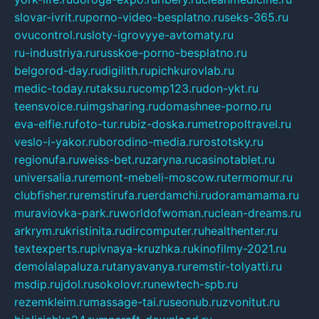
slovar-ivrit.ru
porno-video-besplatno.ru
seks-365.ru
ovucontrol.ru
sloty-igrovyye-avtomaty.ru
ru-industriya.ru
russkoe-porno-besplatno.ru
belgorod-day.ru
digilith.ru
pichkurovlab.ru
medic-today.ru
taksu.ru
comp123.ru
don-ykt.ru
teensvoice.ru
imgsharing.ru
domashnee-porno.ru
eva-elfie.ru
foto-tur.ru
biz-doska.ru
metropoltravel.ru
veslo-i-yakor.ru
borodino-media.ru
rostotsky.ru
regionufa.ru
weiss-bet.ru
zaryna.ru
casinotablet.ru
universalia.ru
remont-mebeli-moscow.ru
termomur.ru
clubfisher.ru
remstirufa.ru
erdamchi.ru
doramamama.ru
muraviovka-park.ru
worldofwoman.ru
clean-dreams.ru
arkrym.ru
kristinita.ru
dircomputer.ru
healthenter.ru
textexperts.ru
pivnaya-kruzhka.ru
kinofilmy-2021.ru
demolalapaluza.ru
tanyavanya.ru
remstir-tolyatti.ru
msdip.ru
jdol.ru
sokolovr.ru
newtech-spb.ru
rezemkleim.ru
massage-tai.ru
seonub.ru
zvonitut.ru