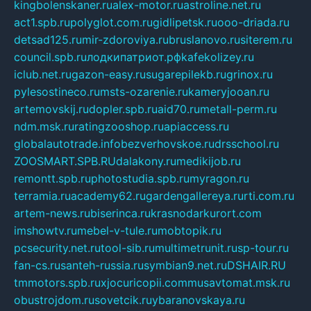
kingbolenskaner.ru
alex-motor.ru
astroline.net.ru
act1.spb.ru
polyglot.com.ru
gidlipetsk.ru
ooo-driada.ru
detsad125.ru
mir-zdoroviya.ru
bruslanovo.ru
siterem.ru
council.spb.ru
лодкипатриот.рф
kafekolizey.ru
iclub.net.ru
gazon-easy.ru
sugarepilekb.ru
grinox.ru
pylesostineco.ru
msts-ozarenie.ru
kameryjooan.ru
artemovskij.ru
dopler.spb.ru
aid70.ru
metall-perm.ru
ndm.msk.ru
ratingzooshop.ru
apiaccess.ru
globalautotrade.info
bezverhovskoe.ru
drsschool.ru
ZOOSMART.SPB.RU
dalakony.ru
medikijob.ru
remontt.spb.ru
photostudia.spb.ru
myragon.ru
terramia.ru
academy62.ru
gardengallereya.ru
rti.com.ru
artem-news.ru
biserinca.ru
krasnodarkurort.com
imshowtv.ru
mebel-v-tule.ru
mobtopik.ru
pcsecurity.net.ru
tool-sib.ru
multimetrunit.ru
sp-tour.ru
fan-cs.ru
santeh-russia.ru
symbian9.net.ru
DSHAIR.RU
tmmotors.spb.ru
xjocuricopii.com
musavtomat.msk.ru
obustrojdom.ru
sovetcik.ru
ybaranovskaya.ru