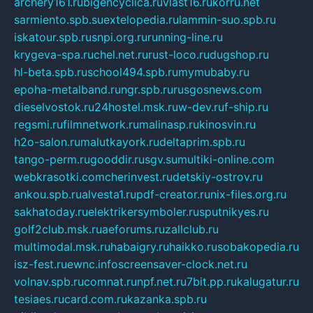
archery161.ru
bigencyclica.ru
vlast16.ru
korru.net
sarmiento.spb.su
extelopedia.ru
lammin-suo.spb.ru
iskatour.spb.ru
snpi.org.ru
running-line.ru
krygeva-spa.ru
chel.net.ru
rust-loco.ru
dugshop.ru
hl-beta.spb.ru
school494.spb.ru
mymubaby.ru
epoha-metalband.ru
ngr.spb.ru
rusgosnews.com
dieselvostok.ru
24hostel.msk.ru
w-dev.ru
f-ship.ru
regsmi.ru
filmnetwork.ru
malinasp.ru
kinosvin.ru
h2o-salon.ru
malutkayork.ru
deltaprim.spb.ru
tango-perm.ru
gooddir.ru
sgv.su
multiki-online.com
webkrasotki.com
cherinvest.ru
detskiy-ostrov.ru
ankou.spb.ru
alvesta1.ru
pdf-creator.ru
nix-files.org.ru
sakhatoday.ru
elektrikersymboler.ru
sputnikyes.ru
golf2club.msk.ru
aeforums.ru
zallclub.ru
multimodal.msk.ru
habaigry.ru
haikko.ru
sobakopedia.ru
isz-fest.ru
ewnc.info
screensaver-clock.net.ru
volnav.spb.ru
comnat.ru
npf.net.ru
7bit.pp.ru
kalugatur.ru
tesiaes.ru
card.com.ru
kazanka.spb.ru