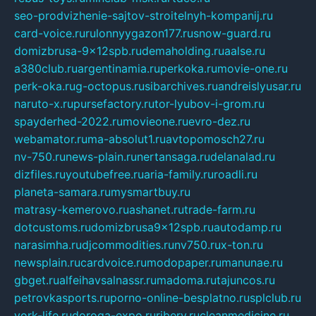
seo-prodvizhenie-sajtov-stroitelnyh-kompanij.ru
card-voice.ru
rulonnyygazon177.ru
snow-guard.ru
domizbrusa-9x12spb.ru
demaholding.ru
aalse.ru
a380club.ru
argentinamia.ru
perkoka.ru
movie-one.ru
perk-oka.ru
g-octopus.ru
sibarchives.ru
andreislyusar.ru
naruto-x.ru
pursefactory.ru
tor-lyubov-i-grom.ru
spayderhed-2022.ru
movieone.ru
evro-dez.ru
webamator.ru
ma-absolut1.ru
avtopomosch27.ru
nv-750.ru
news-plain.ru
nertansaga.ru
delanalad.ru
dizfiles.ru
youtubefree.ru
aria-family.ru
roadli.ru
planeta-samara.ru
mysmartbuy.ru
matrasy-kemerovo.ru
ashanet.ru
trade-farm.ru
dotcustoms.ru
domizbrusa9x12spb.ru
autodamp.ru
narasimha.ru
djcommodities.ru
nv750.ru
x-ton.ru
newsplain.ru
cardvoice.ru
modopaper.ru
manunae.ru
gbget.ru
alfeihavsalnassr.ru
madoma.ru
tajuncos.ru
petrovkasports.ru
porno-online-besplatno.ru
splclub.ru
york-life.ru
doroga-expo.ru
ribery.ru
cleanmedicine.ru