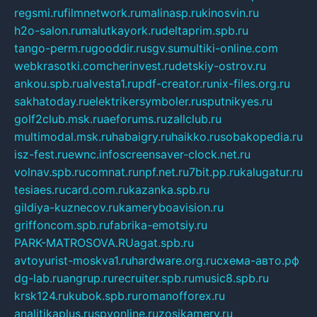
regsmi.ru
filmnetwork.ru
malinasp.ru
kinosvin.ru
h2o-salon.ru
malutkayork.ru
deltaprim.spb.ru
tango-perm.ru
gooddir.ru
sgv.su
multiki-online.com
webkrasotki.com
cherinvest.ru
detskiy-ostrov.ru
ankou.spb.ru
alvesta1.ru
pdf-creator.ru
nix-files.org.ru
sakhatoday.ru
elektrikersymboler.ru
sputnikyes.ru
golf2club.msk.ru
aeforums.ru
zallclub.ru
multimodal.msk.ru
habaigry.ru
haikko.ru
sobakopedia.ru
isz-fest.ru
ewnc.info
screensaver-clock.net.ru
volnav.spb.ru
comnat.ru
npf.net.ru
7bit.pp.ru
kalugatur.ru
tesiaes.ru
card.com.ru
kazanka.spb.ru
gildiya-kuznecov.ru
kameryboavision.ru
griffoncom.spb.ru
fabrika-emotsiy.ru
PARK-MATROSOVA.RU
agat.spb.ru
avtoyurist-moskva1.ru
hardware.org.ru
схема-авто.рф
dg-lab.ru
angrup.ru
recruiter.spb.ru
music8.spb.ru
krsk124.ru
kubok.spb.ru
romanofforex.ru
analitikaplus.ru
spyonline.ru
zosikamery.ru