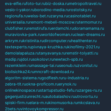
eva-elfie.ru
foto-tur.ru
biz-doska.ru
metropoltravel.ru
veslo-i-yakor.ru
borodino-media.ru
rostotsky.ru
regionufa.ru
weiss-bet.ru
zaryna.ru
casinotablet.ru
universalia.ru
remont-mebeli-moscow.ru
termomur.ru
clubfisher.ru
remstirufa.ru
erdamchi.ru
doramamama.ru
muraviovka-park.ru
worldofwoman.ru
clean-dreams.ru
arkrym.ru
kristinita.ru
dircomputer.ru
healthenter.ru
textexperts.ru
pivnaya-kruzhka.ru
kinofilmy-2021.ru
demolalapaluza.ru
tanyavanya.ru
remstir-tolyatti.ru
msdip.ru
jdol.ru
sokolovr.ru
newtech-spb.ru
rezemkleim.ru
massage-tai.ru
seonub.ru
zvonitut.ru
biolisichka24.ru
mncraft-download.ru
algoritm-sistema.ru
godflesh.ru
ru-industria.ru
zebra-tlt.ru
okna-proficom.ru
erynok.ru
onlinekinospace.ru
startupstudio-fefu.ru
zarges-ru.ru
gegenjustizunrecht.ru
autobalashov.ru
utrovortu.ru
spiski-firm.ru
elara-m.ru
kinomusorka.ru
mkcslava.ru
2bets.ru
vintovoykompressor.ru