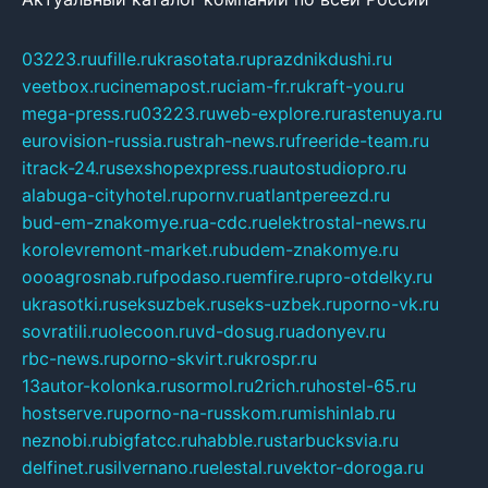
03223.ru
ufille.ru
krasotata.ru
prazdnikdushi.ru
veetbox.ru
cinemapost.ru
ciam-fr.ru
kraft-you.ru
mega-press.ru
03223.ru
web-explore.ru
rastenuya.ru
eurovision-russia.ru
strah-news.ru
freeride-team.ru
itrack-24.ru
sexshopexpress.ru
autostudiopro.ru
alabuga-cityhotel.ru
pornv.ru
atlantpereezd.ru
bud-em-znakomye.ru
a-cdc.ru
elektrostal-news.ru
korolevremont-market.ru
budem-znakomye.ru
oooagrosnab.ru
fpodaso.ru
emfire.ru
pro-otdelky.ru
ukrasotki.ru
seksuzbek.ru
seks-uzbek.ru
porno-vk.ru
sovratili.ru
olecoon.ru
vd-dosug.ru
adonyev.ru
rbc-news.ru
porno-skvirt.ru
krospr.ru
13autor-kolonka.ru
sormol.ru
2rich.ru
hostel-65.ru
hostserve.ru
porno-na-russkom.ru
mishinlab.ru
neznobi.ru
bigfatcc.ru
habble.ru
starbucksvia.ru
delfinet.ru
silvernano.ru
elestal.ru
vektor-doroga.ru