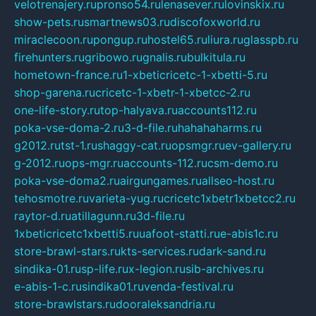
velotrenajery.ru
pronso54.ru
lenasever.ru
lovinskix.ru
show-pets.ru
smartnews03.ru
discofoxworld.ru
miraclecoon.ru
pongup.ru
hostel65.ru
liura.ru
glasspb.ru
firehunters.ru
gribowo.ru
gnalis.ru
bulkitula.ru
hometown-france.ru
1-xbeticricetc-1-xbetti-5.ru
shop-garena.ru
cricetc-1-xbetr-1-xbetcc-2.ru
one-life-story.ru
top-halyava.ru
accounts112.ru
poka-vse-doma-2.ru
3-d-file.ru
hahahaharms.ru
g2012.ru
tst-1.ru
shaggy-cat.ru
opsmgr.ru
ev-gallery.ru
g-2012.ru
ops-mgr.ru
accounts-112.ru
csm-demo.ru
poka-vse-doma2.ru
airgungames.ru
allseo-host.ru
tehosmotre.ru
varieta-yug.ru
cricetc1xbetr1xbetcc2.ru
raytor-d.ru
atillagunn.ru
3d-file.ru
1xbeticricetc1xbetti5.ru
uafoot-statti.ru
e-abis1c.ru
store-brawl-stars.ru
kts-services.ru
dark-sand.ru
sindika-01.ru
sp-life.ru
x-legion.ru
sib-archives.ru
e-abis-1-c.ru
sindika01.ru
venda-festival.ru
store-brawlstars.ru
dooraleksandria.ru