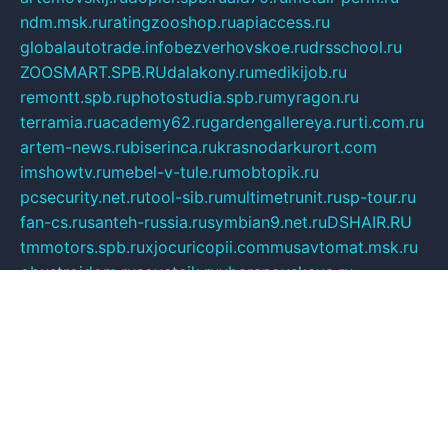
ndm.msk.ru
ratingzooshop.ru
apiaccess.ru
globalautotrade.info
bezverhovskoe.ru
drsschool.ru
ZOOSMART.SPB.RU
dalakony.ru
medikijob.ru
remontt.spb.ru
photostudia.spb.ru
myragon.ru
terramia.ru
academy62.ru
gardengallereya.ru
rti.com.ru
artem-news.ru
biserinca.ru
krasnodarkurort.com
imshowtv.ru
mebel-v-tule.ru
mobtopik.ru
pcsecurity.net.ru
tool-sib.ru
multimetrunit.ru
sp-tour.ru
fan-cs.ru
santeh-russia.ru
symbian9.net.ru
DSHAIR.RU
tmmotors.spb.ru
xjocuricopii.com
musavtomat.msk.ru
obustrojdom.ru
sovetcik.ru
ybaranovskaya.ru
ppknews.ru
cult-alshei.ru
JAPANRUSSIA.RU
proekciyamebel.ru
imper-finans.ru
rim.org.ru
glamourai.ru
brassminus.ru
zabor-pro.ru
ftn.pp.ru
dorogoe58.ru
laimengpacker.ru
kuzova-zapchasti.ru
sageerp.ru
taxodrom.ru
dsrazvitie.ru
hardcity.net.ru
ratinghomegames.ru
topservice25.ru
gubernyan.ru
gtglasslined.ru
ii4.ru
tssport.spb.ru
andorra24.com