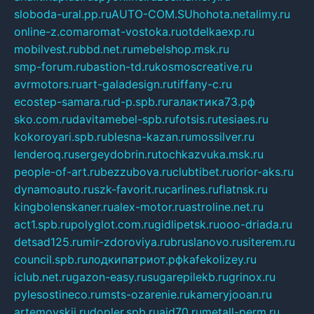
sloboda-ural.pp.ru
AUTO-COM.SU
hohota.net
alimy.ru
online-z.com
aromat-vostoka.ru
otdelkaexp.ru
mobilvest.ru
bbd.net.ru
mebelshop.msk.ru
smp-forum.ru
bastion-td.ru
kosmoscreative.ru
avrmotors.ru
art-galadesign.ru
tiffany-c.ru
ecostep-samara.ru
d-p.spb.ru
галактика73.рф
sko.com.ru
davitamebel-spb.ru
fotsis.ru
tesiaes.ru
kokoroyari.spb.ru
blesna-kazan.ru
mossilver.ru
lenderoq.ru
sergeydobrin.ru
tochkazvuka.msk.ru
people-of-art.ru
bezzubova.ru
clubtibet.ru
orior-aks.ru
dynamoauto.ru
szk-favorit.ru
carlines.ru
flatnsk.ru
kingbolenskaner.ru
alex-motor.ru
astroline.net.ru
act1.spb.ru
polyglot.com.ru
gidlipetsk.ru
ooo-driada.ru
detsad125.ru
mir-zdoroviya.ru
bruslanovo.ru
siterem.ru
council.spb.ru
лодкипатриот.рф
kafekolizey.ru
iclub.net.ru
gazon-easy.ru
sugarepilekb.ru
grinox.ru
pylesostineco.ru
msts-ozarenie.ru
kameryjooan.ru
artemovskij.ru
dopler.spb.ru
aid70.ru
metall-perm.ru