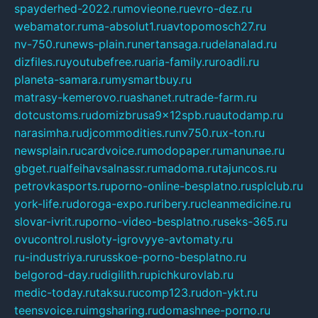
spayderhed-2022.ru
movieone.ru
evro-dez.ru
webamator.ru
ma-absolut1.ru
avtopomosch27.ru
nv-750.ru
news-plain.ru
nertansaga.ru
delanalad.ru
dizfiles.ru
youtubefree.ru
aria-family.ru
roadli.ru
planeta-samara.ru
mysmartbuy.ru
matrasy-kemerovo.ru
ashanet.ru
trade-farm.ru
dotcustoms.ru
domizbrusa9x12spb.ru
autodamp.ru
narasimha.ru
djcommodities.ru
nv750.ru
x-ton.ru
newsplain.ru
cardvoice.ru
modopaper.ru
manunae.ru
gbget.ru
alfeihavsalnassr.ru
madoma.ru
tajuncos.ru
petrovkasports.ru
porno-online-besplatno.ru
splclub.ru
york-life.ru
doroga-expo.ru
ribery.ru
cleanmedicine.ru
slovar-ivrit.ru
porno-video-besplatno.ru
seks-365.ru
ovucontrol.ru
sloty-igrovyye-avtomaty.ru
ru-industriya.ru
russkoe-porno-besplatno.ru
belgorod-day.ru
digilith.ru
pichkurovlab.ru
medic-today.ru
taksu.ru
comp123.ru
don-ykt.ru
teensvoice.ru
imgsharing.ru
domashnee-porno.ru