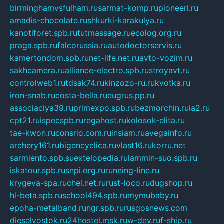
birminghamvsfulham.ru
sarmat-komp.ru
pioneeri.ru
amadis-chocolate.ru
shkurki-karakulya.ru
kanotiforet.spb.ru
tutmassage.ru
ecolog.org.ru
praga.spb.ru
falcorussia.ru
autodoctorservis.ru
kamertondom.spb.ru
net-life.net.ru
avto-vozim.ru
sakhcamera.ru
alliance-electro.spb.ru
stroyavt.ru
controlweb1.ru
tdsak74.ru
kinzozo-ru.ru
kvotka.ru
iron-snab.ru
costa-bella.ru
eugrus.pp.ru
associaciya39.ru
primexpo.spb.ru
bezmorchin.ru
ia2.ru
cpt21.ru
ispecspb.ru
regahost.ru
kolosok-elita.ru
tae-kwon.ru
consrio.com.ru
insiam.ru
avegainfo.ru
archery161.ru
bigencyclica.ru
vlast16.ru
korru.net
sarmiento.spb.su
extelopedia.ru
lammin-suo.spb.ru
iskatour.spb.ru
snpi.org.ru
running-line.ru
krygeva-spa.ru
chel.net.ru
rust-loco.ru
dugshop.ru
hl-beta.spb.ru
school494.spb.ru
mymubaby.ru
epoha-metalband.ru
ngr.spb.ru
rusgosnews.com
dieselvostok.ru
24hostel.msk.ru
w-dev.ru
f-ship.ru