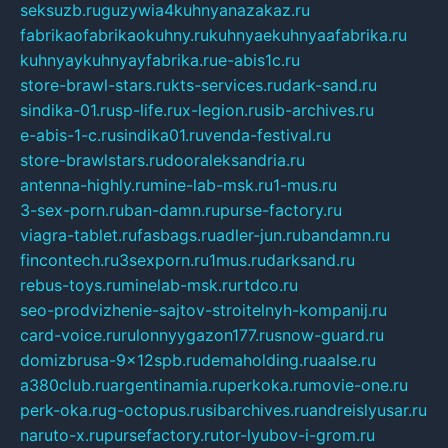
seksuzb.ru
guzywia4kuhnyanazakaz.ru
fabrikaofabrikaokuhny.ru
kuhnyaekuhnyaafabrika.ru
kuhnyaykuhnyayfabrika.ru
e-abis1c.ru
store-brawl-stars.ru
kts-services.ru
dark-sand.ru
sindika-01.ru
sp-life.ru
x-legion.ru
sib-archives.ru
e-abis-1-c.ru
sindika01.ru
venda-festival.ru
store-brawlstars.ru
dooraleksandria.ru
antenna-highly.ru
mine-lab-msk.ru
1-mus.ru
3-sex-porn.ru
ban-damn.ru
purse-factory.ru
viagra-tablet.ru
fasbags.ru
adler-jun.ru
bandamn.ru
fincontech.ru
3sexporn.ru
1mus.ru
darksand.ru
rebus-toys.ru
minelab-msk.ru
rtdco.ru
seo-prodvizhenie-sajtov-stroitelnyh-kompanij.ru
card-voice.ru
rulonnyygazon177.ru
snow-guard.ru
domizbrusa-9x12spb.ru
demaholding.ru
aalse.ru
a380club.ru
argentinamia.ru
perkoka.ru
movie-one.ru
perk-oka.ru
g-octopus.ru
sibarchives.ru
andreislyusar.ru
naruto-x.ru
pursefactory.ru
tor-lyubov-i-grom.ru