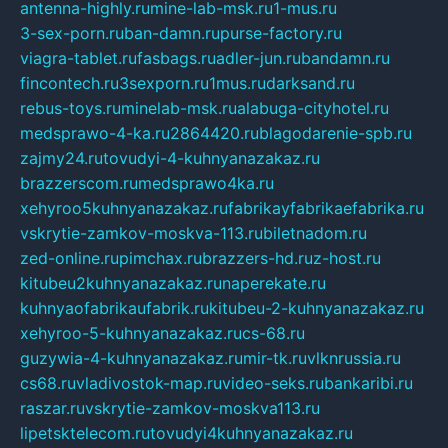
antenna-highly.ru
mine-lab-msk.ru
1-mus.ru
3-sex-porn.ru
ban-damn.ru
purse-factory.ru
viagra-tablet.ru
fasbags.ru
adler-jun.ru
bandamn.ru
fincontech.ru
3sexporn.ru
1mus.ru
darksand.ru
rebus-toys.ru
minelab-msk.ru
alabuga-cityhotel.ru
medsprawo-4-ka.ru
2864420.ru
blagodarenie-spb.ru
zajmy24.ru
tovudyi-4-kuhnyanazakaz.ru
brazzerscom.ru
medsprawo4ka.ru
xehyroo5kuhnyanazakaz.ru
fabrikayfabrikaefabrika.ru
vskrytie-zamkov-moskva-113.ru
biletnadom.ru
zed-online.ru
pimchax.ru
brazzers-hd.ru
z-host.ru
kitubeu2kuhnyanazakaz.ru
naperekate.ru
kuhnyaofabrikaufabrik.ru
kitubeu-2-kuhnyanazakaz.ru
xehyroo-5-kuhnyanazakaz.ru
cs-68.ru
guzywia-4-kuhnyanazakaz.ru
mir-tk.ru
vlknrussia.ru
cs68.ru
vladivostok-map.ru
video-seks.ru
bankaribi.ru
raszar.ru
vskrytie-zamkov-moskva113.ru
lipetsktelecom.ru
tovudyi4kuhnyanazakaz.ru