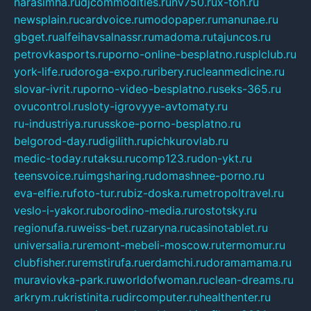
narasimha.ru
djcommodities.ru
nv750.ru
x-ton.ru
newsplain.ru
cardvoice.ru
modopaper.ru
manunae.ru
gbget.ru
alfeihavsalnassr.ru
madoma.ru
tajuncos.ru
petrovkasports.ru
porno-online-besplatno.ru
splclub.ru
york-life.ru
doroga-expo.ru
ribery.ru
cleanmedicine.ru
slovar-ivrit.ru
porno-video-besplatno.ru
seks-365.ru
ovucontrol.ru
sloty-igrovyye-avtomaty.ru
ru-industriya.ru
russkoe-porno-besplatno.ru
belgorod-day.ru
digilith.ru
pichkurovlab.ru
medic-today.ru
taksu.ru
comp123.ru
don-ykt.ru
teensvoice.ru
imgsharing.ru
domashnee-porno.ru
eva-elfie.ru
foto-tur.ru
biz-doska.ru
metropoltravel.ru
veslo-i-yakor.ru
borodino-media.ru
rostotsky.ru
regionufa.ru
weiss-bet.ru
zaryna.ru
casinotablet.ru
universalia.ru
remont-mebeli-moscow.ru
termomur.ru
clubfisher.ru
remstirufa.ru
erdamchi.ru
doramamama.ru
muraviovka-park.ru
worldofwoman.ru
clean-dreams.ru
arkrym.ru
kristinita.ru
dircomputer.ru
healthenter.ru