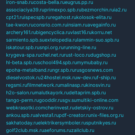
iron-snab.ru
costa-bella.ru
eugrus.pp.ru
associaciya39.ru
primexpo.spb.ru
bezmorchin.ru
ia2.ru
cpt21.ru
ispecspb.ru
regahost.ru
kolosok-elita.ru
tae-kwon.ru
consrio.com.ru
insiam.ru
avegainfo.ru
archery161.ru
bigencyclica.ru
vlast16.ru
korru.net
sarmiento.spb.su
extelopedia.ru
lammin-suo.spb.ru
iskatour.spb.ru
snpi.org.ru
running-line.ru
krygeva-spa.ru
chel.net.ru
rust-loco.ru
dugshop.ru
hl-beta.spb.ru
school494.spb.ru
mymubaby.ru
epoha-metalband.ru
ngr.spb.ru
rusgosnews.com
dieselvostok.ru
24hostel.msk.ru
w-dev.ru
f-ship.ru
regsmi.ru
filmnetwork.ru
malinasp.ru
kinosvin.ru
h2o-salon.ru
malutkayork.ru
deltaprim.spb.ru
tango-perm.ru
gooddir.ru
sgv.su
multiki-online.com
webkrasotki.com
cherinvest.ru
detskiy-ostrov.ru
ankou.spb.ru
alvesta1.ru
pdf-creator.ru
nix-files.org.ru
sakhatoday.ru
elektrikersymboler.ru
sputnikyes.ru
golf2club.msk.ru
aeforums.ru
zallclub.ru