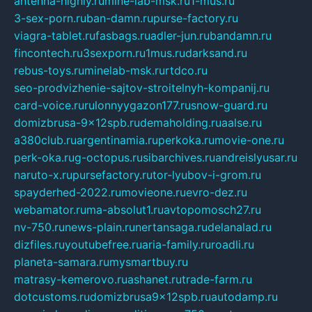
antenna-highly.ru
mine-lab-msk.ru
1-mus.ru
3-sex-porn.ru
ban-damn.ru
purse-factory.ru
viagra-tablet.ru
fasbags.ru
adler-jun.ru
bandamn.ru
fincontech.ru
3sexporn.ru
1mus.ru
darksand.ru
rebus-toys.ru
minelab-msk.ru
rtdco.ru
seo-prodvizhenie-sajtov-stroitelnyh-kompanij.ru
card-voice.ru
rulonnyygazon177.ru
snow-guard.ru
domizbrusa-9x12spb.ru
demaholding.ru
aalse.ru
a380club.ru
argentinamia.ru
perkoka.ru
movie-one.ru
perk-oka.ru
g-octopus.ru
sibarchives.ru
andreislyusar.ru
naruto-x.ru
pursefactory.ru
tor-lyubov-i-grom.ru
spayderhed-2022.ru
movieone.ru
evro-dez.ru
webamator.ru
ma-absolut1.ru
avtopomosch27.ru
nv-750.ru
news-plain.ru
nertansaga.ru
delanalad.ru
dizfiles.ru
youtubefree.ru
aria-family.ru
roadli.ru
planeta-samara.ru
mysmartbuy.ru
matrasy-kemerovo.ru
ashanet.ru
trade-farm.ru
dotcustoms.ru
domizbrusa9x12spb.ru
autodamp.ru