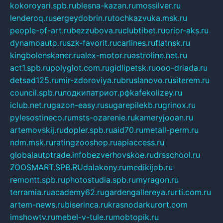
kokoroyari.spb.ru
blesna-kazan.ru
mossilver.ru
lenderoq.ru
sergeydobrin.ru
tochkazvuka.msk.ru
people-of-art.ru
bezzubova.ru
clubtibet.ru
orior-aks.ru
dynamoauto.ru
szk-favorit.ru
carlines.ru
flatnsk.ru
kingbolenskaner.ru
alex-motor.ru
astroline.net.ru
act1.spb.ru
polyglot.com.ru
gidlipetsk.ru
ooo-driada.ru
detsad125.ru
mir-zdoroviya.ru
bruslanovo.ru
siterem.ru
council.spb.ru
лодкипатриот.рф
kafekolizey.ru
iclub.net.ru
gazon-easy.ru
sugarepilekb.ru
grinox.ru
pylesostineco.ru
msts-ozarenie.ru
kameryjooan.ru
artemovskij.ru
dopler.spb.ru
aid70.ru
metall-perm.ru
ndm.msk.ru
ratingzooshop.ru
apiaccess.ru
globalautotrade.info
bezverhovskoe.ru
drsschool.ru
ZOOSMART.SPB.RU
dalakony.ru
medikijob.ru
remontt.spb.ru
photostudia.spb.ru
myragon.ru
terramia.ru
academy62.ru
gardengallereya.ru
rti.com.ru
artem-news.ru
biserinca.ru
krasnodarkurort.com
imshowtv.ru
mebel-v-tule.ru
mobtopik.ru