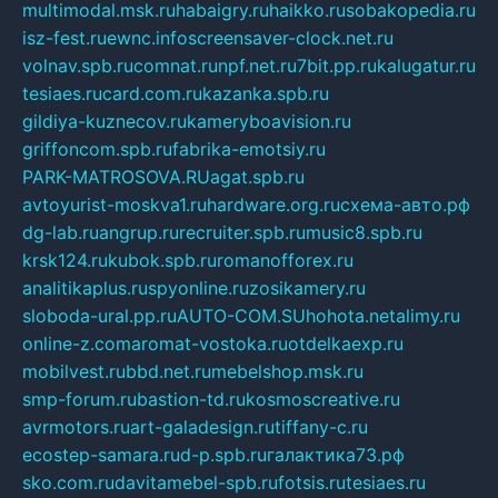
multimodal.msk.ru
habaigry.ru
haikko.ru
sobakopedia.ru
isz-fest.ru
ewnc.info
screensaver-clock.net.ru
volnav.spb.ru
comnat.ru
npf.net.ru
7bit.pp.ru
kalugatur.ru
tesiaes.ru
card.com.ru
kazanka.spb.ru
gildiya-kuznecov.ru
kameryboavision.ru
griffoncom.spb.ru
fabrika-emotsiy.ru
PARK-MATROSOVA.RU
agat.spb.ru
avtoyurist-moskva1.ru
hardware.org.ru
схема-авто.рф
dg-lab.ru
angrup.ru
recruiter.spb.ru
music8.spb.ru
krsk124.ru
kubok.spb.ru
romanofforex.ru
analitikaplus.ru
spyonline.ru
zosikamery.ru
sloboda-ural.pp.ru
AUTO-COM.SU
hohota.net
alimy.ru
online-z.com
aromat-vostoka.ru
otdelkaexp.ru
mobilvest.ru
bbd.net.ru
mebelshop.msk.ru
smp-forum.ru
bastion-td.ru
kosmoscreative.ru
avrmotors.ru
art-galadesign.ru
tiffany-c.ru
ecostep-samara.ru
d-p.spb.ru
галактика73.рф
sko.com.ru
davitamebel-spb.ru
fotsis.ru
tesiaes.ru