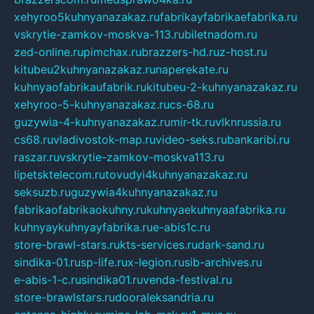
xehyroo5kuhnyanazakaz.ru
fabrikayfabrikaefabrika.ru
vskrytie-zamkov-moskva-113.ru
biletnadom.ru
zed-online.ru
pimchax.ru
brazzers-hd.ru
z-host.ru
kitubeu2kuhnyanazakaz.ru
naperekate.ru
kuhnyaofabrikaufabrik.ru
kitubeu-2-kuhnyanazakaz.ru
xehyroo-5-kuhnyanazakaz.ru
cs-68.ru
guzywia-4-kuhnyanazakaz.ru
mir-tk.ru
vlknrussia.ru
cs68.ru
vladivostok-map.ru
video-seks.ru
bankaribi.ru
raszar.ru
vskrytie-zamkov-moskva113.ru
lipetsktelecom.ru
tovudyi4kuhnyanazakaz.ru
seksuzb.ru
guzywia4kuhnyanazakaz.ru
fabrikaofabrikaokuhny.ru
kuhnyaekuhnyaafabrika.ru
kuhnyaykuhnyayfabrika.ru
e-abis1c.ru
store-brawl-stars.ru
kts-services.ru
dark-sand.ru
sindika-01.ru
sp-life.ru
x-legion.ru
sib-archives.ru
e-abis-1-c.ru
sindika01.ru
venda-festival.ru
store-brawlstars.ru
dooraleksandria.ru