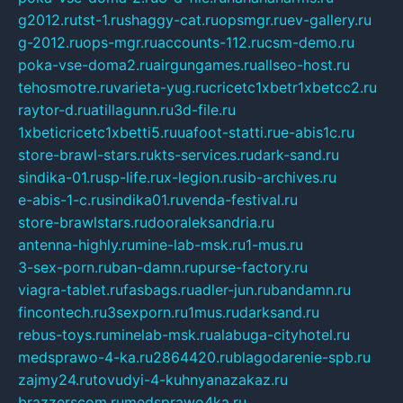
g2012.ru
tst-1.ru
shaggy-cat.ru
opsmgr.ru
ev-gallery.ru
g-2012.ru
ops-mgr.ru
accounts-112.ru
csm-demo.ru
poka-vse-doma2.ru
airgungames.ru
allseo-host.ru
tehosmotre.ru
varieta-yug.ru
cricetc1xbetr1xbetcc2.ru
raytor-d.ru
atillagunn.ru
3d-file.ru
1xbeticricetc1xbetti5.ru
uafoot-statti.ru
e-abis1c.ru
store-brawl-stars.ru
kts-services.ru
dark-sand.ru
sindika-01.ru
sp-life.ru
x-legion.ru
sib-archives.ru
e-abis-1-c.ru
sindika01.ru
venda-festival.ru
store-brawlstars.ru
dooraleksandria.ru
antenna-highly.ru
mine-lab-msk.ru
1-mus.ru
3-sex-porn.ru
ban-damn.ru
purse-factory.ru
viagra-tablet.ru
fasbags.ru
adler-jun.ru
bandamn.ru
fincontech.ru
3sexporn.ru
1mus.ru
darksand.ru
rebus-toys.ru
minelab-msk.ru
alabuga-cityhotel.ru
medsprawo-4-ka.ru
2864420.ru
blagodarenie-spb.ru
zajmy24.ru
tovudyi-4-kuhnyanazakaz.ru
brazzerscom.ru
medsprawo4ka.ru