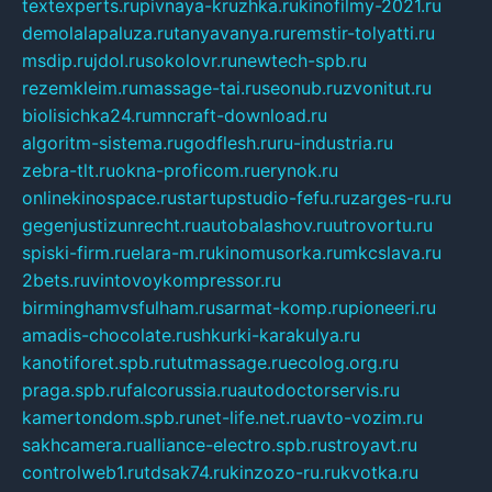
textexperts.ru
pivnaya-kruzhka.ru
kinofilmy-2021.ru
demolalapaluza.ru
tanyavanya.ru
remstir-tolyatti.ru
msdip.ru
jdol.ru
sokolovr.ru
newtech-spb.ru
rezemkleim.ru
massage-tai.ru
seonub.ru
zvonitut.ru
biolisichka24.ru
mncraft-download.ru
algoritm-sistema.ru
godflesh.ru
ru-industria.ru
zebra-tlt.ru
okna-proficom.ru
erynok.ru
onlinekinospace.ru
startupstudio-fefu.ru
zarges-ru.ru
gegenjustizunrecht.ru
autobalashov.ru
utrovortu.ru
spiski-firm.ru
elara-m.ru
kinomusorka.ru
mkcslava.ru
2bets.ru
vintovoykompressor.ru
birminghamvsfulham.ru
sarmat-komp.ru
pioneeri.ru
amadis-chocolate.ru
shkurki-karakulya.ru
kanotiforet.spb.ru
tutmassage.ru
ecolog.org.ru
praga.spb.ru
falcorussia.ru
autodoctorservis.ru
kamertondom.spb.ru
net-life.net.ru
avto-vozim.ru
sakhcamera.ru
alliance-electro.spb.ru
stroyavt.ru
controlweb1.ru
tdsak74.ru
kinzozo-ru.ru
kvotka.ru