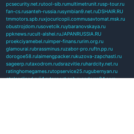
pcsecurity.net.ru
tool-sib.ru
multimetrunit.ru
sp-tour.ru
fan-cs.ru
santeh-russia.ru
symbian9.net.ru
DSHAIR.RU
tmmotors.spb.ru
xjocuricopii.com
musavtomat.msk.ru
obustrojdom.ru
sovetcik.ru
ybaranovskaya.ru
ppknews.ru
cult-alshei.ru
JAPANRUSSIA.RU
proekciyamebel.ru
imper-finans.ru
rim.org.ru
glamourai.ru
brassminus.ru
zabor-pro.ru
ftn.pp.ru
dorogoe58.ru
laimengpacker.ru
kuzova-zapchasti.ru
sageerp.ru
taxodrom.ru
dsrazvitie.ru
hardcity.net.ru
ratinghomegames.ru
topservice25.ru
gubernyan.ru
gtglasslined.ru
ii4.ru
tssport.spb.ru
andorra24.com
blackwallstreet.ru
oboimos.ru
optim-doors.com.ru
ikuch.ru
nycr.org.ru
npa21.ru
vremya-ch.spb.ru
desert000.ru
ivtorgi.ru
ifiori.ru
catalog-statei.ru
dcv.org.ru
spetsmaster174.ru
ipkameryhiseeu.ru
dum26.ru
ruspol.spb.ru
fr-opendp.ru
kam-solnyshko.ru
cheyenne-arapaho.ru
sevzapmetal.spb.ru
ted-lapidus.spb.ru
parasite-eliminator.ru