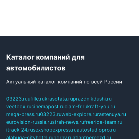
Каталог компаний для
автомобилистов
Актуальный каталог компаний по всей России
03223.ru
ufille.ru
krasotata.ru
prazdnikdushi.ru
veetbox.ru
cinemapost.ru
ciam-fr.ru
kraft-you.ru
mega-press.ru
03223.ru
web-explore.ru
rastenuya.ru
eurovision-russia.ru
strah-news.ru
freeride-team.ru
itrack-24.ru
sexshopexpress.ru
autostudiopro.ru
alabuga-cityhotel.ru
pornv.ru
atlantpereezd.ru