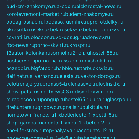
bud-em-znakomye.ru
a-cdc.ru
elektrostal-news.ru
korolevremont-market.ru
budem-znakomye.ru
oooagrosnab.ru
fpodaso.ru
emfire.ru
pro-otdelky.ru
ukrasotki.ru
seksuzbek.ru
seks-uzbek.ru
porno-vk.ru
sovratili.ru
olecoon.ru
vd-dosug.ru
adonyev.ru
rbc-news.ru
porno-skvirt.ru
krospr.ru
13autor-kolonka.ru
sormol.ru
2rich.ru
hostel-65.ru
hostserve.ru
porno-na-russkom.ru
mishinlab.ru
neznobi.ru
bigfatcc.ru
habble.ru
starbucksvia.ru
delfinet.ru
silvernano.ru
elestal.ru
vektor-doroga.ru
velotrenajery.ru
pronso54.ru
lenasever.ru
lovinskix.ru
show-pets.ru
smartnews03.ru
discofoxworld.ru
miraclecoon.ru
pongup.ru
hostel65.ru
liura.ru
glasspb.ru
firehunters.ru
gribowo.ru
gnalis.ru
bulkitula.ru
hometown-france.ru
1-xbeticricetc-1-xbetti-5.ru
shop-garena.ru
cricetc-1-xbetr-1-xbetcc-2.ru
one-life-story.ru
top-halyava.ru
accounts112.ru
poka-vse-doma-2.ru
3-d-file.ru
hahahaharms.ru