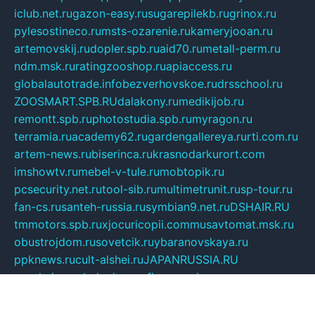
iclub.net.ru
gazon-easy.ru
sugarepilekb.ru
grinox.ru
pylesostineco.ru
msts-ozarenie.ru
kameryjooan.ru
artemovskij.ru
dopler.spb.ru
aid70.ru
metall-perm.ru
ndm.msk.ru
ratingzooshop.ru
apiaccess.ru
globalautotrade.info
bezverhovskoe.ru
drsschool.ru
ZOOSMART.SPB.RU
dalakony.ru
medikijob.ru
remontt.spb.ru
photostudia.spb.ru
myragon.ru
terramia.ru
academy62.ru
gardengallereya.ru
rti.com.ru
artem-news.ru
biserinca.ru
krasnodarkurort.com
imshowtv.ru
mebel-v-tule.ru
mobtopik.ru
pcsecurity.net.ru
tool-sib.ru
multimetrunit.ru
sp-tour.ru
fan-cs.ru
santeh-russia.ru
symbian9.net.ru
DSHAIR.RU
tmmotors.spb.ru
xjocuricopii.com
musavtomat.msk.ru
obustrojdom.ru
sovetcik.ru
ybaranovskaya.ru
ppknews.ru
cult-alshei.ru
JAPANRUSSIA.RU
proekciyamebel.ru
imper-finans.ru
rim.org.ru
glamourai.ru
brassminus.ru
zabor-pro.ru
ftn.pp.ru
dorogoe58.ru
laimengpacker.ru
kuzova-zapchasti.ru