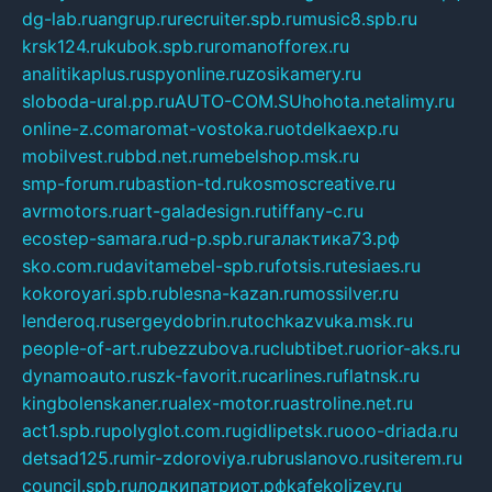
dg-lab.ru
angrup.ru
recruiter.spb.ru
music8.spb.ru
krsk124.ru
kubok.spb.ru
romanofforex.ru
analitikaplus.ru
spyonline.ru
zosikamery.ru
sloboda-ural.pp.ru
AUTO-COM.SU
hohota.net
alimy.ru
online-z.com
aromat-vostoka.ru
otdelkaexp.ru
mobilvest.ru
bbd.net.ru
mebelshop.msk.ru
smp-forum.ru
bastion-td.ru
kosmoscreative.ru
avrmotors.ru
art-galadesign.ru
tiffany-c.ru
ecostep-samara.ru
d-p.spb.ru
галактика73.рф
sko.com.ru
davitamebel-spb.ru
fotsis.ru
tesiaes.ru
kokoroyari.spb.ru
blesna-kazan.ru
mossilver.ru
lenderoq.ru
sergeydobrin.ru
tochkazvuka.msk.ru
people-of-art.ru
bezzubova.ru
clubtibet.ru
orior-aks.ru
dynamoauto.ru
szk-favorit.ru
carlines.ru
flatnsk.ru
kingbolenskaner.ru
alex-motor.ru
astroline.net.ru
act1.spb.ru
polyglot.com.ru
gidlipetsk.ru
ooo-driada.ru
detsad125.ru
mir-zdoroviya.ru
bruslanovo.ru
siterem.ru
council.spb.ru
лодкипатриот.рф
kafekolizey.ru