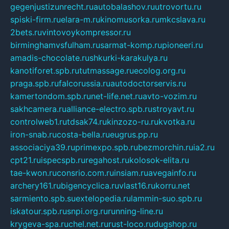
gegenjustizunrecht.ru
autobalashov.ru
utrovortu.ru
spiski-firm.ru
elara-m.ru
kinomusorka.ru
mkcslava.ru
2bets.ru
vintovoykompressor.ru
birminghamvsfulham.ru
sarmat-komp.ru
pioneeri.ru
amadis-chocolate.ru
shkurki-karakulya.ru
kanotiforet.spb.ru
tutmassage.ru
ecolog.org.ru
praga.spb.ru
falcorussia.ru
autodoctorservis.ru
kamertondom.spb.ru
net-life.net.ru
avto-vozim.ru
sakhcamera.ru
alliance-electro.spb.ru
stroyavt.ru
controlweb1.ru
tdsak74.ru
kinzozo-ru.ru
kvotka.ru
iron-snab.ru
costa-bella.ru
eugrus.pp.ru
associaciya39.ru
primexpo.spb.ru
bezmorchin.ru
ia2.ru
cpt21.ru
ispecspb.ru
regahost.ru
kolosok-elita.ru
tae-kwon.ru
consrio.com.ru
insiam.ru
avegainfo.ru
archery161.ru
bigencyclica.ru
vlast16.ru
korru.net
sarmiento.spb.su
extelopedia.ru
lammin-suo.spb.ru
iskatour.spb.ru
snpi.org.ru
running-line.ru
krygeva-spa.ru
chel.net.ru
rust-loco.ru
dugshop.ru