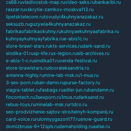
cs68.ru
vladivostok-map.ru
video-seks.ru
bankaribi.ru
raszar.ru
vskrytie-zamkov-moskva113.ru
lipetsktelecom.ru
tovudyi4kuhnyanazakaz.ru
seksuzb.ru
guzywia4kuhnyanazakaz.ru
fabrikaofabrikaokuhny.ru
kuhnyaekuhnyaafabrika.ru
kuhnyaykuhnyayfabrika.ru
e-abis1c.ru
store-brawl-stars.ru
kts-services.ru
dark-sand.ru
sindika-01.ru
sp-life.ru
x-legion.ru
sib-archives.ru
e-abis-1-c.ru
sindika01.ru
venda-festival.ru
store-brawlstars.ru
dooraleksandria.ru
antenna-highly.ru
mine-lab-msk.ru
1-mus.ru
3-sex-porn.ru
ban-damn.ru
purse-factory.ru
viagra-tablet.ru
fasbags.ru
adler-jun.ru
bandamn.ru
fincontech.ru
3sexporn.ru
1mus.ru
darksand.ru
rebus-toys.ru
minelab-msk.ru
rtdco.ru
seo-prodvizhenie-sajtov-stroitelnyh-kompanij.ru
card-voice.ru
rulonnyygazon177.ru
snow-guard.ru
domizbrusa-9x12spb.ru
demaholding.ru
aalse.ru