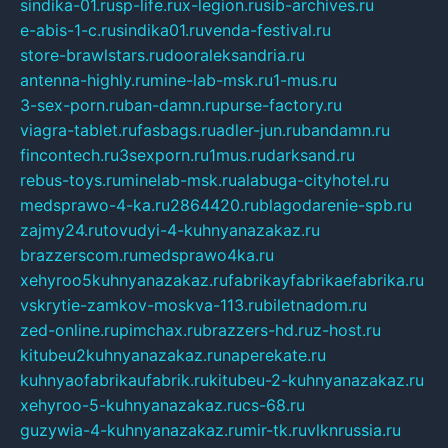
sindika-01.ru
sp-life.ru
x-legion.ru
sib-archives.ru
e-abis-1-c.ru
sindika01.ru
venda-festival.ru
store-brawlstars.ru
dooraleksandria.ru
antenna-highly.ru
mine-lab-msk.ru
1-mus.ru
3-sex-porn.ru
ban-damn.ru
purse-factory.ru
viagra-tablet.ru
fasbags.ru
adler-jun.ru
bandamn.ru
fincontech.ru
3sexporn.ru
1mus.ru
darksand.ru
rebus-toys.ru
minelab-msk.ru
alabuga-cityhotel.ru
medsprawo-4-ka.ru
2864420.ru
blagodarenie-spb.ru
zajmy24.ru
tovudyi-4-kuhnyanazakaz.ru
brazzerscom.ru
medsprawo4ka.ru
xehyroo5kuhnyanazakaz.ru
fabrikayfabrikaefabrika.ru
vskrytie-zamkov-moskva-113.ru
biletnadom.ru
zed-online.ru
pimchax.ru
brazzers-hd.ru
z-host.ru
kitubeu2kuhnyanazakaz.ru
naperekate.ru
kuhnyaofabrikaufabrik.ru
kitubeu-2-kuhnyanazakaz.ru
xehyroo-5-kuhnyanazakaz.ru
cs-68.ru
guzywia-4-kuhnyanazakaz.ru
mir-tk.ru
vlknrussia.ru