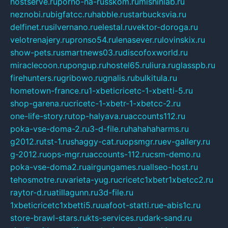
hostserve.ru
porno-na-russkom.ru
mishinlab.ru
neznobi.ru
bigfatcc.ru
habble.ru
starbucksvia.ru
delfinet.ru
silvernano.ru
elestal.ru
vektor-doroga.ru
velotrenajery.ru
pronso54.ru
lenasever.ru
lovinskix.ru
show-pets.ru
smartnews03.ru
discofoxworld.ru
miraclecoon.ru
pongup.ru
hostel65.ru
liura.ru
glasspb.ru
firehunters.ru
gribowo.ru
gnalis.ru
bulkitula.ru
hometown-france.ru
1-xbeticricetc-1-xbetti-5.ru
shop-garena.ru
cricetc-1-xbetr-1-xbetcc-2.ru
one-life-story.ru
top-halyava.ru
accounts112.ru
poka-vse-doma-2.ru
3-d-file.ru
hahahaharms.ru
g2012.ru
tst-1.ru
shaggy-cat.ru
opsmgr.ru
ev-gallery.ru
g-2012.ru
ops-mgr.ru
accounts-112.ru
csm-demo.ru
poka-vse-doma2.ru
airgungames.ru
allseo-host.ru
tehosmotre.ru
varieta-yug.ru
cricetc1xbetr1xbetcc2.ru
raytor-d.ru
atillagunn.ru
3d-file.ru
1xbeticricetc1xbetti5.ru
uafoot-statti.ru
e-abis1c.ru
store-brawl-stars.ru
kts-services.ru
dark-sand.ru