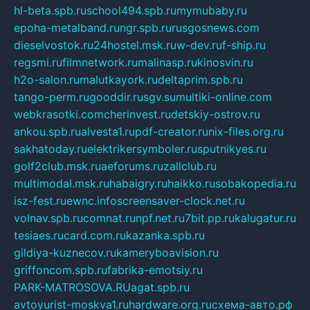
hl-beta.spb.ru
school494.spb.ru
mymubaby.ru
epoha-metalband.ru
ngr.spb.ru
rusgosnews.com
dieselvostok.ru
24hostel.msk.ru
w-dev.ru
f-ship.ru
regsmi.ru
filmnetwork.ru
malinasp.ru
kinosvin.ru
h2o-salon.ru
malutkayork.ru
deltaprim.spb.ru
tango-perm.ru
gooddir.ru
sgv.su
multiki-online.com
webkrasotki.com
cherinvest.ru
detskiy-ostrov.ru
ankou.spb.ru
alvesta1.ru
pdf-creator.ru
nix-files.org.ru
sakhatoday.ru
elektrikersymboler.ru
sputnikyes.ru
golf2club.msk.ru
aeforums.ru
zallclub.ru
multimodal.msk.ru
habaigry.ru
haikko.ru
sobakopedia.ru
isz-fest.ru
ewnc.info
screensaver-clock.net.ru
volnav.spb.ru
comnat.ru
npf.net.ru
7bit.pp.ru
kalugatur.ru
tesiaes.ru
card.com.ru
kazanka.spb.ru
gildiya-kuznecov.ru
kameryboavision.ru
griffoncom.spb.ru
fabrika-emotsiy.ru
PARK-MATROSOVA.RU
agat.spb.ru
avtoyurist-moskva1.ru
hardware.org.ru
схема-авто.рф