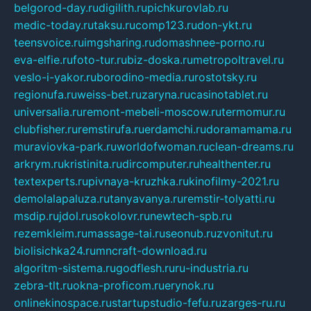
belgorod-day.ru
digilith.ru
pichkurovlab.ru
medic-today.ru
taksu.ru
comp123.ru
don-ykt.ru
teensvoice.ru
imgsharing.ru
domashnee-porno.ru
eva-elfie.ru
foto-tur.ru
biz-doska.ru
metropoltravel.ru
veslo-i-yakor.ru
borodino-media.ru
rostotsky.ru
regionufa.ru
weiss-bet.ru
zaryna.ru
casinotablet.ru
universalia.ru
remont-mebeli-moscow.ru
termomur.ru
clubfisher.ru
remstirufa.ru
erdamchi.ru
doramamama.ru
muraviovka-park.ru
worldofwoman.ru
clean-dreams.ru
arkrym.ru
kristinita.ru
dircomputer.ru
healthenter.ru
textexperts.ru
pivnaya-kruzhka.ru
kinofilmy-2021.ru
demolalapaluza.ru
tanyavanya.ru
remstir-tolyatti.ru
msdip.ru
jdol.ru
sokolovr.ru
newtech-spb.ru
rezemkleim.ru
massage-tai.ru
seonub.ru
zvonitut.ru
biolisichka24.ru
mncraft-download.ru
algoritm-sistema.ru
godflesh.ru
ru-industria.ru
zebra-tlt.ru
okna-proficom.ru
erynok.ru
onlinekinospace.ru
startupstudio-fefu.ru
zarges-ru.ru